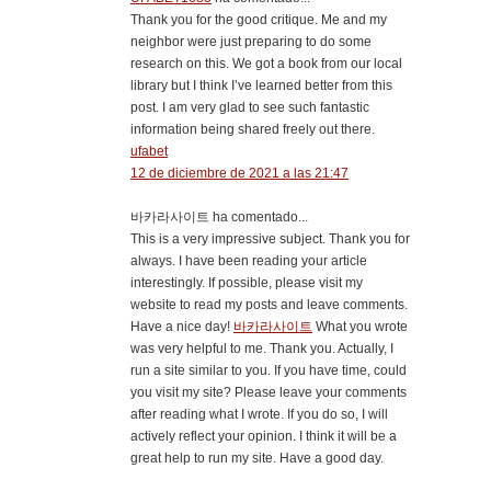
Thank you for the good critique. Me and my
neighbor were just preparing to do some
research on this. We got a book from our local
library but I think I’ve learned better from this
post. I am very glad to see such fantastic
information being shared freely out there.
ufabet
12 de diciembre de 2021 a las 21:47
바카라사이트 ha comentado...
This is a very impressive subject. Thank you for
always. I have been reading your article
interestingly. If possible, please visit my
website to read my posts and leave comments.
Have a nice day!
바카라사이트
What you wrote
was very helpful to me. Thank you. Actually, I
run a site similar to you. If you have time, could
you visit my site? Please leave your comments
after reading what I wrote. If you do so, I will
actively reflect your opinion. I think it will be a
great help to run my site. Have a good day.