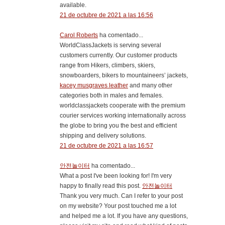
available.
21 de octubre de 2021 a las 16:56
Carol Roberts
ha comentado...
WorldClassJackets is serving several
customers currently. Our customer products
range from Hikers, climbers, skiers,
snowboarders, bikers to mountaineers’ jackets,
kacey musgraves leather
and many other
categories both in males and females.
worldclassjackets cooperate with the premium
courier services working internationally across
the globe to bring you the best and efficient
shipping and delivery solutions.
21 de octubre de 2021 a las 16:57
안전놀이터
ha comentado...
What a post I've been looking for! I'm very
happy to finally read this post.
안전놀이터
Thank you very much. Can I refer to your post
on my website? Your post touched me a lot
and helped me a lot. If you have any questions,