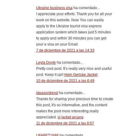
Ukraine business visa
ha comentado...
I appreciate your efforts. Thank you for all your
work on this website. Now You can easily
apply to the Ukraine tourist visa express
application system which takes just 5 minutes
to apply and within 30 minutes you can get
your e visa on your Email.
7 de diciembre de 2021 a las 14:33
Leyla Doyle
ha comentado...
Pretty cool post. It’s really very nice and useful
post. Keep it up!!
Hein Gericke Jacket
10 de diciembre de 2021 a las 6:49
ideasontrend
ha comentado...
Thanks for sharing your precious time to create
this post, it's so informative, and the content
makes the post more interesting.really
appreciated.
vi jacket arcane
11 de diciembre de 2021 a las 8:07
UFABET1688
ha comentado...