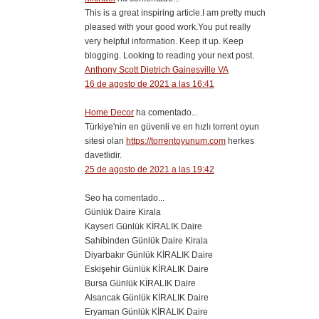
This is a great inspiring article.I am pretty much
pleased with your good work.You put really
very helpful information. Keep it up. Keep
blogging. Looking to reading your next post.
Anthony Scott Dietrich Gainesville VA
16 de agosto de 2021 a las 16:41
Home Decor
ha comentado...
Türkiye'nin en güvenli ve en hızlı torrent oyun
sitesi olan
https://torrentoyunum.com
herkes
davetlidir.
25 de agosto de 2021 a las 19:42
Seo ha comentado...
Günlük Daire Kirala
Kayseri Günlük KİRALIK Daire
Sahibinden Günlük Daire Kirala
Diyarbakır Günlük KİRALIK Daire
Eskişehir Günlük KİRALIK Daire
Bursa Günlük KİRALIK Daire
Alsancak Günlük KİRALIK Daire
Eryaman Günlük KİRALIK Daire