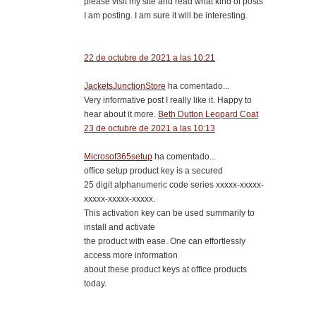
please visit my site and read what kind of posts
I am posting. I am sure it will be interesting.
22 de octubre de 2021 a las 10:21
JacketsJunctionStore
ha comentado...
Very informative post I really like it. Happy to
hear about it more.
Beth Dutton Leopard Coat
23 de octubre de 2021 a las 10:13
Microsof365setup
ha comentado...
office setup product key is a secured
25 digit alphanumeric code series xxxxx-xxxxx-
xxxxx-xxxxx-xxxxx.
This activation key can be used summarily to
install and activate
the product with ease. One can effortlessly
access more information
about these product keys at office products
today.