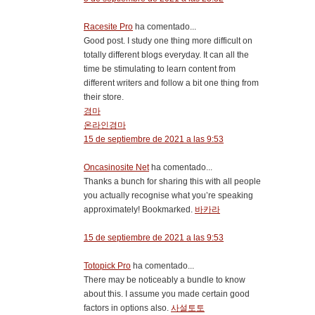
Racesite Pro
ha comentado...
Good post. I study one thing more difficult on
totally different blogs everyday. It can all the
time be stimulating to learn content from
different writers and follow a bit one thing from
their store.
경마
온라인경마
15 de septiembre de 2021 a las 9:53
Oncasinosite Net
ha comentado...
Thanks a bunch for sharing this with all people
you actually recognise what you’re speaking
approximately! Bookmarked.
바카라
15 de septiembre de 2021 a las 9:53
Totopick Pro
ha comentado...
There may be noticeably a bundle to know
about this. I assume you made certain good
factors in options also.
사설토토