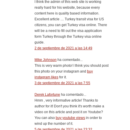
I think the admin of this web site is working
really hard for his website, because every
content here is quality based information.
Excellent article .... Turkey transit visa for US
citizens, you can get Turkey visa online. There
will be a need to fill out the visa application
form Turkey through the Turkey visa online
guide.
2 de septiembre de 2021 a las 14:49
Mike Johnson
ha comentado...
This is very warm photo! I think you should post
this photo on your instagram and
buy
instagram likes
for it.
3 de septiembre de 2021 a las 7:55
Derek Lafortune
ha comentado...
Hmm , very informative article! Thanks to
author for it! Don't you think it's worth make a
video on this article and post it on Youtube?
You can also
buy youtube views
in order to
wind up the number of it.
5 de septiembre de 2021 a las 23:32