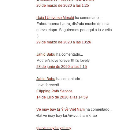
20 de marzo de 2020 a las 1:25
Uxía | Universo Meraki
ha comentado...
Enhorabuena Laura, disfruta mucho de esta
nueva etapa. Seguiremos por aquí a tu vuelta
:)
29 de marzo de 2020 a las 13:26
Jahid Babu
ha comentado...
Mother's love forever!!! It's lovely
28 de junio de 2020 a las 2:15
Jahid Babu
ha comentado...
Love forever!!
Clipping Path Service
14 de julio de 2020 a las 14:59
Vé máy bay từ Ý về Việt Nam
ha comentado...
Đặt vé máy bay tại Aivivu, tham khảo
gia ve may bay di my