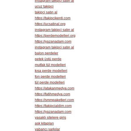
instagram takipçi satın al
ucuz takipçi
takipçi satın al
https://takipcikenti.com
https://ucsatinal.org
instagram takipçi satın al
https://perdemodelleri.org
https://yazanadam.com
instagram takipçi satın al
balon perdeler
petek üstü perde
mutfak tül modelleri
kısa perde modelleri
fon perde modelleri
tül perde modelleri
https://atakanmedya.com
https://fatihmedya.com
https://smmpaketleri.com
https://takipcialdim.com
https://yazanadam.com
yasaklı sitelere giriş
aşk kitapları
yabancı şarkılar