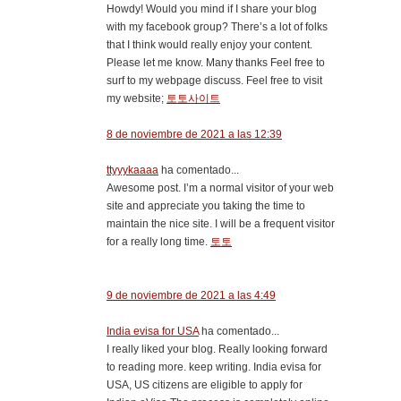
Howdy! Would you mind if I share your blog
with my facebook group? There’s a lot of folks
that I think would really enjoy your content.
Please let me know. Many thanks Feel free to
surf to my webpage discuss. Feel free to visit
my website;
토토사이트
8 de noviembre de 2021 a las 12:39
ttyyykaaaa
ha comentado...
Awesome post. I’m a normal visitor of your web
site and appreciate you taking the time to
maintain the nice site. I will be a frequent visitor
for a really long time.
토토
9 de noviembre de 2021 a las 4:49
India evisa for USA
ha comentado...
I really liked your blog. Really looking forward
to reading more. keep writing. India evisa for
USA, US citizens are eligible to apply for