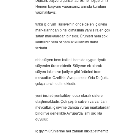
Digitürk başvuru güncel adresine hoşgeldiniz.
Hemen başvuru yaparsanız anında kurulum
yapmaktayız.
tutku iç giyim Türkiye'nin önde gelen iç giyim
markalarından birisi olmasının yanı sıra en çok
satan markalardan birisidir. Ürünleri hem çok
kalitelidir hem of pamuk kullanımı daha
fazladır.
nbb sütyen hem kaliteli hem de uygun fiyatlı
sütyenler üretmektedir. Sütyene ek olarak
sütyen takımı ve jartiyer gibi ürünleri from
mevcuttur. Özellikle Avrupa sees Orta Doğu'da
çokça tercih edilmektedir.
yeni inci sütyenkaliteyi ucuz olarak sizlere
ulaştırmaktadır. Çok çeşitli sütyen varyantları
mevcuttur. iç giyime damga vuran markalardan
biridir ve genellikle Avrupa'da ismi sıklıkla
duyulur.
iç giyim ürünlerine her zaman dikkat etmemiz