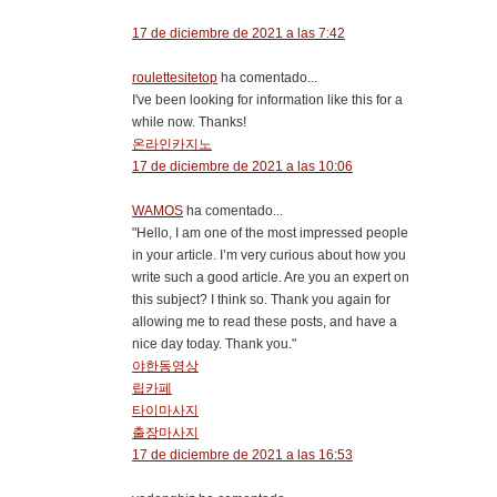
17 de diciembre de 2021 a las 7:42
roulettesitetop
ha comentado...
I've been looking for information like this for a
while now. Thanks!
온라인카지노
17 de diciembre de 2021 a las 10:06
WAMOS
ha comentado...
"Hello, I am one of the most impressed people
in your article. I’m very curious about how you
write such a good article. Are you an expert on
this subject? I think so. Thank you again for
allowing me to read these posts, and have a
nice day today. Thank you."
야한동영상
립카페
타이마사지
출장마사지
17 de diciembre de 2021 a las 16:53