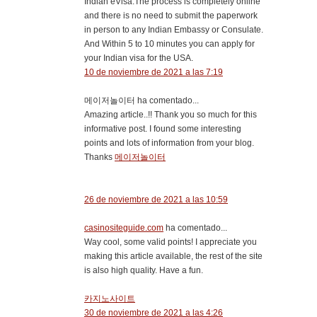
Indian eVisa.The process is completely online
and there is no need to submit the paperwork
in person to any Indian Embassy or Consulate.
And Within 5 to 10 minutes you can apply for
your Indian visa for the USA.
10 de noviembre de 2021 a las 7:19
메이저놀이터 ha comentado...
Amazing article..!! Thank you so much for this
informative post. I found some interesting
points and lots of information from your blog.
Thanks
메이저놀이터
26 de noviembre de 2021 a las 10:59
casinositeguide.com
ha comentado...
Way cool, some valid points! I appreciate you
making this article available, the rest of the site
is also high quality. Have a fun.
카지노사이트
30 de noviembre de 2021 a las 4:26