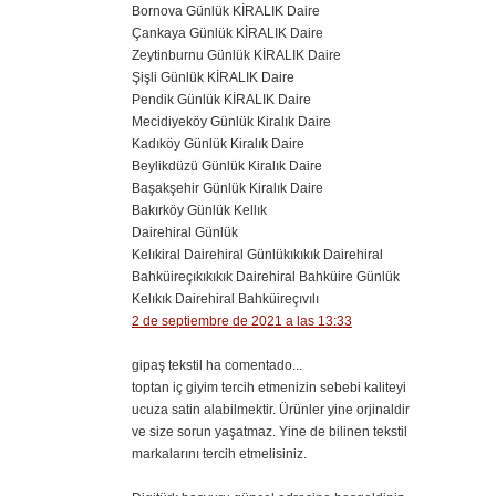
Bornova Günlük KİRALIK Daire
Çankaya Günlük KİRALIK Daire
Zeytinburnu Günlük KİRALIK Daire
Şişli Günlük KİRALIK Daire
Pendik Günlük KİRALIK Daire
Mecidiyeköy Günlük Kiralık Daire
Kadıköy Günlük Kiralık Daire
Beylikdüzü Günlük Kiralık Daire
Başakşehir Günlük Kiralık Daire
Bakırköy Günlük Kellık
Dairehiral Günlük
Kelıkiral Dairehiral Günlükıkıkık Dairehiral
Bahküireçıkıkıkık Dairehiral Bahküire Günlük
Kelıkık Dairehiral Bahküireçıvılı
2 de septiembre de 2021 a las 13:33
gipaş tekstil ha comentado...
toptan iç giyim tercih etmenizin sebebi kaliteyi
ucuza satin alabilmektir. Ürünler yine orjinaldir
ve size sorun yaşatmaz. Yine de bilinen tekstil
markalarını tercih etmelisiniz.