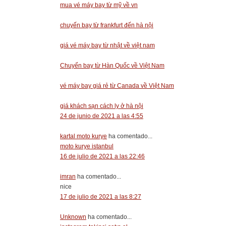
mua vé máy bay từ mỹ về vn
chuyến bay từ frankfurt đến hà nội
giá vé máy bay từ nhật về việt nam
Chuyến bay từ Hàn Quốc về Việt Nam
vé máy bay giá rẻ từ Canada về Việt Nam
giá khách sạn cách ly ở hà nội
24 de junio de 2021 a las 4:55
kartal moto kurye
ha comentado...
moto kurye istanbul
16 de julio de 2021 a las 22:46
imran
ha comentado...
nice
17 de julio de 2021 a las 8:27
Unknown
ha comentado...