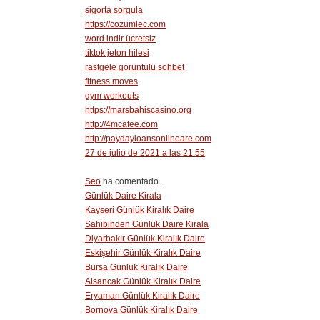
sigorta sorgula
https://cozumlec.com
word indir ücretsiz
tiktok jeton hilesi
rastgele görüntülü sohbet
fitness moves
gym workouts
https://marsbahiscasino.org
http://4mcafee.com
http://paydayloansonlineare.com
27 de julio de 2021 a las 21:55
Seo
ha comentado...
Günlük Daire Kirala
Kayseri Günlük Kiralık Daire
Sahibinden Günlük Daire Kirala
Diyarbakır Günlük Kiralık Daire
Eskişehir Günlük Kiralık Daire
Bursa Günlük Kiralık Daire
Alsancak Günlük Kiralık Daire
Eryaman Günlük Kiralık Daire
Bornova Günlük Kiralık Daire