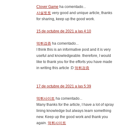
Clover Game
ha comentado...
사설토토
very good and unique article, thanks
for sharing, keep up the good work.
15 de octubre de 2021 a las 4:10
먹튀검증
ha comentado...
I think this is an informative post and it is very
useful and knowledgeable. therefore, I would
like to thank you for the efforts you have made
in writing this article :D
먹튀검증
17 de octubre de 2021 a las 5:39
먹튀사이트
ha comentado...
Many thanks for the article, I have a lot of spray
lining knowledge but always learn something
new. Keep up the good work and thank you
again.
먹튀사이트