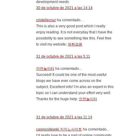
development needs
30 de octubre de 2021 a las 14:14
cristellecruz
ha comentado...
This is also a very good post which I really
enjoy reading. It is not everyday that I have the
possibility to see something like this. Feel free
to visit my website;
먹튀검증
31 de octubre de 2021 a las 5:11
안전놀이터
ha comentado...
Succeed! It could be one of the most useful
blogs we have ever come across on the
subject. Excellent info! I’m also an expert in this
topic so I can understand your effort very well.
Thanks for the huge help.
안전놀이터
31 de octubre de 2021 a las 11:14
casinositewiki 카지노사이트
ha comentado...
I’d really love to be a part of online community