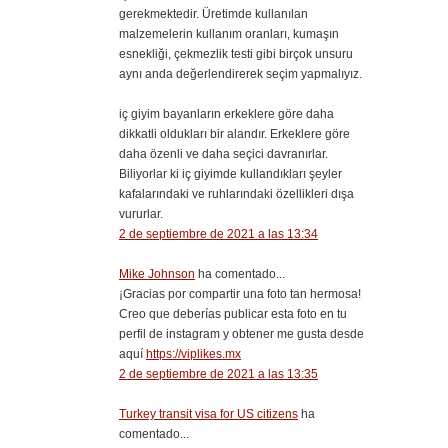
gerekmektedir. Üretimde kullanılan
malzemelerin kullanım oranları, kumaşın
esnekliği, çekmezlik testi gibi birçok unsuru
aynı anda değerlendirerek seçim yapmalıyız.
iç giyim bayanların erkeklere göre daha
dikkatli oldukları bir alandır. Erkeklere göre
daha özenli ve daha seçici davranırlar.
Biliyorlar ki iç giyimde kullandıkları şeyler
kafalarındaki ve ruhlarındaki özellikleri dışa
vururlar.
2 de septiembre de 2021 a las 13:34
Mike Johnson
ha comentado...
¡Gracias por compartir una foto tan hermosa!
Creo que deberías publicar esta foto en tu
perfil de instagram y obtener me gusta desde
aquí
https://viplikes.mx
2 de septiembre de 2021 a las 13:35
Turkey transit visa for US citizens
ha
comentado...