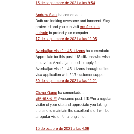
15 de septiembre de 2021 a las 9:54
Andrew Stark
ha comentado...
Both are looking awesome and innocent. Stay
protected and you can visit
mcafee.com
activate
to protect your computer
17 de septiembre de 2021 a las 11:05
Azerbaijan visa for US citizens
ha comentado...
Appreciate for this post.. US citizens who wish
to travel to Azerbaijan need to apply for
Azerbaijan visa for US citizens through online
visa application with 24/7 customer support.
30 de septiembre de 2021 a las 11:21
Clover Game
ha comentado...
바카라사이트
Awesome post. IвЂ™m a regular
visitor of your site and appreciate you taking
the time to maintain the excellent site. I will be
a regular visitor for a long time.
15 de octubre de 2021 a las 4:09