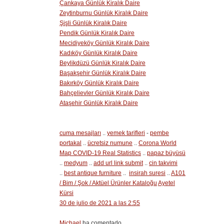
Çankaya Günlük Kiralık Daire
Zeytinburnu Günlük Kiralık Daire
Şişli Günlük Kiralık Daire
Pendik Günlük Kiralık Daire
Mecidiyeköy Günlük Kiralık Daire
Kadıköy Günlük Kiralık Daire
Beylikdüzü Günlük Kiralık Daire
Başakşehir Günlük Kiralık Daire
Bakırköy Günlük Kiralık Daire
Bahçelievler Günlük Kiralık Daire
Ataşehir Günlük Kiralık Daire
cuma mesajları
..
yemek tarifleri
-
pembe
portakal
..
ücretsiz numune
..
Corona World
Map COVID-19 Real Statistics
..
papaz büyüsü
..
medyum
..
add url link submit
..
cin takvimi
..
best antique furniture
..
insirah suresi
..
A101
/ Bim / Şok / Aktüel Ürünler Kataloğu
Ayetel
Kürsi
30 de julio de 2021 a las 2:55
Michael
ha comentado...