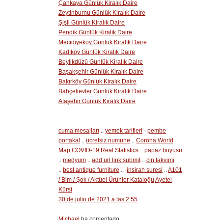
Çankaya Günlük Kiralık Daire
Zeytinburnu Günlük Kiralık Daire
Şişli Günlük Kiralık Daire
Pendik Günlük Kiralık Daire
Mecidiyeköy Günlük Kiralık Daire
Kadıköy Günlük Kiralık Daire
Beylikdüzü Günlük Kiralık Daire
Başakşehir Günlük Kiralık Daire
Bakırköy Günlük Kiralık Daire
Bahçelievler Günlük Kiralık Daire
Ataşehir Günlük Kiralık Daire
cuma mesajları
..
yemek tarifleri
-
pembe
portakal
..
ücretsiz numune
..
Corona World
Map COVID-19 Real Statistics
..
papaz büyüsü
..
medyum
..
add url link submit
..
cin takvimi
..
best antique furniture
..
insirah suresi
..
A101
/ Bim / Şok / Aktüel Ürünler Kataloğu
Ayetel
Kürsi
30 de julio de 2021 a las 2:55
Michael
ha comentado...