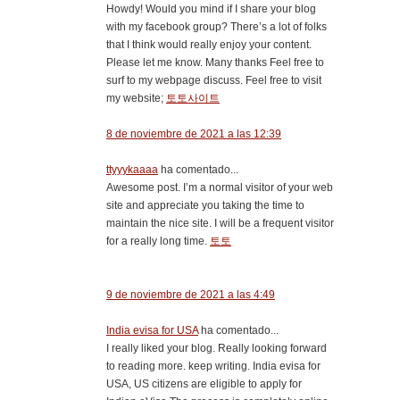
Howdy! Would you mind if I share your blog
with my facebook group? There’s a lot of folks
that I think would really enjoy your content.
Please let me know. Many thanks Feel free to
surf to my webpage discuss. Feel free to visit
my website;
토토사이트
8 de noviembre de 2021 a las 12:39
ttyyykaaaa
ha comentado...
Awesome post. I’m a normal visitor of your web
site and appreciate you taking the time to
maintain the nice site. I will be a frequent visitor
for a really long time.
토토
9 de noviembre de 2021 a las 4:49
India evisa for USA
ha comentado...
I really liked your blog. Really looking forward
to reading more. keep writing. India evisa for
USA, US citizens are eligible to apply for