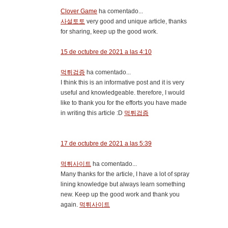
Clover Game
ha comentado...
사설토토
very good and unique article, thanks
for sharing, keep up the good work.
15 de octubre de 2021 a las 4:10
먹튀검증
ha comentado...
I think this is an informative post and it is very
useful and knowledgeable. therefore, I would
like to thank you for the efforts you have made
in writing this article :D
먹튀검증
17 de octubre de 2021 a las 5:39
먹튀사이트
ha comentado...
Many thanks for the article, I have a lot of spray
lining knowledge but always learn something
new. Keep up the good work and thank you
again.
먹튀사이트