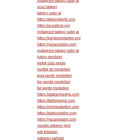
instagram takipçi satın al
ucuz takipçi
takipçi satın al
https://takipcikenti.com
https://ucsatinal.org
instagram takipçi satın al
https://perdemodelleri.org
https://yazanadam.com
instagram takipçi satın al
balon perdeler
petek üstü perde
mutfak tül modelleri
kısa perde modelleri
fon perde modelleri
tül perde modelleri
https://atakanmedya.com
https://fatihmedya.com
https://smmpaketleri.com
https://takipcialdim.com
https://yazanadam.com
yasaklı sitelere giriş
aşk kitapları
yabancı şarkılar