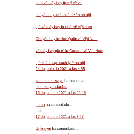
mua vé máy bay từ mỹ về vn
chuyến bay từ frankfurt đến hà nội
giá vé máy bay từ nhật về việt nam
Chuyến bay từ Hàn Quốc về Việt Nam
vé máy bay giá rẻ từ Canada về Việt Nam
giá khách sạn cách ly ở hà nội
24 de junio de 2021 a las 4:55
kartal moto kurye
ha comentado...
moto kurye istanbul
16 de julio de 2021 a las 22:46
imran
ha comentado...
nice
17 de julio de 2021 a las 8:27
Unknown
ha comentado...