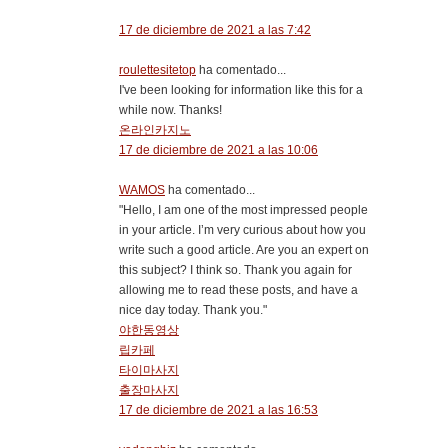
17 de diciembre de 2021 a las 7:42
roulettesitetop
ha comentado...
I've been looking for information like this for a
while now. Thanks!
온라인카지노
17 de diciembre de 2021 a las 10:06
WAMOS
ha comentado...
"Hello, I am one of the most impressed people
in your article. I’m very curious about how you
write such a good article. Are you an expert on
this subject? I think so. Thank you again for
allowing me to read these posts, and have a
nice day today. Thank you."
야한동영상
립카페
타이마사지
출장마사지
17 de diciembre de 2021 a las 16:53