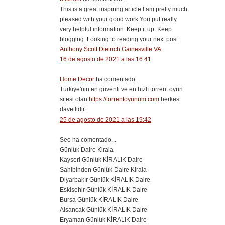
This is a great inspiring article.I am pretty much
pleased with your good work.You put really
very helpful information. Keep it up. Keep
blogging. Looking to reading your next post.
Anthony Scott Dietrich Gainesville VA
16 de agosto de 2021 a las 16:41
Home Decor
ha comentado...
Türkiye'nin en güvenli ve en hızlı torrent oyun
sitesi olan
https://torrentoyunum.com
herkes
davetlidir.
25 de agosto de 2021 a las 19:42
Seo ha comentado...
Günlük Daire Kirala
Kayseri Günlük KİRALIK Daire
Sahibinden Günlük Daire Kirala
Diyarbakır Günlük KİRALIK Daire
Eskişehir Günlük KİRALIK Daire
Bursa Günlük KİRALIK Daire
Alsancak Günlük KİRALIK Daire
Eryaman Günlük KİRALIK Daire