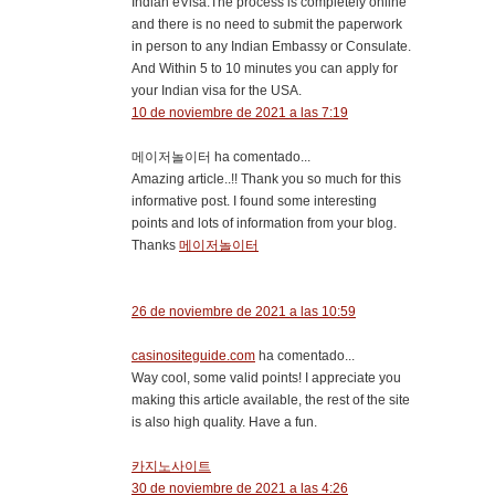
Indian eVisa.The process is completely online
and there is no need to submit the paperwork
in person to any Indian Embassy or Consulate.
And Within 5 to 10 minutes you can apply for
your Indian visa for the USA.
10 de noviembre de 2021 a las 7:19
메이저놀이터 ha comentado...
Amazing article..!! Thank you so much for this
informative post. I found some interesting
points and lots of information from your blog.
Thanks
메이저놀이터
26 de noviembre de 2021 a las 10:59
casinositeguide.com
ha comentado...
Way cool, some valid points! I appreciate you
making this article available, the rest of the site
is also high quality. Have a fun.
카지노사이트
30 de noviembre de 2021 a las 4:26