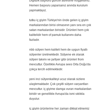
Digitürk başvuru güncel adresine hoşgeldiniz.
Hemen başvuru yaparsanız anında kurulum
yapmaktayız.
tutku iç giyim Türkiye'nin önde gelen iç giyim
markalarından birisi olmasının yanı sıra en çok
satan markalardan birisidir. Ürünleri hem çok
kalitelidir hem of pamuk kullanımı daha
fazladır.
nbb sütyen hem kaliteli hem de uygun fiyatlı
sütyenler üretmektedir. Sütyene ek olarak
sütyen takımı ve jartiyer gibi ürünleri from
mevcuttur. Özellikle Avrupa sees Orta Doğu'da
çokça tercih edilmektedir.
yeni inci sütyenkaliteyi ucuz olarak sizlere
ulaştırmaktadır. Çok çeşitli sütyen varyantları
mevcuttur. iç giyime damga vuran markalardan
biridir ve genellikle Avrupa'da ismi sıklıkla
duyulur.
iç giyim ürünlerine her zaman dikkat etmemiz