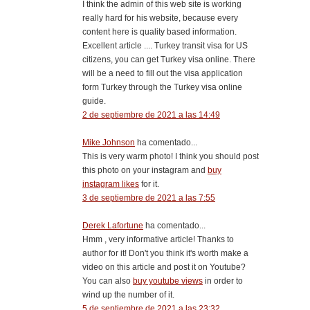
I think the admin of this web site is working
really hard for his website, because every
content here is quality based information.
Excellent article .... Turkey transit visa for US
citizens, you can get Turkey visa online. There
will be a need to fill out the visa application
form Turkey through the Turkey visa online
guide.
2 de septiembre de 2021 a las 14:49
Mike Johnson
ha comentado...
This is very warm photo! I think you should post
this photo on your instagram and
buy
instagram likes
for it.
3 de septiembre de 2021 a las 7:55
Derek Lafortune
ha comentado...
Hmm , very informative article! Thanks to
author for it! Don't you think it's worth make a
video on this article and post it on Youtube?
You can also
buy youtube views
in order to
wind up the number of it.
5 de septiembre de 2021 a las 23:32