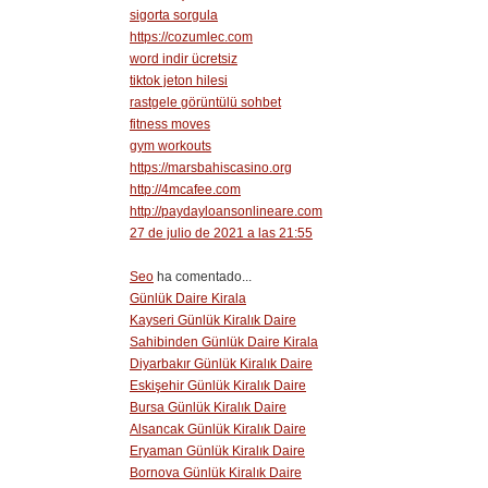
sigorta sorgula
https://cozumlec.com
word indir ücretsiz
tiktok jeton hilesi
rastgele görüntülü sohbet
fitness moves
gym workouts
https://marsbahiscasino.org
http://4mcafee.com
http://paydayloansonlineare.com
27 de julio de 2021 a las 21:55
Seo
ha comentado...
Günlük Daire Kirala
Kayseri Günlük Kiralık Daire
Sahibinden Günlük Daire Kirala
Diyarbakır Günlük Kiralık Daire
Eskişehir Günlük Kiralık Daire
Bursa Günlük Kiralık Daire
Alsancak Günlük Kiralık Daire
Eryaman Günlük Kiralık Daire
Bornova Günlük Kiralık Daire