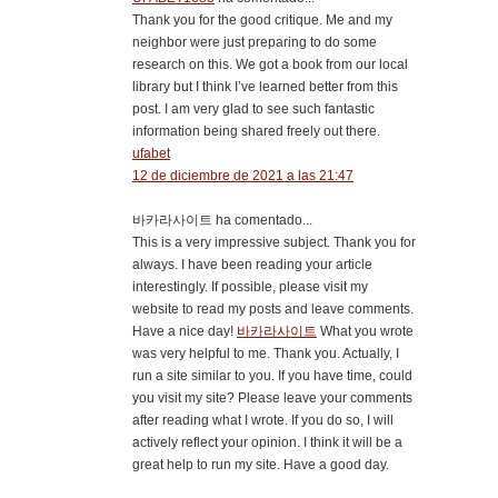
Thank you for the good critique. Me and my
neighbor were just preparing to do some
research on this. We got a book from our local
library but I think I’ve learned better from this
post. I am very glad to see such fantastic
information being shared freely out there.
ufabet
12 de diciembre de 2021 a las 21:47
바카라사이트 ha comentado...
This is a very impressive subject. Thank you for
always. I have been reading your article
interestingly. If possible, please visit my
website to read my posts and leave comments.
Have a nice day!
바카라사이트
What you wrote
was very helpful to me. Thank you. Actually, I
run a site similar to you. If you have time, could
you visit my site? Please leave your comments
after reading what I wrote. If you do so, I will
actively reflect your opinion. I think it will be a
great help to run my site. Have a good day.