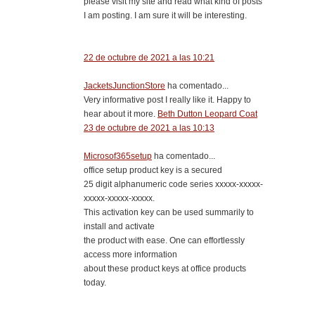
please visit my site and read what kind of posts
I am posting. I am sure it will be interesting.
22 de octubre de 2021 a las 10:21
JacketsJunctionStore
ha comentado...
Very informative post I really like it. Happy to
hear about it more.
Beth Dutton Leopard Coat
23 de octubre de 2021 a las 10:13
Microsof365setup
ha comentado...
office setup product key is a secured
25 digit alphanumeric code series xxxxx-xxxxx-
xxxxx-xxxxx-xxxxx.
This activation key can be used summarily to
install and activate
the product with ease. One can effortlessly
access more information
about these product keys at office products
today.