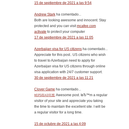
15 de septiembre de 2021 a las 9:54
Andrew Stark
ha comentado...
Both are looking awesome and innocent. Stay
protected and you can visit
mcafee.com
activate
to protect your computer
17 de septiembre de 2021 a las 11:05
Azerbaijan visa for US citizens
ha comentado...
Appreciate for this post.. US citizens who wish
to travel to Azerbaijan need to apply for
Azerbaijan visa for US citizens through online
visa application with 24/7 customer support.
30 de septiembre de 2021 a las 11:21
Clover Game
ha comentado...
바카라사이트
Awesome post. IвЂ™m a regular
visitor of your site and appreciate you taking
the time to maintain the excellent site. I will be
a regular visitor for a long time.
15 de octubre de 2021 a las 4:09