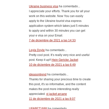
Ukraine business visa
ha comentado...
I appreciate your efforts. Thank you for all your
work on this website. Now You can easily
apply to the Ukraine tourist visa express
application system which takes just 5 minutes
to apply and within 30 minutes you can get
your e visa on your Email.
7 de diciembre de 2021 a las 14:33
Leyla Doyle
ha comentado...
Pretty cool post. It’s really very nice and useful
post. Keep it up!!
Hein Gericke Jacket
10 de diciembre de 2021 a las 6:49
ideasontrend
ha comentado...
Thanks for sharing your precious time to create
this post, it's so informative, and the content
makes the post more interesting.really
appreciated.
vi jacket arcane
11 de diciembre de 2021 a las 8:07
UFABET1688
ha comentado...