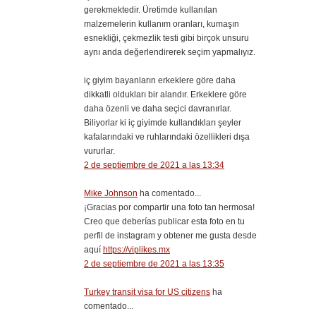
gerekmektedir. Üretimde kullanılan
malzemelerin kullanım oranları, kumaşın
esnekliği, çekmezlik testi gibi birçok unsuru
aynı anda değerlendirerek seçim yapmalıyız.
iç giyim bayanların erkeklere göre daha
dikkatli oldukları bir alandır. Erkeklere göre
daha özenli ve daha seçici davranırlar.
Biliyorlar ki iç giyimde kullandıkları şeyler
kafalarındaki ve ruhlarındaki özellikleri dışa
vururlar.
2 de septiembre de 2021 a las 13:34
Mike Johnson
ha comentado...
¡Gracias por compartir una foto tan hermosa!
Creo que deberías publicar esta foto en tu
perfil de instagram y obtener me gusta desde
aquí
https://viplikes.mx
2 de septiembre de 2021 a las 13:35
Turkey transit visa for US citizens
ha
comentado...