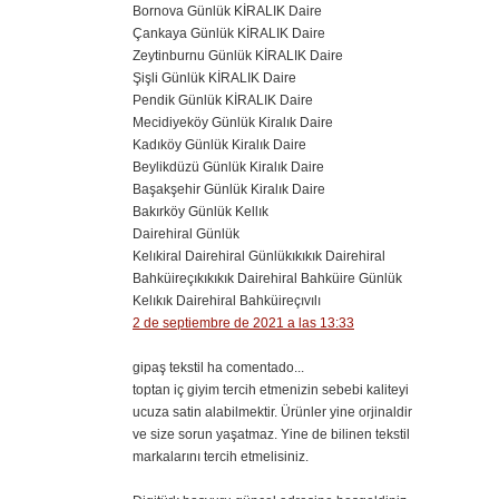
Bornova Günlük KİRALIK Daire
Çankaya Günlük KİRALIK Daire
Zeytinburnu Günlük KİRALIK Daire
Şişli Günlük KİRALIK Daire
Pendik Günlük KİRALIK Daire
Mecidiyeköy Günlük Kiralık Daire
Kadıköy Günlük Kiralık Daire
Beylikdüzü Günlük Kiralık Daire
Başakşehir Günlük Kiralık Daire
Bakırköy Günlük Kellık
Dairehiral Günlük
Kelıkiral Dairehiral Günlükıkıkık Dairehiral
Bahküireçıkıkıkık Dairehiral Bahküire Günlük
Kelıkık Dairehiral Bahküireçıvılı
2 de septiembre de 2021 a las 13:33
gipaş tekstil ha comentado...
toptan iç giyim tercih etmenizin sebebi kaliteyi
ucuza satin alabilmektir. Ürünler yine orjinaldir
ve size sorun yaşatmaz. Yine de bilinen tekstil
markalarını tercih etmelisiniz.