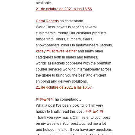
available.
21 de octubre de 2021 a las 16:56
Carol Roberts
ha comentado...
WorldClassJackets is serving several
customers currently. Our customer products
range from Hikers, climbers, skiers,
snowboarders, bikers to mountaineers’ jackets,
kacey musgraves leather
and many other
categories both in males and females.
worldclassjackets cooperate with the premium
courier services working internationally across
the globe to bring you the best and efficient
shipping and delivery solutions.
21 de octubre de 2021 a las 16:57
안전놀이터
ha comentado...
What a post I've been looking for! I'm very
happy to finally read this post.
안전놀이터
Thank you very much. Can I refer to your post
on my website? Your post touched me a lot
and helped me a lot. If you have any questions,