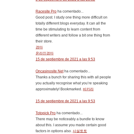
Racesite Pro
ha comentado...
Good post. I study one thing more difficult on
totally different blogs everyday. It can all the
time be stimulating to learn content from
different writers and follow a bit one thing from
their store.
경마
온라인경마
15 de septiembre de 2021 a las 9:53
Oncasinosite Net
ha comentado...
Thanks a bunch for sharing this with all people
you actually recognise what you’re speaking
approximately! Bookmarked.
바카라
15 de septiembre de 2021 a las 9:53
Totopick Pro
ha comentado...
There may be noticeably a bundle to know
about this. I assume you made certain good
factors in options also.
사설토토