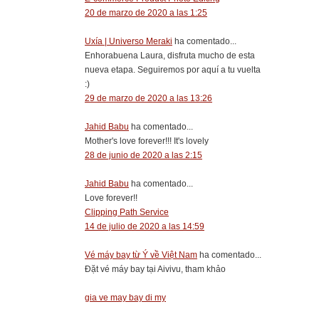
20 de marzo de 2020 a las 1:25
Uxía | Universo Meraki
ha comentado...
Enhorabuena Laura, disfruta mucho de esta
nueva etapa. Seguiremos por aquí a tu vuelta
:)
29 de marzo de 2020 a las 13:26
Jahid Babu
ha comentado...
Mother's love forever!!! It's lovely
28 de junio de 2020 a las 2:15
Jahid Babu
ha comentado...
Love forever!!
Clipping Path Service
14 de julio de 2020 a las 14:59
Vé máy bay từ Ý về Việt Nam
ha comentado...
Đặt vé máy bay tại Aivivu, tham khảo
gia ve may bay di my