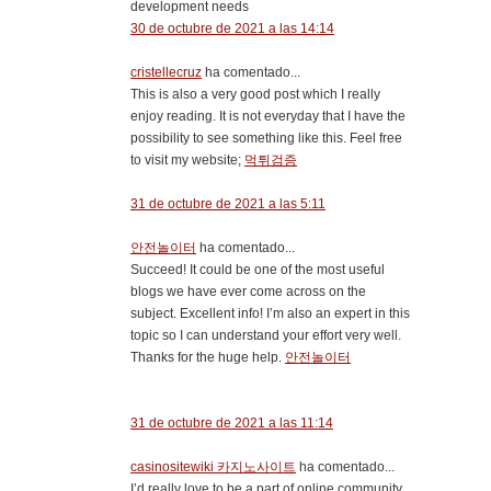
development needs
30 de octubre de 2021 a las 14:14
cristellecruz
ha comentado...
This is also a very good post which I really
enjoy reading. It is not everyday that I have the
possibility to see something like this. Feel free
to visit my website;
먹튀검증
31 de octubre de 2021 a las 5:11
안전놀이터
ha comentado...
Succeed! It could be one of the most useful
blogs we have ever come across on the
subject. Excellent info! I’m also an expert in this
topic so I can understand your effort very well.
Thanks for the huge help.
안전놀이터
31 de octubre de 2021 a las 11:14
casinositewiki 카지노사이트
ha comentado...
I’d really love to be a part of online community