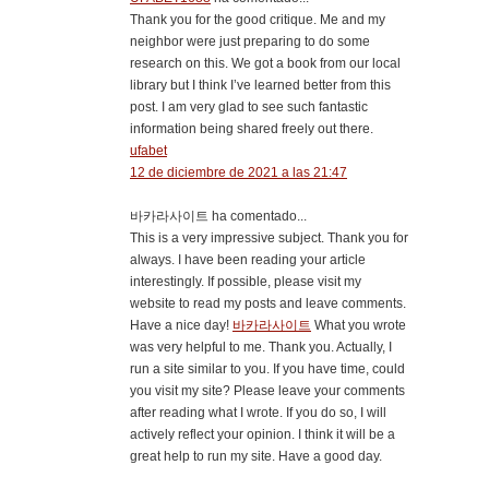
Thank you for the good critique. Me and my
neighbor were just preparing to do some
research on this. We got a book from our local
library but I think I’ve learned better from this
post. I am very glad to see such fantastic
information being shared freely out there.
ufabet
12 de diciembre de 2021 a las 21:47
바카라사이트 ha comentado...
This is a very impressive subject. Thank you for
always. I have been reading your article
interestingly. If possible, please visit my
website to read my posts and leave comments.
Have a nice day!
바카라사이트
What you wrote
was very helpful to me. Thank you. Actually, I
run a site similar to you. If you have time, could
you visit my site? Please leave your comments
after reading what I wrote. If you do so, I will
actively reflect your opinion. I think it will be a
great help to run my site. Have a good day.