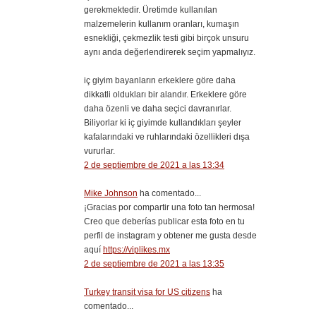
gerekmektedir. Üretimde kullanılan
malzemelerin kullanım oranları, kumaşın
esnekliği, çekmezlik testi gibi birçok unsuru
aynı anda değerlendirerek seçim yapmalıyız.
iç giyim bayanların erkeklere göre daha
dikkatli oldukları bir alandır. Erkeklere göre
daha özenli ve daha seçici davranırlar.
Biliyorlar ki iç giyimde kullandıkları şeyler
kafalarındaki ve ruhlarındaki özellikleri dışa
vururlar.
2 de septiembre de 2021 a las 13:34
Mike Johnson
ha comentado...
¡Gracias por compartir una foto tan hermosa!
Creo que deberías publicar esta foto en tu
perfil de instagram y obtener me gusta desde
aquí
https://viplikes.mx
2 de septiembre de 2021 a las 13:35
Turkey transit visa for US citizens
ha
comentado...