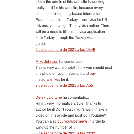
I think the admin of this web site is working
really hard for his website, because every
content here is quality based information.
Excellent article .... Turkey transit visa for US
citizens, you can get Turkey visa online. There
will be a need to fill out the visa application
form Turkey through the Turkey visa online
guide.
2 de septiembre de 2021 a las 14:49
Mike Johnson
ha comentado...
This is very warm photo! I think you should post
this photo on your instagram and
buy
instagram likes
for it.
3 de septiembre de 2021 a las 7:55
Derek Lafortune
ha comentado...
Hmm , very informative article! Thanks to
author for it! Don't you think it's worth make a
video on this article and post it on Youtube?
You can also
buy youtube views
in order to
wind up the number of it.
5 de septiembre de 2021 a las 23:32