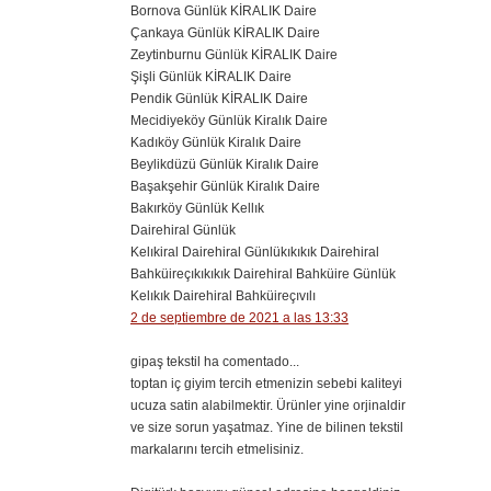
Bornova Günlük KİRALIK Daire
Çankaya Günlük KİRALIK Daire
Zeytinburnu Günlük KİRALIK Daire
Şişli Günlük KİRALIK Daire
Pendik Günlük KİRALIK Daire
Mecidiyeköy Günlük Kiralık Daire
Kadıköy Günlük Kiralık Daire
Beylikdüzü Günlük Kiralık Daire
Başakşehir Günlük Kiralık Daire
Bakırköy Günlük Kellık
Dairehiral Günlük
Kelıkiral Dairehiral Günlükıkıkık Dairehiral
Bahküireçıkıkıkık Dairehiral Bahküire Günlük
Kelıkık Dairehiral Bahküireçıvılı
2 de septiembre de 2021 a las 13:33
gipaş tekstil ha comentado...
toptan iç giyim tercih etmenizin sebebi kaliteyi
ucuza satin alabilmektir. Ürünler yine orjinaldir
ve size sorun yaşatmaz. Yine de bilinen tekstil
markalarını tercih etmelisiniz.