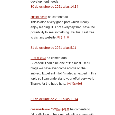
development needs
30 de octubre de 2021 a las 14:14
cristellecruz
ha comentado...
This is also a very good post which I really
enjoy reading. It is not everyday that I have the
possibility to see something like this. Feel free
to visit my website;
먹튀검증
31 de octubre de 2021 a las 5:11
안전놀이터
ha comentado...
Succeed! It could be one of the most useful
blogs we have ever come across on the
subject. Excellent info! I’m also an expert in this
topic so I can understand your effort very well.
Thanks for the huge help.
안전놀이터
31 de octubre de 2021 a las 11:14
casinositewiki 카지노사이트
ha comentado...
I’d really love to be a part of online community