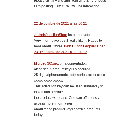
please visit my site and read what kind of posts
I am posting. I am sure it will be interesting.
22 de octubre de 2021 a las 10:21
JacketsJunctionStore
ha comentado...
Very informative post I really like it. Happy to
hear about it more.
Beth Dutton Leopard Coat
23 de octubre de 2021 a las 10:13
Microsof365setup
ha comentado...
office setup product key is a secured
25 digit alphanumeric code series xxxxx-xxxxx-
xxxxx-xxxxx-xxxxx.
This activation key can be used summarily to
install and activate
the product with ease. One can effortlessly
access more information
about these product keys at office products
today.