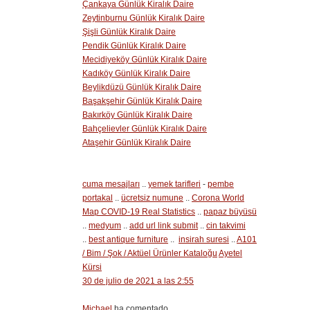
Çankaya Günlük Kiralık Daire
Zeytinburnu Günlük Kiralık Daire
Şişli Günlük Kiralık Daire
Pendik Günlük Kiralık Daire
Mecidiyeköy Günlük Kiralık Daire
Kadıköy Günlük Kiralık Daire
Beylikdüzü Günlük Kiralık Daire
Başakşehir Günlük Kiralık Daire
Bakırköy Günlük Kiralık Daire
Bahçelievler Günlük Kiralık Daire
Ataşehir Günlük Kiralık Daire
cuma mesajları
..
yemek tarifleri
-
pembe
portakal
..
ücretsiz numune
..
Corona World
Map COVID-19 Real Statistics
..
papaz büyüsü
..
medyum
..
add url link submit
..
cin takvimi
..
best antique furniture
..
insirah suresi
..
A101
/ Bim / Şok / Aktüel Ürünler Kataloğu
Ayetel
Kürsi
30 de julio de 2021 a las 2:55
Michael
ha comentado...