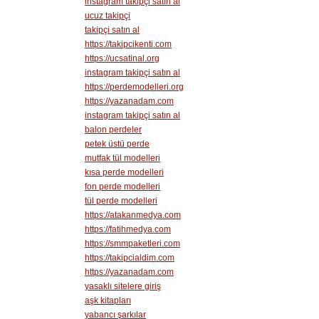
instagram takipçi satın al
ucuz takipçi
takipçi satın al
https://takipcikenti.com
https://ucsatinal.org
instagram takipçi satın al
https://perdemodelleri.org
https://yazanadam.com
instagram takipçi satın al
balon perdeler
petek üstü perde
mutfak tül modelleri
kısa perde modelleri
fon perde modelleri
tül perde modelleri
https://atakanmedya.com
https://fatihmedya.com
https://smmpaketleri.com
https://takipcialdim.com
https://yazanadam.com
yasaklı sitelere giriş
aşk kitapları
yabancı şarkılar