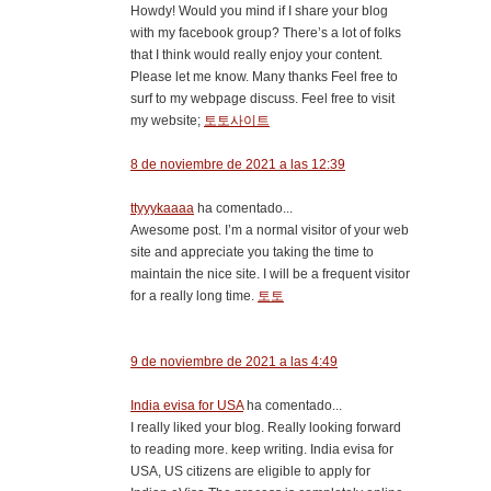
Howdy! Would you mind if I share your blog
with my facebook group? There’s a lot of folks
that I think would really enjoy your content.
Please let me know. Many thanks Feel free to
surf to my webpage discuss. Feel free to visit
my website;
토토사이트
8 de noviembre de 2021 a las 12:39
ttyyykaaaa
ha comentado...
Awesome post. I’m a normal visitor of your web
site and appreciate you taking the time to
maintain the nice site. I will be a frequent visitor
for a really long time.
토토
9 de noviembre de 2021 a las 4:49
India evisa for USA
ha comentado...
I really liked your blog. Really looking forward
to reading more. keep writing. India evisa for
USA, US citizens are eligible to apply for