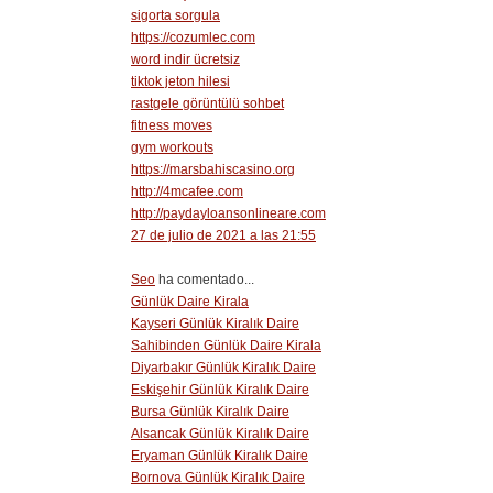
sigorta sorgula
https://cozumlec.com
word indir ücretsiz
tiktok jeton hilesi
rastgele görüntülü sohbet
fitness moves
gym workouts
https://marsbahiscasino.org
http://4mcafee.com
http://paydayloansonlineare.com
27 de julio de 2021 a las 21:55
Seo
ha comentado...
Günlük Daire Kirala
Kayseri Günlük Kiralık Daire
Sahibinden Günlük Daire Kirala
Diyarbakır Günlük Kiralık Daire
Eskişehir Günlük Kiralık Daire
Bursa Günlük Kiralık Daire
Alsancak Günlük Kiralık Daire
Eryaman Günlük Kiralık Daire
Bornova Günlük Kiralık Daire