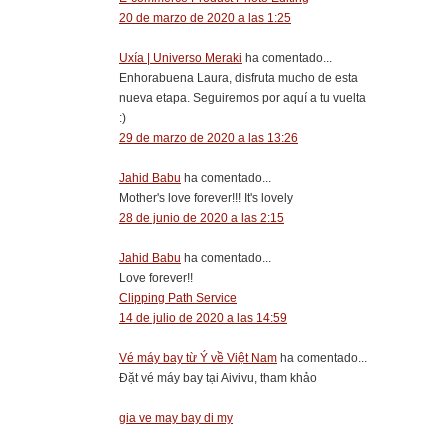
20 de marzo de 2020 a las 1:25
Uxía | Universo Meraki
ha comentado...
Enhorabuena Laura, disfruta mucho de esta
nueva etapa. Seguiremos por aquí a tu vuelta
:)
29 de marzo de 2020 a las 13:26
Jahid Babu
ha comentado...
Mother's love forever!!! It's lovely
28 de junio de 2020 a las 2:15
Jahid Babu
ha comentado...
Love forever!!
Clipping Path Service
14 de julio de 2020 a las 14:59
Vé máy bay từ Ý về Việt Nam
ha comentado...
Đặt vé máy bay tại Aivivu, tham khảo
gia ve may bay di my