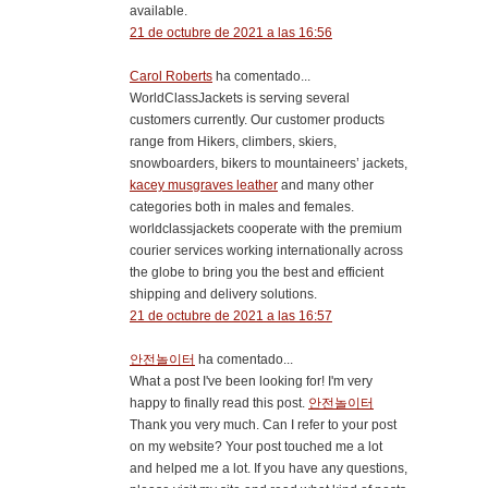
available.
21 de octubre de 2021 a las 16:56
Carol Roberts
ha comentado...
WorldClassJackets is serving several
customers currently. Our customer products
range from Hikers, climbers, skiers,
snowboarders, bikers to mountaineers’ jackets,
kacey musgraves leather
and many other
categories both in males and females.
worldclassjackets cooperate with the premium
courier services working internationally across
the globe to bring you the best and efficient
shipping and delivery solutions.
21 de octubre de 2021 a las 16:57
안전놀이터
ha comentado...
What a post I've been looking for! I'm very
happy to finally read this post.
안전놀이터
Thank you very much. Can I refer to your post
on my website? Your post touched me a lot
and helped me a lot. If you have any questions,