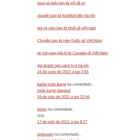
mua vé máy bay từ mỹ về vn
chuyến bay từ frankfurt đến hà nội
giá vé máy bay từ nhật về việt nam
Chuyến bay từ Hàn Quốc về Việt Nam
vé máy bay giá rẻ từ Canada về Việt Nam
giá khách sạn cách ly ở hà nội
24 de junio de 2021 a las 4:55
kartal moto kurye
ha comentado...
moto kurye istanbul
16 de julio de 2021 a las 22:46
imran
ha comentado...
nice
17 de julio de 2021 a las 8:27
Unknown
ha comentado...