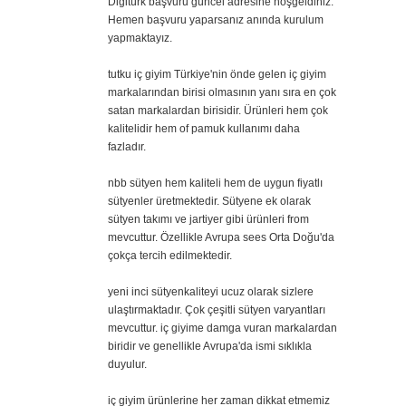
Digitürk başvuru güncel adresine hoşgeldiniz.
Hemen başvuru yaparsanız anında kurulum
yapmaktayız.
tutku iç giyim Türkiye'nin önde gelen iç giyim
markalarından birisi olmasının yanı sıra en çok
satan markalardan birisidir. Ürünleri hem çok
kalitelidir hem of pamuk kullanımı daha
fazladır.
nbb sütyen hem kaliteli hem de uygun fiyatlı
sütyenler üretmektedir. Sütyene ek olarak
sütyen takımı ve jartiyer gibi ürünleri from
mevcuttur. Özellikle Avrupa sees Orta Doğu'da
çokça tercih edilmektedir.
yeni inci sütyenkaliteyi ucuz olarak sizlere
ulaştırmaktadır. Çok çeşitli sütyen varyantları
mevcuttur. iç giyime damga vuran markalardan
biridir ve genellikle Avrupa'da ismi sıklıkla
duyulur.
iç giyim ürünlerine her zaman dikkat etmemiz