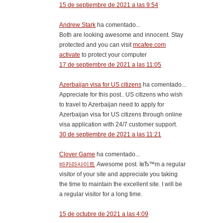
15 de septiembre de 2021 a las 9:54
Andrew Stark
ha comentado...
Both are looking awesome and innocent. Stay
protected and you can visit
mcafee.com
activate
to protect your computer
17 de septiembre de 2021 a las 11:05
Azerbaijan visa for US citizens
ha comentado...
Appreciate for this post.. US citizens who wish
to travel to Azerbaijan need to apply for
Azerbaijan visa for US citizens through online
visa application with 24/7 customer support.
30 de septiembre de 2021 a las 11:21
Clover Game
ha comentado...
바카라사이트
Awesome post. IвЂ™m a regular
visitor of your site and appreciate you taking
the time to maintain the excellent site. I will be
a regular visitor for a long time.
15 de octubre de 2021 a las 4:09