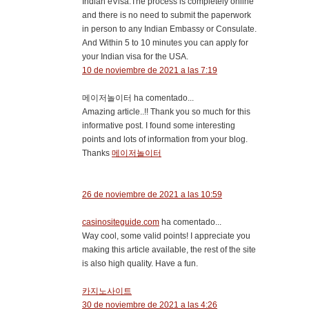
Indian eVisa.The process is completely online
and there is no need to submit the paperwork
in person to any Indian Embassy or Consulate.
And Within 5 to 10 minutes you can apply for
your Indian visa for the USA.
10 de noviembre de 2021 a las 7:19
메이저놀이터 ha comentado...
Amazing article..!! Thank you so much for this
informative post. I found some interesting
points and lots of information from your blog.
Thanks
메이저놀이터
26 de noviembre de 2021 a las 10:59
casinositeguide.com
ha comentado...
Way cool, some valid points! I appreciate you
making this article available, the rest of the site
is also high quality. Have a fun.
카지노사이트
30 de noviembre de 2021 a las 4:26