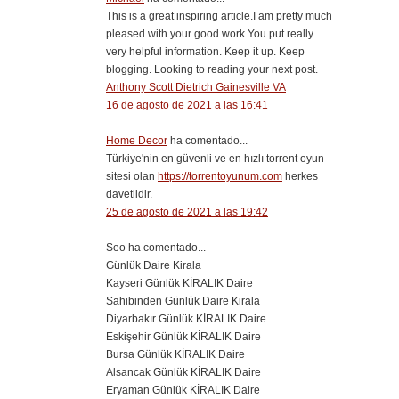
This is a great inspiring article.I am pretty much
pleased with your good work.You put really
very helpful information. Keep it up. Keep
blogging. Looking to reading your next post.
Anthony Scott Dietrich Gainesville VA
16 de agosto de 2021 a las 16:41
Home Decor
ha comentado...
Türkiye'nin en güvenli ve en hızlı torrent oyun
sitesi olan
https://torrentoyunum.com
herkes
davetlidir.
25 de agosto de 2021 a las 19:42
Seo ha comentado...
Günlük Daire Kirala
Kayseri Günlük KİRALIK Daire
Sahibinden Günlük Daire Kirala
Diyarbakır Günlük KİRALIK Daire
Eskişehir Günlük KİRALIK Daire
Bursa Günlük KİRALIK Daire
Alsancak Günlük KİRALIK Daire
Eryaman Günlük KİRALIK Daire