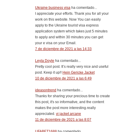
Ukraine business visa
ha comentado...
I appreciate your efforts. Thank you for all your
work on this website. Now You can easily
apply to the Ukraine tourist visa express
application system which takes just 5 minutes
to apply and within 30 minutes you can get
your e visa on your Email.
7 de diciembre de 2021 a las 14:33
Leyla Doyle
ha comentado...
Pretty cool post. It’s really very nice and useful
post. Keep it up!!
Hein Gericke Jacket
10 de diciembre de 2021 a las 6:49
ideasontrend
ha comentado...
Thanks for sharing your precious time to create
this post, it's so informative, and the content
makes the post more interesting.really
appreciated.
vi jacket arcane
11 de diciembre de 2021 a las 8:07
UFABET1688
ha comentado...