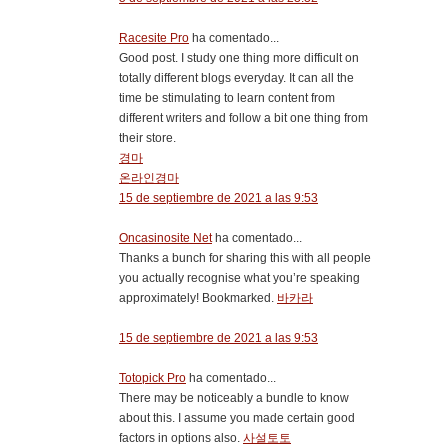
Racesite Pro
ha comentado...
Good post. I study one thing more difficult on
totally different blogs everyday. It can all the
time be stimulating to learn content from
different writers and follow a bit one thing from
their store.
경마
온라인경마
15 de septiembre de 2021 a las 9:53
Oncasinosite Net
ha comentado...
Thanks a bunch for sharing this with all people
you actually recognise what you’re speaking
approximately! Bookmarked.
바카라
15 de septiembre de 2021 a las 9:53
Totopick Pro
ha comentado...
There may be noticeably a bundle to know
about this. I assume you made certain good
factors in options also.
사설토토