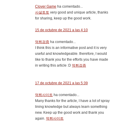
Clover Game
ha comentado...
사설토토
very good and unique article, thanks
for sharing, keep up the good work.
15 de octubre de 2021 a las 4:10
먹튀검증
ha comentado...
I think this is an informative post and it is very
useful and knowledgeable. therefore, I would
like to thank you for the efforts you have made
in writing this article :D
먹튀검증
17 de octubre de 2021 a las 5:39
먹튀사이트
ha comentado...
Many thanks for the article, I have a lot of spray
lining knowledge but always learn something
new. Keep up the good work and thank you
again.
먹튀사이트