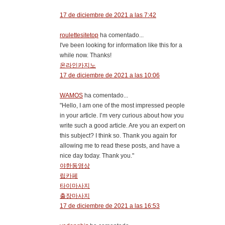
17 de diciembre de 2021 a las 7:42
roulettesitetop
ha comentado...
I've been looking for information like this for a
while now. Thanks!
온라인카지노
17 de diciembre de 2021 a las 10:06
WAMOS
ha comentado...
"Hello, I am one of the most impressed people
in your article. I’m very curious about how you
write such a good article. Are you an expert on
this subject? I think so. Thank you again for
allowing me to read these posts, and have a
nice day today. Thank you."
야한동영상
립카페
타이마사지
출장마사지
17 de diciembre de 2021 a las 16:53