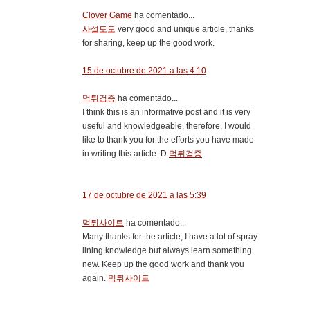
Clover Game
ha comentado...
사설토토
very good and unique article, thanks
for sharing, keep up the good work.
15 de octubre de 2021 a las 4:10
먹튀검증
ha comentado...
I think this is an informative post and it is very
useful and knowledgeable. therefore, I would
like to thank you for the efforts you have made
in writing this article :D
먹튀검증
17 de octubre de 2021 a las 5:39
먹튀사이트
ha comentado...
Many thanks for the article, I have a lot of spray
lining knowledge but always learn something
new. Keep up the good work and thank you
again.
먹튀사이트