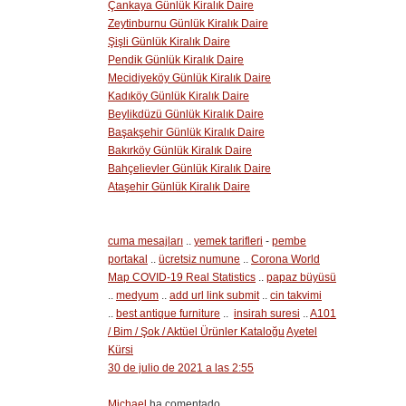
Çankaya Günlük Kiralık Daire
Zeytinburnu Günlük Kiralık Daire
Şişli Günlük Kiralık Daire
Pendik Günlük Kiralık Daire
Mecidiyeköy Günlük Kiralık Daire
Kadıköy Günlük Kiralık Daire
Beylikdüzü Günlük Kiralık Daire
Başakşehir Günlük Kiralık Daire
Bakırköy Günlük Kiralık Daire
Bahçelievler Günlük Kiralık Daire
Ataşehir Günlük Kiralık Daire
cuma mesajları
..
yemek tarifleri
-
pembe
portakal
..
ücretsiz numune
..
Corona World
Map COVID-19 Real Statistics
..
papaz büyüsü
..
medyum
..
add url link submit
..
cin takvimi
..
best antique furniture
..
insirah suresi
..
A101
/ Bim / Şok / Aktüel Ürünler Kataloğu
Ayetel
Kürsi
30 de julio de 2021 a las 2:55
Michael
ha comentado...