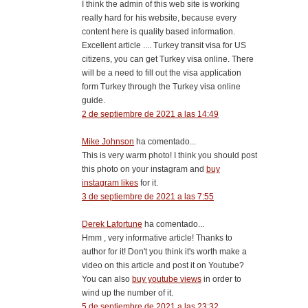
I think the admin of this web site is working
really hard for his website, because every
content here is quality based information.
Excellent article .... Turkey transit visa for US
citizens, you can get Turkey visa online. There
will be a need to fill out the visa application
form Turkey through the Turkey visa online
guide.
2 de septiembre de 2021 a las 14:49
Mike Johnson
ha comentado...
This is very warm photo! I think you should post
this photo on your instagram and
buy
instagram likes
for it.
3 de septiembre de 2021 a las 7:55
Derek Lafortune
ha comentado...
Hmm , very informative article! Thanks to
author for it! Don't you think it's worth make a
video on this article and post it on Youtube?
You can also
buy youtube views
in order to
wind up the number of it.
5 de septiembre de 2021 a las 23:32