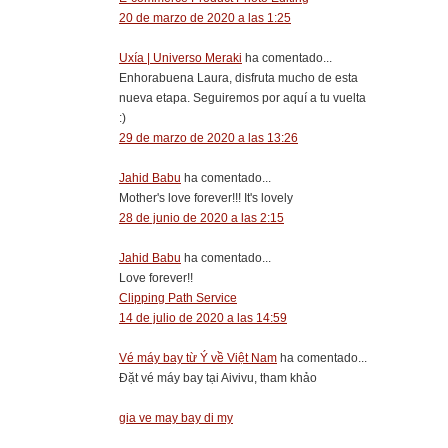
20 de marzo de 2020 a las 1:25
Uxía | Universo Meraki
ha comentado...
Enhorabuena Laura, disfruta mucho de esta
nueva etapa. Seguiremos por aquí a tu vuelta
:)
29 de marzo de 2020 a las 13:26
Jahid Babu
ha comentado...
Mother's love forever!!! It's lovely
28 de junio de 2020 a las 2:15
Jahid Babu
ha comentado...
Love forever!!
Clipping Path Service
14 de julio de 2020 a las 14:59
Vé máy bay từ Ý về Việt Nam
ha comentado...
Đặt vé máy bay tại Aivivu, tham khảo
gia ve may bay di my