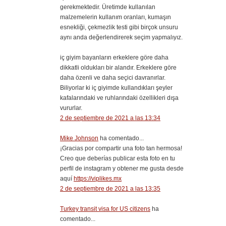
gerekmektedir. Üretimde kullanılan
malzemelerin kullanım oranları, kumaşın
esnekliği, çekmezlik testi gibi birçok unsuru
aynı anda değerlendirerek seçim yapmalıyız.
iç giyim bayanların erkeklere göre daha
dikkatli oldukları bir alandır. Erkeklere göre
daha özenli ve daha seçici davranırlar.
Biliyorlar ki iç giyimde kullandıkları şeyler
kafalarındaki ve ruhlarındaki özellikleri dışa
vururlar.
2 de septiembre de 2021 a las 13:34
Mike Johnson
ha comentado...
¡Gracias por compartir una foto tan hermosa!
Creo que deberías publicar esta foto en tu
perfil de instagram y obtener me gusta desde
aquí
https://viplikes.mx
2 de septiembre de 2021 a las 13:35
Turkey transit visa for US citizens
ha
comentado...