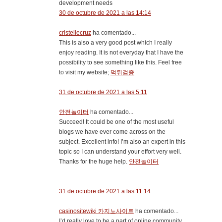
development needs
30 de octubre de 2021 a las 14:14
cristellecruz
ha comentado...
This is also a very good post which I really
enjoy reading. It is not everyday that I have the
possibility to see something like this. Feel free
to visit my website;
먹튀검증
31 de octubre de 2021 a las 5:11
안전놀이터
ha comentado...
Succeed! It could be one of the most useful
blogs we have ever come across on the
subject. Excellent info! I’m also an expert in this
topic so I can understand your effort very well.
Thanks for the huge help.
안전놀이터
31 de octubre de 2021 a las 11:14
casinositewiki 카지노사이트
ha comentado...
I’d really love to be a part of online community