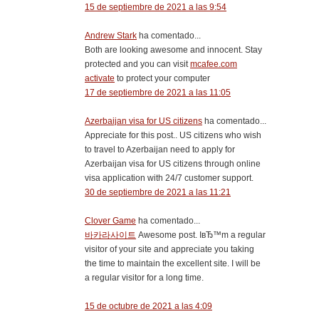
15 de septiembre de 2021 a las 9:54
Andrew Stark
ha comentado...
Both are looking awesome and innocent. Stay
protected and you can visit
mcafee.com
activate
to protect your computer
17 de septiembre de 2021 a las 11:05
Azerbaijan visa for US citizens
ha comentado...
Appreciate for this post.. US citizens who wish
to travel to Azerbaijan need to apply for
Azerbaijan visa for US citizens through online
visa application with 24/7 customer support.
30 de septiembre de 2021 a las 11:21
Clover Game
ha comentado...
바카라사이트
Awesome post. IвЂ™m a regular
visitor of your site and appreciate you taking
the time to maintain the excellent site. I will be
a regular visitor for a long time.
15 de octubre de 2021 a las 4:09