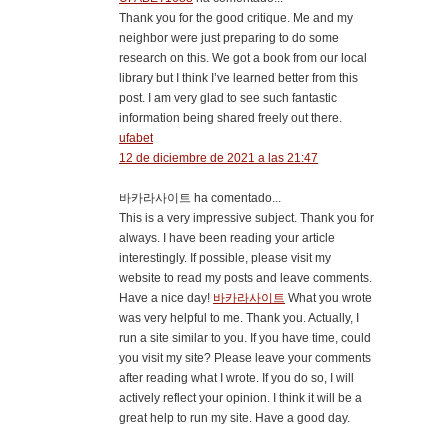
Thank you for the good critique. Me and my
neighbor were just preparing to do some
research on this. We got a book from our local
library but I think I’ve learned better from this
post. I am very glad to see such fantastic
information being shared freely out there.
ufabet
12 de diciembre de 2021 a las 21:47
바카라사이트 ha comentado...
This is a very impressive subject. Thank you for
always. I have been reading your article
interestingly. If possible, please visit my
website to read my posts and leave comments.
Have a nice day!
바카라사이트
What you wrote
was very helpful to me. Thank you. Actually, I
run a site similar to you. If you have time, could
you visit my site? Please leave your comments
after reading what I wrote. If you do so, I will
actively reflect your opinion. I think it will be a
great help to run my site. Have a good day.