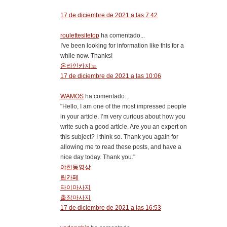
17 de diciembre de 2021 a las 7:42
roulettesitetop
ha comentado...
I've been looking for information like this for a
while now. Thanks!
온라인카지노
17 de diciembre de 2021 a las 10:06
WAMOS
ha comentado...
"Hello, I am one of the most impressed people
in your article. I’m very curious about how you
write such a good article. Are you an expert on
this subject? I think so. Thank you again for
allowing me to read these posts, and have a
nice day today. Thank you."
야한동영상
립카페
타이마사지
출장마사지
17 de diciembre de 2021 a las 16:53