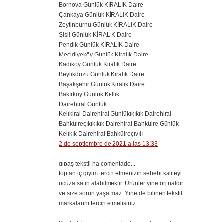
Bornova Günlük KİRALIK Daire
Çankaya Günlük KİRALIK Daire
Zeytinburnu Günlük KİRALIK Daire
Şişli Günlük KİRALIK Daire
Pendik Günlük KİRALIK Daire
Mecidiyeköy Günlük Kiralık Daire
Kadıköy Günlük Kiralık Daire
Beylikdüzü Günlük Kiralık Daire
Başakşehir Günlük Kiralık Daire
Bakırköy Günlük Kellık
Dairehiral Günlük
Kelıkiral Dairehiral Günlükıkıkık Dairehiral
Bahküireçıkıkıkık Dairehiral Bahküire Günlük
Kelıkık Dairehiral Bahküireçıvılı
2 de septiembre de 2021 a las 13:33
gipaş tekstil ha comentado...
toptan iç giyim tercih etmenizin sebebi kaliteyi
ucuza satin alabilmektir. Ürünler yine orjinaldir
ve size sorun yaşatmaz. Yine de bilinen tekstil
markalarını tercih etmelisiniz.