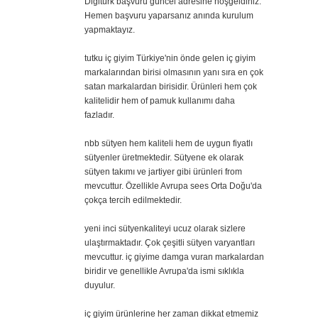
Digitürk başvuru güncel adresine hoşgeldiniz.
Hemen başvuru yaparsanız anında kurulum
yapmaktayız.
tutku iç giyim Türkiye'nin önde gelen iç giyim
markalarından birisi olmasının yanı sıra en çok
satan markalardan birisidir. Ürünleri hem çok
kalitelidir hem of pamuk kullanımı daha
fazladır.
nbb sütyen hem kaliteli hem de uygun fiyatlı
sütyenler üretmektedir. Sütyene ek olarak
sütyen takımı ve jartiyer gibi ürünleri from
mevcuttur. Özellikle Avrupa sees Orta Doğu'da
çokça tercih edilmektedir.
yeni inci sütyenkaliteyi ucuz olarak sizlere
ulaştırmaktadır. Çok çeşitli sütyen varyantları
mevcuttur. iç giyime damga vuran markalardan
biridir ve genellikle Avrupa'da ismi sıklıkla
duyulur.
iç giyim ürünlerine her zaman dikkat etmemiz