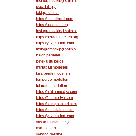
instagram takipçi satın al
ucuz takipçi
takipçi satın al
https://takipcikenti.com
https://ucsatinal.org
instagram takipçi satın al
https://perdemodelleri.org
https://yazanadam.com
instagram takipçi satın al
balon perdeler
petek üstü perde
mutfak tül modelleri
kısa perde modelleri
fon perde modelleri
tül perde modelleri
https://atakanmedya.com
https://fatihmedya.com
https://smmpaketleri.com
https://takipcialdim.com
https://yazanadam.com
yasaklı sitelere giriş
aşk kitapları
yabancı şarkılar