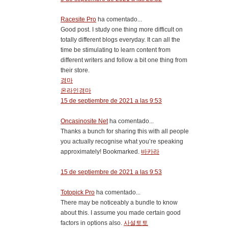
Racesite Pro
ha comentado...
Good post. I study one thing more difficult on
totally different blogs everyday. It can all the
time be stimulating to learn content from
different writers and follow a bit one thing from
their store.
경마
온라인경마
15 de septiembre de 2021 a las 9:53
Oncasinosite Net
ha comentado...
Thanks a bunch for sharing this with all people
you actually recognise what you’re speaking
approximately! Bookmarked.
바카라
15 de septiembre de 2021 a las 9:53
Totopick Pro
ha comentado...
There may be noticeably a bundle to know
about this. I assume you made certain good
factors in options also.
사설토토