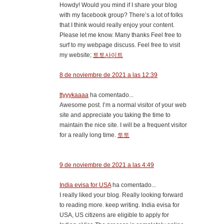
Howdy! Would you mind if I share your blog
with my facebook group? There’s a lot of folks
that I think would really enjoy your content.
Please let me know. Many thanks Feel free to
surf to my webpage discuss. Feel free to visit
my website;
토토사이트
8 de noviembre de 2021 a las 12:39
ttyyykaaaa
ha comentado...
Awesome post. I’m a normal visitor of your web
site and appreciate you taking the time to
maintain the nice site. I will be a frequent visitor
for a really long time.
토토
9 de noviembre de 2021 a las 4:49
India evisa for USA
ha comentado...
I really liked your blog. Really looking forward
to reading more. keep writing. India evisa for
USA, US citizens are eligible to apply for