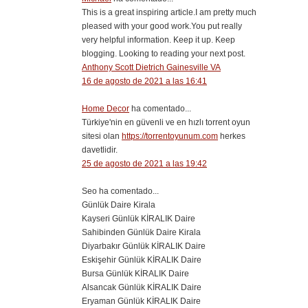
This is a great inspiring article.I am pretty much
pleased with your good work.You put really
very helpful information. Keep it up. Keep
blogging. Looking to reading your next post.
Anthony Scott Dietrich Gainesville VA
16 de agosto de 2021 a las 16:41
Home Decor
ha comentado...
Türkiye'nin en güvenli ve en hızlı torrent oyun
sitesi olan
https://torrentoyunum.com
herkes
davetlidir.
25 de agosto de 2021 a las 19:42
Seo ha comentado...
Günlük Daire Kirala
Kayseri Günlük KİRALIK Daire
Sahibinden Günlük Daire Kirala
Diyarbakır Günlük KİRALIK Daire
Eskişehir Günlük KİRALIK Daire
Bursa Günlük KİRALIK Daire
Alsancak Günlük KİRALIK Daire
Eryaman Günlük KİRALIK Daire