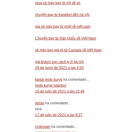
mua vé máy bay từ mỹ về vn
chuyến bay từ frankfurt đến hà nội
giá vé máy bay từ nhật về việt nam
Chuyến bay từ Hàn Quốc về Việt Nam
vé máy bay giá rẻ từ Canada về Việt Nam
giá khách sạn cách ly ở hà nội
24 de junio de 2021 a las 4:55
kartal moto kurye
ha comentado...
moto kurye istanbul
16 de julio de 2021 a las 22:46
imran
ha comentado...
nice
17 de julio de 2021 a las 8:27
Unknown
ha comentado...