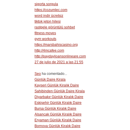
sigorta sorgula
https://cozumlec.com
word indir ücretsiz
tiktok jeton hilesi
rastgele görüntülü sohbet
fitness moves
gym workouts
https://marsbahiscasino.org
http://4mcafee.com
http://paydayloansonlineare.com
27 de julio de 2021 a las 21:55
Seo
ha comentado...
Günlük Daire Kirala
Kayseri Günlük Kiralık Daire
Sahibinden Günlük Daire Kirala
Diyarbakır Günlük Kiralık Daire
Eskişehir Günlük Kiralık Daire
Bursa Günlük Kiralık Daire
Alsancak Günlük Kiralık Daire
Eryaman Günlük Kiralık Daire
Bornova Günlük Kiralık Daire