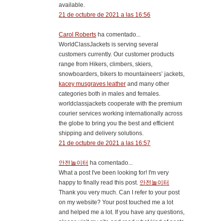
available.
21 de octubre de 2021 a las 16:56
Carol Roberts
ha comentado...
WorldClassJackets is serving several
customers currently. Our customer products
range from Hikers, climbers, skiers,
snowboarders, bikers to mountaineers’ jackets,
kacey musgraves leather
and many other
categories both in males and females.
worldclassjackets cooperate with the premium
courier services working internationally across
the globe to bring you the best and efficient
shipping and delivery solutions.
21 de octubre de 2021 a las 16:57
안전놀이터
ha comentado...
What a post I've been looking for! I'm very
happy to finally read this post.
안전놀이터
Thank you very much. Can I refer to your post
on my website? Your post touched me a lot
and helped me a lot. If you have any questions,