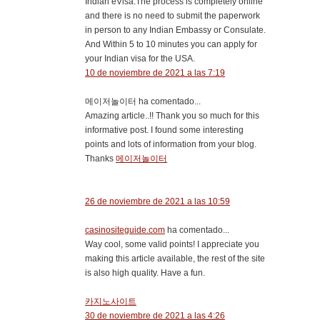
Indian eVisa.The process is completely online
and there is no need to submit the paperwork
in person to any Indian Embassy or Consulate.
And Within 5 to 10 minutes you can apply for
your Indian visa for the USA.
10 de noviembre de 2021 a las 7:19
메이저놀이터 ha comentado...
Amazing article..!! Thank you so much for this
informative post. I found some interesting
points and lots of information from your blog.
Thanks
메이저놀이터
26 de noviembre de 2021 a las 10:59
casinositeguide.com
ha comentado...
Way cool, some valid points! I appreciate you
making this article available, the rest of the site
is also high quality. Have a fun.
카지노사이트
30 de noviembre de 2021 a las 4:26