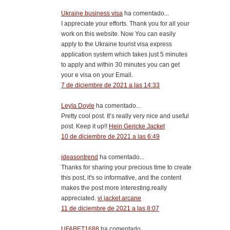
Ukraine business visa
ha comentado...
I appreciate your efforts. Thank you for all your
work on this website. Now You can easily
apply to the Ukraine tourist visa express
application system which takes just 5 minutes
to apply and within 30 minutes you can get
your e visa on your Email.
7 de diciembre de 2021 a las 14:33
Leyla Doyle
ha comentado...
Pretty cool post. It’s really very nice and useful
post. Keep it up!!
Hein Gericke Jacket
10 de diciembre de 2021 a las 6:49
ideasontrend
ha comentado...
Thanks for sharing your precious time to create
this post, it's so informative, and the content
makes the post more interesting.really
appreciated.
vi jacket arcane
11 de diciembre de 2021 a las 8:07
UFABET1688
ha comentado...