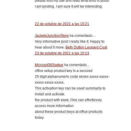
please visit my site and read what kind of posts
I am posting. I am sure it will be interesting.
22 de octubre de 2021 a las 10:21
JacketsJunctionStore
ha comentado...
Very informative post I really like it. Happy to
hear about it more.
Beth Dutton Leopard Coat
23 de octubre de 2021 a las 10:13
Microsof365setup
ha comentado...
office setup product key is a secured
25 digit alphanumeric code series xxxxx-xxxxx-
xxxxx-xxxxx-xxxxx.
This activation key can be used summarily to
install and activate
the product with ease. One can effortlessly
access more information
about these product keys at office products
today.