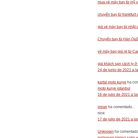
mua vé máy bay từ mỹ v
chuyến bay từ frankfurt 
giá vé máy bay từ nhật 
Chuyến bay từ Hàn Quố
vé máy bay giá rẻ từ C
giá khách sạn cách ly ở
24 de junio de 2021 a l
kartal moto kurye
ha com
moto kurye istanbul
16 de julio de 2021 a la
imran
ha comentado...
nice
17 de julio de 2021 a la
Unknown
ha comentado.
instagram takipçi satın a