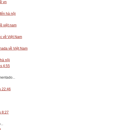
ề vn
đến hà nội
về việt nam
c về Việt Nam
anada về Việt Nam
 hà nội
as 4:55
entado...
s 22:46
s 8:27
..
l