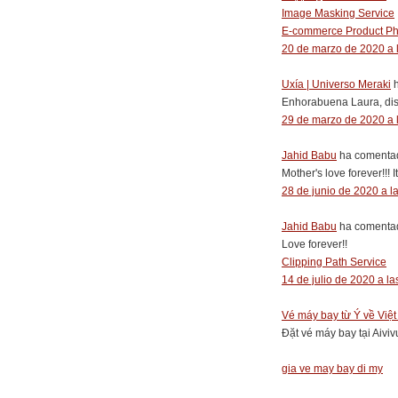
Image Masking Service
E-commerce Product Pho
20 de marzo de 2020 a 
Uxía | Universo Meraki
h
Enhorabuena Laura, disf
29 de marzo de 2020 a 
Jahid Babu
ha comentad
Mother's love forever!!! It
28 de junio de 2020 a l
Jahid Babu
ha comentad
Love forever!!
Clipping Path Service
14 de julio de 2020 a la
Vé máy bay từ Ý về Việ
Đặt vé máy bay tại Aivi
gia ve may bay di my