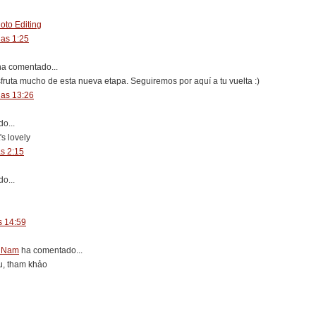
to Editing
las 1:25
a comentado...
ruta mucho de esta nueva etapa. Seguiremos por aquí a tu vuelta :)
las 13:26
o...
's lovely
as 2:15
o...
s 14:59
t Nam
ha comentado...
vu, tham khảo