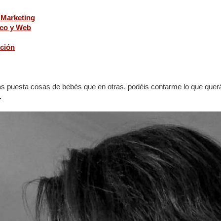
 Marketing
ico y Web
ación
 puesta cosas de bebés que en otras, podéis contarme lo que querái
.