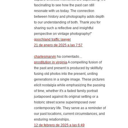
fascinating to see how the past can still
resonate with us today. The connection
between history and photography adds depth
to our understanding of both. Thank you for
sharing such a reflective and insightful
perspective on vintage photography!"
goochland traffic lawyer
21 de enero de 2025 a las 7:57
charlesmarvin
ha comentado...
prostitution in virginia
A compelling fusion of
the past and present is produced by skillfully
fusing old photos into the present, uniting
generations in a single image. These pictures
elicit nostalgia while emphasizing the passing
of time, whether it's a faded family portrait
juxtaposed against its original setting or a
historic street scene superimposed over
contemporary life. They serve as a reminder of
our past locations, current circumstances, and
enduring relationships.
12 de febrero de 2025 a las 6:49