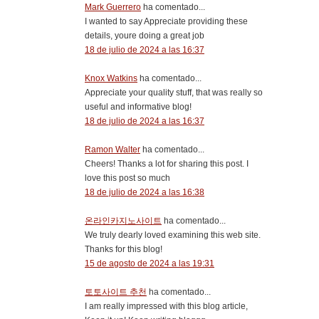
Mark Guerrero
ha comentado...
I wanted to say Appreciate providing these
details, youre doing a great job
18 de julio de 2024 a las 16:37
Knox Watkins
ha comentado...
Appreciate your quality stuff, that was really so
useful and informative blog!
18 de julio de 2024 a las 16:37
Ramon Walter
ha comentado...
Cheers! Thanks a lot for sharing this post. I
love this post so much
18 de julio de 2024 a las 16:38
온라인카지노사이트
ha comentado...
We truly dearly loved examining this web site.
Thanks for this blog!
15 de agosto de 2024 a las 19:31
토토사이트 추천
ha comentado...
I am really impressed with this blog article,