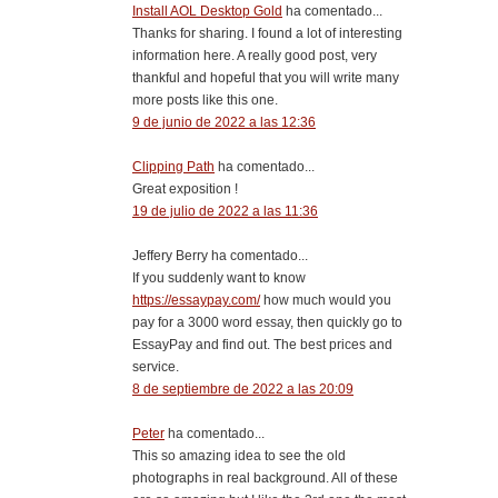
Install AOL Desktop Gold
ha comentado...
Thanks for sharing. I found a lot of interesting
information here. A really good post, very
thankful and hopeful that you will write many
more posts like this one.
9 de junio de 2022 a las 12:36
Clipping Path
ha comentado...
Great exposition !
19 de julio de 2022 a las 11:36
Jeffery Berry ha comentado...
If you suddenly want to know
https://essaypay.com/
how much would you
pay for a 3000 word essay, then quickly go to
EssayPay and find out. The best prices and
service.
8 de septiembre de 2022 a las 20:09
Peter
ha comentado...
This so amazing idea to see the old
photographs in real background. All of these