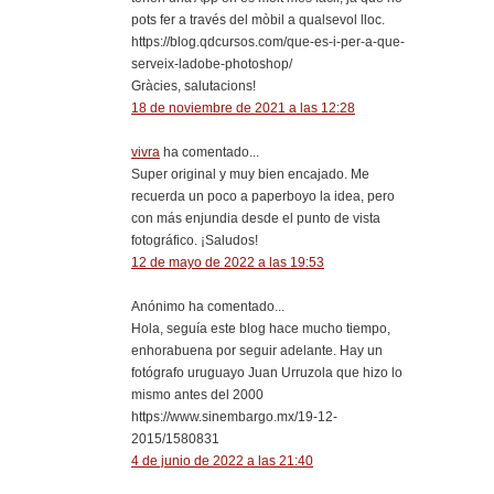
pots fer a través del mòbil a qualsevol lloc.
https://blog.qdcursos.com/que-es-i-per-a-que-
serveix-ladobe-photoshop/
Gràcies, salutacions!
18 de noviembre de 2021 a las 12:28
vivra
ha comentado...
Super original y muy bien encajado. Me
recuerda un poco a paperboyo la idea, pero
con más enjundia desde el punto de vista
fotográfico. ¡Saludos!
12 de mayo de 2022 a las 19:53
Anónimo ha comentado...
Hola, seguía este blog hace mucho tiempo,
enhorabuena por seguir adelante. Hay un
fotógrafo uruguayo Juan Urruzola que hizo lo
mismo antes del 2000
https://www.sinembargo.mx/19-12-
2015/1580831
4 de junio de 2022 a las 21:40