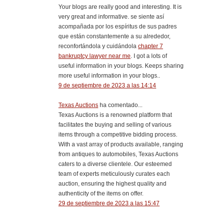
Your blogs are really good and interesting. It is
very great and informative. se siente así
acompañada por los espíritus de sus padres
que están constantemente a su alrededor,
reconfortándola y cuidándola
chapter 7
bankruptcy lawyer near me
. I got a lots of
useful information in your blogs. Keeps sharing
more useful information in your blogs..
9 de septiembre de 2023 a las 14:14
Texas Auctions
ha comentado...
Texas Auctions is a renowned platform that
facilitates the buying and selling of various
items through a competitive bidding process.
With a vast array of products available, ranging
from antiques to automobiles, Texas Auctions
caters to a diverse clientele. Our esteemed
team of experts meticulously curates each
auction, ensuring the highest quality and
authenticity of the items on offer.
29 de septiembre de 2023 a las 15:47