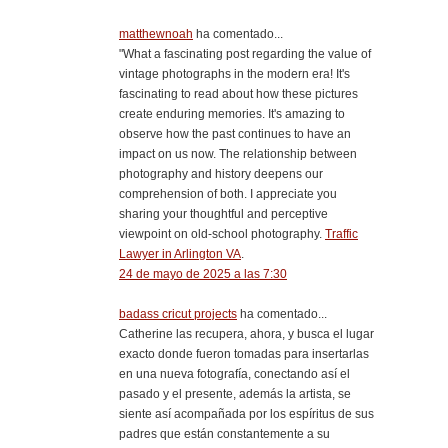
matthewnoah
ha comentado...
"What a fascinating post regarding the value of
vintage photographs in the modern era! It's
fascinating to read about how these pictures
create enduring memories. It's amazing to
observe how the past continues to have an
impact on us now. The relationship between
photography and history deepens our
comprehension of both. I appreciate you
sharing your thoughtful and perceptive
viewpoint on old-school photography.
Traffic
Lawyer in Arlington VA
.
24 de mayo de 2025 a las 7:30
badass cricut projects
ha comentado...
Catherine las recupera, ahora, y busca el lugar
exacto donde fueron tomadas para insertarlas
en una nueva fotografía, conectando así el
pasado y el presente, además la artista, se
siente así acompañada por los espíritus de sus
padres que están constantemente a su