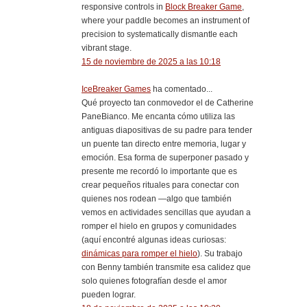
responsive controls in
Block Breaker Game
,
where your paddle becomes an instrument of
precision to systematically dismantle each
vibrant stage.
15 de noviembre de 2025 a las 10:18
IceBreaker Games
ha comentado...
Qué proyecto tan conmovedor el de Catherine
PaneBianco. Me encanta cómo utiliza las
antiguas diapositivas de su padre para tender
un puente tan directo entre memoria, lugar y
emoción. Esa forma de superponer pasado y
presente me recordó lo importante que es
crear pequeños rituales para conectar con
quienes nos rodean —algo que también
vemos en actividades sencillas que ayudan a
romper el hielo en grupos y comunidades
(aquí encontré algunas ideas curiosas:
dinámicas para romper el hielo
). Su trabajo
con Benny también transmite esa calidez que
solo quienes fotografían desde el amor
pueden lograr.