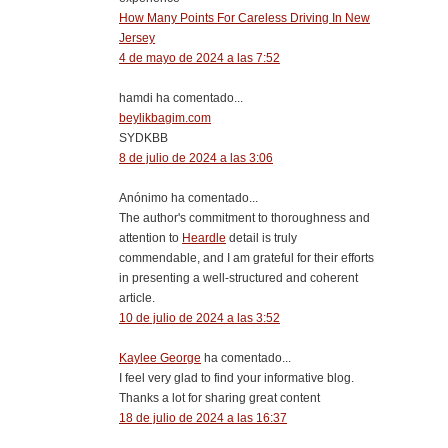
How Many Points For Careless Driving In New
Jersey
4 de mayo de 2024 a las 7:52
hamdi ha comentado...
beylikbagim.com
SYDKBB
8 de julio de 2024 a las 3:06
Anónimo ha comentado...
The author's commitment to thoroughness and
attention to
Heardle
detail is truly
commendable, and I am grateful for their efforts
in presenting a well-structured and coherent
article.
10 de julio de 2024 a las 3:52
Kaylee George
ha comentado...
I feel very glad to find your informative blog.
Thanks a lot for sharing great content
18 de julio de 2024 a las 16:37