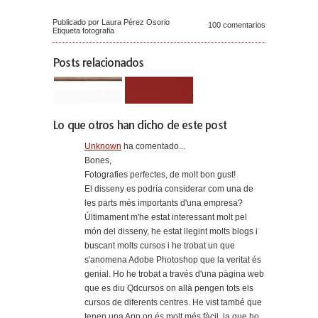
Publicado por Laura Pérez Osorio
100 comentarios
Etiqueta
fotografia
Posts relacionados
Lo que otros han dicho de este post
Unknown
ha comentado...
Bones,
Fotografies perfectes, de molt bon gust!
El disseny es podría considerar com una de
les parts més importants d'una empresa?
Últimament m'he estat interessant molt pel
món del disseny, he estat llegint molts blogs i
buscant molts cursos i he trobat un que
s'anomena Adobe Photoshop que la veritat és
genial. Ho he trobat a través d'una pàgina web
que es diu Qdcursos on allà pengen tots els
cursos de diferents centres. He vist també que
tenen una App on és molt més fàcil, ja que ho