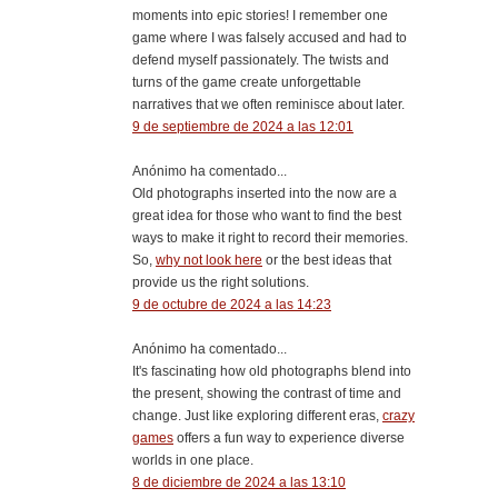
moments into epic stories! I remember one
game where I was falsely accused and had to
defend myself passionately. The twists and
turns of the game create unforgettable
narratives that we often reminisce about later.
9 de septiembre de 2024 a las 12:01
Anónimo ha comentado...
Old photographs inserted into the now are a
great idea for those who want to find the best
ways to make it right to record their memories.
So,
why not look here
or the best ideas that
provide us the right solutions.
9 de octubre de 2024 a las 14:23
Anónimo ha comentado...
It's fascinating how old photographs blend into
the present, showing the contrast of time and
change. Just like exploring different eras,
crazy
games
offers a fun way to experience diverse
worlds in one place.
8 de diciembre de 2024 a las 13:10