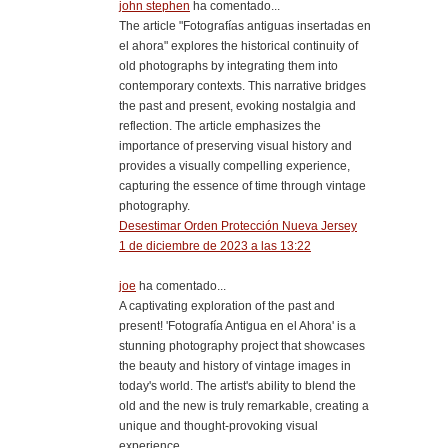
john stephen
ha comentado...
The article "Fotografías antiguas insertadas en
el ahora" explores the historical continuity of
old photographs by integrating them into
contemporary contexts. This narrative bridges
the past and present, evoking nostalgia and
reflection. The article emphasizes the
importance of preserving visual history and
provides a visually compelling experience,
capturing the essence of time through vintage
photography.
Desestimar Orden Protección Nueva Jersey
1 de diciembre de 2023 a las 13:22
joe
ha comentado...
A captivating exploration of the past and
present! 'Fotografía Antigua en el Ahora' is a
stunning photography project that showcases
the beauty and history of vintage images in
today's world. The artist's ability to blend the
old and the new is truly remarkable, creating a
unique and thought-provoking visual
experience