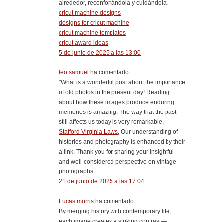
alrededor, reconfortándola y cuidándola.
cricut machine designs
designs for cricut machine
cricut machine templates
cricut award ideas
5 de junio de 2025 a las 13:00
leo samuel
ha comentado...
"What is a wonderful post about the importance
of old photos in the present day! Reading
about how these images produce enduring
memories is amazing. The way that the past
still affects us today is very remarkable.
Stafford Virginia Laws
, Our understanding of
histories and photography is enhanced by their
a link. Thank you for sharing your insightful
and well-considered perspective on vintage
photographs.
21 de junio de 2025 a las 17:04
Lucas morris
ha comentado...
By merging history with contemporary life,
each image creates a striking contrast—