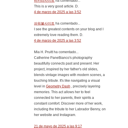
바카라사이트
ha comentado...
This is a very good article. D.
4 de marzo de 2025 a las 3:52
파워볼사이트
ha comentado...
I see the greatest contents on your blog and I
extremely love reading them. D.
4 de marzo de 2025 a las 3:52
Mia H. Pruitt ha comentado...
Catherine PaneBianco's photography
beautifully connects past and present. Her
project, inspired by her father's old slides,
blends vintage images with modern scenes, a
touching tribute. It's like navigating a visual
level in
Geometry Dash
, precisely layering
memories. This act allows her to feel
connected to her parents, their spirits a
constant comfort. Discover more of her work,
including the tribute to her Labrador Benny, on
her website and Instagram.
21 de mayo de 2025 a las 9:17