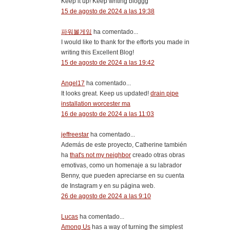
Keep it up! Keep writing bloggg
15 de agosto de 2024 a las 19:38
파워볼게임
ha comentado...
I would like to thank for the efforts you made in
writing this Excellent Blog!
15 de agosto de 2024 a las 19:42
Angel17
ha comentado...
It looks great. Keep us updated!
drain pipe
installation worcester ma
16 de agosto de 2024 a las 11:03
jeffreestar
ha comentado...
Además de este proyecto, Catherine también
ha
that's not my neighbor
creado otras obras
emotivas, como un homenaje a su labrador
Benny, que pueden apreciarse en su cuenta
de Instagram y en su página web.
26 de agosto de 2024 a las 9:10
Lucas
ha comentado...
Among Us
has a way of turning the simplest