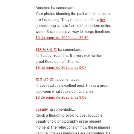
Anónimo ha comentado...
Your photos blending the past with the present
are fascinating. They remind me of how
friv
games bring classic fun into the modern online
world. Such a creative way to merge timelines.
15 de enero de 2025 a las 22:30
카지노사이트
ha comentado...
I’m happy I read this. It is very well written,
great Keep doing it Thanks
18 de enero de 2025 a las 9:07
토토사이트
ha comentado...
I have read this excellent post. This is a great
job. Keep what you're doing, thanks
18 de enero de 2025 a las 9:08
cassidy
ha comentado...
"Such a thought-provoking post about the
beauty of old photography in the present
moment! The reflections on how these images
capture timeless memories are captivating. It’s