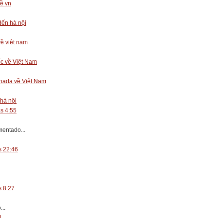
ề vn
đến hà nội
về việt nam
c về Việt Nam
anada về Việt Nam
 hà nội
as 4:55
entado...
s 22:46
s 8:27
..
l