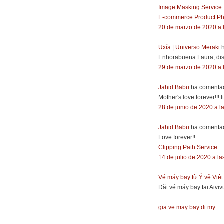
Image Masking Service
E-commerce Product Pho
20 de marzo de 2020 a 
Uxía | Universo Meraki
h
Enhorabuena Laura, disf
29 de marzo de 2020 a 
Jahid Babu
ha comentad
Mother's love forever!!! It
28 de junio de 2020 a l
Jahid Babu
ha comentad
Love forever!!
Clipping Path Service
14 de julio de 2020 a la
Vé máy bay từ Ý về Việ
Đặt vé máy bay tại Aivi
gia ve may bay di my