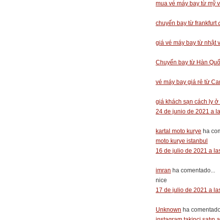
mua vé máy bay từ mỹ v
chuyến bay từ frankfurt 
giá vé máy bay từ nhật 
Chuyến bay từ Hàn Quố
vé máy bay giá rẻ từ C
giá khách sạn cách ly ở
24 de junio de 2021 a l
kartal moto kurye
ha com
moto kurye istanbul
16 de julio de 2021 a la
imran
ha comentado...
nice
17 de julio de 2021 a la
Unknown
ha comentado.
instagram takipçi satın a