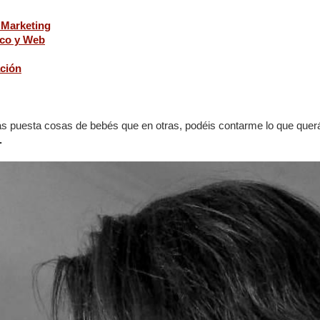
 Marketing
ico y Web
ación
 puesta cosas de bebés que en otras, podéis contarme lo que querái
.