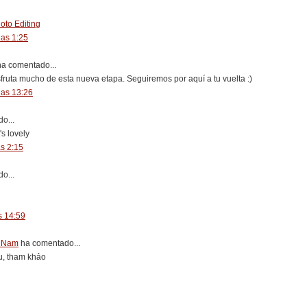
to Editing
las 1:25
a comentado...
ruta mucho de esta nueva etapa. Seguiremos por aquí a tu vuelta :)
las 13:26
o...
's lovely
as 2:15
o...
s 14:59
t Nam
ha comentado...
vu, tham khảo