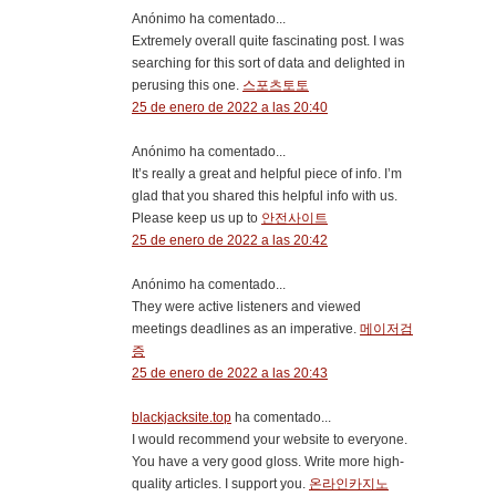
Anónimo ha comentado...
Extremely overall quite fascinating post. I was
searching for this sort of data and delighted in
perusing this one.
스포츠토토
25 de enero de 2022 a las 20:40
Anónimo ha comentado...
It’s really a great and helpful piece of info. I’m
glad that you shared this helpful info with us.
Please keep us up to
안전사이트
25 de enero de 2022 a las 20:42
Anónimo ha comentado...
They were active listeners and viewed
meetings deadlines as an imperative.
메이저검
증
25 de enero de 2022 a las 20:43
blackjacksite.top
ha comentado...
I would recommend your website to everyone.
You have a very good gloss. Write more high-
quality articles. I support you.
온라인카지노