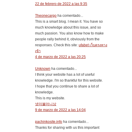
22 de febrero de 2022 a las 9:35
Theonecargo
ha comentado...
This is a smart blog. I mean it. You have so
much knowledge about this issue, and so
much passion. You also know how to make
people rally behind it, obviously from the
responses. Check this site:
ufabet เว็บตรงทาง
เข้า
4 de marzo de 2022 a las 20:25
Unknown
ha comentado...
I think your website has a lot of useful
knowledge. I'm so thankful for this website.
I hope that you continue to share a lot of
knowledge.
This is my website.
넷마블머니상
9 de marzo de 2022 a las 14:04
pachinkosite.info
ha comentado...
Thanks for sharing with us this important