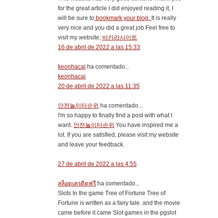
for the great article I did enjoyed reading it, I
will be sure to
bookmark your blog.
It is really
very nice and you did a great job Feel free to
visit my website;
바카라사이트
16 de abril de 2022 a las 15:33
keonhacai
ha comentado...
keonhacai
20 de abril de 2022 a las 11:35
안전놀이터순위
ha comentado...
I'm so happy to finally find a post with what I
want.
안전놀이터순위
You have inspired me a
lot. If you are satisfied, please visit my website
and leave your feedback.
27 de abril de 2022 a las 4:55
สล็อตเครดิตฟรี
ha comentado...
Slots In the game Tree of Fortune Tree of
Fortune is written as a fairy tale. and the movie
came before it came Slot games in the pgslot