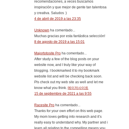
recomendaciones, a veces buscamos
inspiración y que mejor de gente tan talentosa
y creativa. Saludos :)
4 de abril de 2019 a las 23:35
Unknown
ha comentado...
Muchas gracias por esta fantástica selección!
8 de agosto de 2019 a las 15:01
Majortotosite Pro
ha comentado...
After study a few of the blog posts on your
website now, and I truly like your way of
blogging. I bookmarked it to my bookmark
website list and will be checking back soon.
Pls check out my web site as well and let me
know what you think.
메이저사이트
15 de septiembre de 2021 a las 9:55
Racesite Pro
ha comentado...
Thanks for your own effort on this web page.
My mom loves getting into research and it’s
really easy to understand why. My partner and i
learn all relating to the compelling means you