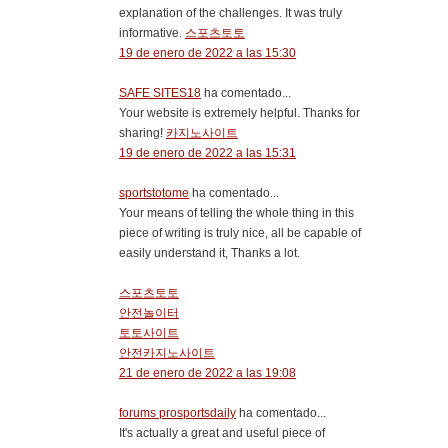
explanation of the challenges. It was truly
informative.
스포츠토토
19 de enero de 2022 a las 15:30
SAFE SITES18
ha comentado...
Your website is extremely helpful. Thanks for
sharing!
카지노사이트
19 de enero de 2022 a las 15:31
sportstotome
ha comentado...
Your means of telling the whole thing in this
piece of writing is truly nice, all be capable of
easily understand it, Thanks a lot.
스포츠토토
안전놀이터
토토사이트
안전카지노사이트
21 de enero de 2022 a las 19:08
forums prosportsdaily
ha comentado...
It's actually a great and useful piece of