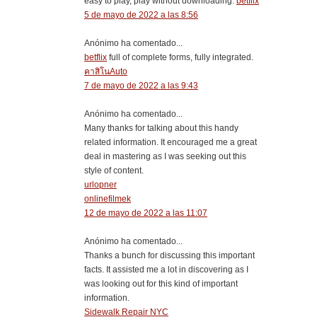
easy to play, play without downloading.
betflix
5 de mayo de 2022 a las 8:56
Anónimo ha comentado...
betflix
full of complete forms, fully integrated.
คาสิโนAuto
7 de mayo de 2022 a las 9:43
Anónimo ha comentado...
Many thanks for talking about this handy
related information. It encouraged me a great
deal in mastering as I was seeking out this
style of content.
urlopner
onlinefilmek
12 de mayo de 2022 a las 11:07
Anónimo ha comentado...
Thanks a bunch for discussing this important
facts. It assisted me a lot in discovering as I
was looking out for this kind of important
information.
Sidewalk Repair NYC