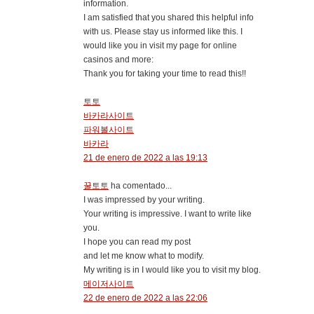
information.
I am satisfied that you shared this helpful info
with us. Please stay us informed like this. I
would like you in visit my page for online
casinos and more:
Thank you for taking your time to read this!!
토토
바카라사이트
파워볼사이트
바카라
21 de enero de 2022 a las 19:13
꿀토토
ha comentado...
I was impressed by your writing.
Your writing is impressive. I want to write like
you.
I hope you can read my post
and let me know what to modify.
My writing is in I would like you to visit my blog.
메이저사이트
22 de enero de 2022 a las 22:06