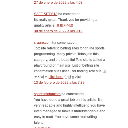
27 de enero de 2022 a las 4:03
SAFE SITES18
ha comentado...
It's really great. Thank you for providing a
quality article.
토토사이트
30 de enero de 2022 a las 9:19
cragro.com
ha comentado...
Totosite refers to betting sites for online sports
programming. Many private Totos join this
category, and the beautiful Toto site is called a
playground or main site. List of betting site
confirmation sites useful for finding Toto site. 토
토사이트
click here
안전놀이터
13 de febrero de 2022 a las 7:39
sportstototopcom
ha comentado...
You have done a great job on this article. It’s
very readable and highly intelligent. You have
even managed to make it understandable and
easy to read. You have some real writing
talent.