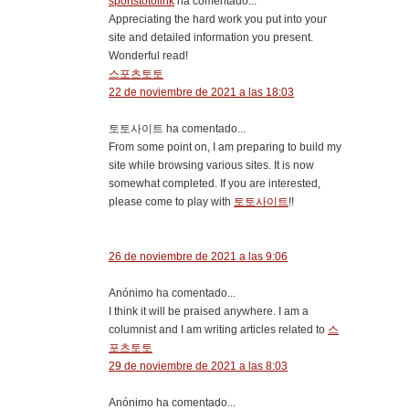
sportstotolink
ha comentado...
Appreciating the hard work you put into your
site and detailed information you present.
Wonderful read!
스포츠토토
22 de noviembre de 2021 a las 18:03
토토사이트 ha comentado...
From some point on, I am preparing to build my
site while browsing various sites. It is now
somewhat completed. If you are interested,
please come to play with
토토사이트
!!
26 de noviembre de 2021 a las 9:06
Anónimo ha comentado...
I think it will be praised anywhere. I am a
columnist and I am writing articles related to
스
포츠토토
29 de noviembre de 2021 a las 8:03
Anónimo ha comentado...