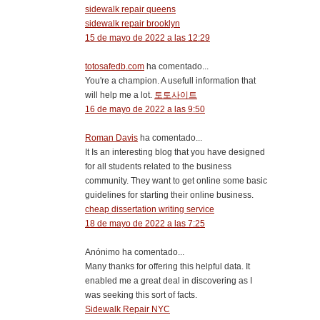
sidewalk repair queens
sidewalk repair brooklyn
15 de mayo de 2022 a las 12:29
totosafedb.com
ha comentado...
You're a champion. A usefull information that
will help me a lot.
토토사이트
16 de mayo de 2022 a las 9:50
Roman Davis
ha comentado...
It Is an interesting blog that you have designed
for all students related to the business
community. They want to get online some basic
guidelines for starting their online business.
cheap dissertation writing service
18 de mayo de 2022 a las 7:25
Anónimo ha comentado...
Many thanks for offering this helpful data. It
enabled me a great deal in discovering as I
was seeking this sort of facts.
Sidewalk Repair NYC