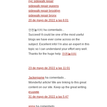
nyc sidewalk repair
sidewalk repair queens
sidewalk repair brooklyn
sidewalk repair bronx
20 de mayo de 2022 a las 6:01
안전놀이터 ha comentado...
Succeed! It could be one of the most useful
blogs we have ever come across on the
subject. Excellent info! I’m also an expert in this
topic so I can understand your effort very well.
Thanks for the huge help.
안전놀이터
23 de mayo de 2022 a las 11:01
Jackergame
ha comentado...
Wonderful article! We are linking to this great
content on our site. Keep up the great writing.
ดูบอลสด
31 de mayo de 2022 a las 5:47
anna
ha comentado...