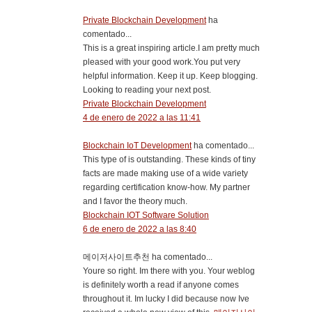
Private Blockchain Development
ha
comentado...
This is a great inspiring article.I am pretty much
pleased with your good work.You put very
helpful information. Keep it up. Keep blogging.
Looking to reading your next post.
Private Blockchain Development
4 de enero de 2022 a las 11:41
Blockchain IoT Development
ha comentado...
This type of is outstanding. These kinds of tiny
facts are made making use of a wide variety
regarding certification know-how. My partner
and I favor the theory much.
Blockchain IOT Software Solution
6 de enero de 2022 a las 8:40
메이저사이트추천 ha comentado...
Youre so right. Im there with you. Your weblog
is definitely worth a read if anyone comes
throughout it. Im lucky I did because now Ive