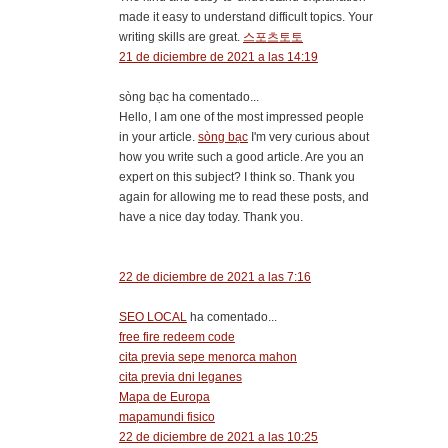
made it easy to understand difficult topics. Your
writing skills are great.
스포츠토토
21 de diciembre de 2021 a las 14:19
sòng bạc ha comentado...
Hello, I am one of the most impressed people
in your article.
sòng bạc
I'm very curious about
how you write such a good article. Are you an
expert on this subject? I think so. Thank you
again for allowing me to read these posts, and
have a nice day today. Thank you.
22 de diciembre de 2021 a las 7:16
SEO LOCAL
ha comentado...
free fire redeem code
cita previa sepe menorca mahon
cita previa dni leganes
Mapa de Europa
mapamundi fisico
22 de diciembre de 2021 a las 10:25