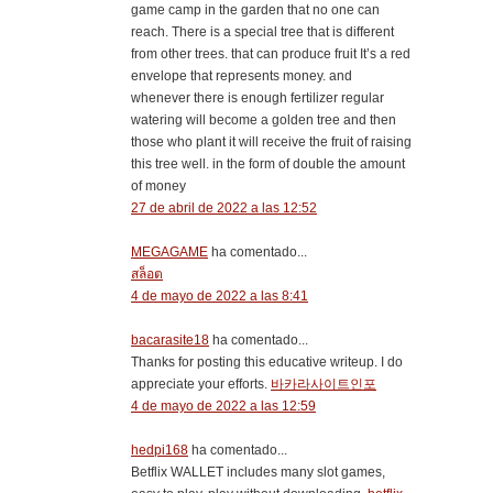
game camp in the garden that no one can
reach. There is a special tree that is different
from other trees. that can produce fruit It’s a red
envelope that represents money. and
whenever there is enough fertilizer regular
watering will become a golden tree and then
those who plant it will receive the fruit of raising
this tree well. in the form of double the amount
of money
27 de abril de 2022 a las 12:52
MEGAGAME
ha comentado...
สล็อต
4 de mayo de 2022 a las 8:41
bacarasite18
ha comentado...
Thanks for posting this educative writeup. I do
appreciate your efforts.
바카라사이트인포
4 de mayo de 2022 a las 12:59
hedpi168
ha comentado...
Betflix WALLET includes many slot games,