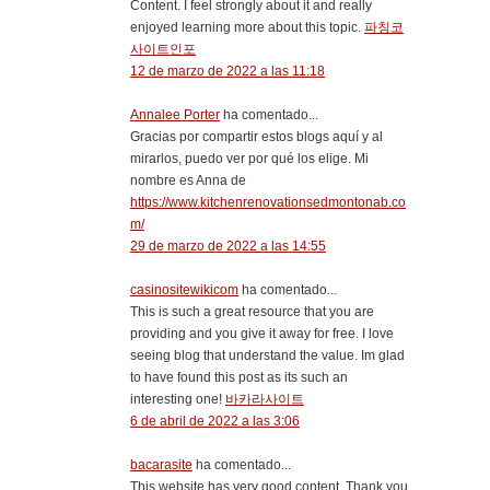
Content. I feel strongly about it and really
enjoyed learning more about this topic.
파칭코
사이트인포
12 de marzo de 2022 a las 11:18
Annalee Porter
ha comentado...
Gracias por compartir estos blogs aquí y al
mirarlos, puedo ver por qué los elige. Mi
nombre es Anna de
https://www.kitchenrenovationsedmontonab.co
m/
29 de marzo de 2022 a las 14:55
casinositewikicom
ha comentado...
This is such a great resource that you are
providing and you give it away for free. I love
seeing blog that understand the value. Im glad
to have found this post as its such an
interesting one!
바카라사이트
6 de abril de 2022 a las 3:06
bacarasite
ha comentado...
This website has very good content. Thank you