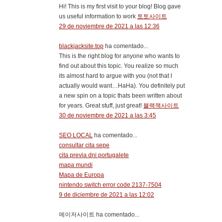
Hi! This is my first visit to your blog! Blog gave
us useful information to work
토토사이트
29 de noviembre de 2021 a las 12:36
blackjacksite.top
ha comentado...
This is the right blog for anyone who wants to
find out about this topic. You realize so much
its almost hard to argue with you (not that I
actually would want…HaHa). You definitely put
a new spin on a topic thats been written about
for years. Great stuff, just great!
블랙잭사이트
30 de noviembre de 2021 a las 3:45
SEO LOCAL
ha comentado...
consultar cita sepe
cita previa dni portugalete
mapa mundi
Mapa de Europa
nintendo switch error code 2137-7504
9 de diciembre de 2021 a las 12:02
메이저사이트 ha comentado...