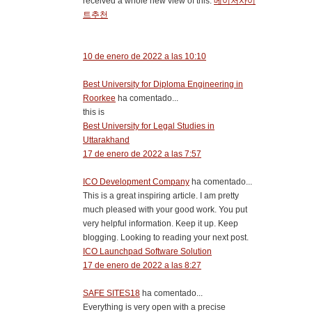
received a whole new view of this.
메이저사이
트추천
10 de enero de 2022 a las 10:10
Best University for Diploma Engineering in
Roorkee
ha comentado...
this is
Best University for Legal Studies in
Uttarakhand
17 de enero de 2022 a las 7:57
ICO Development Company
ha comentado...
This is a great inspiring article. I am pretty
much pleased with your good work. You put
very helpful information. Keep it up. Keep
blogging. Looking to reading your next post.
ICO Launchpad Software Solution
17 de enero de 2022 a las 8:27
SAFE SITES18
ha comentado...
Everything is very open with a precise