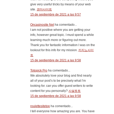
give very useful tricks by means of your web
site.
경마사이트
15 de septiembre de 2021 a las 9:57
Oncasinosite Net
ha comentado...
I am not positive where you are getting your
info, however great topic. I must spend a while
learning much more or figuring out more.
Thank you for fantastic information I was on the
lookout for this info for my mission.
카지노사이
트
15 de septiembre de 2021 a las 9:58
Totopick Pro
ha comentado...
We absolutely love your blog and find nearly
all of your post’s to be precisely what I’m
looking for. can you offer guest writers to write
content for you personally?
사설토토
15 de septiembre de 2021 a las 9:58
roulettesitetop
ha comentado...
I tell everyone how amazing you are. You have