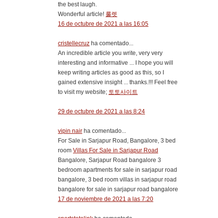
the best laugh.
Wonderful article!
룰렛
16 de octubre de 2021 a las 16:05
cristellecruz
ha comentado...
An incredible article you write, very very
interesting and informative ... I hope you will
keep writing articles as good as this, so I
gained extensive insight ... thanks.!!! Feel free
to visit my website;
토토사이트
29 de octubre de 2021 a las 8:24
vipin nair
ha comentado...
For Sale in Sarjapur Road, Bangalore, 3 bed
room
Villas For Sale in Sarjapur Road
Bangalore, Sarjapur Road bangalore 3
bedroom apartments for sale in sarjapur road
bangalore, 3 bed room villas in sarjapur road
bangalore for sale in sarjapur road bangalore
17 de noviembre de 2021 a las 7:20