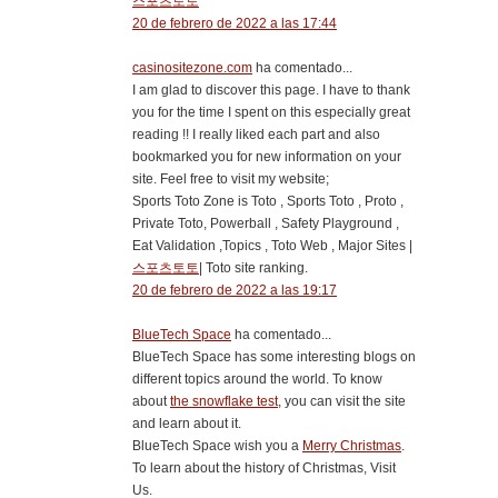
스포츠토토
20 de febrero de 2022 a las 17:44
casinositezone.com
ha comentado...
I am glad to discover this page. I have to thank
you for the time I spent on this especially great
reading !! I really liked each part and also
bookmarked you for new information on your
site. Feel free to visit my website;
Sports Toto Zone is Toto , Sports Toto , Proto ,
Private Toto, Powerball , Safety Playground ,
Eat Validation ,Topics , Toto Web , Major Sites |
스포츠토토
| Toto site ranking.
20 de febrero de 2022 a las 19:17
BlueTech Space
ha comentado...
BlueTech Space has some interesting blogs on
different topics around the world. To know
about
the snowflake test
, you can visit the site
and learn about it.
BlueTech Space wish you a
Merry Christmas
.
To learn about the history of Christmas, Visit
Us.