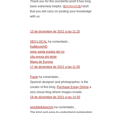
Thank you for this wonderful post! It has long
been extremely helpful.
메이저사이트
I wish
that you will carry on posting your knowledge
with us.
13 de diciembre de 2021 a las 11:25
SEO LOCAL
ha comentado...
KatMovieHD
sepe santa eulalia del rio
cita previa dni telde
Mapa de Europa
17 de diciembre de 2021 a las 11:30
Frank
ha comentado...
Spanish designer and photographer, is the
creator of this blog,
Purchase Essay Online
a
very visual blog where images invade.
18 de diciembre de 2021 a las 14:30
sportstototopcom
ha comentado...
The kind and easy-to-understand explanation