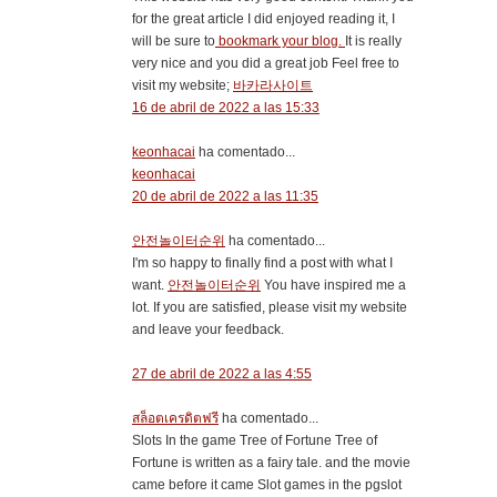
for the great article I did enjoyed reading it, I
will be sure to
bookmark your blog.
It is really
very nice and you did a great job Feel free to
visit my website;
바카라사이트
16 de abril de 2022 a las 15:33
keonhacai
ha comentado...
keonhacai
20 de abril de 2022 a las 11:35
안전놀이터순위
ha comentado...
I'm so happy to finally find a post with what I
want.
안전놀이터순위
You have inspired me a
lot. If you are satisfied, please visit my website
and leave your feedback.
27 de abril de 2022 a las 4:55
สล็อตเครดิตฟรี
ha comentado...
Slots In the game Tree of Fortune Tree of
Fortune is written as a fairy tale. and the movie
came before it came Slot games in the pgslot