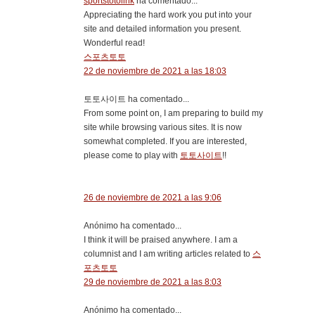
sportstotolink
ha comentado...
Appreciating the hard work you put into your
site and detailed information you present.
Wonderful read!
스포츠토토
22 de noviembre de 2021 a las 18:03
토토사이트 ha comentado...
From some point on, I am preparing to build my
site while browsing various sites. It is now
somewhat completed. If you are interested,
please come to play with
토토사이트
!!
26 de noviembre de 2021 a las 9:06
Anónimo ha comentado...
I think it will be praised anywhere. I am a
columnist and I am writing articles related to
스
포츠토토
29 de noviembre de 2021 a las 8:03
Anónimo ha comentado...