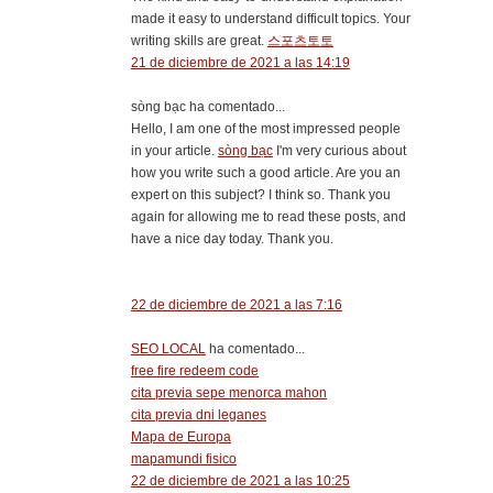
made it easy to understand difficult topics. Your
writing skills are great.
스포츠토토
21 de diciembre de 2021 a las 14:19
sòng bạc ha comentado...
Hello, I am one of the most impressed people
in your article.
sòng bạc
I'm very curious about
how you write such a good article. Are you an
expert on this subject? I think so. Thank you
again for allowing me to read these posts, and
have a nice day today. Thank you.
22 de diciembre de 2021 a las 7:16
SEO LOCAL
ha comentado...
free fire redeem code
cita previa sepe menorca mahon
cita previa dni leganes
Mapa de Europa
mapamundi fisico
22 de diciembre de 2021 a las 10:25