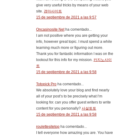
give very useful tricks by means of your web
site.
경마사이트
15 de septiembre de 2021 a las 9:57
Oncasinosite Net
ha comentado...
I am not positive where you are getting your
info, however great topic. I must spend a while
learning much more or figuring out more.
Thank you for fantastic information I was on the
lookout for this info for my mission.
카지노사이
트
15 de septiembre de 2021 a las 9:58
Totopick Pro
ha comentado...
We absolutely love your blog and find nearly
all of your post’s to be precisely what I’m
looking for. can you offer guest writers to write
content for you personally?
사설토토
15 de septiembre de 2021 a las 9:58
roulettesitetop
ha comentado...
I tell everyone how amazing you are. You have