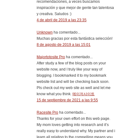
recomendaciones, a veces buscamos
inspiración y que mejor de gente tan talentosa
y creativa. Saludos :)
4 de abril de 2019 a las 23:35
Unknown
ha comentado...
Muchas gracias por esta fantástica selección!
8 de agosto de 2019 a las 15:01
Majortotosite Pro
ha comentado...
After study a few of the blog posts on your
website now, and I truly like your way of
blogging. I bookmarked it to my bookmark
website list and will be checking back soon.
Pls check out my web site as well and let me
know what you think.
메이저사이트
15 de septiembre de 2021 a las 9:55
Racesite Pro
ha comentado...
Thanks for your own effort on this web page.
My mom loves getting into research and it’s
really easy to understand why. My partner and i
learn all relating to the compelling means you