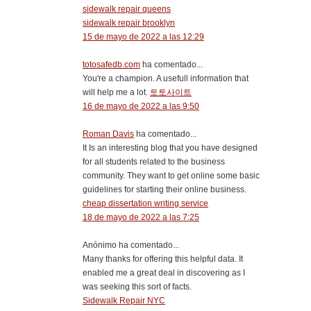
sidewalk repair queens
sidewalk repair brooklyn
15 de mayo de 2022 a las 12:29
totosafedb.com
ha comentado...
You're a champion. A usefull information that
will help me a lot.
토토사이트
16 de mayo de 2022 a las 9:50
Roman Davis
ha comentado...
It Is an interesting blog that you have designed
for all students related to the business
community. They want to get online some basic
guidelines for starting their online business.
cheap dissertation writing service
18 de mayo de 2022 a las 7:25
Anónimo ha comentado...
Many thanks for offering this helpful data. It
enabled me a great deal in discovering as I
was seeking this sort of facts.
Sidewalk Repair NYC