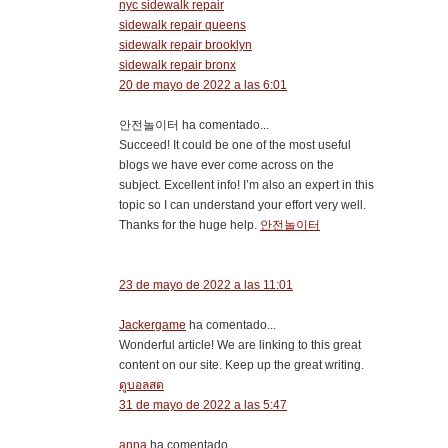
nyc sidewalk repair
sidewalk repair queens
sidewalk repair brooklyn
sidewalk repair bronx
20 de mayo de 2022 a las 6:01
안전놀이터 ha comentado...
Succeed! It could be one of the most useful
blogs we have ever come across on the
subject. Excellent info! I’m also an expert in this
topic so I can understand your effort very well.
Thanks for the huge help.
안전놀이터
23 de mayo de 2022 a las 11:01
Jackergame
ha comentado...
Wonderful article! We are linking to this great
content on our site. Keep up the great writing.
ดูบอลสด
31 de mayo de 2022 a las 5:47
anna
ha comentado...