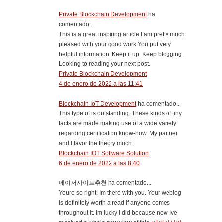
Private Blockchain Development
ha
comentado...
This is a great inspiring article.I am pretty much
pleased with your good work.You put very
helpful information. Keep it up. Keep blogging.
Looking to reading your next post.
Private Blockchain Development
4 de enero de 2022 a las 11:41
Blockchain IoT Development
ha comentado...
This type of is outstanding. These kinds of tiny
facts are made making use of a wide variety
regarding certification know-how. My partner
and I favor the theory much.
Blockchain IOT Software Solution
6 de enero de 2022 a las 8:40
메이저사이트추천 ha comentado...
Youre so right. Im there with you. Your weblog
is definitely worth a read if anyone comes
throughout it. Im lucky I did because now Ive