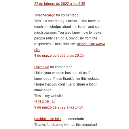
22 de febrero de 2022 a las 9:35
Theonecargo
ha comentado...
This is a smart blog. I mean it. You have so
much knowledge about this issue, and so
much passion. You also know how to make
people rally behind it, obviously from the
responses. Check this site:
ufabet เว็บตรงทาง
เข้า
4 de marzo de 2022 a las 20:25
Unknown
ha comentado...
I think your website has a lot of useful
knowledge. I'm so thankful for this website.
I hope that you continue to share a lot of
knowledge.
This is my website.
넷마블머니상
9 de marzo de 2022 a las 14:04
pachinkosite.info
ha comentado...
Thanks for sharing with us this important