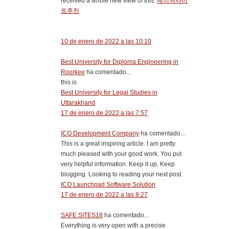
received a whole new view of this.
메이저사이
트추천
10 de enero de 2022 a las 10:10
Best University for Diploma Engineering in
Roorkee
ha comentado...
this is
Best University for Legal Studies in
Uttarakhand
17 de enero de 2022 a las 7:57
ICO Development Company
ha comentado...
This is a great inspiring article. I am pretty
much pleased with your good work. You put
very helpful information. Keep it up. Keep
blogging. Looking to reading your next post.
ICO Launchpad Software Solution
17 de enero de 2022 a las 8:27
SAFE SITES18
ha comentado...
Everything is very open with a precise