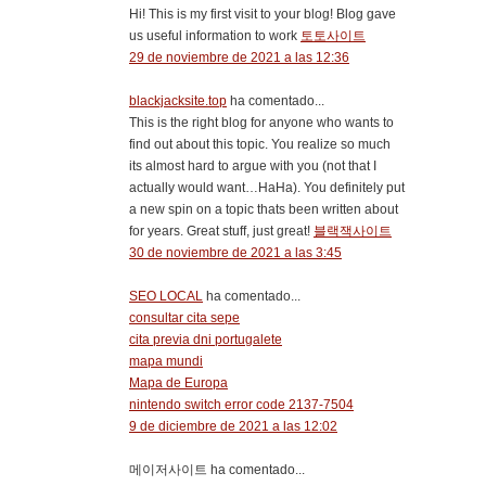
Hi! This is my first visit to your blog! Blog gave
us useful information to work
토토사이트
29 de noviembre de 2021 a las 12:36
blackjacksite.top
ha comentado...
This is the right blog for anyone who wants to
find out about this topic. You realize so much
its almost hard to argue with you (not that I
actually would want…HaHa). You definitely put
a new spin on a topic thats been written about
for years. Great stuff, just great!
블랙잭사이트
30 de noviembre de 2021 a las 3:45
SEO LOCAL
ha comentado...
consultar cita sepe
cita previa dni portugalete
mapa mundi
Mapa de Europa
nintendo switch error code 2137-7504
9 de diciembre de 2021 a las 12:02
메이저사이트 ha comentado...