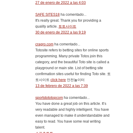
27 de enero de 2022 a las 4:03
SAFE SITES18
ha comentado...
It's really great. Thank you for providing a
quality article.
토토사이트
30 de enero de 2022 a las 9:19
cragro.com
ha comentado...
Totosite refers to betting sites for online sports
programming. Many private Totos join this
category, and the beautiful Toto site is called a
playground or main site. List of betting site
confirmation sites useful for finding Toto site. 토
토사이트
click here
안전놀이터
13 de febrero de 2022 a las 7:39
sportstototopcom
ha comentado...
You have done a great job on this article. It’s
very readable and highly intelligent. You have
even managed to make it understandable and
easy to read. You have some real writing
talent.