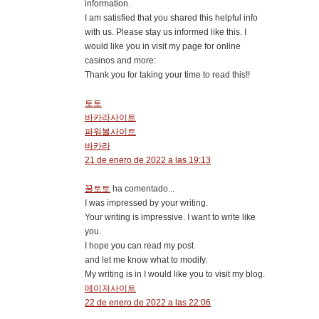
information.
I am satisfied that you shared this helpful info
with us. Please stay us informed like this. I
would like you in visit my page for online
casinos and more:
Thank you for taking your time to read this!!
토토
바카라사이트
파워볼사이트
바카라
21 de enero de 2022 a las 19:13
꿀토토
ha comentado...
I was impressed by your writing.
Your writing is impressive. I want to write like
you.
I hope you can read my post
and let me know what to modify.
My writing is in I would like you to visit my blog.
메이저사이트
22 de enero de 2022 a las 22:06