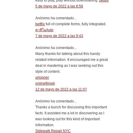
easy to play, play without downloading.
betflix
5 de mayo de 2022 a las 8:56
Anónimo ha comentado...
betflix
full of complete forms, fully integrated.
คาสิโนAuto
7 de mayo de 2022 a las 9:43
Anónimo ha comentado...
Many thanks for talking about this handy
related information. It encouraged me a great
deal in mastering as I was seeking out this
style of content.
urlopner
onlinefilmek
12 de mayo de 2022 a las 11:07
Anónimo ha comentado...
Thanks a bunch for discussing this important
facts. It assisted me a lot in discovering as I
was looking out for this kind of important
information.
Sidewalk Repair NYC