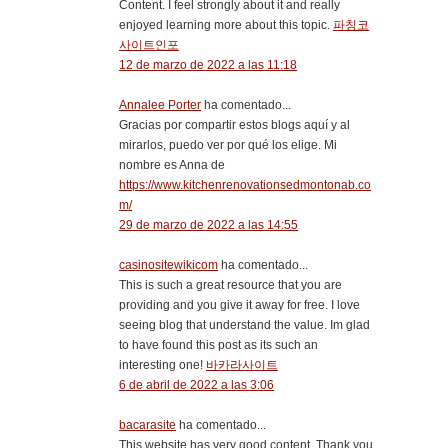
Content. I feel strongly about it and really
enjoyed learning more about this topic.
파칭코
사이트인포
12 de marzo de 2022 a las 11:18
Annalee Porter
ha comentado...
Gracias por compartir estos blogs aquí y al
mirarlos, puedo ver por qué los elige. Mi
nombre es Anna de
https://www.kitchenrenovationsedmontonab.co
m/
29 de marzo de 2022 a las 14:55
casinositewikicom
ha comentado...
This is such a great resource that you are
providing and you give it away for free. I love
seeing blog that understand the value. Im glad
to have found this post as its such an
interesting one!
바카라사이트
6 de abril de 2022 a las 3:06
bacarasite
ha comentado...
This website has very good content. Thank you