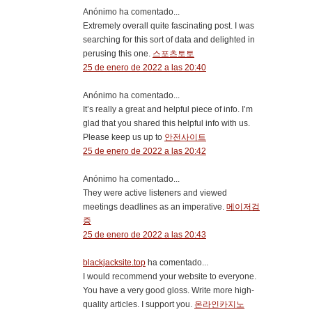
Anónimo ha comentado...
Extremely overall quite fascinating post. I was
searching for this sort of data and delighted in
perusing this one.
스포츠토토
25 de enero de 2022 a las 20:40
Anónimo ha comentado...
It’s really a great and helpful piece of info. I’m
glad that you shared this helpful info with us.
Please keep us up to
안전사이트
25 de enero de 2022 a las 20:42
Anónimo ha comentado...
They were active listeners and viewed
meetings deadlines as an imperative.
메이저검
증
25 de enero de 2022 a las 20:43
blackjacksite.top
ha comentado...
I would recommend your website to everyone.
You have a very good gloss. Write more high-
quality articles. I support you.
온라인카지노