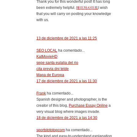
Thank you for this wonderful post! It has long
been extremely helpful.
메이저사이트
I wish
that you will carry on posting your knowledge
with us.
13 de diciembre de 2021 a las 11:25
SEO LOCAL
ha comentado...
KatMovieHD
sepe santa eulalia del rio
cita previa dni telde
Mapa de Europa
17 de diciembre de 2021 a las 11:30
Frank
ha comentado...
Spanish designer and photographer, is the
creator of this blog,
Purchase Essay Online
a
very visual blog where images invade.
18 de diciembre de 2021 a las 14:30
sportstototopcom
ha comentado...
The kind and easy-to-understand explanation