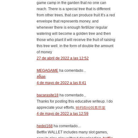
game camp in the garden that no one can
reach. There is a special tree that is different
from other trees. that can produce fruit It’s a red
envelope that represents money. and
whenever there is enough fertilizer regular
watering will become a golden tree and then
those who plant it will receive the fruit of raising
this tree well. in the form of double the amount
of money
27 de abril de 2022 a las 12:52
MEGAGAME
ha comentado...
สล็อต
4 de mayo de 2022 a las 8:41
bacarasite18
ha comentado...
Thanks for posting this educative writeup. I do
appreciate your efforts.
바카라사이트인포
4 de mayo de 2022 a las 12:59
hedpi168
ha comentado...
Betflix WALLET includes many slot games,