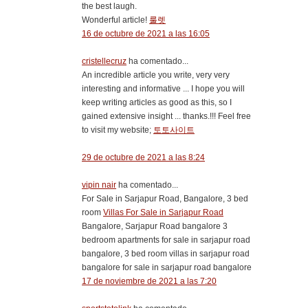
the best laugh.
Wonderful article!
룰렛
16 de octubre de 2021 a las 16:05
cristellecruz
ha comentado...
An incredible article you write, very very
interesting and informative ... I hope you will
keep writing articles as good as this, so I
gained extensive insight ... thanks.!!! Feel free
to visit my website;
토토사이트
29 de octubre de 2021 a las 8:24
vipin nair
ha comentado...
For Sale in Sarjapur Road, Bangalore, 3 bed
room
Villas For Sale in Sarjapur Road
Bangalore, Sarjapur Road bangalore 3
bedroom apartments for sale in sarjapur road
bangalore, 3 bed room villas in sarjapur road
bangalore for sale in sarjapur road bangalore
17 de noviembre de 2021 a las 7:20