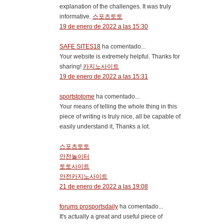
explanation of the challenges. It was truly
informative.
스포츠토토
19 de enero de 2022 a las 15:30
SAFE SITES18
ha comentado...
Your website is extremely helpful. Thanks for
sharing!
카지노사이트
19 de enero de 2022 a las 15:31
sportstotome
ha comentado...
Your means of telling the whole thing in this
piece of writing is truly nice, all be capable of
easily understand it, Thanks a lot.
스포츠토토
안전놀이터
토토사이트
안전카지노사이트
21 de enero de 2022 a las 19:08
forums prosportsdaily
ha comentado...
It's actually a great and useful piece of