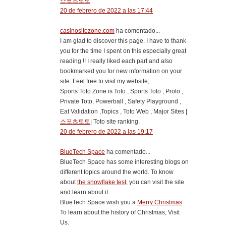
스포츠토토
20 de febrero de 2022 a las 17:44
casinositezone.com
ha comentado...
I am glad to discover this page. I have to thank
you for the time I spent on this especially great
reading !! I really liked each part and also
bookmarked you for new information on your
site. Feel free to visit my website;
Sports Toto Zone is Toto , Sports Toto , Proto ,
Private Toto, Powerball , Safety Playground ,
Eat Validation ,Topics , Toto Web , Major Sites |
스포츠토토
| Toto site ranking.
20 de febrero de 2022 a las 19:17
BlueTech Space
ha comentado...
BlueTech Space has some interesting blogs on
different topics around the world. To know
about
the snowflake test
, you can visit the site
and learn about it.
BlueTech Space wish you a
Merry Christmas
.
To learn about the history of Christmas, Visit
Us.