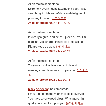
Anónimo ha comentado...
Extremely overall quite fascinating post. I was
searching for this sort of data and delighted in
perusing this one.
스포츠토토
25 de enero de 2022 a las 20:40
Anónimo ha comentado...
It’s really a great and helpful piece of info. I’m
glad that you shared this helpful info with us.
Please keep us up to
안전사이트
25 de enero de 2022 a las 20:42
Anónimo ha comentado...
They were active listeners and viewed
meetings deadlines as an imperative.
메이저검
증
25 de enero de 2022 a las 20:43
blackjacksite.top
ha comentado...
I would recommend your website to everyone.
You have a very good gloss. Write more high-
quality articles. I support you.
온라인카지노