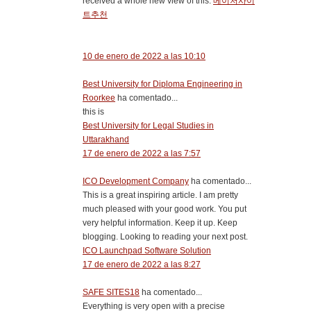
received a whole new view of this.
메이저사이
트추천
10 de enero de 2022 a las 10:10
Best University for Diploma Engineering in
Roorkee
ha comentado...
this is
Best University for Legal Studies in
Uttarakhand
17 de enero de 2022 a las 7:57
ICO Development Company
ha comentado...
This is a great inspiring article. I am pretty
much pleased with your good work. You put
very helpful information. Keep it up. Keep
blogging. Looking to reading your next post.
ICO Launchpad Software Solution
17 de enero de 2022 a las 8:27
SAFE SITES18
ha comentado...
Everything is very open with a precise