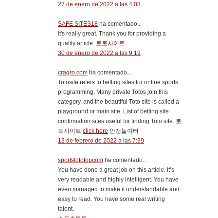
27 de enero de 2022 a las 4:03
SAFE SITES18
ha comentado...
It's really great. Thank you for providing a
quality article.
토토사이트
30 de enero de 2022 a las 9:19
cragro.com
ha comentado...
Totosite refers to betting sites for online sports
programming. Many private Totos join this
category, and the beautiful Toto site is called a
playground or main site. List of betting site
confirmation sites useful for finding Toto site. 토
토사이트
click here
안전놀이터
13 de febrero de 2022 a las 7:39
sportstototopcom
ha comentado...
You have done a great job on this article. It’s
very readable and highly intelligent. You have
even managed to make it understandable and
easy to read. You have some real writing
talent.