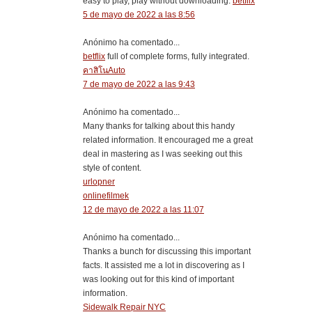
easy to play, play without downloading.
betflix
5 de mayo de 2022 a las 8:56
Anónimo ha comentado...
betflix
full of complete forms, fully integrated.
คาสิโนAuto
7 de mayo de 2022 a las 9:43
Anónimo ha comentado...
Many thanks for talking about this handy
related information. It encouraged me a great
deal in mastering as I was seeking out this
style of content.
urlopner
onlinefilmek
12 de mayo de 2022 a las 11:07
Anónimo ha comentado...
Thanks a bunch for discussing this important
facts. It assisted me a lot in discovering as I
was looking out for this kind of important
information.
Sidewalk Repair NYC