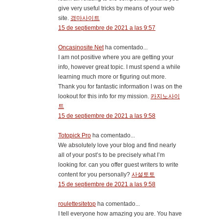
give very useful tricks by means of your web
site.
경마사이트
15 de septiembre de 2021 a las 9:57
Oncasinosite Net
ha comentado...
I am not positive where you are getting your
info, however great topic. I must spend a while
learning much more or figuring out more.
Thank you for fantastic information I was on the
lookout for this info for my mission.
카지노사이
트
15 de septiembre de 2021 a las 9:58
Totopick Pro
ha comentado...
We absolutely love your blog and find nearly
all of your post’s to be precisely what I’m
looking for. can you offer guest writers to write
content for you personally?
사설토토
15 de septiembre de 2021 a las 9:58
roulettesitetop
ha comentado...
I tell everyone how amazing you are. You have