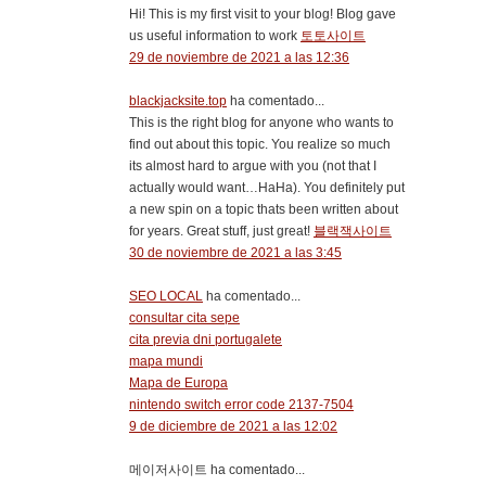
Hi! This is my first visit to your blog! Blog gave
us useful information to work
토토사이트
29 de noviembre de 2021 a las 12:36
blackjacksite.top
ha comentado...
This is the right blog for anyone who wants to
find out about this topic. You realize so much
its almost hard to argue with you (not that I
actually would want…HaHa). You definitely put
a new spin on a topic thats been written about
for years. Great stuff, just great!
블랙잭사이트
30 de noviembre de 2021 a las 3:45
SEO LOCAL
ha comentado...
consultar cita sepe
cita previa dni portugalete
mapa mundi
Mapa de Europa
nintendo switch error code 2137-7504
9 de diciembre de 2021 a las 12:02
메이저사이트 ha comentado...