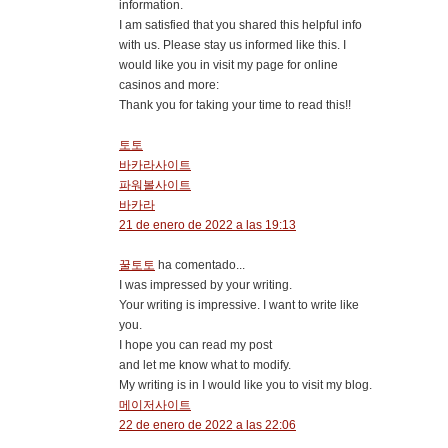
information.
I am satisfied that you shared this helpful info
with us. Please stay us informed like this. I
would like you in visit my page for online
casinos and more:
Thank you for taking your time to read this!!
토토
바카라사이트
파워볼사이트
바카라
21 de enero de 2022 a las 19:13
꿀토토
ha comentado...
I was impressed by your writing.
Your writing is impressive. I want to write like
you.
I hope you can read my post
and let me know what to modify.
My writing is in I would like you to visit my blog.
메이저사이트
22 de enero de 2022 a las 22:06