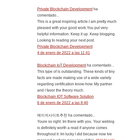
Private Blockchain Development
ha
comentado...
This is a great inspiring article.I am pretty much
pleased with your good work.You put very
helpful information. Keep it up. Keep blogging.
Looking to reading your next post.
Private Blockchain Development
4 de enero de 2022 a las 11:41
Blockchain IoT Development
ha comentado...
This type of is outstanding. These kinds of tiny
facts are made making use of a wide variety
regarding certification know-how. My partner
and I favor the theory much.
Blockchain IOT Software Solution
6 de enero de 2022 a las 8:40
메이저사이트추천 ha comentado...
Youre so right. Im there with you. Your weblog
is definitely worth a read if anyone comes
throughout it. Im lucky I did because now Ive