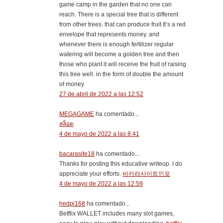
game camp in the garden that no one can
reach. There is a special tree that is different
from other trees. that can produce fruit It’s a red
envelope that represents money. and
whenever there is enough fertilizer regular
watering will become a golden tree and then
those who plant it will receive the fruit of raising
this tree well. in the form of double the amount
of money
27 de abril de 2022 a las 12:52
MEGAGAME
ha comentado...
สล็อต
4 de mayo de 2022 a las 8:41
bacarasite18
ha comentado...
Thanks for posting this educative writeup. I do
appreciate your efforts.
바카라사이트인포
4 de mayo de 2022 a las 12:59
hedpi168
ha comentado...
Betflix WALLET includes many slot games,