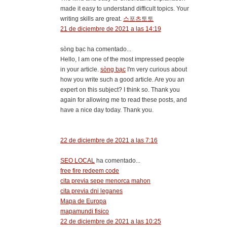
made it easy to understand difficult topics. Your
writing skills are great.
스포츠토토
21 de diciembre de 2021 a las 14:19
sòng bạc ha comentado...
Hello, I am one of the most impressed people
in your article.
sòng bạc
I'm very curious about
how you write such a good article. Are you an
expert on this subject? I think so. Thank you
again for allowing me to read these posts, and
have a nice day today. Thank you.
22 de diciembre de 2021 a las 7:16
SEO LOCAL
ha comentado...
free fire redeem code
cita previa sepe menorca mahon
cita previa dni leganes
Mapa de Europa
mapamundi fisico
22 de diciembre de 2021 a las 10:25