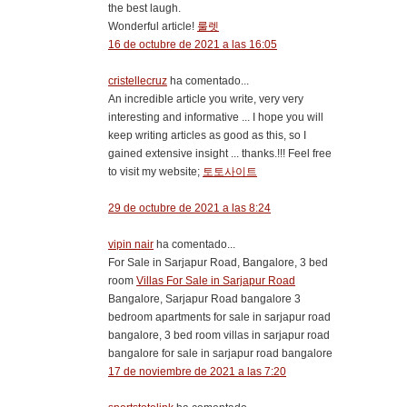
the best laugh.
Wonderful article!
룰렛
16 de octubre de 2021 a las 16:05
cristellecruz
ha comentado...
An incredible article you write, very very
interesting and informative ... I hope you will
keep writing articles as good as this, so I
gained extensive insight ... thanks.!!! Feel free
to visit my website;
토토사이트
29 de octubre de 2021 a las 8:24
vipin nair
ha comentado...
For Sale in Sarjapur Road, Bangalore, 3 bed
room
Villas For Sale in Sarjapur Road
Bangalore, Sarjapur Road bangalore 3
bedroom apartments for sale in sarjapur road
bangalore, 3 bed room villas in sarjapur road
bangalore for sale in sarjapur road bangalore
17 de noviembre de 2021 a las 7:20