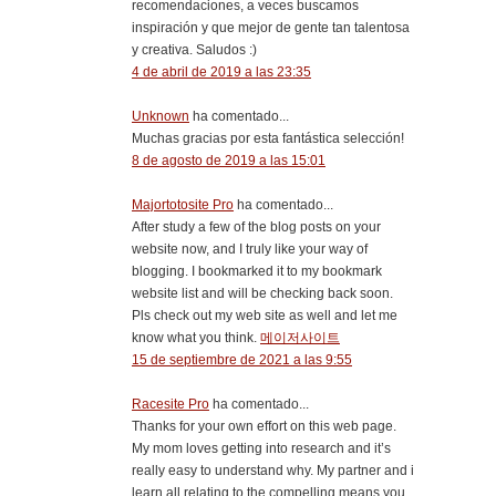
recomendaciones, a veces buscamos
inspiración y que mejor de gente tan talentosa
y creativa. Saludos :)
4 de abril de 2019 a las 23:35
Unknown
ha comentado...
Muchas gracias por esta fantástica selección!
8 de agosto de 2019 a las 15:01
Majortotosite Pro
ha comentado...
After study a few of the blog posts on your
website now, and I truly like your way of
blogging. I bookmarked it to my bookmark
website list and will be checking back soon.
Pls check out my web site as well and let me
know what you think.
메이저사이트
15 de septiembre de 2021 a las 9:55
Racesite Pro
ha comentado...
Thanks for your own effort on this web page.
My mom loves getting into research and it’s
really easy to understand why. My partner and i
learn all relating to the compelling means you