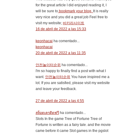
for the great article I did enjoyed reading it, I
will be sure to
bookmark your blog.
It is really
very nice and you did a great job Feel free to
visit my website;
바카라사이트
16 de abril de 2022 a las 15:33
keonhacai
ha comentado...
keonhacai
20 de abril de 2022 a las 11:35
안전놀이터순위
ha comentado...
I'm so happy to finally find a post with what I
want.
안전놀이터순위
You have inspired me a
lot. If you are satisfied, please visit my website
and leave your feedback.
27 de abril de 2022 a las 4:55
สล็อตเครดิตฟรี
ha comentado...
Slots In the game Tree of Fortune Tree of
Fortune is written as a fairy tale. and the movie
came before it came Slot games in the pgslot