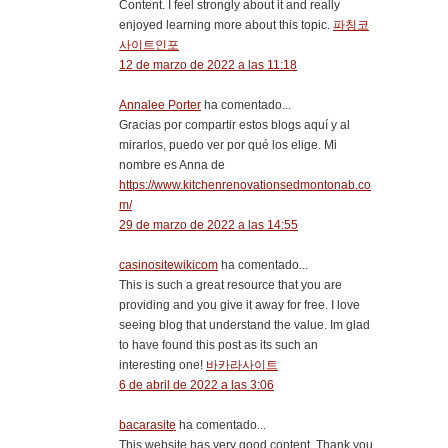
Content. I feel strongly about it and really
enjoyed learning more about this topic.
파칭코
사이트인포
12 de marzo de 2022 a las 11:18
Annalee Porter
ha comentado...
Gracias por compartir estos blogs aquí y al
mirarlos, puedo ver por qué los elige. Mi
nombre es Anna de
https://www.kitchenrenovationsedmontonab.co
m/
29 de marzo de 2022 a las 14:55
casinositewikicom
ha comentado...
This is such a great resource that you are
providing and you give it away for free. I love
seeing blog that understand the value. Im glad
to have found this post as its such an
interesting one!
바카라사이트
6 de abril de 2022 a las 3:06
bacarasite
ha comentado...
This website has very good content. Thank you