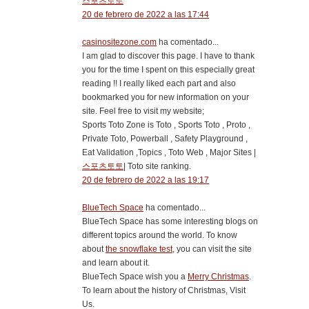
스포츠토토
20 de febrero de 2022 a las 17:44
casinositezone.com
ha comentado...
I am glad to discover this page. I have to thank
you for the time I spent on this especially great
reading !! I really liked each part and also
bookmarked you for new information on your
site. Feel free to visit my website;
Sports Toto Zone is Toto , Sports Toto , Proto ,
Private Toto, Powerball , Safety Playground ,
Eat Validation ,Topics , Toto Web , Major Sites |
스포츠토토
| Toto site ranking.
20 de febrero de 2022 a las 19:17
BlueTech Space
ha comentado...
BlueTech Space has some interesting blogs on
different topics around the world. To know
about
the snowflake test
, you can visit the site
and learn about it.
BlueTech Space wish you a
Merry Christmas
.
To learn about the history of Christmas, Visit
Us.