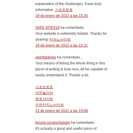
explanation of the challenges. It was truly
informative.
스포츠토토
19 de enero de 2022 a las 15:30
SAFE SITES18
ha comentado...
Your website is extremely helpful. Thanks for
sharing!
카지노사이트
19 de enero de 2022 a las 15:31
sportstotome
ha comentado...
Your means of telling the whole thing in this
piece of writing is truly nice, all be capable of
easily understand it, Thanks a lot.
스포츠토토
안전놀이터
토토사이트
안전카지노사이트
21 de enero de 2022 a las 19:08
forums prosportsdaily
ha comentado...
It's actually a great and useful piece of