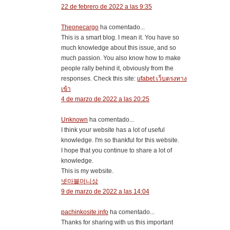
22 de febrero de 2022 a las 9:35
Theonecargo
ha comentado...
This is a smart blog. I mean it. You have so
much knowledge about this issue, and so
much passion. You also know how to make
people rally behind it, obviously from the
responses. Check this site:
ufabet เว็บตรงทาง
เข้า
4 de marzo de 2022 a las 20:25
Unknown
ha comentado...
I think your website has a lot of useful
knowledge. I'm so thankful for this website.
I hope that you continue to share a lot of
knowledge.
This is my website.
넷마블머니상
9 de marzo de 2022 a las 14:04
pachinkosite.info
ha comentado...
Thanks for sharing with us this important