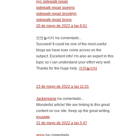
nyc sidewalk repair
sidewalk repair queens
sidewalk repair brooklyn
sidewalk repair bronx
20 de mayo de 2022 a las 6:01
안전놀이터 ha comentado...
Succeed! It could be one of the most useful
blogs we have ever come across on the
subject. Excellent info! I’m also an expert in this
topic so I can understand your effort very well.
Thanks for the huge help.
안전놀이터
23 de mayo de 2022 a las 11:01
Jackergame
ha comentado...
Wonderful article! We are linking to this great
content on our site. Keep up the great writing.
ดูบอลสด
31 de mayo de 2022 a las 5:47
anna
ha comentado...