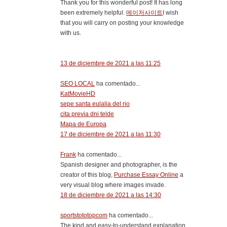
Thank you for this wonderful post! It has long
been extremely helpful.
메이저사이트
I wish
that you will carry on posting your knowledge
with us.
13 de diciembre de 2021 a las 11:25
SEO LOCAL
ha comentado...
KatMovieHD
sepe santa eulalia del rio
cita previa dni telde
Mapa de Europa
17 de diciembre de 2021 a las 11:30
Frank
ha comentado...
Spanish designer and photographer, is the
creator of this blog,
Purchase Essay Online
a
very visual blog where images invade.
18 de diciembre de 2021 a las 14:30
sportstototopcom
ha comentado...
The kind and easy-to-understand explanation