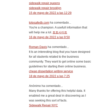
sidewalk repair queens
sidewalk repair brooklyn
15 de mayo de 2022 a las 12:29
totosafedb.com
ha comentado...
You're a champion. A usefull information that
will help me a lot.
토토사이트
16 de mayo de 2022 a las 9:50
Roman Davis
ha comentado...
It Is an interesting blog that you have designed
for all students related to the business
community. They want to get online some basic
guidelines for starting their online business.
cheap dissertation writing service
18 de mayo de 2022 a las 7:25
Anónimo ha comentado...
Many thanks for offering this helpful data. It
enabled me a great deal in discovering as I
was seeking this sort of facts.
Sidewalk Repair NYC