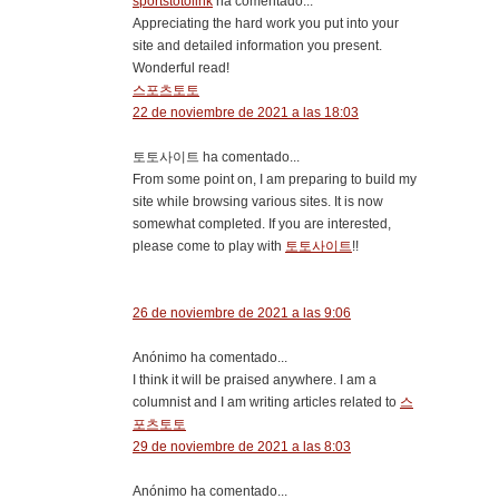
sportstotolink
ha comentado...
Appreciating the hard work you put into your
site and detailed information you present.
Wonderful read!
스포츠토토
22 de noviembre de 2021 a las 18:03
토토사이트 ha comentado...
From some point on, I am preparing to build my
site while browsing various sites. It is now
somewhat completed. If you are interested,
please come to play with
토토사이트
!!
26 de noviembre de 2021 a las 9:06
Anónimo ha comentado...
I think it will be praised anywhere. I am a
columnist and I am writing articles related to
스
포츠토토
29 de noviembre de 2021 a las 8:03
Anónimo ha comentado...