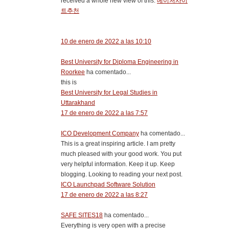
received a whole new view of this.
메이저사이
트추천
10 de enero de 2022 a las 10:10
Best University for Diploma Engineering in
Roorkee
ha comentado...
this is
Best University for Legal Studies in
Uttarakhand
17 de enero de 2022 a las 7:57
ICO Development Company
ha comentado...
This is a great inspiring article. I am pretty
much pleased with your good work. You put
very helpful information. Keep it up. Keep
blogging. Looking to reading your next post.
ICO Launchpad Software Solution
17 de enero de 2022 a las 8:27
SAFE SITES18
ha comentado...
Everything is very open with a precise