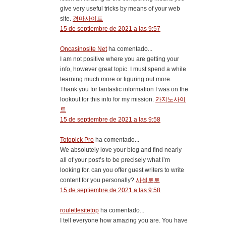
give very useful tricks by means of your web
site.
경마사이트
15 de septiembre de 2021 a las 9:57
Oncasinosite Net
ha comentado...
I am not positive where you are getting your
info, however great topic. I must spend a while
learning much more or figuring out more.
Thank you for fantastic information I was on the
lookout for this info for my mission.
카지노사이
트
15 de septiembre de 2021 a las 9:58
Totopick Pro
ha comentado...
We absolutely love your blog and find nearly
all of your post’s to be precisely what I’m
looking for. can you offer guest writers to write
content for you personally?
사설토토
15 de septiembre de 2021 a las 9:58
roulettesitetop
ha comentado...
I tell everyone how amazing you are. You have