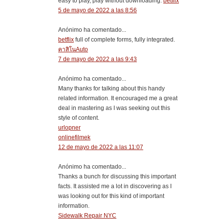
easy to play, play without downloading.
betflix
5 de mayo de 2022 a las 8:56
Anónimo ha comentado...
betflix
full of complete forms, fully integrated.
คาสิโนAuto
7 de mayo de 2022 a las 9:43
Anónimo ha comentado...
Many thanks for talking about this handy
related information. It encouraged me a great
deal in mastering as I was seeking out this
style of content.
urlopner
onlinefilmek
12 de mayo de 2022 a las 11:07
Anónimo ha comentado...
Thanks a bunch for discussing this important
facts. It assisted me a lot in discovering as I
was looking out for this kind of important
information.
Sidewalk Repair NYC