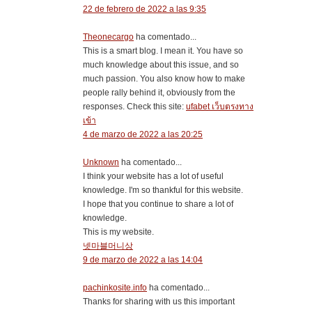
22 de febrero de 2022 a las 9:35
Theonecargo
ha comentado...
This is a smart blog. I mean it. You have so
much knowledge about this issue, and so
much passion. You also know how to make
people rally behind it, obviously from the
responses. Check this site:
ufabet เว็บตรงทาง
เข้า
4 de marzo de 2022 a las 20:25
Unknown
ha comentado...
I think your website has a lot of useful
knowledge. I'm so thankful for this website.
I hope that you continue to share a lot of
knowledge.
This is my website.
넷마블머니상
9 de marzo de 2022 a las 14:04
pachinkosite.info
ha comentado...
Thanks for sharing with us this important