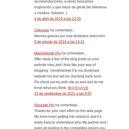
recomendaciones, a veces buscamos
inspiración y que mejor de gente tan talentosa
y creativa. Saludos :)
4 de abril de 2019 a las 23:35
Unknown
ha comentado...
Muchas gracias por esta fantástica selección!
8 de agosto de 2019 a las 15:01
Majortotosite Pro
ha comentado...
After study a few of the blog posts on your
website now, and I truly like your way of
blogging. I bookmarked it to my bookmark
website list and will be checking back soon.
Pls check out my web site as well and let me
know what you think.
메이저사이트
15 de septiembre de 2021 a las 9:55
Racesite Pro
ha comentado...
Thanks for your own effort on this web page.
My mom loves getting into research and it’s
really easy to understand why. My partner and i
learn all relating to the compelling means you