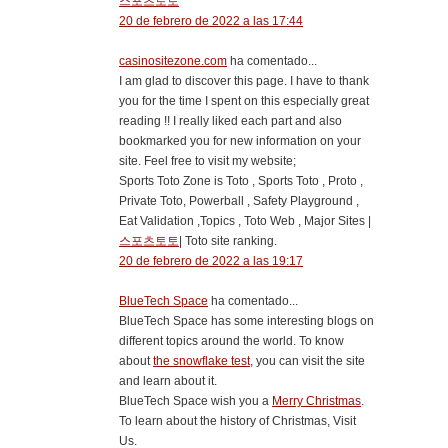
스포츠토토
20 de febrero de 2022 a las 17:44
casinositezone.com
ha comentado...
I am glad to discover this page. I have to thank
you for the time I spent on this especially great
reading !! I really liked each part and also
bookmarked you for new information on your
site. Feel free to visit my website;
Sports Toto Zone is Toto , Sports Toto , Proto ,
Private Toto, Powerball , Safety Playground ,
Eat Validation ,Topics , Toto Web , Major Sites |
스포츠토토
| Toto site ranking.
20 de febrero de 2022 a las 19:17
BlueTech Space
ha comentado...
BlueTech Space has some interesting blogs on
different topics around the world. To know
about
the snowflake test
, you can visit the site
and learn about it.
BlueTech Space wish you a
Merry Christmas
.
To learn about the history of Christmas, Visit
Us.