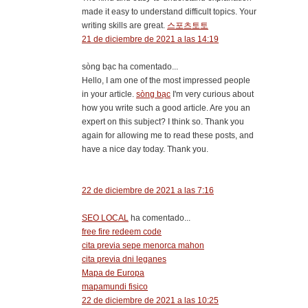
made it easy to understand difficult topics. Your
writing skills are great.
스포츠토토
21 de diciembre de 2021 a las 14:19
sòng bạc ha comentado...
Hello, I am one of the most impressed people
in your article.
sòng bạc
I'm very curious about
how you write such a good article. Are you an
expert on this subject? I think so. Thank you
again for allowing me to read these posts, and
have a nice day today. Thank you.
22 de diciembre de 2021 a las 7:16
SEO LOCAL
ha comentado...
free fire redeem code
cita previa sepe menorca mahon
cita previa dni leganes
Mapa de Europa
mapamundi fisico
22 de diciembre de 2021 a las 10:25