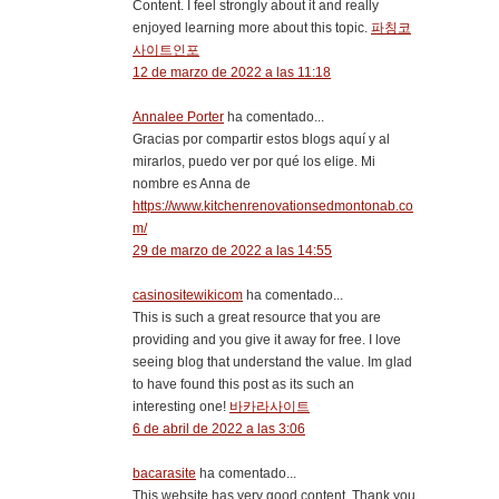
Content. I feel strongly about it and really
enjoyed learning more about this topic.
파칭코
사이트인포
12 de marzo de 2022 a las 11:18
Annalee Porter
ha comentado...
Gracias por compartir estos blogs aquí y al
mirarlos, puedo ver por qué los elige. Mi
nombre es Anna de
https://www.kitchenrenovationsedmontonab.co
m/
29 de marzo de 2022 a las 14:55
casinositewikicom
ha comentado...
This is such a great resource that you are
providing and you give it away for free. I love
seeing blog that understand the value. Im glad
to have found this post as its such an
interesting one!
바카라사이트
6 de abril de 2022 a las 3:06
bacarasite
ha comentado...
This website has very good content. Thank you