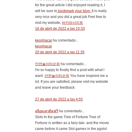
for the great article I did enjoyed reading it, I
will be sure to
bookmark your blog.
It is really
very nice and you did a great job Feel free to
visit my website;
바카라사이트
16 de abril de 2022 a las 15:33
keonhacai
ha comentado...
keonhacai
20 de abril de 2022 a las 11:35
안전놀이터순위
ha comentado...
I'm so happy to finally find a post with what I
want.
안전놀이터순위
You have inspired me a
lot. If you are satisfied, please visit my website
and leave your feedback.
27 de abril de 2022 a las 4:55
สล็อตเครดิตฟรี
ha comentado...
Slots In the game Tree of Fortune Tree of
Fortune is written as a fairy tale. and the movie
came before it came Slot games in the pgslot