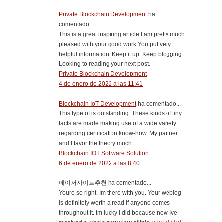
Private Blockchain Development
ha
comentado...
This is a great inspiring article.I am pretty much
pleased with your good work.You put very
helpful information. Keep it up. Keep blogging.
Looking to reading your next post.
Private Blockchain Development
4 de enero de 2022 a las 11:41
Blockchain IoT Development
ha comentado...
This type of is outstanding. These kinds of tiny
facts are made making use of a wide variety
regarding certification know-how. My partner
and I favor the theory much.
Blockchain IOT Software Solution
6 de enero de 2022 a las 8:40
메이저사이트추천 ha comentado...
Youre so right. Im there with you. Your weblog
is definitely worth a read if anyone comes
throughout it. Im lucky I did because now Ive