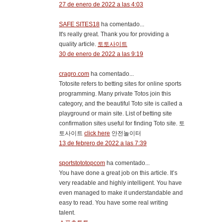
27 de enero de 2022 a las 4:03
SAFE SITES18
ha comentado...
It's really great. Thank you for providing a
quality article.
토토사이트
30 de enero de 2022 a las 9:19
cragro.com
ha comentado...
Totosite refers to betting sites for online sports
programming. Many private Totos join this
category, and the beautiful Toto site is called a
playground or main site. List of betting site
confirmation sites useful for finding Toto site. 토
토사이트
click here
안전놀이터
13 de febrero de 2022 a las 7:39
sportstototopcom
ha comentado...
You have done a great job on this article. It’s
very readable and highly intelligent. You have
even managed to make it understandable and
easy to read. You have some real writing
talent.