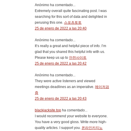
Anónimo ha comentado...
Extremely overall quite fascinating post. I was
searching for this sort of data and delighted in
perusing this one.
스포츠토토
25 de enero de 2022 a las 20:40
Anónimo ha comentado...
It’s really a great and helpful piece of info. I’m
glad that you shared this helpful info with us.
Please keep us up to
안전사이트
25 de enero de 2022 a las 20:42
Anónimo ha comentado...
They were active listeners and viewed
meetings deadlines as an imperative.
메이저검
증
25 de enero de 2022 a las 20:43
blackjacksite.top
ha comentado...
I would recommend your website to everyone.
You have a very good gloss. Write more high-
quality articles. I support you.
온라인카지노