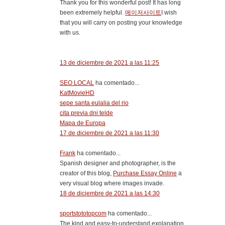
Thank you for this wonderful post! It has long
been extremely helpful.
메이저사이트
I wish
that you will carry on posting your knowledge
with us.
13 de diciembre de 2021 a las 11:25
SEO LOCAL
ha comentado...
KatMovieHD
sepe santa eulalia del rio
cita previa dni telde
Mapa de Europa
17 de diciembre de 2021 a las 11:30
Frank
ha comentado...
Spanish designer and photographer, is the
creator of this blog,
Purchase Essay Online
a
very visual blog where images invade.
18 de diciembre de 2021 a las 14:30
sportstototopcom
ha comentado...
The kind and easy-to-understand explanation