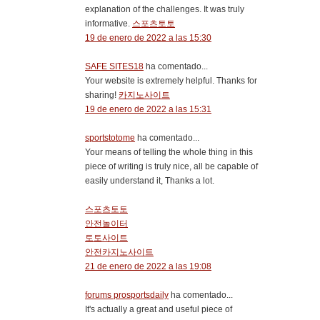
explanation of the challenges. It was truly
informative.
스포츠토토
19 de enero de 2022 a las 15:30
SAFE SITES18
ha comentado...
Your website is extremely helpful. Thanks for
sharing!
카지노사이트
19 de enero de 2022 a las 15:31
sportstotome
ha comentado...
Your means of telling the whole thing in this
piece of writing is truly nice, all be capable of
easily understand it, Thanks a lot.
스포츠토토
안전놀이터
토토사이트
안전카지노사이트
21 de enero de 2022 a las 19:08
forums prosportsdaily
ha comentado...
It's actually a great and useful piece of