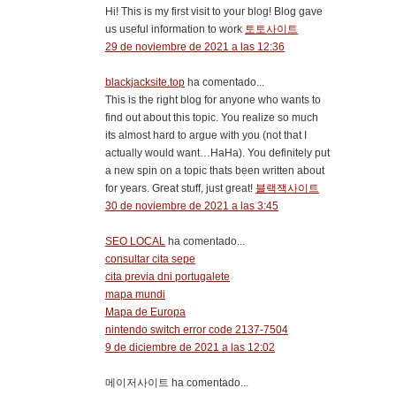
Hi! This is my first visit to your blog! Blog gave
us useful information to work
토토사이트
29 de noviembre de 2021 a las 12:36
blackjacksite.top
ha comentado...
This is the right blog for anyone who wants to
find out about this topic. You realize so much
its almost hard to argue with you (not that I
actually would want…HaHa). You definitely put
a new spin on a topic thats been written about
for years. Great stuff, just great!
블랙잭사이트
30 de noviembre de 2021 a las 3:45
SEO LOCAL
ha comentado...
consultar cita sepe
cita previa dni portugalete
mapa mundi
Mapa de Europa
nintendo switch error code 2137-7504
9 de diciembre de 2021 a las 12:02
메이저사이트 ha comentado...