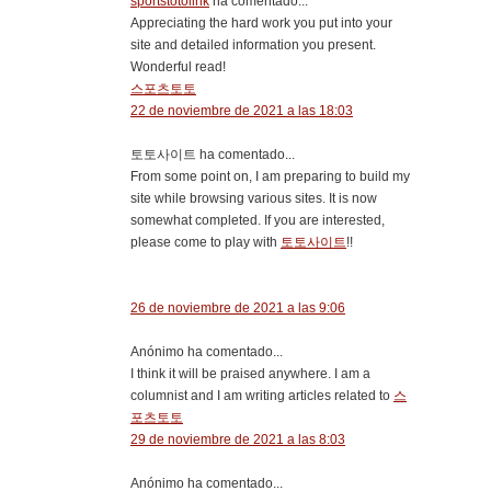
sportstotolink
ha comentado...
Appreciating the hard work you put into your
site and detailed information you present.
Wonderful read!
스포츠토토
22 de noviembre de 2021 a las 18:03
토토사이트 ha comentado...
From some point on, I am preparing to build my
site while browsing various sites. It is now
somewhat completed. If you are interested,
please come to play with
토토사이트
!!
26 de noviembre de 2021 a las 9:06
Anónimo ha comentado...
I think it will be praised anywhere. I am a
columnist and I am writing articles related to
스
포츠토토
29 de noviembre de 2021 a las 8:03
Anónimo ha comentado...