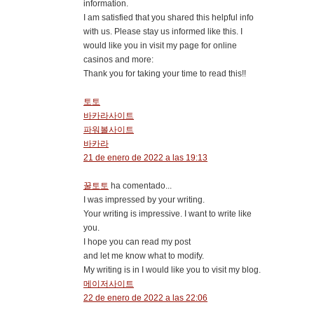
information.
I am satisfied that you shared this helpful info
with us. Please stay us informed like this. I
would like you in visit my page for online
casinos and more:
Thank you for taking your time to read this!!
토토
바카라사이트
파워볼사이트
바카라
21 de enero de 2022 a las 19:13
꿀토토
ha comentado...
I was impressed by your writing.
Your writing is impressive. I want to write like
you.
I hope you can read my post
and let me know what to modify.
My writing is in I would like you to visit my blog.
메이저사이트
22 de enero de 2022 a las 22:06