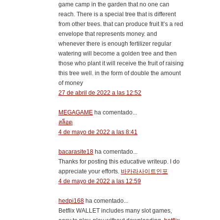
game camp in the garden that no one can
reach. There is a special tree that is different
from other trees. that can produce fruit It’s a red
envelope that represents money. and
whenever there is enough fertilizer regular
watering will become a golden tree and then
those who plant it will receive the fruit of raising
this tree well. in the form of double the amount
of money
27 de abril de 2022 a las 12:52
MEGAGAME
ha comentado...
สล็อต
4 de mayo de 2022 a las 8:41
bacarasite18
ha comentado...
Thanks for posting this educative writeup. I do
appreciate your efforts.
바카라사이트인포
4 de mayo de 2022 a las 12:59
hedpi168
ha comentado...
Betflix WALLET includes many slot games,