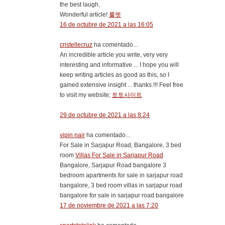
the best laugh.
Wonderful article!
룰렛
16 de octubre de 2021 a las 16:05
cristellecruz
ha comentado...
An incredible article you write, very very
interesting and informative ... I hope you will
keep writing articles as good as this, so I
gained extensive insight ... thanks.!!! Feel free
to visit my website;
토토사이트
29 de octubre de 2021 a las 8:24
vipin nair
ha comentado...
For Sale in Sarjapur Road, Bangalore, 3 bed
room
Villas For Sale in Sarjapur Road
Bangalore, Sarjapur Road bangalore 3
bedroom apartments for sale in sarjapur road
bangalore, 3 bed room villas in sarjapur road
bangalore for sale in sarjapur road bangalore
17 de noviembre de 2021 a las 7:20