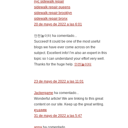
nyc sidewalk repair
sidewalk repair queens
sidewalk repair brooklyn
sidewalk repair bronx
20 de mayo de 2022 a las 6:01
안전놀이터 ha comentado...
Succeed! It could be one of the most useful
blogs we have ever come across on the
subject. Excellent info! I’m also an expert in this
topic so I can understand your effort very well.
Thanks for the huge help.
안전놀이터
23 de mayo de 2022 a las 11:01
Jackergame
ha comentado...
Wonderful article! We are linking to this great
content on our site. Keep up the great writing.
ดูบอลสด
31 de mayo de 2022 a las 5:47
anna
ha comentado...