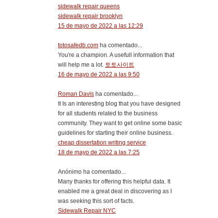
sidewalk repair queens
sidewalk repair brooklyn
15 de mayo de 2022 a las 12:29
totosafedb.com
ha comentado...
You're a champion. A usefull information that
will help me a lot.
토토사이트
16 de mayo de 2022 a las 9:50
Roman Davis
ha comentado...
It Is an interesting blog that you have designed
for all students related to the business
community. They want to get online some basic
guidelines for starting their online business.
cheap dissertation writing service
18 de mayo de 2022 a las 7:25
Anónimo ha comentado...
Many thanks for offering this helpful data. It
enabled me a great deal in discovering as I
was seeking this sort of facts.
Sidewalk Repair NYC