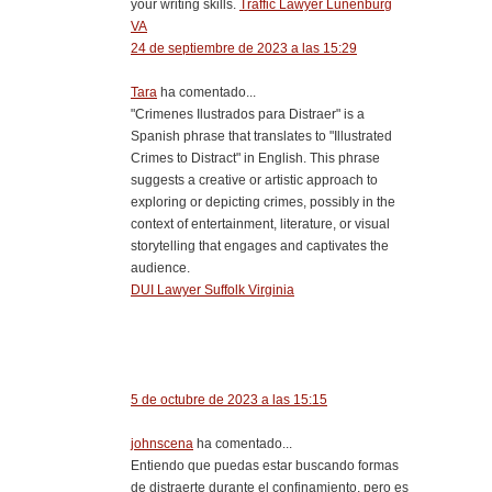
your writing skills.
Traffic Lawyer Lunenburg
VA
24 de septiembre de 2023 a las 15:29
Tara
ha comentado...
"Crimenes Ilustrados para Distraer" is a
Spanish phrase that translates to "Illustrated
Crimes to Distract" in English. This phrase
suggests a creative or artistic approach to
exploring or depicting crimes, possibly in the
context of entertainment, literature, or visual
storytelling that engages and captivates the
audience.
DUI Lawyer Suffolk Virginia
5 de octubre de 2023 a las 15:15
johnscena
ha comentado...
Entiendo que puedas estar buscando formas
de distraerte durante el confinamiento, pero es