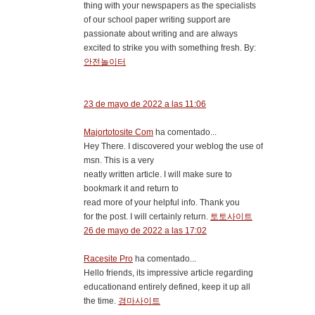
thing with your newspapers as the specialists
of our school paper writing support are
passionate about writing and are always
excited to strike you with something fresh. By:
안전놀이터
23 de mayo de 2022 a las 11:06
Majortotosite Com
ha comentado...
Hey There. I discovered your weblog the use of
msn. This is a very
neatly written article. I will make sure to
bookmark it and return to
read more of your helpful info. Thank you
for the post. I will certainly return.
토토사이트
26 de mayo de 2022 a las 17:02
Racesite Pro
ha comentado...
Hello friends, its impressive article regarding
educationand entirely defined, keep it up all
the time.
경마사이트