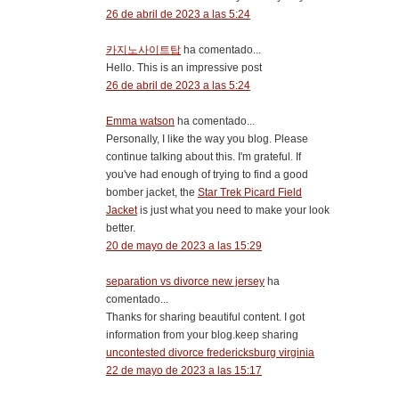
26 de abril de 2023 a las 5:24
카지노사이트탑
ha comentado...
Hello. This is an impressive post
26 de abril de 2023 a las 5:24
Emma watson
ha comentado...
Personally, I like the way you blog. Please
continue talking about this. I'm grateful. If
you've had enough of trying to find a good
bomber jacket, the
Star Trek Picard Field
Jacket
is just what you need to make your look
better.
20 de mayo de 2023 a las 15:29
separation vs divorce new jersey
ha
comentado...
Thanks for sharing beautiful content. I got
information from your blog.keep sharing
uncontested divorce fredericksburg virginia
22 de mayo de 2023 a las 15:17