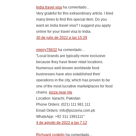
India travel visa
ha comentado...
Very grateful for this extraordinary article. I tried
many times to find this special item. Do you
want an India travel visa? I suggest you apply
online for your travel visa to India.
30 de julio de 2022 a las 15:29
mjerry78632
ha comentado...
"Local brands are typically more exclusive
because they have fewer retail locations.
Numerous well-known worldwide food
businesses have also established their
operations in the city, which has proven to be
one of the most lucrative marketplaces for food
chains.
pizza near me
Location: karachi, Pakistan
Phone Orders: (021) 111 981 111
Email Orders: info@pizzeria.com.pk
WhatsApp: +92 311 1981111"
4 de agosto de 2022 a las 7:12
Richyard costello
ha comentado...