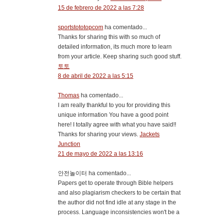
15 de febrero de 2022 a las 7:28
sportstototopcom
ha comentado...
Thanks for sharing this with so much of
detailed information, its much more to learn
from your article. Keep sharing such good stuff.
토토
8 de abril de 2022 a las 5:15
Thomas
ha comentado...
I am really thankful to you for providing this
unique information You have a good point
here! I totally agree with what you have said!!
Thanks for sharing your views.
Jackets
Junction
21 de mayo de 2022 a las 13:16
안전놀이터 ha comentado...
Papers get to operate through Bible helpers
and also plagiarism checkers to be certain that
the author did not find idle at any stage in the
process. Language inconsistencies won't be a