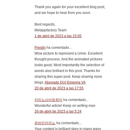
Thank you again for your excellent blog post,
and we hope to hear from you soon.
Best regards,
Metappfactory Team
1 de abril de 2023 a las 15:05
Preslin
ha comentado...
Wow picture to represent a crime. Excellent
thought process. And the animated pictures
looks good. Most importantly the selection of
words also brilliant in this post. Thanks for
sharing this super post. Keep sharing more
blogs.
Abogado DUI Emporia VA
20 de abril de 2023 a las 17:55
카지노사이트위키
ha comentado...
Wonderful article! Keep on writing man
26 de abril de 2023 a las 5:24
온라인카지노
ha comentado...
Your content is brilliant story in many ways