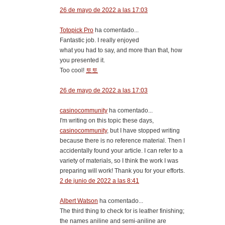
26 de mayo de 2022 a las 17:03
Totopick Pro
ha comentado...
Fantastic job. I really enjoyed
what you had to say, and more than that, how
you presented it.
Too cool!
토토
26 de mayo de 2022 a las 17:03
casinocommunity
ha comentado...
I'm writing on this topic these days,
casinocommunity
, but I have stopped writing
because there is no reference material. Then I
accidentally found your article. I can refer to a
variety of materials, so I think the work I was
preparing will work! Thank you for your efforts.
2 de junio de 2022 a las 8:41
Albert Watson
ha comentado...
The third thing to check for is leather finishing;
the names aniline and semi-aniline are