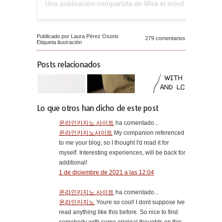
Una publicación compartida de Mira el móvil (@miraelmovil)
Publicado por Laura Pérez Osorio
279 comentarios
Etiqueta
ilustración
Posts relacionados
Lo que otros han dicho de este post
온라인카지노 사이트
ha comentado...
온라인카지노사이트
My companion referenced
to me your blog, so I thought I'd read it for
myself. Interesting experiences, will be back for
additional!
1 de diciembre de 2021 a las 12:04
온라인카지노 사이트
ha comentado...
온라인카지노
Youre so cool! I dont suppose Ive
read anything like this before. So nice to find