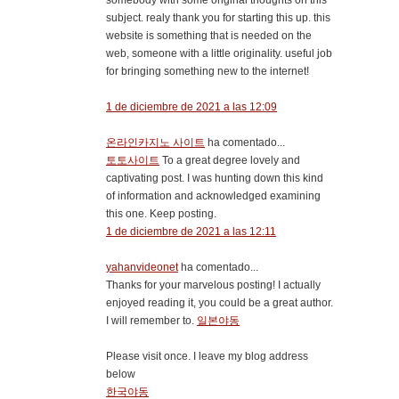
somebody with some original thoughts on this
subject. realy thank you for starting this up. this
website is something that is needed on the
web, someone with a little originality. useful job
for bringing something new to the internet!
1 de diciembre de 2021 a las 12:09
온라인카지노 사이트
ha comentado...
토토사이트
To a great degree lovely and
captivating post. I was hunting down this kind
of information and acknowledged examining
this one. Keep posting.
1 de diciembre de 2021 a las 12:11
yahanvideonet
ha comentado...
Thanks for your marvelous posting! I actually
enjoyed reading it, you could be a great author.
I will remember to.
일본야동
Please visit once. I leave my blog address
below
한국야동