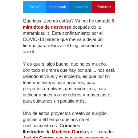
Twitter
Facebook
Linkedin
Pinterest
Queridos, ¿como estáis? Ya me he tomado
5
minutitos de descanso
después de la
maternidad ;). Este confinamiento por el
COVID-19 parece que me va a dejar un
tiempo para relanzar el blog, deseadme
suerte.
Y es que si algo bueno, que no es mucho,
con todo el drama que hay por ahí..., nos está
dejando el virus y el encierro, es que por fin
tenemos tiempo para nosotros, para
proyectos creativos, gastronómicos, para
dedicar a nuestros herederos y mascotas o
para cuidarnos un poquito más.
Uno de estos proyectos creativos surgido
gracias a el tiempo que nos da el
confinamiento es
Crímenes
Ilustrados
de
Modesto García
y el ilustrador
Javi de Castro
,
que han trabajado mano a