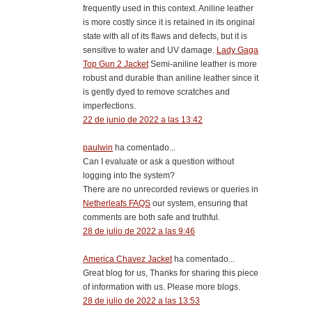
frequently used in this context. Aniline leather
is more costly since it is retained in its original
state with all of its flaws and defects, but it is
sensitive to water and UV damage.
Lady Gaga
Top Gun 2 Jacket
Semi-aniline leather is more
robust and durable than aniline leather since it
is gently dyed to remove scratches and
imperfections.
22 de junio de 2022 a las 13:42
paulwin
ha comentado...
Can I evaluate or ask a question without
logging into the system?
There are no unrecorded reviews or queries in
Netherleafs FAQS
our system, ensuring that
comments are both safe and truthful.
28 de julio de 2022 a las 9:46
America Chavez Jacket
ha comentado...
Great blog for us, Thanks for sharing this piece
of information with us. Please more blogs.
28 de julio de 2022 a las 13:53