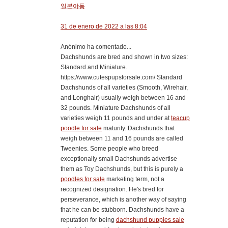
일본야동
31 de enero de 2022 a las 8:04
Anónimo ha comentado...
Dachshunds are bred and shown in two sizes:
Standard and Miniature.
https://www.cutespupsforsale.com/ Standard
Dachshunds of all varieties (Smooth, Wirehair,
and Longhair) usually weigh between 16 and
32 pounds. Miniature Dachshunds of all
varieties weigh 11 pounds and under at
teacup
poodle for sale
maturity. Dachshunds that
weigh between 11 and 16 pounds are called
Tweenies. Some people who breed
exceptionally small Dachshunds advertise
them as Toy Dachshunds, but this is purely a
poodles for sale
marketing term, not a
recognized designation. He's bred for
perseverance, which is another way of saying
that he can be stubborn. Dachshunds have a
reputation for being
dachshund puppies sale