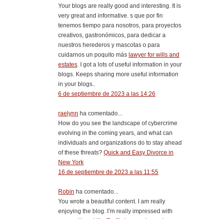
Your blogs are really good and interesting. It is
very great and informative. s que por fin
tenemos tiempo para nosotros, para proyectos
creativos, gastronómicos, para dedicar a
nuestros herederos y mascotas o para
cuidarnos un poquito más
lawyer for wills and
estates
. I got a lots of useful information in your
blogs. Keeps sharing more useful information
in your blogs..
6 de septiembre de 2023 a las 14:26
raelynn
ha comentado...
How do you see the landscape of cybercrime
evolving in the coming years, and what can
individuals and organizations do to stay ahead
of these threats?
Quick and Easy Divorce in
New York
16 de septiembre de 2023 a las 11:55
Robin
ha comentado...
You wrote a beautiful content. I am really
enjoying the blog. I’m really impressed with