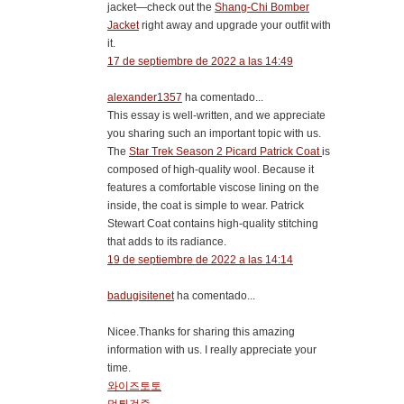
jacket—check out the
Shang-Chi Bomber
Jacket
right away and upgrade your outfit with
it.
17 de septiembre de 2022 a las 14:49
alexander1357
ha comentado...
This essay is well-written, and we appreciate
you sharing such an important topic with us.
The
Star Trek Season 2 Picard Patrick Coat
is
composed of high-quality wool. Because it
features a comfortable viscose lining on the
inside, the coat is simple to wear. Patrick
Stewart Coat contains high-quality stitching
that adds to its radiance.
19 de septiembre de 2022 a las 14:14
badugisitenet
ha comentado...
Nicee.Thanks for sharing this amazing
information with us. I really appreciate your
time.
와이즈토토