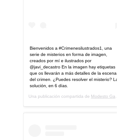
Bienvenidos a #Crimenesilustrados1, una
serie de misterios en forma de imagen,
creados por mí e ilustrados por
@javi_decastro En la imagen hay etiquetas
que os llevarán a más detalles de la escena
del crimen. ¿Puedes resolver el misterio? La
solución, en 6 días.
Una publicación compartida de
Modesto García
(@modes