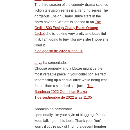
The third season of the comedy-drama science
fiction television series is a trending series The
gorgeous Ensign Charly Burke stars in the
show as Anne Winters is spotted in an
The
Orville S03 Ensign Charly Burke Orange
Jacket
she is looking very pretty and beautiful
in it, I am going to buy It for my sister I hope she
liked it.
6 de agosto de 2022 a las 9:10
anya
ha comentado...
Choose properly, and a blazer might be the
most versatile piece in your collection. Perfect
for dressing up a casual attire while being less
formal than a standard suit jacket.
The
Sandman 2022 Corinthian Blazer
1 de septiembre de 2022 a las 11:35
Anónimo ha comentado...
I personally like your style of blogging. Please
keep talking on this topic. Thank you. Don't
worry if you're sick of finding a decent bomber