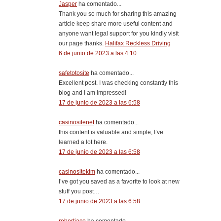
Jasper
ha comentado...
Thank you so much for sharing this amazing
article keep share more useful content and
anyone want legal support for you kindly visit
our page thanks.
Halifax Reckless Driving
6 de junio de 2023 a las 4:10
safetotosite
ha comentado...
Excellent post. I was checking constantly this
blog and I am impressed!
17 de junio de 2023 a las 6:58
casinositenet
ha comentado...
this content is valuable and simple, I’ve
learned a lot here.
17 de junio de 2023 a las 6:58
casinositekim
ha comentado...
I’ve got you saved as a favorite to look at new
stuff you post…
17 de junio de 2023 a las 6:58