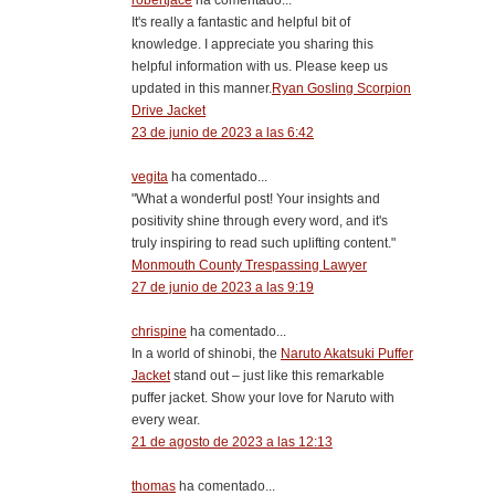
robertjace
ha comentado...
It's really a fantastic and helpful bit of
knowledge. I appreciate you sharing this
helpful information with us. Please keep us
updated in this manner.
Ryan Gosling Scorpion
Drive Jacket
23 de junio de 2023 a las 6:42
vegita
ha comentado...
"What a wonderful post! Your insights and
positivity shine through every word, and it's
truly inspiring to read such uplifting content."
Monmouth County Trespassing Lawyer
27 de junio de 2023 a las 9:19
chrispine
ha comentado...
In a world of shinobi, the
Naruto Akatsuki Puffer
Jacket
stand out – just like this remarkable
puffer jacket. Show your love for Naruto with
every wear.
21 de agosto de 2023 a las 12:13
thomas
ha comentado...