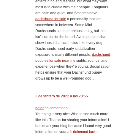
entertaining and fearless, but what they want
most is to cuddle with their people. Longhairs
are calm and quiet, and Smooths have
dachshund for sale
a personality that lies
somewhere in between. Some Mini
Dachshunds can be nervous or shy, but this
isn't correct for the breed. Avoid puppies that
show these characteristics.Like every dog,
Dachshunds need early socialization-
exposure to many different people,
dachshund
puppies for sale near me
sights, sounds, and
experiences-when they're young. Socialization
helps ensure that your Dachshund puppy
grows up to be a well-rounded dog. .
3 de febrero de 2022 a las 23:55
peter
ha comentado...
Your blog is very nice Wish to see much more
like this. Thanks for sharing your information! I
bookmark your blog because I found very good
information on your
afc richmond jacket