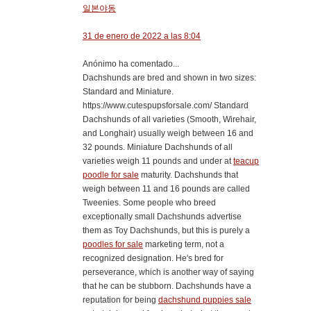
일본야동
31 de enero de 2022 a las 8:04
Anónimo ha comentado...
Dachshunds are bred and shown in two sizes:
Standard and Miniature.
https://www.cutespupsforsale.com/ Standard
Dachshunds of all varieties (Smooth, Wirehair,
and Longhair) usually weigh between 16 and
32 pounds. Miniature Dachshunds of all
varieties weigh 11 pounds and under at
teacup
poodle for sale
maturity. Dachshunds that
weigh between 11 and 16 pounds are called
Tweenies. Some people who breed
exceptionally small Dachshunds advertise
them as Toy Dachshunds, but this is purely a
poodles for sale
marketing term, not a
recognized designation. He's bred for
perseverance, which is another way of saying
that he can be stubborn. Dachshunds have a
reputation for being
dachshund puppies sale