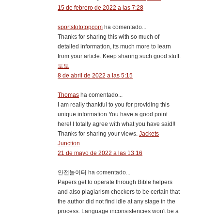
15 de febrero de 2022 a las 7:28
sportstototopcom
ha comentado...
Thanks for sharing this with so much of
detailed information, its much more to learn
from your article. Keep sharing such good stuff.
토토
8 de abril de 2022 a las 5:15
Thomas
ha comentado...
I am really thankful to you for providing this
unique information You have a good point
here! I totally agree with what you have said!!
Thanks for sharing your views.
Jackets
Junction
21 de mayo de 2022 a las 13:16
안전놀이터 ha comentado...
Papers get to operate through Bible helpers
and also plagiarism checkers to be certain that
the author did not find idle at any stage in the
process. Language inconsistencies won't be a