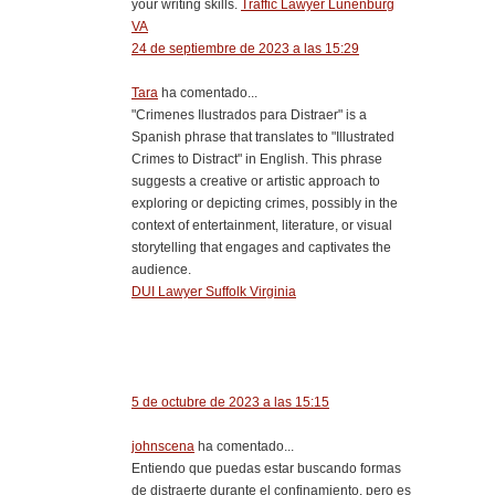
your writing skills.
Traffic Lawyer Lunenburg
VA
24 de septiembre de 2023 a las 15:29
Tara
ha comentado...
"Crimenes Ilustrados para Distraer" is a
Spanish phrase that translates to "Illustrated
Crimes to Distract" in English. This phrase
suggests a creative or artistic approach to
exploring or depicting crimes, possibly in the
context of entertainment, literature, or visual
storytelling that engages and captivates the
audience.
DUI Lawyer Suffolk Virginia
5 de octubre de 2023 a las 15:15
johnscena
ha comentado...
Entiendo que puedas estar buscando formas
de distraerte durante el confinamiento, pero es