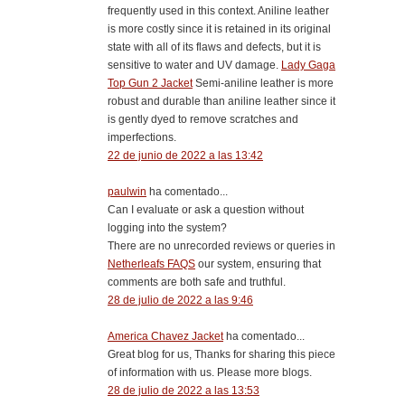
frequently used in this context. Aniline leather
is more costly since it is retained in its original
state with all of its flaws and defects, but it is
sensitive to water and UV damage.
Lady Gaga
Top Gun 2 Jacket
Semi-aniline leather is more
robust and durable than aniline leather since it
is gently dyed to remove scratches and
imperfections.
22 de junio de 2022 a las 13:42
paulwin
ha comentado...
Can I evaluate or ask a question without
logging into the system?
There are no unrecorded reviews or queries in
Netherleafs FAQS
our system, ensuring that
comments are both safe and truthful.
28 de julio de 2022 a las 9:46
America Chavez Jacket
ha comentado...
Great blog for us, Thanks for sharing this piece
of information with us. Please more blogs.
28 de julio de 2022 a las 13:53