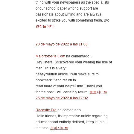
thing with your newspapers as the specialists
of our school paper writing support are
passionate about writing and are always
excited to strike you with something fresh. By:
안전놀이터
23 de mayo de 2022 a las 11:06
Majortotosite Com
ha comentado...
Hey There. I discovered your weblog the use of
msn. This is a very
neatly written article. I will make sure to
bookmark it and return to
read more of your helpful info. Thank you
for the post. I will certainly return.
토토사이트
26 de mayo de 2022 a las 17:02
Racesite Pro
ha comentado...
Hello friends, its impressive article regarding
educationand entirely defined, keep it up all
the time.
경마사이트