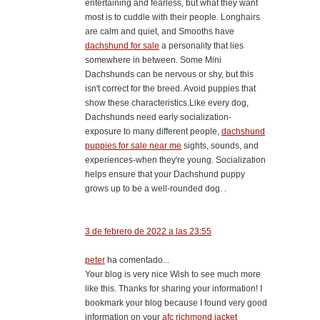
entertaining and fearless, but what they want
most is to cuddle with their people. Longhairs
are calm and quiet, and Smooths have
dachshund for sale
a personality that lies
somewhere in between. Some Mini
Dachshunds can be nervous or shy, but this
isn't correct for the breed. Avoid puppies that
show these characteristics.Like every dog,
Dachshunds need early socialization-
exposure to many different people,
dachshund
puppies for sale near me
sights, sounds, and
experiences-when they're young. Socialization
helps ensure that your Dachshund puppy
grows up to be a well-rounded dog. .
3 de febrero de 2022 a las 23:55
peter
ha comentado...
Your blog is very nice Wish to see much more
like this. Thanks for sharing your information! I
bookmark your blog because I found very good
information on your
afc richmond jacket