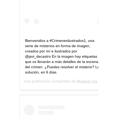
Bienvenidos a #Crimenesilustrados1, una
serie de misterios en forma de imagen,
creados por mí e ilustrados por
@javi_decastro En la imagen hay etiquetas
que os llevarán a más detalles de la escena
del crimen. ¿Puedes resolver el misterio? La
solución, en 6 días.
Una publicación compartida de
Modesto García
(@modes