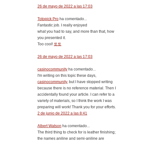
26 de mayo de 2022 a las 17:03
Totopick Pro
ha comentado...
Fantastic job. I really enjoyed
what you had to say, and more than that, how
you presented it.
Too cool!
토토
26 de mayo de 2022 a las 17:03
casinocommunity
ha comentado...
I'm writing on this topic these days,
casinocommunity
, but I have stopped writing
because there is no reference material. Then I
accidentally found your article. I can refer to a
variety of materials, so I think the work I was
preparing will work! Thank you for your efforts.
2 de junio de 2022 a las 8:41
Albert Watson
ha comentado...
The third thing to check for is leather finishing;
the names aniline and semi-aniline are