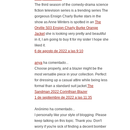
The third season of the comedy-drama science
fiction television series is a trending series The
gorgeous Ensign Charly Burke stars in the
show as Anne Winters is spotted in an
The
Orville S03 Ensign Charly Burke Orange
Jacket
she is looking very pretty and beautiful
in it, I am going to buy It for my sister I hope she
liked it.
6 de agosto de 2022 a las 9:10
anya
ha comentado...
Choose properly, and a blazer might be the
most versatile piece in your collection. Perfect
for dressing up a casual attire while being less
formal than a standard suit jacket.
The
Sandman 2022 Corinthian Blazer
1 de septiembre de 2022 a las 11:35
Anónimo ha comentado...
I personally like your style of blogging. Please
keep talking on this topic. Thank you. Don't
worry if you're sick of finding a decent bomber