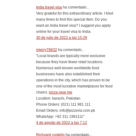
India travel visa
ha comentado...
Very grateful for this extraordinary article. I tried
many times to find this special item. Do you
want an India travel visa? I suggest you apply
online for your travel visa to India.
30 de julio de 2022 a las 15:29
mjerry78632
ha comentado...
"Local brands are typically more exclusive
because they have fewer retail locations.
Numerous well-known worldwide food
businesses have also established their
operations in the city, which has proven to be
one of the most lucrative marketplaces for food
chains.
pizza near me
Location: karachi, Pakistan
Phone Orders: (021) 111 981 111
Email Orders: info@pizzeria.com.pk
WhatsApp: +92 311 1981111"
4 de agosto de 2022 a las 7:12
Richyard costello
ha comentado...