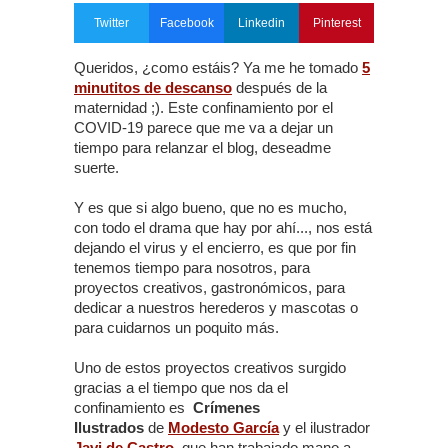
Twitter
Facebook
Linkedin
Pinterest
Queridos, ¿como estáis? Ya me he tomado
5
minutitos de descanso
después de la
maternidad ;). Este confinamiento por el
COVID-19 parece que me va a dejar un
tiempo para relanzar el blog, deseadme
suerte.
Y es que si algo bueno, que no es mucho,
con todo el drama que hay por ahí..., nos está
dejando el virus y el encierro, es que por fin
tenemos tiempo para nosotros, para
proyectos creativos, gastronómicos, para
dedicar a nuestros herederos y mascotas o
para cuidarnos un poquito más.
Uno de estos proyectos creativos surgido
gracias a el tiempo que nos da el
confinamiento es
Crímenes
Ilustrados
de
Modesto García
y el ilustrador
Javi de Castro
,
que han trabajado mano a