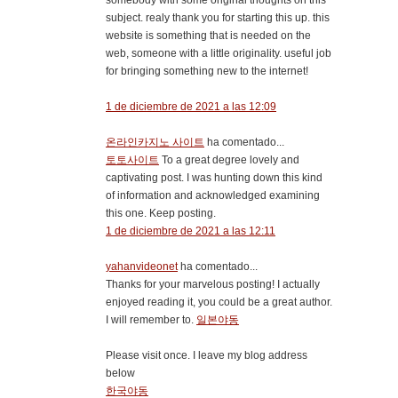
somebody with some original thoughts on this
subject. realy thank you for starting this up. this
website is something that is needed on the
web, someone with a little originality. useful job
for bringing something new to the internet!
1 de diciembre de 2021 a las 12:09
온라인카지노 사이트
ha comentado...
토토사이트
To a great degree lovely and
captivating post. I was hunting down this kind
of information and acknowledged examining
this one. Keep posting.
1 de diciembre de 2021 a las 12:11
yahanvideonet
ha comentado...
Thanks for your marvelous posting! I actually
enjoyed reading it, you could be a great author.
I will remember to.
일본야동
Please visit once. I leave my blog address
below
한국야동