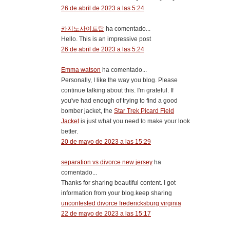
26 de abril de 2023 a las 5:24
카지노사이트탑
ha comentado...
Hello. This is an impressive post
26 de abril de 2023 a las 5:24
Emma watson
ha comentado...
Personally, I like the way you blog. Please
continue talking about this. I'm grateful. If
you've had enough of trying to find a good
bomber jacket, the
Star Trek Picard Field
Jacket
is just what you need to make your look
better.
20 de mayo de 2023 a las 15:29
separation vs divorce new jersey
ha
comentado...
Thanks for sharing beautiful content. I got
information from your blog.keep sharing
uncontested divorce fredericksburg virginia
22 de mayo de 2023 a las 15:17