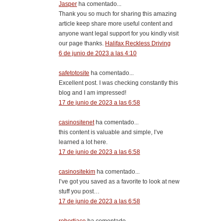
Jasper
ha comentado...
Thank you so much for sharing this amazing
article keep share more useful content and
anyone want legal support for you kindly visit
our page thanks.
Halifax Reckless Driving
6 de junio de 2023 a las 4:10
safetotosite
ha comentado...
Excellent post. I was checking constantly this
blog and I am impressed!
17 de junio de 2023 a las 6:58
casinositenet
ha comentado...
this content is valuable and simple, I’ve
learned a lot here.
17 de junio de 2023 a las 6:58
casinositekim
ha comentado...
I’ve got you saved as a favorite to look at new
stuff you post…
17 de junio de 2023 a las 6:58