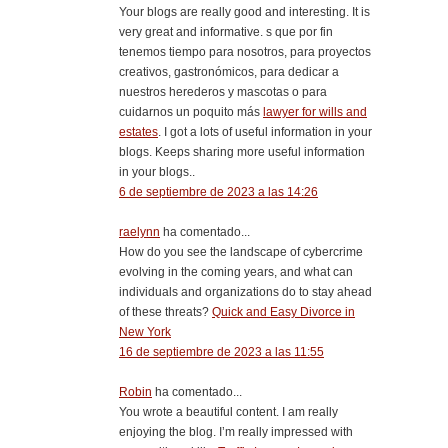
Your blogs are really good and interesting. It is
very great and informative. s que por fin
tenemos tiempo para nosotros, para proyectos
creativos, gastronómicos, para dedicar a
nuestros herederos y mascotas o para
cuidarnos un poquito más
lawyer for wills and
estates
. I got a lots of useful information in your
blogs. Keeps sharing more useful information
in your blogs..
6 de septiembre de 2023 a las 14:26
raelynn
ha comentado...
How do you see the landscape of cybercrime
evolving in the coming years, and what can
individuals and organizations do to stay ahead
of these threats?
Quick and Easy Divorce in
New York
16 de septiembre de 2023 a las 11:55
Robin
ha comentado...
You wrote a beautiful content. I am really
enjoying the blog. I’m really impressed with