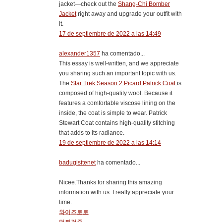
jacket—check out the
Shang-Chi Bomber
Jacket
right away and upgrade your outfit with
it.
17 de septiembre de 2022 a las 14:49
alexander1357
ha comentado...
This essay is well-written, and we appreciate
you sharing such an important topic with us.
The
Star Trek Season 2 Picard Patrick Coat
is
composed of high-quality wool. Because it
features a comfortable viscose lining on the
inside, the coat is simple to wear. Patrick
Stewart Coat contains high-quality stitching
that adds to its radiance.
19 de septiembre de 2022 a las 14:14
badugisitenet
ha comentado...
Nicee.Thanks for sharing this amazing
information with us. I really appreciate your
time.
와이즈토토