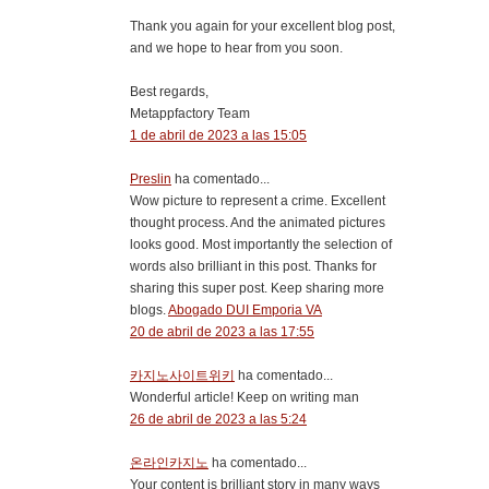
Thank you again for your excellent blog post,
and we hope to hear from you soon.
Best regards,
Metappfactory Team
1 de abril de 2023 a las 15:05
Preslin
ha comentado...
Wow picture to represent a crime. Excellent
thought process. And the animated pictures
looks good. Most importantly the selection of
words also brilliant in this post. Thanks for
sharing this super post. Keep sharing more
blogs.
Abogado DUI Emporia VA
20 de abril de 2023 a las 17:55
카지노사이트위키
ha comentado...
Wonderful article! Keep on writing man
26 de abril de 2023 a las 5:24
온라인카지노
ha comentado...
Your content is brilliant story in many ways