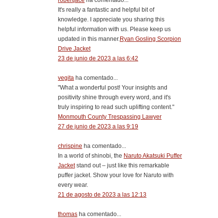
robertjace
ha comentado...
It's really a fantastic and helpful bit of
knowledge. I appreciate you sharing this
helpful information with us. Please keep us
updated in this manner.
Ryan Gosling Scorpion
Drive Jacket
23 de junio de 2023 a las 6:42
vegita
ha comentado...
"What a wonderful post! Your insights and
positivity shine through every word, and it's
truly inspiring to read such uplifting content."
Monmouth County Trespassing Lawyer
27 de junio de 2023 a las 9:19
chrispine
ha comentado...
In a world of shinobi, the
Naruto Akatsuki Puffer
Jacket
stand out – just like this remarkable
puffer jacket. Show your love for Naruto with
every wear.
21 de agosto de 2023 a las 12:13
thomas
ha comentado...