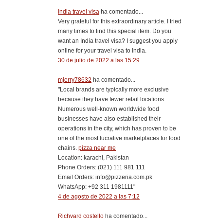
India travel visa
ha comentado...
Very grateful for this extraordinary article. I tried
many times to find this special item. Do you
want an India travel visa? I suggest you apply
online for your travel visa to India.
30 de julio de 2022 a las 15:29
mjerry78632
ha comentado...
"Local brands are typically more exclusive
because they have fewer retail locations.
Numerous well-known worldwide food
businesses have also established their
operations in the city, which has proven to be
one of the most lucrative marketplaces for food
chains.
pizza near me
Location: karachi, Pakistan
Phone Orders: (021) 111 981 111
Email Orders: info@pizzeria.com.pk
WhatsApp: +92 311 1981111"
4 de agosto de 2022 a las 7:12
Richyard costello
ha comentado...