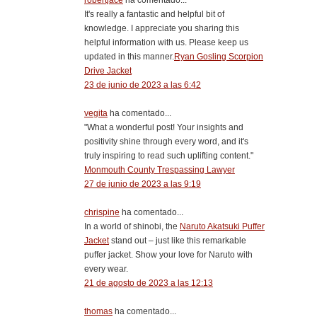
robertjace
ha comentado...
It's really a fantastic and helpful bit of
knowledge. I appreciate you sharing this
helpful information with us. Please keep us
updated in this manner.
Ryan Gosling Scorpion
Drive Jacket
23 de junio de 2023 a las 6:42
vegita
ha comentado...
"What a wonderful post! Your insights and
positivity shine through every word, and it's
truly inspiring to read such uplifting content."
Monmouth County Trespassing Lawyer
27 de junio de 2023 a las 9:19
chrispine
ha comentado...
In a world of shinobi, the
Naruto Akatsuki Puffer
Jacket
stand out – just like this remarkable
puffer jacket. Show your love for Naruto with
every wear.
21 de agosto de 2023 a las 12:13
thomas
ha comentado...