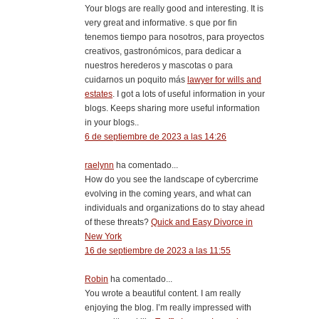
Your blogs are really good and interesting. It is
very great and informative. s que por fin
tenemos tiempo para nosotros, para proyectos
creativos, gastronómicos, para dedicar a
nuestros herederos y mascotas o para
cuidarnos un poquito más
lawyer for wills and
estates
. I got a lots of useful information in your
blogs. Keeps sharing more useful information
in your blogs..
6 de septiembre de 2023 a las 14:26
raelynn
ha comentado...
How do you see the landscape of cybercrime
evolving in the coming years, and what can
individuals and organizations do to stay ahead
of these threats?
Quick and Easy Divorce in
New York
16 de septiembre de 2023 a las 11:55
Robin
ha comentado...
You wrote a beautiful content. I am really
enjoying the blog. I’m really impressed with