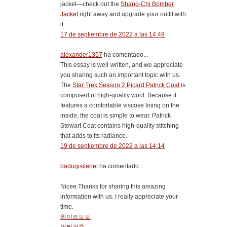
jacket—check out the
Shang-Chi Bomber
Jacket
right away and upgrade your outfit with
it.
17 de septiembre de 2022 a las 14:49
alexander1357
ha comentado...
This essay is well-written, and we appreciate
you sharing such an important topic with us.
The
Star Trek Season 2 Picard Patrick Coat
is
composed of high-quality wool. Because it
features a comfortable viscose lining on the
inside, the coat is simple to wear. Patrick
Stewart Coat contains high-quality stitching
that adds to its radiance.
19 de septiembre de 2022 a las 14:14
badugisitenet
ha comentado...
Nicee.Thanks for sharing this amazing
information with us. I really appreciate your
time.
와이즈토토