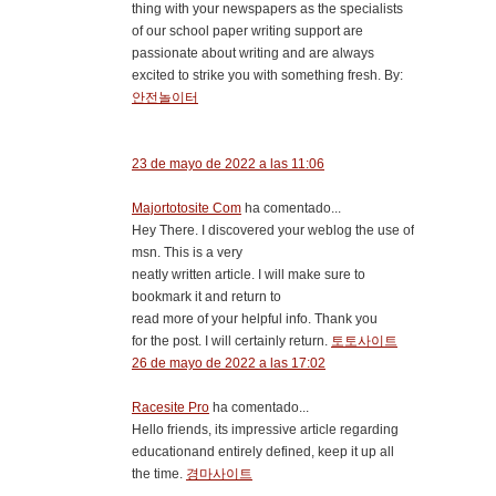
thing with your newspapers as the specialists
of our school paper writing support are
passionate about writing and are always
excited to strike you with something fresh. By:
안전놀이터
23 de mayo de 2022 a las 11:06
Majortotosite Com
ha comentado...
Hey There. I discovered your weblog the use of
msn. This is a very
neatly written article. I will make sure to
bookmark it and return to
read more of your helpful info. Thank you
for the post. I will certainly return.
토토사이트
26 de mayo de 2022 a las 17:02
Racesite Pro
ha comentado...
Hello friends, its impressive article regarding
educationand entirely defined, keep it up all
the time.
경마사이트