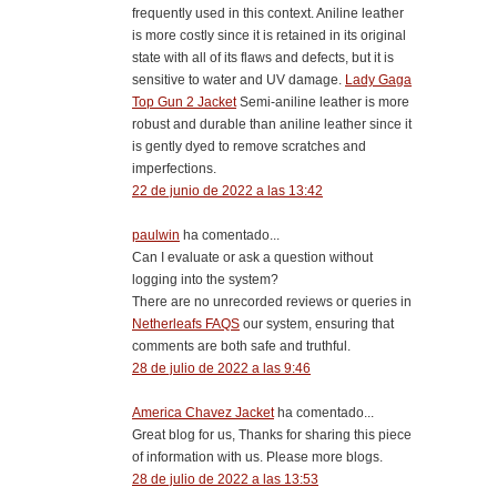
frequently used in this context. Aniline leather
is more costly since it is retained in its original
state with all of its flaws and defects, but it is
sensitive to water and UV damage.
Lady Gaga
Top Gun 2 Jacket
Semi-aniline leather is more
robust and durable than aniline leather since it
is gently dyed to remove scratches and
imperfections.
22 de junio de 2022 a las 13:42
paulwin
ha comentado...
Can I evaluate or ask a question without
logging into the system?
There are no unrecorded reviews or queries in
Netherleafs FAQS
our system, ensuring that
comments are both safe and truthful.
28 de julio de 2022 a las 9:46
America Chavez Jacket
ha comentado...
Great blog for us, Thanks for sharing this piece
of information with us. Please more blogs.
28 de julio de 2022 a las 13:53