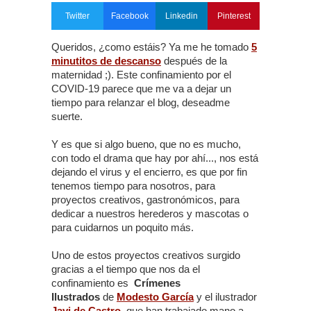
Twitter
Facebook
Linkedin
Pinterest
Queridos, ¿como estáis? Ya me he tomado
5
minutitos de descanso
después de la
maternidad ;). Este confinamiento por el
COVID-19 parece que me va a dejar un
tiempo para relanzar el blog, deseadme
suerte.
Y es que si algo bueno, que no es mucho,
con todo el drama que hay por ahí..., nos está
dejando el virus y el encierro, es que por fin
tenemos tiempo para nosotros, para
proyectos creativos, gastronómicos, para
dedicar a nuestros herederos y mascotas o
para cuidarnos un poquito más.
Uno de estos proyectos creativos surgido
gracias a el tiempo que nos da el
confinamiento es
Crímenes
Ilustrados
de
Modesto García
y el ilustrador
Javi de Castro
,
que han trabajado mano a