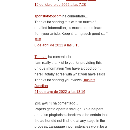
15 de febrero de 2022 a las 7:28
sportstototopcom
ha comentado...
Thanks for sharing this with so much of
detailed information, its much more to learn
from your article. Keep sharing such good stuff.
토토
8 de abril de 2022 a las 5:15
Thomas
ha comentado...
I am really thankful to you for providing this
unique information You have a good point
here! I totally agree with what you have said!!
Thanks for sharing your views.
Jackets
Junction
21 de mayo de 2022 a las 13:16
안전놀이터 ha comentado...
Papers get to operate through Bible helpers
and also plagiarism checkers to be certain that
the author did not find idle at any stage in the
process. Language inconsistencies won't be a