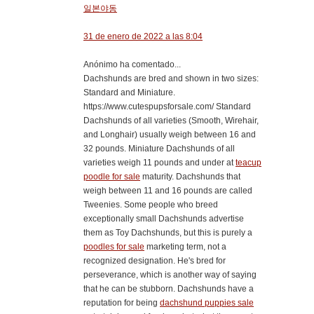
일본야동
31 de enero de 2022 a las 8:04
Anónimo ha comentado...
Dachshunds are bred and shown in two sizes:
Standard and Miniature.
https://www.cutespupsforsale.com/ Standard
Dachshunds of all varieties (Smooth, Wirehair,
and Longhair) usually weigh between 16 and
32 pounds. Miniature Dachshunds of all
varieties weigh 11 pounds and under at
teacup
poodle for sale
maturity. Dachshunds that
weigh between 11 and 16 pounds are called
Tweenies. Some people who breed
exceptionally small Dachshunds advertise
them as Toy Dachshunds, but this is purely a
poodles for sale
marketing term, not a
recognized designation. He's bred for
perseverance, which is another way of saying
that he can be stubborn. Dachshunds have a
reputation for being
dachshund puppies sale