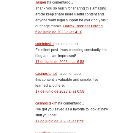
Jasper
ha comentado...
Thank you so much for sharing this amazing
article keep share more useful content and
anyone want legal support for you kindly visit
our page thanks.
Halifax Reckless Driving
6 de junio de 2023 a las 4:10
safetotosite
ha comentado...
Excellent post. I was checking constantly this
blog and I am impressed!
17 de junio de 2023 a las 6:58
casinositenet
ha comentado...
this content is valuable and simple, I’ve
learned a lot here.
17 de junio de 2023 a las 6:58
casinositekim
ha comentado...
I’ve got you saved as a favorite to look at new
stuff you post…
17 de junio de 2023 a las 6:58