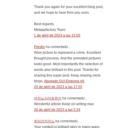
Thank you again for your excellent blog post,
and we hope to hear from you soon.
Best regards,
Metappfactory Team
1 de abril de 2023 a las 15:05
Preslin
ha comentado...
Wow picture to represent a crime. Excellent
thought process. And the animated pictures
looks good. Most importantly the selection of
words also brilliant in this post. Thanks for
sharing this super post. Keep sharing more
blogs.
Abogado DUI Emporia VA
20 de abril de 2023 a las 17:55
카지노사이트위키
ha comentado...
Wonderful article! Keep on writing man
26 de abril de 2023 a las 5:24
온라인카지노
ha comentado...
Your content is brilliant story in many ways