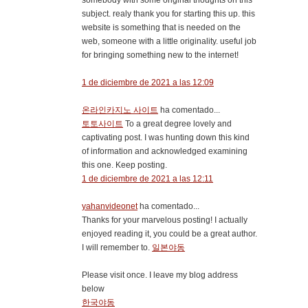
somebody with some original thoughts on this
subject. realy thank you for starting this up. this
website is something that is needed on the
web, someone with a little originality. useful job
for bringing something new to the internet!
1 de diciembre de 2021 a las 12:09
온라인카지노 사이트
ha comentado...
토토사이트
To a great degree lovely and
captivating post. I was hunting down this kind
of information and acknowledged examining
this one. Keep posting.
1 de diciembre de 2021 a las 12:11
yahanvideonet
ha comentado...
Thanks for your marvelous posting! I actually
enjoyed reading it, you could be a great author.
I will remember to.
일본야동
Please visit once. I leave my blog address
below
한국야동