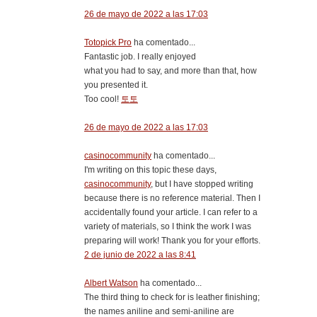
26 de mayo de 2022 a las 17:03
Totopick Pro
ha comentado...
Fantastic job. I really enjoyed
what you had to say, and more than that, how
you presented it.
Too cool!
토토
26 de mayo de 2022 a las 17:03
casinocommunity
ha comentado...
I'm writing on this topic these days,
casinocommunity
, but I have stopped writing
because there is no reference material. Then I
accidentally found your article. I can refer to a
variety of materials, so I think the work I was
preparing will work! Thank you for your efforts.
2 de junio de 2022 a las 8:41
Albert Watson
ha comentado...
The third thing to check for is leather finishing;
the names aniline and semi-aniline are