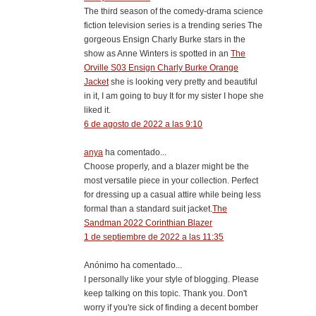
The third season of the comedy-drama science
fiction television series is a trending series The
gorgeous Ensign Charly Burke stars in the
show as Anne Winters is spotted in an
The
Orville S03 Ensign Charly Burke Orange
Jacket
she is looking very pretty and beautiful
in it, I am going to buy It for my sister I hope she
liked it.
6 de agosto de 2022 a las 9:10
anya
ha comentado...
Choose properly, and a blazer might be the
most versatile piece in your collection. Perfect
for dressing up a casual attire while being less
formal than a standard suit jacket.
The
Sandman 2022 Corinthian Blazer
1 de septiembre de 2022 a las 11:35
Anónimo ha comentado...
I personally like your style of blogging. Please
keep talking on this topic. Thank you. Don't
worry if you're sick of finding a decent bomber