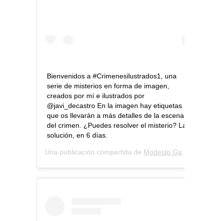
Bienvenidos a #Crimenesilustrados1, una
serie de misterios en forma de imagen,
creados por mí e ilustrados por
@javi_decastro En la imagen hay etiquetas
que os llevarán a más detalles de la escena
del crimen. ¿Puedes resolver el misterio? La
solución, en 6 días.
Una publicación compartida de
Modesto García
(@modes