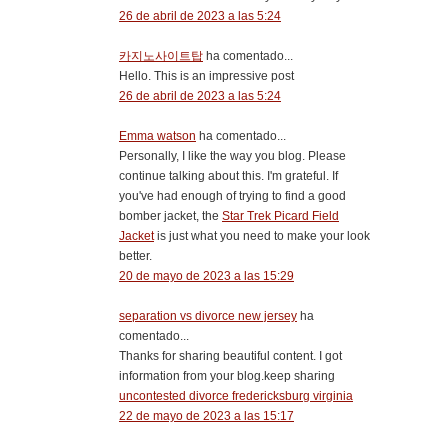
26 de abril de 2023 a las 5:24
카지노사이트탑
ha comentado...
Hello. This is an impressive post
26 de abril de 2023 a las 5:24
Emma watson
ha comentado...
Personally, I like the way you blog. Please
continue talking about this. I'm grateful. If
you've had enough of trying to find a good
bomber jacket, the
Star Trek Picard Field
Jacket
is just what you need to make your look
better.
20 de mayo de 2023 a las 15:29
separation vs divorce new jersey
ha
comentado...
Thanks for sharing beautiful content. I got
information from your blog.keep sharing
uncontested divorce fredericksburg virginia
22 de mayo de 2023 a las 15:17