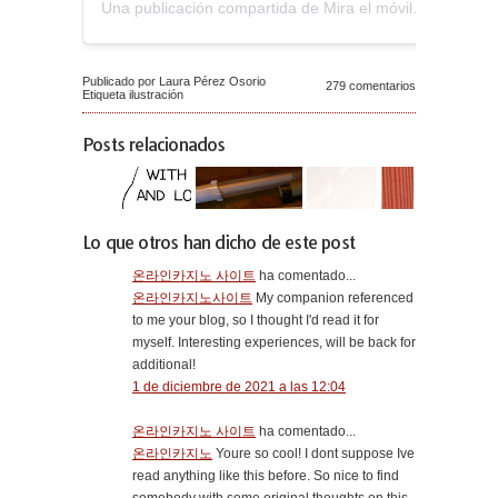
Una publicación compartida de Mira el móvil (@miraelmovil)
Publicado por Laura Pérez Osorio
279 comentarios
Etiqueta
ilustración
Posts relacionados
Lo que otros han dicho de este post
온라인카지노 사이트
ha comentado...
온라인카지노사이트
My companion referenced
to me your blog, so I thought I'd read it for
myself. Interesting experiences, will be back for
additional!
1 de diciembre de 2021 a las 12:04
온라인카지노 사이트
ha comentado...
온라인카지노
Youre so cool! I dont suppose Ive
read anything like this before. So nice to find