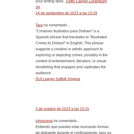
your writing skills.
Traffic Lawyer Lunenburg
VA
24 de septiembre de 2023 a las 15:29
Tara
ha comentado...
"Crimenes Ilustrados para Distraer" is a
Spanish phrase that translates to "Illustrated
Crimes to Distract" in English. This phrase
suggests a creative or artistic approach to
exploring or depicting crimes, possibly in the
context of entertainment, literature, or visual
storytelling that engages and captivates the
audience.
DUI Lawyer Suffolk Virginia
5 de octubre de 2023 a las 15:15
johnscena
ha comentado...
Entiendo que puedas estar buscando formas
de distraerte durante el confinamiento, pero es