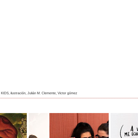
 KIDS
,
ilustración
,
Julián M. Clemente
,
Victor gómez