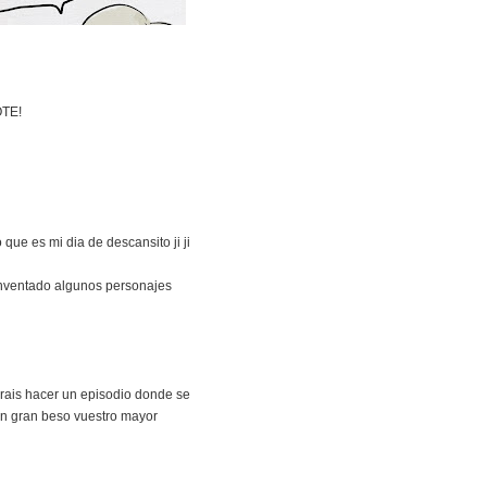
OTE!
e es mi dia de descansito ji ji
 inventado algunos personajes
drais hacer un episodio donde se
un gran beso vuestro mayor