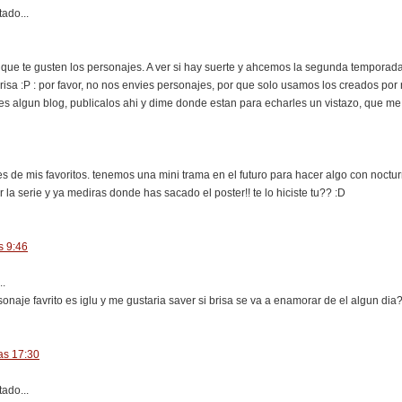
ado...
ue te gusten los personajes. A ver si hay suerte y ahcemos la segunda temporada,
risa :P : por favor, no nos envies personajes, por que solo usamos los creados por
es algun blog, publicalos ahi y dime donde estan para echarles un vistazo, que me 
s de mis favoritos. tenemos una mini trama en el futuro para hacer algo con noctur
r la serie y ya mediras donde has sacado el poster!! te lo hiciste tu?? :D
s 9:46
..
rsonaje favrito es iglu y me gustaria saver si brisa se va a enamorar de el algun d
as 17:30
ado...