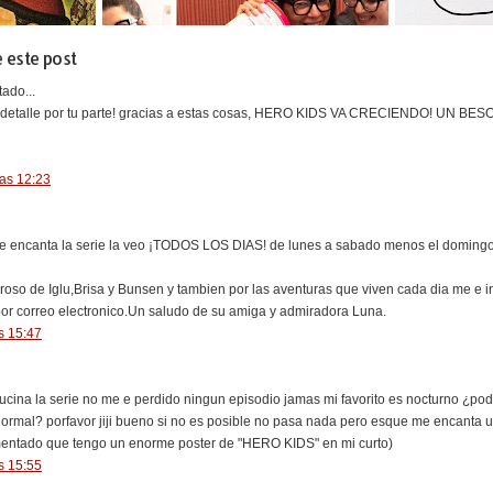
 este post
ado...
n detalle por tu parte! gracias a estas cosas, HERO KIDS VA CRECIENDO! UN BES
las 12:23
 encanta la serie la veo ¡TODOS LOS DIAS! de lunes a sabado menos el domingo qu
oroso de Iglu,Brisa y Bunsen y tambien por las aventuras que viven cada dia me e
por correo electronico.Un saludo de su amiga y admiradora Luna.
s 15:47
ucina la serie no me e perdido ningun episodio jamas mi favorito es nocturno ¿po
ormal? porfavor jiji bueno si no es posible no pasa nada pero esque me encanta 
entado que tengo un enorme poster de "HERO KIDS" en mi curto)
s 15:55