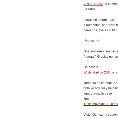
Víctor Gómez
ha coment
Saludos!
Luna! me alegro mucho q
a aumentar...pobrecita b
derechos, ¿vale? si tien
Un besote!
Noa! nocturno tambien e
"normal". Gracias por ve
Un besote.
30 de abril de 2010 a la
florencia ha comentado.
hola yo soy flor y mi pe
temporada.Un beso
flopi
12 de mayo de 2010 a l
Víctor Gómez
ha coment