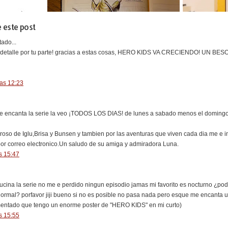
 este post
ado...
n detalle por tu parte! gracias a estas cosas, HERO KIDS VA CRECIENDO! UN BES
las 12:23
 encanta la serie la veo ¡TODOS LOS DIAS! de lunes a sabado menos el domingo qu
oroso de Iglu,Brisa y Bunsen y tambien por las aventuras que viven cada dia me e
por correo electronico.Un saludo de su amiga y admiradora Luna.
s 15:47
ucina la serie no me e perdido ningun episodio jamas mi favorito es nocturno ¿po
ormal? porfavor jiji bueno si no es posible no pasa nada pero esque me encanta 
entado que tengo un enorme poster de "HERO KIDS" en mi curto)
s 15:55