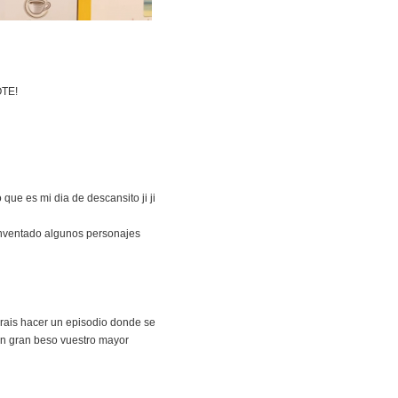
OTE!
e es mi dia de descansito ji ji
 inventado algunos personajes
drais hacer un episodio donde se
un gran beso vuestro mayor