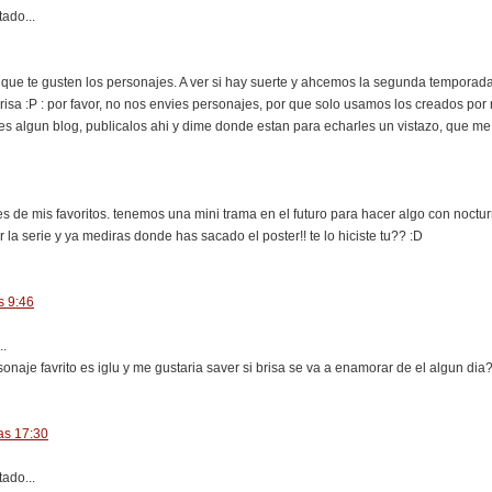
ado...
ue te gusten los personajes. A ver si hay suerte y ahcemos la segunda temporada,
risa :P : por favor, no nos envies personajes, por que solo usamos los creados por
es algun blog, publicalos ahi y dime donde estan para echarles un vistazo, que me 
s de mis favoritos. tenemos una mini trama en el futuro para hacer algo con noctur
r la serie y ya mediras donde has sacado el poster!! te lo hiciste tu?? :D
s 9:46
..
rsonaje favrito es iglu y me gustaria saver si brisa se va a enamorar de el algun d
as 17:30
ado...