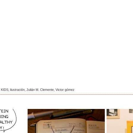
 KIDS
,
ilustración
,
Julián M. Clemente
,
Victor gómez