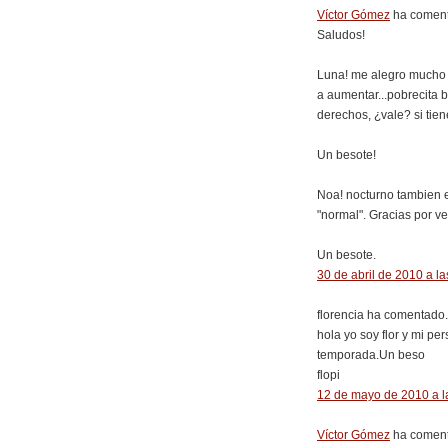
Víctor Gómez
ha coment
Saludos!
Luna! me alegro mucho q
a aumentar...pobrecita b
derechos, ¿vale? si tien
Un besote!
Noa! nocturno tambien e
"normal". Gracias por ve
Un besote.
30 de abril de 2010 a la
florencia ha comentado.
hola yo soy flor y mi pe
temporada.Un beso
flopi
12 de mayo de 2010 a l
Víctor Gómez
ha coment