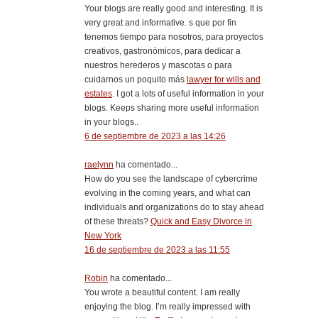
Your blogs are really good and interesting. It is
very great and informative. s que por fin
tenemos tiempo para nosotros, para proyectos
creativos, gastronómicos, para dedicar a
nuestros herederos y mascotas o para
cuidarnos un poquito más
lawyer for wills and
estates
. I got a lots of useful information in your
blogs. Keeps sharing more useful information
in your blogs..
6 de septiembre de 2023 a las 14:26
raelynn
ha comentado...
How do you see the landscape of cybercrime
evolving in the coming years, and what can
individuals and organizations do to stay ahead
of these threats?
Quick and Easy Divorce in
New York
16 de septiembre de 2023 a las 11:55
Robin
ha comentado...
You wrote a beautiful content. I am really
enjoying the blog. I’m really impressed with