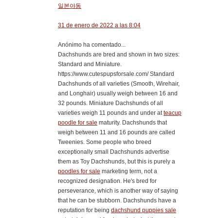
일본야동
31 de enero de 2022 a las 8:04
Anónimo ha comentado...
Dachshunds are bred and shown in two sizes:
Standard and Miniature.
https://www.cutespupsforsale.com/ Standard
Dachshunds of all varieties (Smooth, Wirehair,
and Longhair) usually weigh between 16 and
32 pounds. Miniature Dachshunds of all
varieties weigh 11 pounds and under at
teacup
poodle for sale
maturity. Dachshunds that
weigh between 11 and 16 pounds are called
Tweenies. Some people who breed
exceptionally small Dachshunds advertise
them as Toy Dachshunds, but this is purely a
poodles for sale
marketing term, not a
recognized designation. He's bred for
perseverance, which is another way of saying
that he can be stubborn. Dachshunds have a
reputation for being
dachshund puppies sale