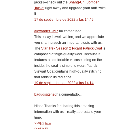
jacket—check out the
Shang-Chi Bomber
Jacket
right away and upgrade your outfit with
it.
17 de septiembre de 2022 a las 14:49
alexander1357
ha comentado...
This essay is well-written, and we appreciate
you sharing such an important topic with us.
The
Star Trek Season 2 Picard Patrick Coat
is
composed of high-quality wool. Because it
features a comfortable viscose lining on the
inside, the coat is simple to wear. Patrick
Stewart Coat contains high-quality stitching
that adds to its radiance.
19 de septiembre de 2022 a las 14:14
badugisitenet
ha comentado...
Nicee.Thanks for sharing this amazing
information with us. I really appreciate your
time.
와이즈토토