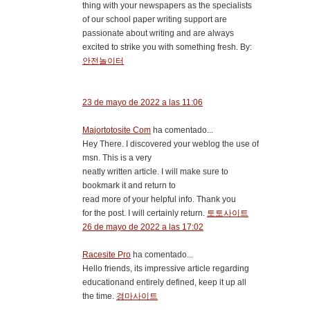
thing with your newspapers as the specialists
of our school paper writing support are
passionate about writing and are always
excited to strike you with something fresh. By:
안전놀이터
23 de mayo de 2022 a las 11:06
Majortotosite Com
ha comentado...
Hey There. I discovered your weblog the use of
msn. This is a very
neatly written article. I will make sure to
bookmark it and return to
read more of your helpful info. Thank you
for the post. I will certainly return.
토토사이트
26 de mayo de 2022 a las 17:02
Racesite Pro
ha comentado...
Hello friends, its impressive article regarding
educationand entirely defined, keep it up all
the time.
경마사이트