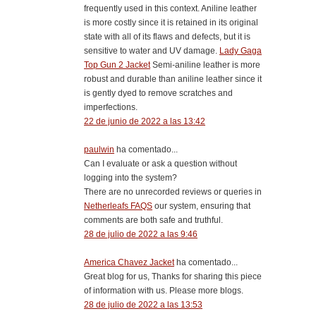
frequently used in this context. Aniline leather
is more costly since it is retained in its original
state with all of its flaws and defects, but it is
sensitive to water and UV damage.
Lady Gaga
Top Gun 2 Jacket
Semi-aniline leather is more
robust and durable than aniline leather since it
is gently dyed to remove scratches and
imperfections.
22 de junio de 2022 a las 13:42
paulwin
ha comentado...
Can I evaluate or ask a question without
logging into the system?
There are no unrecorded reviews or queries in
Netherleafs FAQS
our system, ensuring that
comments are both safe and truthful.
28 de julio de 2022 a las 9:46
America Chavez Jacket
ha comentado...
Great blog for us, Thanks for sharing this piece
of information with us. Please more blogs.
28 de julio de 2022 a las 13:53