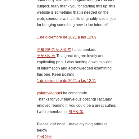
somebody with some original thoughts on this
subject. realy thank you for starting this up. this
website is something that is needed on the
web, someone with a little originality. useful job
for bringing something new to the internet!
1 de diciembre de 2021 a las 12:09
온라인카지노 사이트
ha comentado...
토토사이트
To a great degree lovely and
captivating post. I was hunting down this kind
of information and acknowledged examining
this one. Keep posting.
1 de diciembre de 2021 a las 12:11
yahanvideonet
ha comentado...
Thanks for your marvelous posting! I actually
enjoyed reading it, you could be a great author.
I will remember to.
일본야동
Please visit once. I leave my blog address
below
한국야동