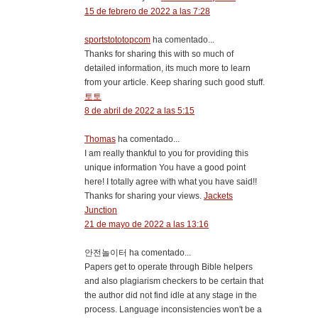
15 de febrero de 2022 a las 7:28
sportstototopcom
ha comentado...
Thanks for sharing this with so much of
detailed information, its much more to learn
from your article. Keep sharing such good stuff.
토토
8 de abril de 2022 a las 5:15
Thomas
ha comentado...
I am really thankful to you for providing this
unique information You have a good point
here! I totally agree with what you have said!!
Thanks for sharing your views.
Jackets
Junction
21 de mayo de 2022 a las 13:16
안전놀이터 ha comentado...
Papers get to operate through Bible helpers
and also plagiarism checkers to be certain that
the author did not find idle at any stage in the
process. Language inconsistencies won't be a