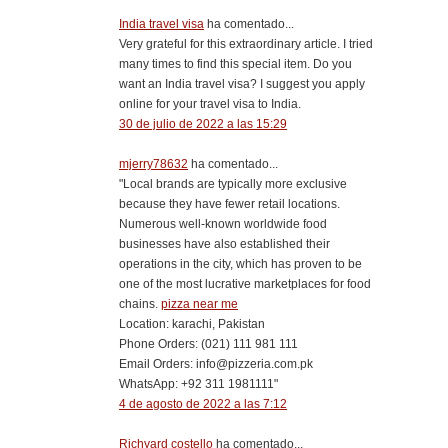
India travel visa
ha comentado...
Very grateful for this extraordinary article. I tried
many times to find this special item. Do you
want an India travel visa? I suggest you apply
online for your travel visa to India.
30 de julio de 2022 a las 15:29
mjerry78632
ha comentado...
"Local brands are typically more exclusive
because they have fewer retail locations.
Numerous well-known worldwide food
businesses have also established their
operations in the city, which has proven to be
one of the most lucrative marketplaces for food
chains.
pizza near me
Location: karachi, Pakistan
Phone Orders: (021) 111 981 111
Email Orders: info@pizzeria.com.pk
WhatsApp: +92 311 1981111"
4 de agosto de 2022 a las 7:12
Richyard costello
ha comentado...