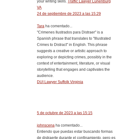
your writing skills.
Traffic Lawyer Lunenburg
VA
24 de septiembre de 2023 a las 15:29
Tara
ha comentado...
"Crimenes Ilustrados para Distraer" is a
Spanish phrase that translates to "Illustrated
Crimes to Distract" in English. This phrase
suggests a creative or artistic approach to
exploring or depicting crimes, possibly in the
context of entertainment, literature, or visual
storytelling that engages and captivates the
audience.
DUI Lawyer Suffolk Virginia
5 de octubre de 2023 a las 15:15
johnscena
ha comentado...
Entiendo que puedas estar buscando formas
de distraerte durante el confinamiento, pero es