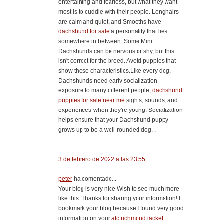
entertaining and fearless, but what they want
most is to cuddle with their people. Longhairs
are calm and quiet, and Smooths have
dachshund for sale
a personality that lies
somewhere in between. Some Mini
Dachshunds can be nervous or shy, but this
isn't correct for the breed. Avoid puppies that
show these characteristics.Like every dog,
Dachshunds need early socialization-
exposure to many different people,
dachshund
puppies for sale near me
sights, sounds, and
experiences-when they're young. Socialization
helps ensure that your Dachshund puppy
grows up to be a well-rounded dog. .
3 de febrero de 2022 a las 23:55
peter
ha comentado...
Your blog is very nice Wish to see much more
like this. Thanks for sharing your information! I
bookmark your blog because I found very good
information on your
afc richmond jacket