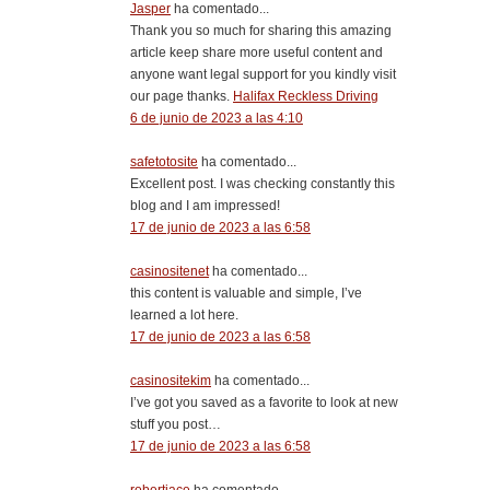
Jasper
ha comentado...
Thank you so much for sharing this amazing
article keep share more useful content and
anyone want legal support for you kindly visit
our page thanks.
Halifax Reckless Driving
6 de junio de 2023 a las 4:10
safetotosite
ha comentado...
Excellent post. I was checking constantly this
blog and I am impressed!
17 de junio de 2023 a las 6:58
casinositenet
ha comentado...
this content is valuable and simple, I’ve
learned a lot here.
17 de junio de 2023 a las 6:58
casinositekim
ha comentado...
I’ve got you saved as a favorite to look at new
stuff you post…
17 de junio de 2023 a las 6:58