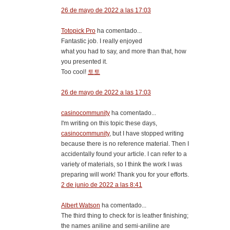
26 de mayo de 2022 a las 17:03
Totopick Pro
ha comentado...
Fantastic job. I really enjoyed
what you had to say, and more than that, how
you presented it.
Too cool!
토토
26 de mayo de 2022 a las 17:03
casinocommunity
ha comentado...
I'm writing on this topic these days,
casinocommunity
, but I have stopped writing
because there is no reference material. Then I
accidentally found your article. I can refer to a
variety of materials, so I think the work I was
preparing will work! Thank you for your efforts.
2 de junio de 2022 a las 8:41
Albert Watson
ha comentado...
The third thing to check for is leather finishing;
the names aniline and semi-aniline are