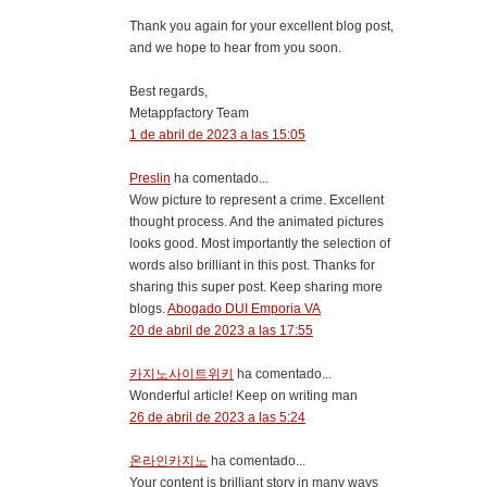
Thank you again for your excellent blog post,
and we hope to hear from you soon.
Best regards,
Metappfactory Team
1 de abril de 2023 a las 15:05
Preslin
ha comentado...
Wow picture to represent a crime. Excellent
thought process. And the animated pictures
looks good. Most importantly the selection of
words also brilliant in this post. Thanks for
sharing this super post. Keep sharing more
blogs.
Abogado DUI Emporia VA
20 de abril de 2023 a las 17:55
카지노사이트위키
ha comentado...
Wonderful article! Keep on writing man
26 de abril de 2023 a las 5:24
온라인카지노
ha comentado...
Your content is brilliant story in many ways