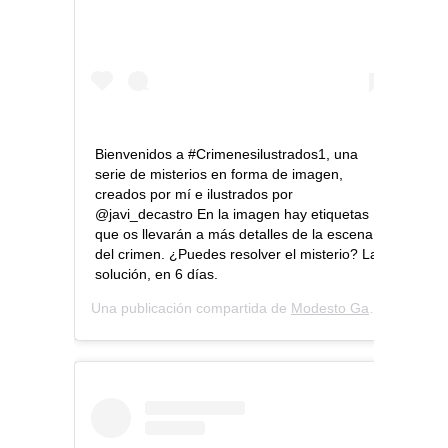
Bienvenidos a #Crimenesilustrados1, una
serie de misterios en forma de imagen,
creados por mí e ilustrados por
@javi_decastro En la imagen hay etiquetas
que os llevarán a más detalles de la escena
del crimen. ¿Puedes resolver el misterio? La
solución, en 6 días.
Una publicación compartida de
Modesto García
(@modes