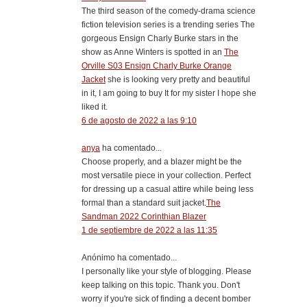
The third season of the comedy-drama science
fiction television series is a trending series The
gorgeous Ensign Charly Burke stars in the
show as Anne Winters is spotted in an
The
Orville S03 Ensign Charly Burke Orange
Jacket
she is looking very pretty and beautiful
in it, I am going to buy It for my sister I hope she
liked it.
6 de agosto de 2022 a las 9:10
anya
ha comentado...
Choose properly, and a blazer might be the
most versatile piece in your collection. Perfect
for dressing up a casual attire while being less
formal than a standard suit jacket.
The
Sandman 2022 Corinthian Blazer
1 de septiembre de 2022 a las 11:35
Anónimo ha comentado...
I personally like your style of blogging. Please
keep talking on this topic. Thank you. Don't
worry if you're sick of finding a decent bomber