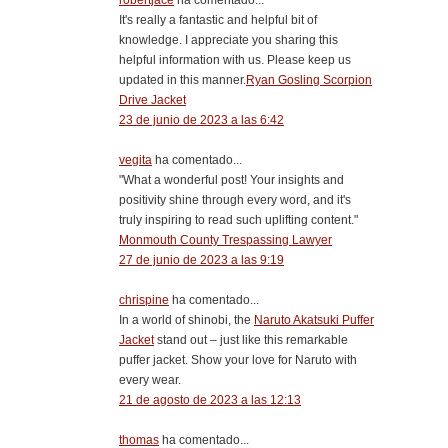
robertjace
ha comentado...
It's really a fantastic and helpful bit of
knowledge. I appreciate you sharing this
helpful information with us. Please keep us
updated in this manner.
Ryan Gosling Scorpion
Drive Jacket
23 de junio de 2023 a las 6:42
vegita
ha comentado...
"What a wonderful post! Your insights and
positivity shine through every word, and it's
truly inspiring to read such uplifting content."
Monmouth County Trespassing Lawyer
27 de junio de 2023 a las 9:19
chrispine
ha comentado...
In a world of shinobi, the
Naruto Akatsuki Puffer
Jacket
stand out – just like this remarkable
puffer jacket. Show your love for Naruto with
every wear.
21 de agosto de 2023 a las 12:13
thomas
ha comentado...