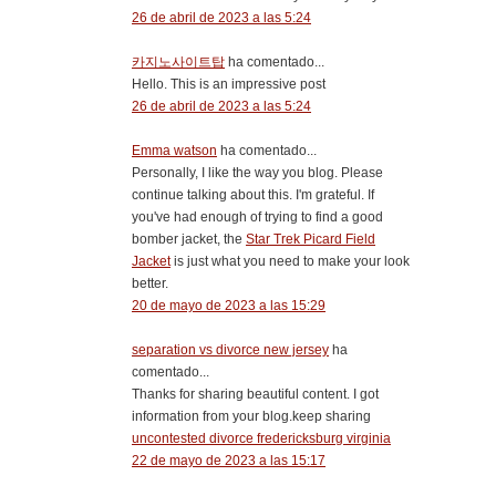
26 de abril de 2023 a las 5:24
카지노사이트탑
ha comentado...
Hello. This is an impressive post
26 de abril de 2023 a las 5:24
Emma watson
ha comentado...
Personally, I like the way you blog. Please
continue talking about this. I'm grateful. If
you've had enough of trying to find a good
bomber jacket, the
Star Trek Picard Field
Jacket
is just what you need to make your look
better.
20 de mayo de 2023 a las 15:29
separation vs divorce new jersey
ha
comentado...
Thanks for sharing beautiful content. I got
information from your blog.keep sharing
uncontested divorce fredericksburg virginia
22 de mayo de 2023 a las 15:17