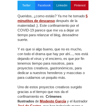
Twitter
Facebook
Linkedin
Pinterest
Queridos, ¿como estáis? Ya me he tomado
5
minutitos de descanso
después de la
maternidad ;). Este confinamiento por el
COVID-19 parece que me va a dejar un
tiempo para relanzar el blog, deseadme
suerte.
Y es que si algo bueno, que no es mucho,
con todo el drama que hay por ahí..., nos está
dejando el virus y el encierro, es que por fin
tenemos tiempo para nosotros, para
proyectos creativos, gastronómicos, para
dedicar a nuestros herederos y mascotas o
para cuidarnos un poquito más.
Uno de estos proyectos creativos surgido
gracias a el tiempo que nos da el
confinamiento es
Crímenes
Ilustrados
de
Modesto García
y el ilustrador
Javi de Castro
,
que han trabajado mano a