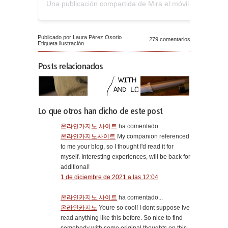
Una publicación compartida de Mira el móvil (@miraelmovil)
Publicado por Laura Pérez Osorio
279 comentarios
Etiqueta
ilustración
Posts relacionados
Lo que otros han dicho de este post
온라인카지노 사이트
ha comentado...
온라인카지노사이트
My companion referenced
to me your blog, so I thought I'd read it for
myself. Interesting experiences, will be back for
additional!
1 de diciembre de 2021 a las 12:04
온라인카지노 사이트
ha comentado...
온라인카지노
Youre so cool! I dont suppose Ive
read anything like this before. So nice to find