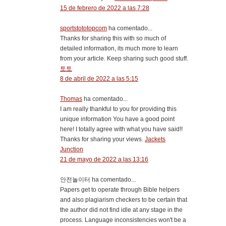
15 de febrero de 2022 a las 7:28
sportstototopcom
ha comentado...
Thanks for sharing this with so much of
detailed information, its much more to learn
from your article. Keep sharing such good stuff.
토토
8 de abril de 2022 a las 5:15
Thomas
ha comentado...
I am really thankful to you for providing this
unique information You have a good point
here! I totally agree with what you have said!!
Thanks for sharing your views.
Jackets
Junction
21 de mayo de 2022 a las 13:16
안전놀이터 ha comentado...
Papers get to operate through Bible helpers
and also plagiarism checkers to be certain that
the author did not find idle at any stage in the
process. Language inconsistencies won't be a