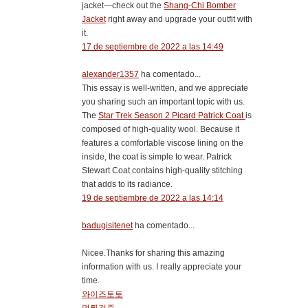
jacket—check out the
Shang-Chi Bomber
Jacket
right away and upgrade your outfit with
it.
17 de septiembre de 2022 a las 14:49
alexander1357
ha comentado...
This essay is well-written, and we appreciate
you sharing such an important topic with us.
The
Star Trek Season 2 Picard Patrick Coat
is
composed of high-quality wool. Because it
features a comfortable viscose lining on the
inside, the coat is simple to wear. Patrick
Stewart Coat contains high-quality stitching
that adds to its radiance.
19 de septiembre de 2022 a las 14:14
badugisitenet
ha comentado...
Nicee.Thanks for sharing this amazing
information with us. I really appreciate your
time.
와이즈토토