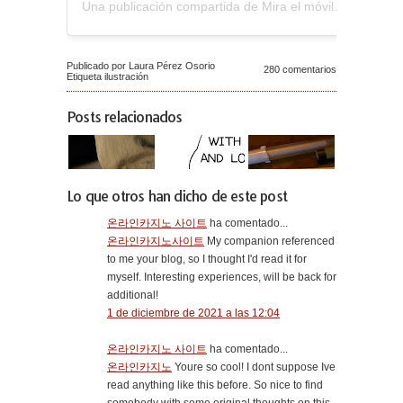
Una publicación compartida de Mira el móvil (@miraelmovil)
Publicado por Laura Pérez Osorio
280 comentarios
Etiqueta
ilustración
Posts relacionados
Lo que otros han dicho de este post
온라인카지노 사이트
ha comentado...
온라인카지노사이트
My companion referenced
to me your blog, so I thought I'd read it for
myself. Interesting experiences, will be back for
additional!
1 de diciembre de 2021 a las 12:04
온라인카지노 사이트
ha comentado...
온라인카지노
Youre so cool! I dont suppose Ive
read anything like this before. So nice to find