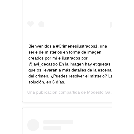
Bienvenidos a #Crimenesilustrados1, una
serie de misterios en forma de imagen,
creados por mí e ilustrados por
@javi_decastro En la imagen hay etiquetas
que os llevarán a más detalles de la escena
del crimen. ¿Puedes resolver el misterio? La
solución, en 6 días.
Una publicación compartida de
Modesto García
(@modes