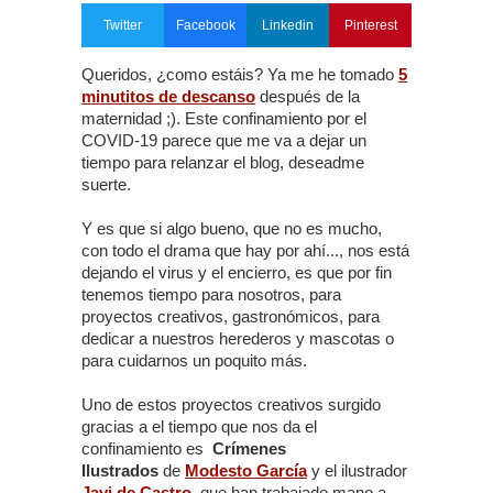
Twitter
Facebook
Linkedin
Pinterest
Queridos, ¿como estáis? Ya me he tomado
5
minutitos de descanso
después de la
maternidad ;). Este confinamiento por el
COVID-19 parece que me va a dejar un
tiempo para relanzar el blog, deseadme
suerte.
Y es que si algo bueno, que no es mucho,
con todo el drama que hay por ahí..., nos está
dejando el virus y el encierro, es que por fin
tenemos tiempo para nosotros, para
proyectos creativos, gastronómicos, para
dedicar a nuestros herederos y mascotas o
para cuidarnos un poquito más.
Uno de estos proyectos creativos surgido
gracias a el tiempo que nos da el
confinamiento es
Crímenes
Ilustrados
de
Modesto García
y el ilustrador
Javi de Castro
,
que han trabajado mano a