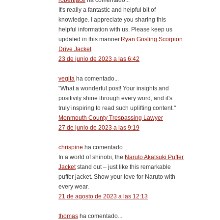
robertjace
ha comentado...
It's really a fantastic and helpful bit of
knowledge. I appreciate you sharing this
helpful information with us. Please keep us
updated in this manner.
Ryan Gosling Scorpion
Drive Jacket
23 de junio de 2023 a las 6:42
vegita
ha comentado...
"What a wonderful post! Your insights and
positivity shine through every word, and it's
truly inspiring to read such uplifting content."
Monmouth County Trespassing Lawyer
27 de junio de 2023 a las 9:19
chrispine
ha comentado...
In a world of shinobi, the
Naruto Akatsuki Puffer
Jacket
stand out – just like this remarkable
puffer jacket. Show your love for Naruto with
every wear.
21 de agosto de 2023 a las 12:13
thomas
ha comentado...