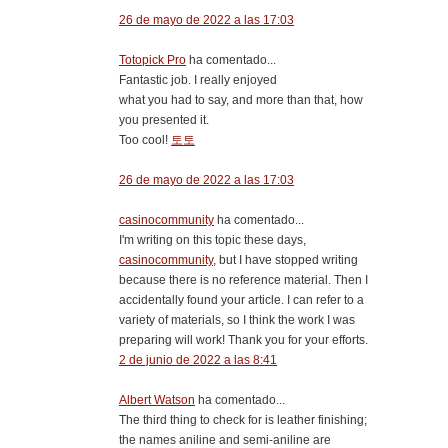
26 de mayo de 2022 a las 17:03
Totopick Pro
ha comentado...
Fantastic job. I really enjoyed
what you had to say, and more than that, how
you presented it.
Too cool!
토토
26 de mayo de 2022 a las 17:03
casinocommunity
ha comentado...
I'm writing on this topic these days,
casinocommunity
, but I have stopped writing
because there is no reference material. Then I
accidentally found your article. I can refer to a
variety of materials, so I think the work I was
preparing will work! Thank you for your efforts.
2 de junio de 2022 a las 8:41
Albert Watson
ha comentado...
The third thing to check for is leather finishing;
the names aniline and semi-aniline are