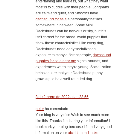
entertaining and fearless, but what they want
most is to cuddle with their people. Longhairs
are calm and quiet, and Smooths have
dachshund for sale
a personality that lies
somewhere in between. Some Mini
Dachshunds can be nervous or shy, but this
isn't correct for the breed. Avoid puppies that
show these characteristics.Like every dog,
Dachshunds need early socialization-
exposure to many different people,
dachshund
puppies for sale near me
sights, sounds, and
experiences-when they're young. Socialization
helps ensure that your Dachshund puppy
grows up to be a well-rounded dog. .
3 de febrero de 2022 a las 23:55
peter
ha comentado...
Your blog is very nice Wish to see much more
like this. Thanks for sharing your information! I
bookmark your blog because I found very good
information on your
afc richmond jacket