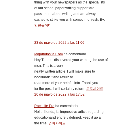
thing with your newspapers as the specialists
of our school paper writing support are
passionate about writing and are always
excited to strike you with something fresh. By:
안전놀이터
23 de mayo de 2022 a las 11:06
Majortotosite Com
ha comentado...
Hey There. I discovered your weblog the use of
msn. This is a very
neatly written article. I will make sure to
bookmark it and return to
read more of your helpful info. Thank you
for the post. I will certainly return.
토토사이트
26 de mayo de 2022 a las 17:02
Racesite Pro
ha comentado...
Hello friends, its impressive article regarding
educationand entirely defined, keep it up all
the time.
경마사이트