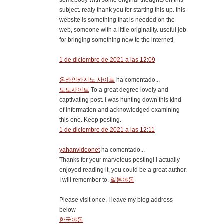
somebody with some original thoughts on this
subject. realy thank you for starting this up. this
website is something that is needed on the
web, someone with a little originality. useful job
for bringing something new to the internet!
1 de diciembre de 2021 a las 12:09
온라인카지노 사이트
ha comentado...
토토사이트
To a great degree lovely and
captivating post. I was hunting down this kind
of information and acknowledged examining
this one. Keep posting.
1 de diciembre de 2021 a las 12:11
yahanvideonet
ha comentado...
Thanks for your marvelous posting! I actually
enjoyed reading it, you could be a great author.
I will remember to.
일본야동
Please visit once. I leave my blog address
below
한국야동