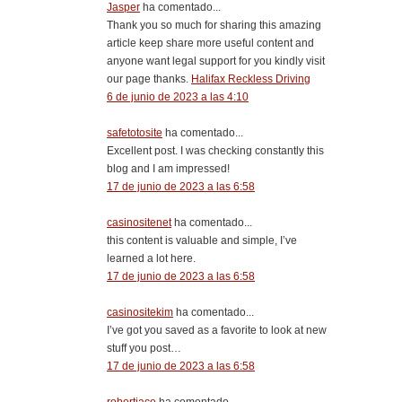
Jasper
ha comentado...
Thank you so much for sharing this amazing
article keep share more useful content and
anyone want legal support for you kindly visit
our page thanks.
Halifax Reckless Driving
6 de junio de 2023 a las 4:10
safetotosite
ha comentado...
Excellent post. I was checking constantly this
blog and I am impressed!
17 de junio de 2023 a las 6:58
casinositenet
ha comentado...
this content is valuable and simple, I’ve
learned a lot here.
17 de junio de 2023 a las 6:58
casinositekim
ha comentado...
I’ve got you saved as a favorite to look at new
stuff you post…
17 de junio de 2023 a las 6:58