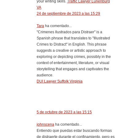
your writing skills.
Traffic Lawyer Lunenburg
VA
24 de septiembre de 2023 a las 15:29
Tara
ha comentado...
"Crimenes Ilustrados para Distraer" is a
Spanish phrase that translates to "Illustrated
Crimes to Distract" in English. This phrase
suggests a creative or artistic approach to
exploring or depicting crimes, possibly in the
context of entertainment, literature, or visual
storytelling that engages and captivates the
audience.
DUI Lawyer Suffolk Virginia
5 de octubre de 2023 a las 15:15
johnscena
ha comentado...
Entiendo que puedas estar buscando formas
de distraerte durante el confinamiento, pero es