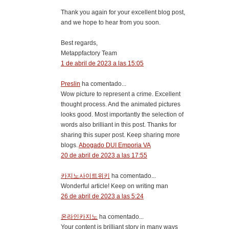
Thank you again for your excellent blog post,
and we hope to hear from you soon.
Best regards,
Metappfactory Team
1 de abril de 2023 a las 15:05
Preslin
ha comentado...
Wow picture to represent a crime. Excellent
thought process. And the animated pictures
looks good. Most importantly the selection of
words also brilliant in this post. Thanks for
sharing this super post. Keep sharing more
blogs.
Abogado DUI Emporia VA
20 de abril de 2023 a las 17:55
카지노사이트위키
ha comentado...
Wonderful article! Keep on writing man
26 de abril de 2023 a las 5:24
온라인카지노
ha comentado...
Your content is brilliant story in many ways