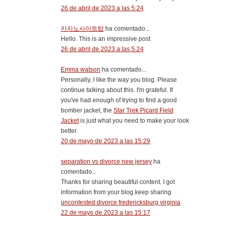
26 de abril de 2023 a las 5:24
카지노사이트탑
ha comentado...
Hello. This is an impressive post
26 de abril de 2023 a las 5:24
Emma watson
ha comentado...
Personally, I like the way you blog. Please
continue talking about this. I'm grateful. If
you've had enough of trying to find a good
bomber jacket, the
Star Trek Picard Field
Jacket
is just what you need to make your look
better.
20 de mayo de 2023 a las 15:29
separation vs divorce new jersey
ha
comentado...
Thanks for sharing beautiful content. I got
information from your blog.keep sharing
uncontested divorce fredericksburg virginia
22 de mayo de 2023 a las 15:17