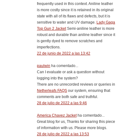
frequently used in this context. Aniline leather
is more costly since it is retained in its original
state with all of its flaws and defects, but it is
sensitive to water and UV damage.
Lady Gaga
Top Gun 2 Jacket
Semi-aniline leather is more
robust and durable than aniline leather since it
is gently dyed to remove scratches and
imperfections.
22 de junio de 2022 a las 13:42
paulwin
ha comentado...
Can I evaluate or ask a question without
logging into the system?
There are no unrecorded reviews or queries in
Netherleafs FAQS
our system, ensuring that
comments are both safe and truthful.
28 de julio de 2022 a las 9:46
America Chavez Jacket
ha comentado...
Great blog for us, Thanks for sharing this piece
of information with us. Please more blogs.
28 de julio de 2022 a las 13:53