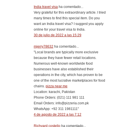
India travel visa
ha comentado...
Very grateful for this extraordinary article. I tried
many times to find this special item. Do you
want an India travel visa? I suggest you apply
online for your travel visa to India.
30 de julio de 2022 a las 15:29
mjerry78632
ha comentado...
"Local brands are typically more exclusive
because they have fewer retail locations.
Numerous well-known worldwide food
businesses have also established their
operations in the city, which has proven to be
one of the most lucrative marketplaces for food
chains.
pizza near me
Location: karachi, Pakistan
Phone Orders: (021) 111 981 111
Email Orders: info@pizzeria.com.pk
WhatsApp: +92 311 1981111"
4 de agosto de 2022 a las 7:12
Richyard costello
ha comentado...