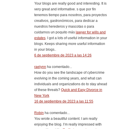
Your blogs are really good and interesting. It is
very great and informative. s que por fin
tenemos tiempo para nosotros, para proyectos
creativos, gastronómicos, para dedicar a
nuestros herederos y mascotas o para
cuidarnos un poquito más
lawyer for wills and
estates
. I got a lots of useful information in your
blogs. Keeps sharing more useful information
in your blogs..
6 de septiembre de 2023 a las 14:26
raelynn
ha comentado...
How do you see the landscape of cybercrime
evolving in the coming years, and what can
individuals and organizations do to stay ahead
of these threats?
Quick and Easy Divorce in
New York
16 de septiembre de 2023 a las 11:55
Robin
ha comentado...
You wrote a beautiful content. I am really
enjoying the blog. I’m really impressed with