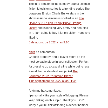
The third season of the comedy-drama science
fiction television series is a trending series The
gorgeous Ensign Charly Burke stars in the
show as Anne Winters is spotted in an
The
Orville S03 Ensign Charly Burke Orange
Jacket
she is looking very pretty and beautiful
in it, I am going to buy It for my sister I hope she
liked it.
6 de agosto de 2022 a las 9:10
anya
ha comentado...
Choose properly, and a blazer might be the
most versatile piece in your collection. Perfect
for dressing up a casual attire while being less
formal than a standard suit jacket.
The
Sandman 2022 Corinthian Blazer
1 de septiembre de 2022 a las 11:35
Anónimo ha comentado...
I personally like your style of blogging. Please
keep talking on this topic. Thank you. Don't
worry if you're sick of finding a decent bomber