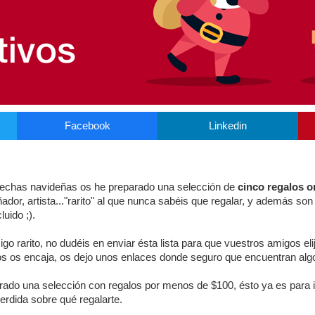
Facebook
Linkedin
fechas navideñas os he preparado una selección de
cinco regalos or
ador, artista..."rarito" al que nunca sabéis que regalar, y además son
luido ;).
igo rarito, no dudéis en enviar ésta lista para que vuestros amigos el
stos os encaja, os dejo unos enlaces donde seguro que encuentran alg
ado una selección con regalos por menos de $100, ésto ya es para i
erdida sobre qué regalarte.