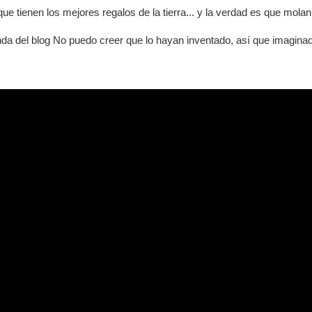
ue tienen los mejores regalos de la tierra... y la verdad es que molan
nda del blog No puedo creer que lo hayan inventado, así que imagina