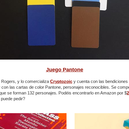
Juego Pantone
 Rogers, y lo comercializa
Cryptozoic
y cuenta con las bendiciones o
r con las cartas de color Pantone, personajes reconocibles. Se comp
 que se forman 132 personajes. Podéis encontrarlo en Amazon por $
2
 puede pedir?