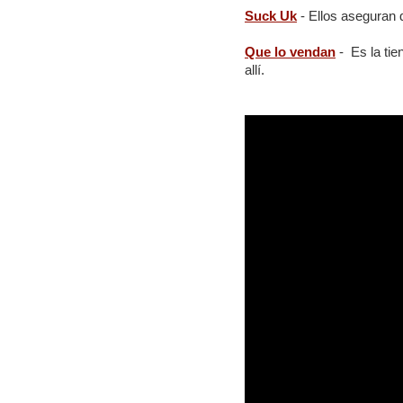
Suck Uk
- Ellos aseguran q
Que lo vendan
- Es la tie
allí.