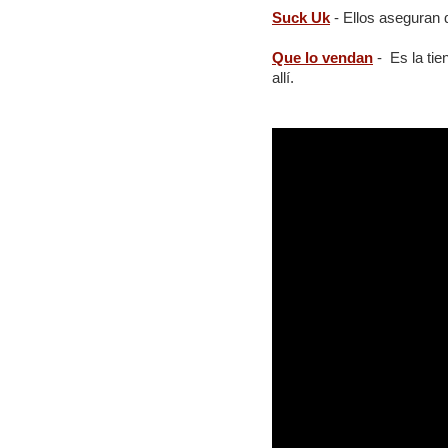
Suck Uk
- Ellos aseguran q
Que lo vendan
- Es la tie
allí.