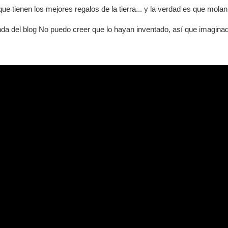
ue tienen los mejores regalos de la tierra... y la verdad es que molan
nda del blog No puedo creer que lo hayan inventado, así que imagina