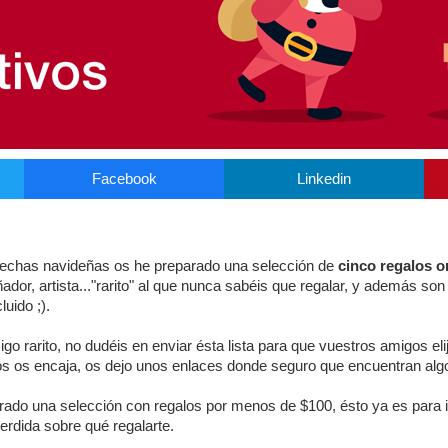
Facebook
Linkedin
fechas navideñas os he preparado una selección de
cinco regalos or
ador, artista..."rarito" al que nunca sabéis que regalar, y además son
luido ;).
igo rarito, no dudéis en enviar ésta lista para que vuestros amigos el
stos os encaja, os dejo unos enlaces donde seguro que encuentran alg
ado una selección con regalos por menos de $100, ésto ya es para i
erdida sobre qué regalarte.