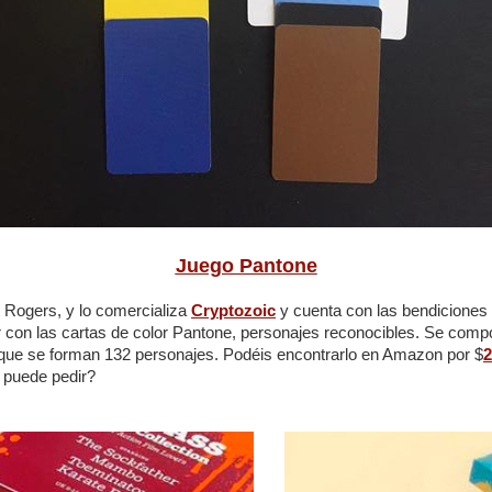
Juego Pantone
 Rogers, y lo comercializa
Cryptozoic
y cuenta con las bendiciones o
r con las cartas de color Pantone, personajes reconocibles. Se comp
 que se forman 132 personajes. Podéis encontrarlo en Amazon por $
2
 puede pedir?