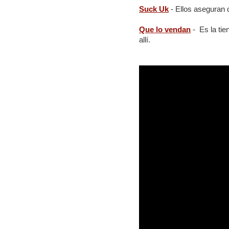
Suck Uk
- Ellos aseguran q
Que lo vendan
- Es la tie
allí.