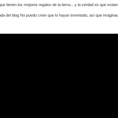
ue tienen los mejores regalos de la tierra... y la verdad es que molan
nda del blog No puedo creer que lo hayan inventado, así que imagina