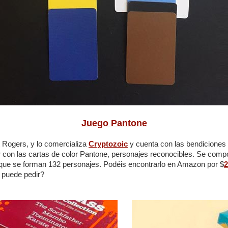
Juego Pantone
 Rogers, y lo comercializa
Cryptozoic
y cuenta con las bendiciones o
r con las cartas de color Pantone, personajes reconocibles. Se comp
 que se forman 132 personajes. Podéis encontrarlo en Amazon por $
2
 puede pedir?