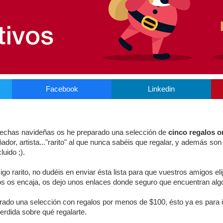
Facebook
Linkedin
fechas navideñas os he preparado una selección de
cinco regalos or
ador, artista..."rarito" al que nunca sabéis que regalar, y además son
luido ;).
igo rarito, no dudéis en enviar ésta lista para que vuestros amigos el
stos os encaja, os dejo unos enlaces donde seguro que encuentran alg
ado una selección con regalos por menos de $100, ésto ya es para i
erdida sobre qué regalarte.