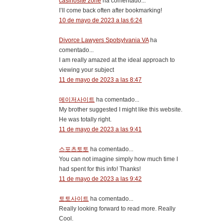
casinosite zone
ha comentado...
I’ll come back often after bookmarking!
10 de mayo de 2023 a las 6:24
Divorce Lawyers Spotsylvania VA
ha
comentado...
I am really amazed at the ideal approach to
viewing your subject
11 de mayo de 2023 a las 8:47
메이저사이트
ha comentado...
My brother suggested I might like this website.
He was totally right.
11 de mayo de 2023 a las 9:41
스포츠토토
ha comentado...
You can not imagine simply how much time I
had spent for this info! Thanks!
11 de mayo de 2023 a las 9:42
토토사이트
ha comentado...
Really looking forward to read more. Really
Cool.