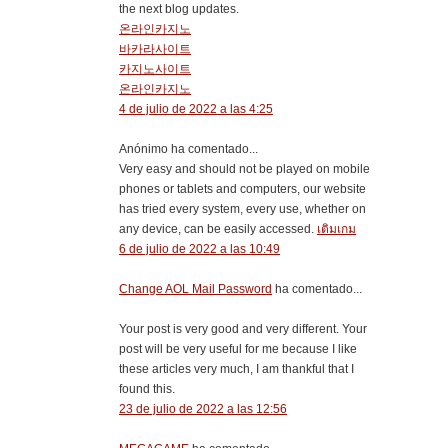
the next blog updates.
온라인카지노
바카라사이트
카지노사이트
온라인카지노
4 de julio de 2022 a las 4:25
Anónimo ha comentado...
Very easy and should not be played on mobile
phones or tablets and computers, our website
has tried every system, every use, whether on
any device, can be easily accessed.
เติมเกม
6 de julio de 2022 a las 10:49
Change AOL Mail Password
ha comentado...
Your post is very good and very different. Your
post will be very useful for me because I like
these articles very much, I am thankful that I
found this.
23 de julio de 2022 a las 12:56