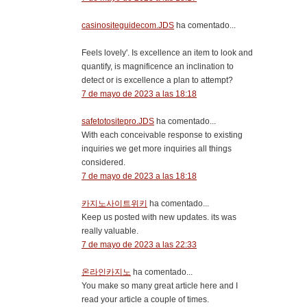
casinositeguidecom.JDS
ha comentado...
Feels lovely'. Is excellence an item to look and
quantify, is magnificence an inclination to
detect or is excellence a plan to attempt?
7 de mayo de 2023 a las 18:18
safetotositepro.JDS
ha comentado...
With each conceivable response to existing
inquiries we get more inquiries all things
considered.
7 de mayo de 2023 a las 18:18
카지노사이트위키
ha comentado...
Keep us posted with new updates. its was
really valuable.
7 de mayo de 2023 a las 22:33
온라인카지노
ha comentado...
You make so many great article here and I
read your article a couple of times.