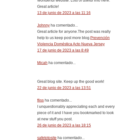
Wonderful website. Lots of useful info here.
Great article!
13 de junio de 2023 a las 11:16
Johnny
ha comentado...
Great article for anyone.The post was really
help to us keep post more blog.
Prevención
Violencia Doméstica Acto Nueva Jersey
17 de junio de 2023 a las 8:49
Micah
ha comentado...
Great blog site. Keep up the good work!
22 de junio de 2023 a las 13:51
fliss
ha comentado...
I unquestionably appreciating each and every
piece of it and I have you bookmarked to look
at new stuff you post.
26 de junio de 2023 a las 18:15
safetotosite
ha comentado...