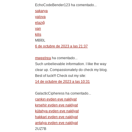
EchoCodeBender123 ha comentado...
sakarya
yalova
elazığ
van
kilis
MBİ0L
6 de octubre de 2023 a las 21:37
mweelrea
ha comentado...
Such unbelievable information. I like the way
clear up. Compassionately do check my blog.
Best of luck!!! Check out my site:
14 de octubre de 2023 a las 10:31
GalacticCipheress ha comentado...
çankırı evden eve nakliyat
kırşehir evden eve nakliyat
kütahya evden eve nakliyat
hakkari evden eve nakliyat
antalya evden eve nakliyat
2UZ7B