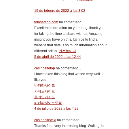
19 de febrero de 2022 a las 3:02
totosafedb.com
ha comentado...
Excellent information on your blog, thank you
for taking the time to share with us. Amazing
insight you have on this, It's nice to find a
website that details so much information about
different artists.
안전놀이터
5 de abril de 2022 a las 12:44
casinositetop
ha comentado...
I have taken this blog that written very well. I
like you.
바카라사이트
카지노사이트
온라인카지노
바카라사이트닷컴
4 de julio de 2022 a las 4:22
casinositewiki
ha comentado...
Thanks for a very interesting blog. Waiting for