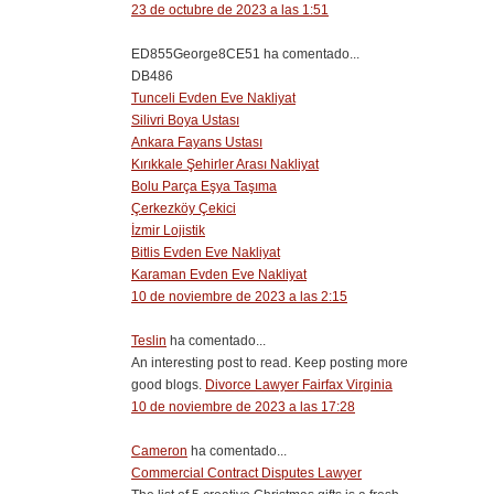
23 de octubre de 2023 a las 1:51
ED855George8CE51 ha comentado...
DB486
Tunceli Evden Eve Nakliyat
Silivri Boya Ustası
Ankara Fayans Ustası
Kırıkkale Şehirler Arası Nakliyat
Bolu Parça Eşya Taşıma
Çerkezköy Çekici
İzmir Lojistik
Bitlis Evden Eve Nakliyat
Karaman Evden Eve Nakliyat
10 de noviembre de 2023 a las 2:15
Teslin
ha comentado...
An interesting post to read. Keep posting more
good blogs.
Divorce Lawyer Fairfax Virginia
10 de noviembre de 2023 a las 17:28
Cameron
ha comentado...
Commercial Contract Disputes Lawyer