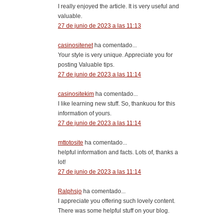
I really enjoyed the article. It is very useful and
valuable.
27 de junio de 2023 a las 11:13
casinositenet
ha comentado...
Your style is very unique. Appreciate you for
posting Valuable tips.
27 de junio de 2023 a las 11:14
casinositekim
ha comentado...
I like learning new stuff. So, thankuou for this
information of yours.
27 de junio de 2023 a las 11:14
mttotosite
ha comentado...
helpful information and facts. Lots of, thanks a
lot!
27 de junio de 2023 a las 11:14
Ralphsjo
ha comentado...
I appreciate you offering such lovely content.
There was some helpful stuff on your blog.