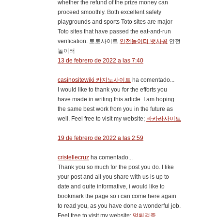
whether the refund of the prize money can
proceed smoothly. Both excellent safety
playgrounds and sports Toto sites are major
Toto sites that have passed the eat-and-run
verification. 토토사이트
안전놀이터 뱃사공
안전
놀이터
13 de febrero de 2022 a las 7:40
casinositewiki 카지노사이트
ha comentado...
I would like to thank you for the efforts you
have made in writing this article. I am hoping
the same best work from you in the future as
well. Feel free to visit my website;
바카라사이트
19 de febrero de 2022 a las 2:59
cristellecruz
ha comentado...
Thank you so much for the post you do. I like
your post and all you share with us is up to
date and quite informative, i would like to
bookmark the page so i can come here again
to read you, as you have done a wonderful job.
Feel free to visit my website;
먹튀검증