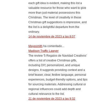
each gift idea is evident, making this list a
valuable resource for those who want to give
more than just material possessions this
Christmas. The level of creativity in these
Christmas gift suggestions is impressive, and
the list is a delightful departure from the
ordinary.
14 de noviembre de 2023 a las 8:07
Mayasmith
ha comentado...
Madison Traffic Lawyer
The review '5 Regalos de Navidad Creativos'
offers a list of creative Christmas gifts,
including DIY, personalized, and unique
designs. It suggests providing context and a
brief teaser, clear, festive language, personal
experiences, budget-friendly options, and tips
for sourcing materials. Addressing cultural or
regional influences could add depth and
cultural relevance to the list.
21 de noviembre de 2023 a las 9:32