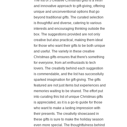
The list of 5 creative Christmas gifts is a fresh
and innovative approach to gift-giving, offering
unique and unconventional options that go
beyond traditional gifts. The curated selection
is thoughtful and diverse, catering to various
interests and encouraging thinking outside the
box. The suggestions provided are not only
creative but also practical, making them ideal
for those who want their gifts to be both unique
and useful. The variety in these creative
Christmas gifts ensures that there's something
for everyone, from art enthusiasts to tech
lovers. The creativity behind each suggestion
is commendable, and the list has successfully
sparked imagination for gift-giving. The gifts
featured are not just items but experiences and
memories waiting to be shared. The effort put
into curating this list of unique Christmas gifts
is appreciated, as it is a go-to guide for those
who want to make a lasting impression with
their presents. The creativity showcased in
these gifts is sure to make the holiday season
even more special. The thoughtfulness behind