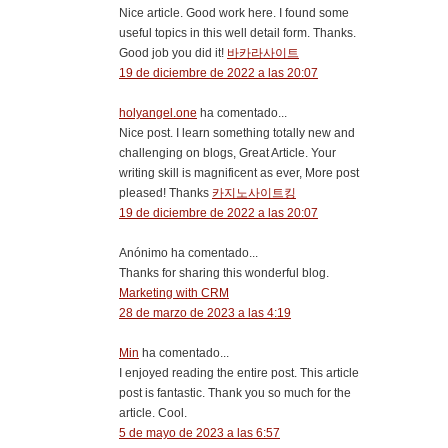
Nice article. Good work here. I found some
useful topics in this well detail form. Thanks.
Good job you did it!
바카라사이트
19 de diciembre de 2022 a las 20:07
holyangel.one
ha comentado...
Nice post. I learn something totally new and
challenging on blogs, Great Article. Your
writing skill is magnificent as ever, More post
pleased! Thanks
카지노사이트킹
19 de diciembre de 2022 a las 20:07
Anónimo ha comentado...
Thanks for sharing this wonderful blog.
Marketing with CRM
28 de marzo de 2023 a las 4:19
Min
ha comentado...
I enjoyed reading the entire post. This article
post is fantastic. Thank you so much for the
article. Cool.
5 de mayo de 2023 a las 6:57