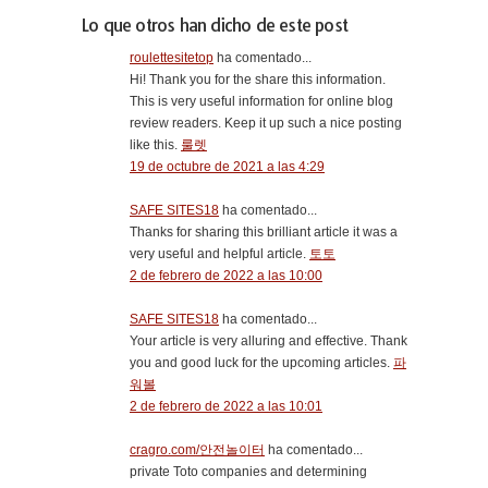
Lo que otros han dicho de este post
roulettesitetop
ha comentado...
Hi! Thank you for the share this information.
This is very useful information for online blog
review readers. Keep it up such a nice posting
like this.
룰렛
19 de octubre de 2021 a las 4:29
SAFE SITES18
ha comentado...
Thanks for sharing this brilliant article it was a
very useful and helpful article.
토토
2 de febrero de 2022 a las 10:00
SAFE SITES18
ha comentado...
Your article is very alluring and effective. Thank
you and good luck for the upcoming articles.
파
워볼
2 de febrero de 2022 a las 10:01
cragro.com/안전놀이터
ha comentado...
private Toto companies and determining