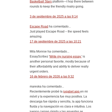
Basketball Stars
platform—I hop there between
rounds to keep the friendly rivalry going.
3 de septiembre de 2025 a las 9:14
Escape Road
ha comentado...
Just played Escape Road – the speed feels
amazing.
17 de septiembre de 2025 a las 10:21
Mila Monroe ha comentado...
EssayScribez '
Write my nursing essay.
' is
another personal favorite, mostly because of
their affordability and ability to deliver really
urgent orders.
16 de febrero de 2026 a las 9:32
mareska ha comentado...
Recientemente probé la
jugabet app
en mi
móvil y la experiencia fue muy positiva. La
descarga fue rápida y sencilla, la app funciona
fluida y la navegación es clara e intuitiva. Los
juegos cargan rápido y las apuestas se