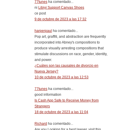
77tunes
ha comentado...
ni
Libiyi Support Canvas Shoes
ce post
9 de octubre de 2023 a las 17:32
harperpaul
ha comentado...
Pop art, graffiti, and abstraction are frequently
incorporated into Abney's compositions to
produce visually arresting compositions that
stimulate discussions on race, gender, identity,
and power.
¿Cuáles son las causales de divorcio en
Nueva Jersey?
10 de octubre de 2023 a las 12:53
77tunes
ha comentado...
good information
Is Cash App Safe to Receive Money from
Strangers
18 de octubre de 2023 a las 11:04
Richard
ha comentado...
Are you Looking for a best lawyer, visit this