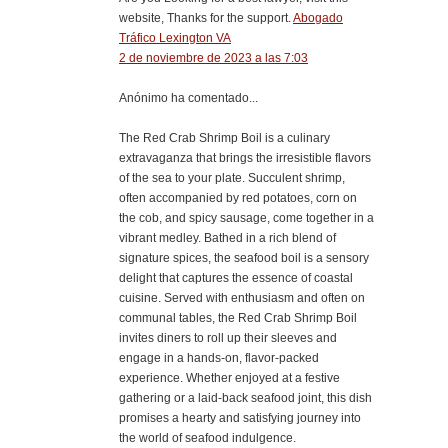
website, Thanks for the support.
Abogado
Tráfico Lexington VA
2 de noviembre de 2023 a las 7:03
Anónimo ha comentado...
The Red Crab Shrimp Boil is a culinary
extravaganza that brings the irresistible flavors
of the sea to your plate. Succulent shrimp,
often accompanied by red potatoes, corn on
the cob, and spicy sausage, come together in a
vibrant medley. Bathed in a rich blend of
signature spices, the seafood boil is a sensory
delight that captures the essence of coastal
cuisine. Served with enthusiasm and often on
communal tables, the Red Crab Shrimp Boil
invites diners to roll up their sleeves and
engage in a hands-on, flavor-packed
experience. Whether enjoyed at a festive
gathering or a laid-back seafood joint, this dish
promises a hearty and satisfying journey into
the world of seafood indulgence.