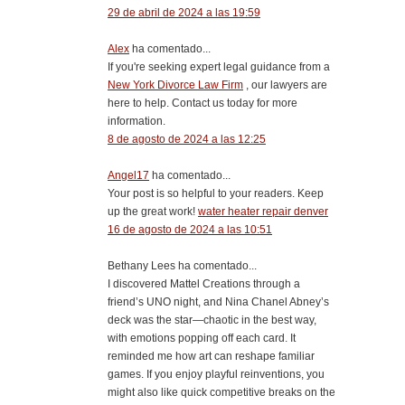
29 de abril de 2024 a las 19:59
Alex
ha comentado...
If you're seeking expert legal guidance from a
New York Divorce Law Firm
, our lawyers are
here to help. Contact us today for more
information.
8 de agosto de 2024 a las 12:25
Angel17
ha comentado...
Your post is so helpful to your readers. Keep
up the great work!
water heater repair denver
16 de agosto de 2024 a las 10:51
Bethany Lees ha comentado...
I discovered Mattel Creations through a
friend’s UNO night, and Nina Chanel Abney’s
deck was the star—chaotic in the best way,
with emotions popping off each card. It
reminded me how art can reshape familiar
games. If you enjoy playful reinventions, you
might also like quick competitive breaks on the