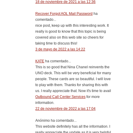
18 de noviembre de 2021 a las 12:36
Recover Forgot AOL Mail Password
ha
comentado...
nice post, keep up with this interesting work. It
really is good to know that this topic is being
covered also on this web site so cheers for
taking time to discuss this!
3 de mayo de 2022 a las 14:22
KATE
ha comentado...
This is so good that Nina Chanel reinvents the
UNO deck. This will be very beneficial for many
people. These cards are so beautiful. I will love
to play with them. Thanks for sharing this with
us. I really appreciate that. Now it's time to avail
Outbound Call Center Services
for more
information.
22 de noviembre de 2022 a las 17:04
Anónimo ha comentado...
This website definitely has all the information. I
really appreciate the update as it is very helpful