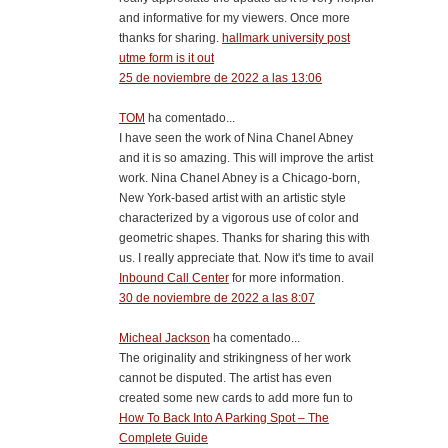
and informative for my viewers. Once more
thanks for sharing.
hallmark university post
utme form is it out
25 de noviembre de 2022 a las 13:06
TOM
ha comentado...
I have seen the work of Nina Chanel Abney
and it is so amazing. This will improve the artist
work. Nina Chanel Abney is a Chicago-born,
New York-based artist with an artistic style
characterized by a vigorous use of color and
geometric shapes. Thanks for sharing this with
us. I really appreciate that. Now it's time to avail
Inbound Call Center
for more information.
30 de noviembre de 2022 a las 8:07
Micheal Jackson
ha comentado...
The originality and strikingness of her work
cannot be disputed. The artist has even
created some new cards to add more fun to
How To Back Into A Parking Spot – The
Complete Guide