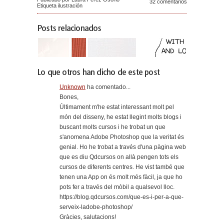
32 comentarios
Etiqueta
ilustración
Posts relacionados
Lo que otros han dicho de este post
Unknown
ha comentado...
Bones,
Últimament m'he estat interessant molt pel
món del disseny, he estat llegint molts blogs i
buscant molts cursos i he trobat un que
s'anomena Adobe Photoshop que la veritat és
genial. Ho he trobat a través d'una pàgina web
que es diu Qdcursos on allà pengen tots els
cursos de diferents centres. He vist també que
tenen una App on és molt més fàcil, ja que ho
pots fer a través del mòbil a qualsevol lloc.
https://blog.qdcursos.com/que-es-i-per-a-que-
serveix-ladobe-photoshop/
Gràcies, salutacions!