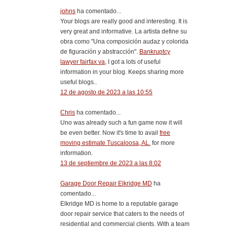
johns
ha comentado...
Your blogs are really good and interesting. It is
very great and informative. La artista define su
obra como "Una composición audaz y colorida
de figuración y abstracción".
Bankruptcy
lawyer fairfax va
, I got a lots of useful
information in your blog. Keeps sharing more
useful blogs..
12 de agosto de 2023 a las 10:55
Chris
ha comentado...
Uno was already such a fun game now it will
be even better. Now it's time to avail
free
moving estimate Tuscaloosa, AL.
for more
information.
13 de septiembre de 2023 a las 8:02
Garage Door Repair Elkridge MD
ha
comentado...
Elkridge MD is home to a reputable garage
door repair service that caters to the needs of
residential and commercial clients. With a team