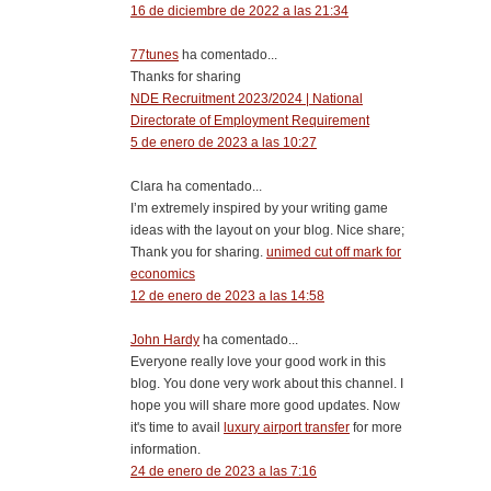
16 de diciembre de 2022 a las 21:34
77tunes
ha comentado...
Thanks for sharing
NDE Recruitment 2023/2024 | National
Directorate of Employment Requirement
5 de enero de 2023 a las 10:27
Clara ha comentado...
I’m extremely inspired by your writing game
ideas with the layout on your blog. Nice share;
Thank you for sharing.
unimed cut off mark for
economics
12 de enero de 2023 a las 14:58
John Hardy
ha comentado...
Everyone really love your good work in this
blog. You done very work about this channel. I
hope you will share more good updates. Now
it's time to avail
luxury airport transfer
for more
information.
24 de enero de 2023 a las 7:16