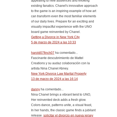
appealing to new audiences and evoking
existing fanatics. Chanel's innovative approach
to the game is an inspiring example of how art
can transform even the most familiar elements
of our daily lives. Prepare for an exciting and
visually impactful experience with the UNO
board game reinvented by Chanel.
Getting a Divorce in New York City
5 de marzo de 2024 a las 10:33
harold07finch07
ha comentado...
Fascinante descubrimiento de Mattel
Creations y su audaz colaboración con la
artista Nina Chanel Abney.
New York Divorce Law Marital Property
13 de marzo de 2024 a las 16:14
danny
ha comentado...
Nina Chanel brings a vibrant twist to UNO,
Her reinvented deck adds a fresh glow.
Colors dance, patterns unite, a visual feast,
In her hands, the classic game finds a jubilant
release.
solicitar el divorcio en nueva jersey