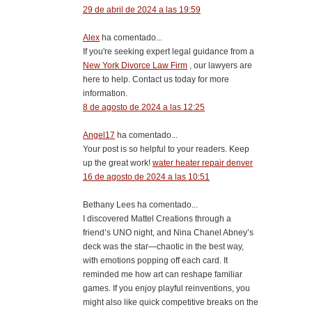
29 de abril de 2024 a las 19:59
Alex
ha comentado...
If you're seeking expert legal guidance from a
New York Divorce Law Firm
, our lawyers are
here to help. Contact us today for more
information.
8 de agosto de 2024 a las 12:25
Angel17
ha comentado...
Your post is so helpful to your readers. Keep
up the great work!
water heater repair denver
16 de agosto de 2024 a las 10:51
Bethany Lees ha comentado...
I discovered Mattel Creations through a
friend’s UNO night, and Nina Chanel Abney’s
deck was the star—chaotic in the best way,
with emotions popping off each card. It
reminded me how art can reshape familiar
games. If you enjoy playful reinventions, you
might also like quick competitive breaks on the