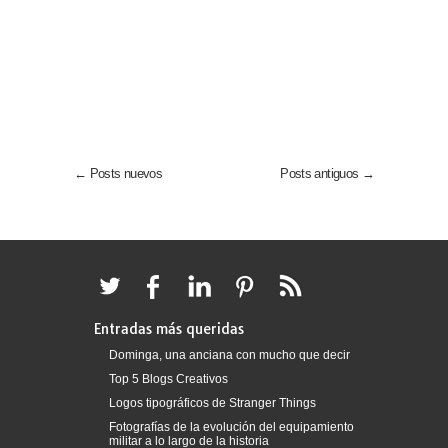
← Posts nuevos
Posts antiguos →
Entradas más queridas
Dominga, una anciana con mucho que decir
Top 5 Blogs Creativos
Logos tipográficos de Stranger Things
Fotografías de la evolución del equipamiento
militar a lo largo de la historia