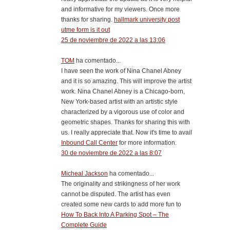
and informative for my viewers. Once more
thanks for sharing.
hallmark university post
utme form is it out
25 de noviembre de 2022 a las 13:06
TOM
ha comentado...
I have seen the work of Nina Chanel Abney
and it is so amazing. This will improve the artist
work. Nina Chanel Abney is a Chicago-born,
New York-based artist with an artistic style
characterized by a vigorous use of color and
geometric shapes. Thanks for sharing this with
us. I really appreciate that. Now it's time to avail
Inbound Call Center
for more information.
30 de noviembre de 2022 a las 8:07
Micheal Jackson
ha comentado...
The originality and strikingness of her work
cannot be disputed. The artist has even
created some new cards to add more fun to
How To Back Into A Parking Spot – The
Complete Guide