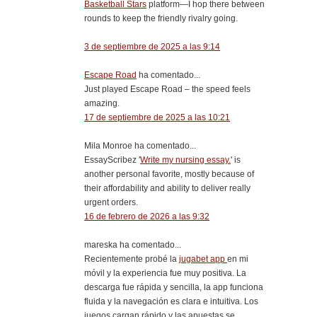
Basketball Stars
platform—I hop there between
rounds to keep the friendly rivalry going.
3 de septiembre de 2025 a las 9:14
Escape Road
ha comentado...
Just played Escape Road – the speed feels
amazing.
17 de septiembre de 2025 a las 10:21
Mila Monroe ha comentado...
EssayScribez '
Write my nursing essay.
' is
another personal favorite, mostly because of
their affordability and ability to deliver really
urgent orders.
16 de febrero de 2026 a las 9:32
mareska ha comentado...
Recientemente probé la
jugabet app
en mi
móvil y la experiencia fue muy positiva. La
descarga fue rápida y sencilla, la app funciona
fluida y la navegación es clara e intuitiva. Los
juegos cargan rápido y las apuestas se