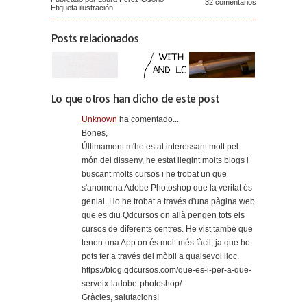
32 comentarios
Etiqueta
ilustración
Posts relacionados
Lo que otros han dicho de este post
Unknown
ha comentado...
Bones,
Últimament m'he estat interessant molt pel
món del disseny, he estat llegint molts blogs i
buscant molts cursos i he trobat un que
s'anomena Adobe Photoshop que la veritat és
genial. Ho he trobat a través d'una pàgina web
que es diu Qdcursos on allà pengen tots els
cursos de diferents centres. He vist també que
tenen una App on és molt més fàcil, ja que ho
pots fer a través del mòbil a qualsevol lloc.
https://blog.qdcursos.com/que-es-i-per-a-que-
serveix-ladobe-photoshop/
Gràcies, salutacions!