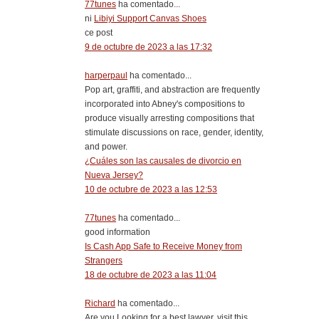
77tunes
ha comentado...
ni
Libiyi Support Canvas Shoes
ce post
9 de octubre de 2023 a las 17:32
harperpaul
ha comentado...
Pop art, graffiti, and abstraction are frequently
incorporated into Abney's compositions to
produce visually arresting compositions that
stimulate discussions on race, gender, identity,
and power.
¿Cuáles son las causales de divorcio en
Nueva Jersey?
10 de octubre de 2023 a las 12:53
77tunes
ha comentado...
good information
Is Cash App Safe to Receive Money from
Strangers
18 de octubre de 2023 a las 11:04
Richard
ha comentado...
Are you Looking for a best lawyer, visit this