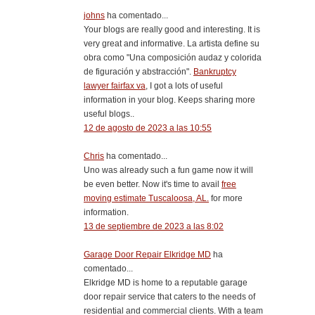
johns
ha comentado...
Your blogs are really good and interesting. It is
very great and informative. La artista define su
obra como "Una composición audaz y colorida
de figuración y abstracción".
Bankruptcy
lawyer fairfax va
, I got a lots of useful
information in your blog. Keeps sharing more
useful blogs..
12 de agosto de 2023 a las 10:55
Chris
ha comentado...
Uno was already such a fun game now it will
be even better. Now it's time to avail
free
moving estimate Tuscaloosa, AL.
for more
information.
13 de septiembre de 2023 a las 8:02
Garage Door Repair Elkridge MD
ha
comentado...
Elkridge MD is home to a reputable garage
door repair service that caters to the needs of
residential and commercial clients. With a team