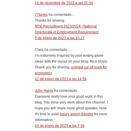
16 de diciembre de 2022 a las 21:34
77tunes
ha comentado...
Thanks for sharing
NDE Recruitment 2023/2024 | National
Directorate of Employment Requirement
5 de enero de 2023 a las 10:27
Clara ha comentado...
I’m extremely inspired by your writing game
ideas with the layout on your blog. Nice share;
Thank you for sharing.
unimed cut off mark for
economics
12 de enero de 2023 a las 14:58
John Hardy
ha comentado...
Everyone really love your good work in this
blog. You done very work about this channel. I
hope you will share more good updates. Now
it's time to avail
luxury airport transfer
for more
information.
24 de enero de 2023 a las 7:16