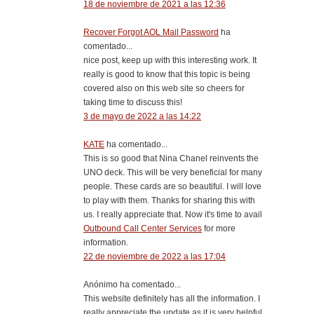
18 de noviembre de 2021 a las 12:36
Recover Forgot AOL Mail Password
ha
comentado...
nice post, keep up with this interesting work. It
really is good to know that this topic is being
covered also on this web site so cheers for
taking time to discuss this!
3 de mayo de 2022 a las 14:22
KATE
ha comentado...
This is so good that Nina Chanel reinvents the
UNO deck. This will be very beneficial for many
people. These cards are so beautiful. I will love
to play with them. Thanks for sharing this with
us. I really appreciate that. Now it's time to avail
Outbound Call Center Services
for more
information.
22 de noviembre de 2022 a las 17:04
Anónimo ha comentado...
This website definitely has all the information. I
really appreciate the update as it is very helpful