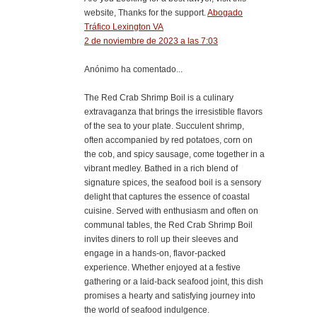
website, Thanks for the support.
Abogado
Tráfico Lexington VA
2 de noviembre de 2023 a las 7:03
Anónimo ha comentado...
The Red Crab Shrimp Boil is a culinary
extravaganza that brings the irresistible flavors
of the sea to your plate. Succulent shrimp,
often accompanied by red potatoes, corn on
the cob, and spicy sausage, come together in a
vibrant medley. Bathed in a rich blend of
signature spices, the seafood boil is a sensory
delight that captures the essence of coastal
cuisine. Served with enthusiasm and often on
communal tables, the Red Crab Shrimp Boil
invites diners to roll up their sleeves and
engage in a hands-on, flavor-packed
experience. Whether enjoyed at a festive
gathering or a laid-back seafood joint, this dish
promises a hearty and satisfying journey into
the world of seafood indulgence.