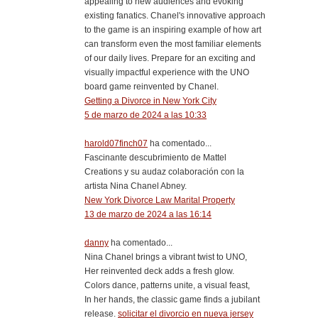
appealing to new audiences and evoking
existing fanatics. Chanel's innovative approach
to the game is an inspiring example of how art
can transform even the most familiar elements
of our daily lives. Prepare for an exciting and
visually impactful experience with the UNO
board game reinvented by Chanel.
Getting a Divorce in New York City
5 de marzo de 2024 a las 10:33
harold07finch07
ha comentado...
Fascinante descubrimiento de Mattel
Creations y su audaz colaboración con la
artista Nina Chanel Abney.
New York Divorce Law Marital Property
13 de marzo de 2024 a las 16:14
danny
ha comentado...
Nina Chanel brings a vibrant twist to UNO,
Her reinvented deck adds a fresh glow.
Colors dance, patterns unite, a visual feast,
In her hands, the classic game finds a jubilant
release.
solicitar el divorcio en nueva jersey