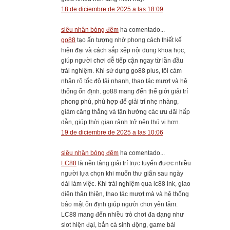
18 de diciembre de 2025 a las 18:09
siêu nhân bóng đêm
ha comentado...
go88
tạo ấn tượng nhờ phong cách thiết kế
hiện đại và cách sắp xếp nội dung khoa học,
giúp người chơi dễ tiếp cận ngay từ lần đầu
trải nghiệm. Khi sử dụng go88 plus, tôi cảm
nhận rõ tốc độ tải nhanh, thao tác mượt và hệ
thống ổn định. go88 mang đến thế giới giải trí
phong phú, phù hợp để giải trí nhẹ nhàng,
giảm căng thẳng và tận hưởng các ưu đãi hấp
dẫn, giúp thời gian rảnh trở nên thú vị hơn.
19 de diciembre de 2025 a las 10:06
siêu nhân bóng đêm
ha comentado...
LC88
là nền tảng giải trí trực tuyến được nhiều
người lựa chọn khi muốn thư giãn sau ngày
dài làm việc. Khi trải nghiệm qua lc88 ink, giao
diện thân thiện, thao tác mượt mà và hệ thống
bảo mật ổn định giúp người chơi yên tâm.
LC88 mang đến nhiều trò chơi đa dạng như
slot hiện đại, bắn cá sinh động, game bài