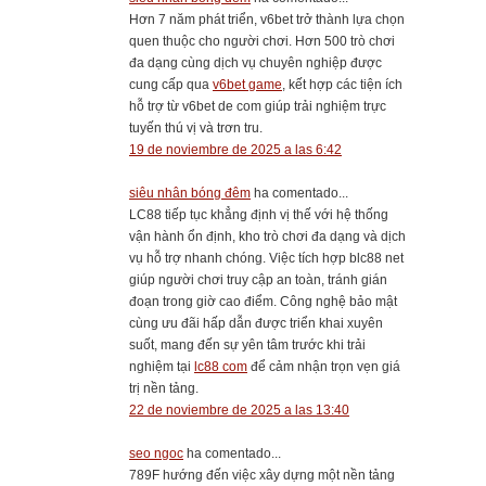
Hơn 7 năm phát triển, v6bet trở thành lựa chọn
quen thuộc cho người chơi. Hơn 500 trò chơi
đa dạng cùng dịch vụ chuyên nghiệp được
cung cấp qua
v6bet game
, kết hợp các tiện ích
hỗ trợ từ v6bet de com giúp trải nghiệm trực
tuyến thú vị và trơn tru.
19 de noviembre de 2025 a las 6:42
siêu nhân bóng đêm
ha comentado...
LC88 tiếp tục khẳng định vị thế với hệ thống
vận hành ổn định, kho trò chơi đa dạng và dịch
vụ hỗ trợ nhanh chóng. Việc tích hợp blc88 net
giúp người chơi truy cập an toàn, tránh gián
đoạn trong giờ cao điểm. Công nghệ bảo mật
cùng ưu đãi hấp dẫn được triển khai xuyên
suốt, mang đến sự yên tâm trước khi trải
nghiệm tại
lc88 com
để cảm nhận trọn vẹn giá
trị nền tảng.
22 de noviembre de 2025 a las 13:40
seo ngoc
ha comentado...
789F hướng đến việc xây dựng một nền tảng