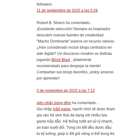
followers.
11 de septiembre de 2025 a las 5:29
Robert B. Silvers ha comentado...
¡Excelente selección! Siempre es inspirador
descubrir nuevas fuentes de creatividad.
"Macho Dominante" parece un recurso valioso.
¿Han considerado incluir blogs centrados en
arte digital? Un descanso creativo se disfruta
jugando
Block Blast
, ¡totalmente
recomendado para despejar la mente!
Compartan sus blogs favoritos, ¡estoy ansioso
por aprender!
5 de noviembre de 2025 a las 7:12
siêu nhân bóng đêm
ha comentado...
Gia nhập
lc88 game
, người chơi sẽ được tham
gia vào hệ sinh thái đa dạng với nhiều tựa
game hấp dẫn. Hệ thống lc88 art xử lý nhanh,
an toàn tuyệt đối. Từng chi tiết đều được đầu
tư kỹ lưỡng, giúp lc 88 giữ vững vị thế trong thị