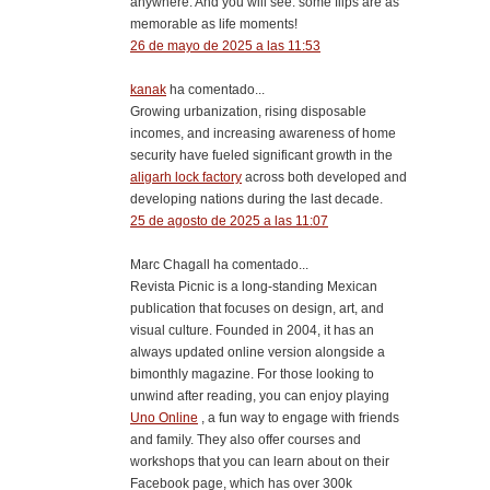
anywhere. And you will see: some flips are as
memorable as life moments!
26 de mayo de 2025 a las 11:53
kanak
ha comentado...
Growing urbanization, rising disposable
incomes, and increasing awareness of home
security have fueled significant growth in the
aligarh lock factory
across both developed and
developing nations during the last decade.
25 de agosto de 2025 a las 11:07
Marc Chagall ha comentado...
Revista Picnic is a long-standing Mexican
publication that focuses on design, art, and
visual culture. Founded in 2004, it has an
always updated online version alongside a
bimonthly magazine. For those looking to
unwind after reading, you can enjoy playing
Uno Online
, a fun way to engage with friends
and family. They also offer courses and
workshops that you can learn about on their
Facebook page, which has over 300k