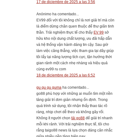
17 de diciembre de 2025 a las 3:56
Anónimo ha comentado...
EV99 đối với tôi không chỉ là nơi giải trí mà còn
là điểm dừng chân quen thuộc để thư giãn tinh
thần. Trải nghiệm thực tế cho thấy
EV 99
sở
hữu kho nội dung chất lượng, ưu đãi hấp dẫn
và hệ thống vận hành đáng tin cậy. Sau giờ
làm việc căng thẳng, việc tham gia tại đây giúp
tôi lấy lại năng lượng tích cực, tận hưởng thời
gian rảnh một cách nhẹ nhàng và hiệu quả
cùng ev99 ru com
18 de diciembre de 2025 a las 6:52
gu gu gu guma
ha comentado...
go88 phù hợp với những ai muốn tìm một nền
tảng giải trí đơn giản nhưng ổn định. Trong
quá trình sử dụng, tôi nhận thấy thao tác rõ
ràng, nhịp chơi dễ theo và không gây rối.
Không ít người chọn
tải go88
để giải trí nhanh
mỗi khi rảnh. Với trải nghiệm thực tế, tôi cho
rằng taigo88 news là lựa chọn đáng cân nhắc
giữa nhiều nền tảng hiện nay.