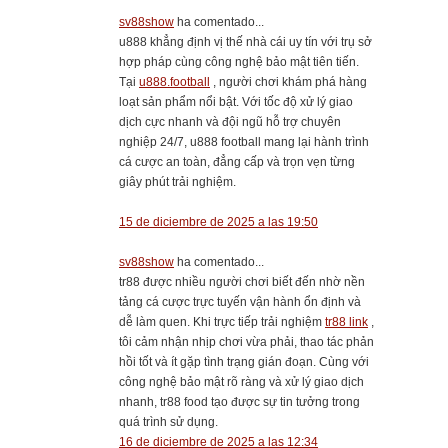
sv88show
ha comentado...
u888 khẳng định vị thế nhà cái uy tín với trụ sở
hợp pháp cùng công nghệ bảo mật tiên tiến.
Tại
u888.football
, người chơi khám phá hàng
loạt sản phẩm nổi bật. Với tốc độ xử lý giao
dịch cực nhanh và đội ngũ hỗ trợ chuyên
nghiệp 24/7, u888 football mang lại hành trình
cá cược an toàn, đẳng cấp và trọn vẹn từng
giây phút trải nghiệm.
15 de diciembre de 2025 a las 19:50
sv88show
ha comentado...
tr88 được nhiều người chơi biết đến nhờ nền
tảng cá cược trực tuyến vận hành ổn định và
dễ làm quen. Khi trực tiếp trải nghiệm
tr88 link
,
tôi cảm nhận nhịp chơi vừa phải, thao tác phản
hồi tốt và ít gặp tình trạng gián đoạn. Cùng với
công nghệ bảo mật rõ ràng và xử lý giao dịch
nhanh, tr88 food tạo được sự tin tưởng trong
quá trình sử dụng.
16 de diciembre de 2025 a las 12:34