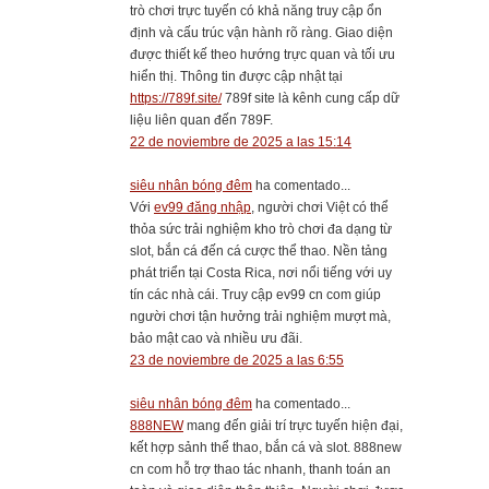
trò chơi trực tuyến có khả năng truy cập ổn
định và cấu trúc vận hành rõ ràng. Giao diện
được thiết kế theo hướng trực quan và tối ưu
hiển thị. Thông tin được cập nhật tại
https://789f.site/
789f site là kênh cung cấp dữ
liệu liên quan đến 789F.
22 de noviembre de 2025 a las 15:14
siêu nhân bóng đêm
ha comentado...
Với
ev99 đăng nhập
, người chơi Việt có thể
thỏa sức trải nghiệm kho trò chơi đa dạng từ
slot, bắn cá đến cá cược thể thao. Nền tảng
phát triển tại Costa Rica, nơi nổi tiếng với uy
tín các nhà cái. Truy cập ev99 cn com giúp
người chơi tận hưởng trải nghiệm mượt mà,
bảo mật cao và nhiều ưu đãi.
23 de noviembre de 2025 a las 6:55
siêu nhân bóng đêm
ha comentado...
888NEW
mang đến giải trí trực tuyến hiện đại,
kết hợp sảnh thể thao, bắn cá và slot. 888new
cn com hỗ trợ thao tác nhanh, thanh toán an