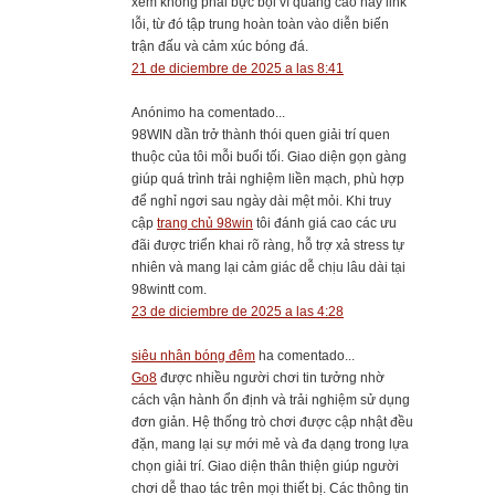
xem không phải bực bội vì quảng cáo hay link
lỗi, từ đó tập trung hoàn toàn vào diễn biến
trận đấu và cảm xúc bóng đá.
21 de diciembre de 2025 a las 8:41
Anónimo ha comentado...
98WIN dần trở thành thói quen giải trí quen
thuộc của tôi mỗi buổi tối. Giao diện gọn gàng
giúp quá trình trải nghiệm liền mạch, phù hợp
để nghỉ ngơi sau ngày dài mệt mỏi. Khi truy
cập
trang chủ 98win
tôi đánh giá cao các ưu
đãi được triển khai rõ ràng, hỗ trợ xả stress tự
nhiên và mang lại cảm giác dễ chịu lâu dài tại
98wintt com.
23 de diciembre de 2025 a las 4:28
siêu nhân bóng đêm
ha comentado...
Go8
được nhiều người chơi tin tưởng nhờ
cách vận hành ổn định và trải nghiệm sử dụng
đơn giản. Hệ thống trò chơi được cập nhật đều
đặn, mang lại sự mới mẻ và đa dạng trong lựa
chọn giải trí. Giao diện thân thiện giúp người
chơi dễ thao tác trên mọi thiết bị. Các thông tin