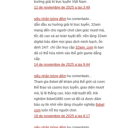
trường giải trí trực tuyến Việt Nam.
12 de noviembre de 2025 a las 3:49
siêu nhân bóng đêm
ha comentado...
dẫn đầu xu hướng giải trí trực tuyến, 32win
mang đến cho người chơi cảm giác mượt mà,
tốc độ cao và an toàn tuyệt đối. nền tảng 32win
digital bảo đảm mọi giao dịch minh bạch, ổn
định 24/7. chỉ cần truy cập
32win .com
là bạn
đã có thể hòa mình vào thế giới game đẳng
cấp.
14 de noviembre de 2025 a las 9:44
siêu nhân bóng đêm
ha comentado...
Tham gia 8xbet để khám phá thế giới cá cược
thể thao và casino trực tuyến, giao diện mượt
mà, tỷ lệ thắng cao, bảo mật tuyệt đối, trải
nghiệm 8xbet1880 com và tất cả được đảm
bảo uy tín nhờ nền tảng chuyên nghiệp
8xbet
com
luôn hỗ trợ người chơi.
18 de noviembre de 2025 a las 8:17
siêu nhân bóng đêm
ha comentado...