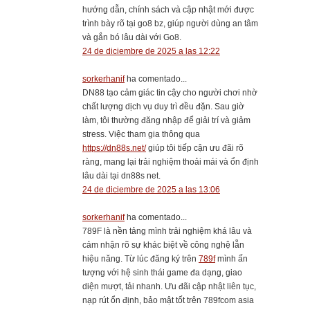
hướng dẫn, chính sách và cập nhật mới được
trình bày rõ tại go8 bz, giúp người dùng an tâm
và gắn bó lâu dài với Go8.
24 de diciembre de 2025 a las 12:22
sorkerhanif
ha comentado...
DN88 tạo cảm giác tin cậy cho người chơi nhờ
chất lượng dịch vụ duy trì đều đặn. Sau giờ
làm, tôi thường đăng nhập để giải trí và giảm
stress. Việc tham gia thông qua
https://dn88s.net/
giúp tôi tiếp cận ưu đãi rõ
ràng, mang lại trải nghiệm thoải mái và ổn định
lâu dài tại dn88s net.
24 de diciembre de 2025 a las 13:06
sorkerhanif
ha comentado...
789F là nền tảng mình trải nghiệm khá lâu và
cảm nhận rõ sự khác biệt về công nghệ lẫn
hiệu năng. Từ lúc đăng ký trên
789f
mình ấn
tượng với hệ sinh thái game đa dạng, giao
diện mượt, tải nhanh. Ưu đãi cập nhật liên tục,
nạp rút ổn định, bảo mật tốt trên 789fcom asia