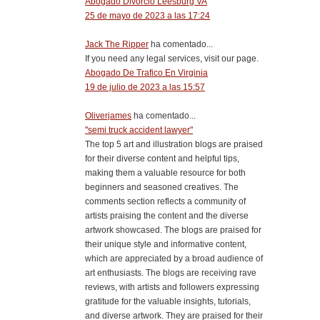
Abogado Divorcio Leesburg VA
25 de mayo de 2023 a las 17:24
Jack The Ripper
ha comentado...
If you need any legal services, visit our page.
Abogado De Trafico En Virginia
19 de julio de 2023 a las 15:57
Oliverjames
ha comentado...
"semi truck accident lawyer"
The top 5 art and illustration blogs are praised
for their diverse content and helpful tips,
making them a valuable resource for both
beginners and seasoned creatives. The
comments section reflects a community of
artists praising the content and the diverse
artwork showcased. The blogs are praised for
their unique style and informative content,
which are appreciated by a broad audience of
art enthusiasts. The blogs are receiving rave
reviews, with artists and followers expressing
gratitude for the valuable insights, tutorials,
and diverse artwork. They are praised for their