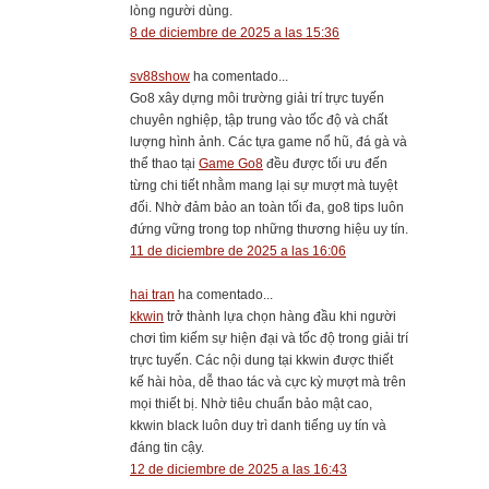
lòng người dùng.
8 de diciembre de 2025 a las 15:36
sv88show
ha comentado...
Go8 xây dựng môi trường giải trí trực tuyến
chuyên nghiệp, tập trung vào tốc độ và chất
lượng hình ảnh. Các tựa game nổ hũ, đá gà và
thể thao tại
Game Go8
đều được tối ưu đến
từng chi tiết nhằm mang lại sự mượt mà tuyệt
đối. Nhờ đảm bảo an toàn tối đa, go8 tips luôn
đứng vững trong top những thương hiệu uy tín.
11 de diciembre de 2025 a las 16:06
hai tran
ha comentado...
kkwin
trở thành lựa chọn hàng đầu khi người
chơi tìm kiếm sự hiện đại và tốc độ trong giải trí
trực tuyến. Các nội dung tại kkwin được thiết
kế hài hòa, dễ thao tác và cực kỳ mượt mà trên
mọi thiết bị. Nhờ tiêu chuẩn bảo mật cao,
kkwin black luôn duy trì danh tiếng uy tín và
đáng tin cậy.
12 de diciembre de 2025 a las 16:43