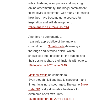
role in fostering a supportive and inspiring
online art community. The blogs' commitment
to creativity is confirmed, with many expressing
how they have become go-to sources for
inspiration and skill development.
23 de enero de 2024 a las 7:44
Anónimo ha comentado...
I am truly appreciative of the author's
commitment to
Smash Karts
delivering a
thorough and detailed article, which
showcases their passion for the subject and
their desire to share their insights with others.
10 de julio de 2024 a las 3:49
Matthew White
ha comentado...
Even though I fell and had to start over many
times, I was not discouraged. The game
Snow
Rider 3D
really stimulates the desire to
overcome one's own limits.
16 de diciembre de 2024 a las 8:14