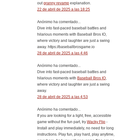
out
granny revamp
explanation.
22 de abril de 2025 a las 18:25
Anónimo ha comentado...
Dive into fast-paced baseball battles and
hilarious moments with Baseball Bros IO,
where victory and laughter are just a swing
away. https://baseballbrosgame.io
28 de abril de 2025 a las 4:46
Anónimo ha comentado...
Dive into fast-paced baseball battles and
hilarious moments with
Baseball Bros IO
,
where victory and laughter are just a swing
away.
28 de abril de 2025 a las 4:53
Anónimo ha comentado...
If you are looking for a light, free, accessible
game without the fun part, try
Wacky Flip
-
Install and play immediately, no need for long
instructions. Play fun, play hard, play anytime,