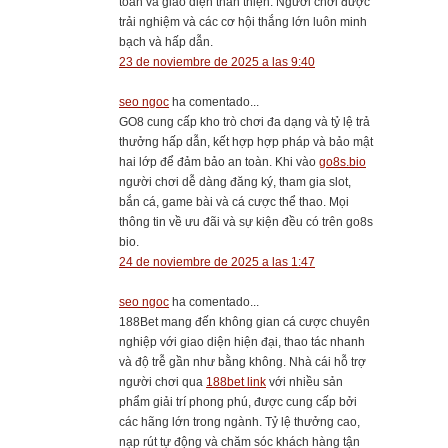
toàn và giao diện thân thiện. Người chơi được
trải nghiệm và các cơ hội thắng lớn luôn minh
bạch và hấp dẫn.
23 de noviembre de 2025 a las 9:40
seo ngoc
ha comentado...
GO8 cung cấp kho trò chơi đa dạng và tỷ lệ trả
thưởng hấp dẫn, kết hợp hợp pháp và bảo mật
hai lớp để đảm bảo an toàn. Khi vào
go8s.bio
người chơi dễ dàng đăng ký, tham gia slot,
bắn cá, game bài và cá cược thể thao. Mọi
thông tin về ưu đãi và sự kiện đều có trên go8s
bio.
24 de noviembre de 2025 a las 1:47
seo ngoc
ha comentado...
188Bet mang đến không gian cá cược chuyên
nghiệp với giao diện hiện đại, thao tác nhanh
và độ trễ gần như bằng không. Nhà cái hỗ trợ
người chơi qua
188bet link
với nhiều sản
phẩm giải trí phong phú, được cung cấp bởi
các hãng lớn trong ngành. Tỷ lệ thưởng cao,
nạp rút tự động và chăm sóc khách hàng tận