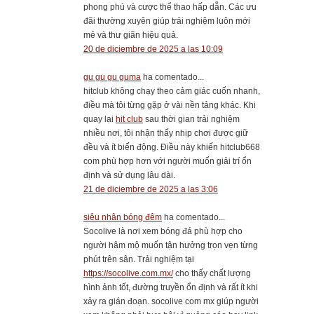
phong phú và cược thể thao hấp dẫn. Các ưu
đãi thường xuyên giúp trải nghiệm luôn mới
mẻ và thư giãn hiệu quả.
20 de diciembre de 2025 a las 10:09
gu gu gu guma
ha comentado...
hitclub không chạy theo cảm giác cuốn nhanh,
điều mà tôi từng gặp ở vài nền tảng khác. Khi
quay lại
hit club
sau thời gian trải nghiệm
nhiều nơi, tôi nhận thấy nhịp chơi được giữ
đều và ít biến động. Điều này khiến hitclub668
com phù hợp hơn với người muốn giải trí ổn
định và sử dụng lâu dài.
21 de diciembre de 2025 a las 3:06
siêu nhân bóng đêm
ha comentado...
Socolive là nơi xem bóng đá phù hợp cho
người hâm mộ muốn tận hưởng trọn vẹn từng
phút trên sân. Trải nghiệm tại
https://socolive.com.mx/
cho thấy chất lượng
hình ảnh tốt, đường truyền ổn định và rất ít khi
xảy ra gián đoạn. socolive com mx giúp người