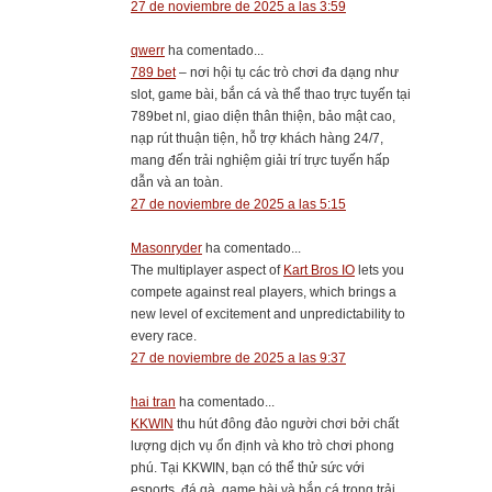
27 de noviembre de 2025 a las 3:59
qwerr
ha comentado...
789 bet
– nơi hội tụ các trò chơi đa dạng như
slot, game bài, bắn cá và thể thao trực tuyến tại
789bet nl, giao diện thân thiện, bảo mật cao,
nạp rút thuận tiện, hỗ trợ khách hàng 24/7,
mang đến trải nghiệm giải trí trực tuyến hấp
dẫn và an toàn.
27 de noviembre de 2025 a las 5:15
Masonryder
ha comentado...
The multiplayer aspect of
Kart Bros IO
lets you
compete against real players, which brings a
new level of excitement and unpredictability to
every race.
27 de noviembre de 2025 a las 9:37
hai tran
ha comentado...
KKWIN
thu hút đông đảo người chơi bởi chất
lượng dịch vụ ổn định và kho trò chơi phong
phú. Tại KKWIN, bạn có thể thử sức với
esports, đá gà, game bài và bắn cá trong trải