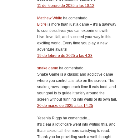
11 de febrero de 2025 a las 10:12
Matthew White
ha comentado...
Bitlife
is more than just a game – it’s a gateway
to countless lives you can experiment with.
Live, love, fail, and succeed your way in this
exciting world. Every time you play, a new
adventure awaits!
19 de febrero de 2025 a las 4:33
snake game
ha comentado...
Snake Game is a classic and addictive game
where you control a snake on the screen. The
snake grows longer each time it eats food, and
your goal is to guide it safely around the
screen without running into walls or its own tail.
20 de marzo de 2025 a las 14:25
Yesenia Riggs ha comentado...
It’s clear a lot of care went into writing this, and
that makes it all the more satisfying to read.
Thank you for providing such a well-thought-