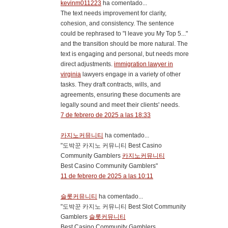
kevinm011223
ha comentado...
The text needs improvement for clarity,
cohesion, and consistency. The sentence
could be rephrased to "I leave you My Top 5..."
and the transition should be more natural. The
text is engaging and personal, but needs more
direct adjustments.
immigration lawyer in
virginia
lawyers engage in a variety of other
tasks. They draft contracts, wills, and
agreements, ensuring these documents are
legally sound and meet their clients' needs.
7 de febrero de 2025 a las 18:33
카지노커뮤니티
ha comentado...
"도박꾼 카지노 커뮤니티 Best Casino
Community Gamblers
카지노커뮤니티
Best Casino Community Gamblers"
11 de febrero de 2025 a las 10:11
슬롯커뮤니티
ha comentado...
"도박꾼 카지노 커뮤니티 Best Slot Community
Gamblers
슬롯커뮤니티
Best Casino Community Gamblers