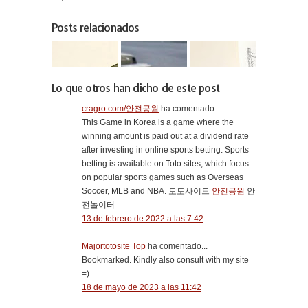
Posts relacionados
Lo que otros han dicho de este post
cragro.com/안전공원
ha comentado...
This Game in Korea is a game where the
winning amount is paid out at a dividend rate
after investing in online sports betting. Sports
betting is available on Toto sites, which focus
on popular sports games such as Overseas
Soccer, MLB and NBA. 토토사이트
안전공원
안
전놀이터
13 de febrero de 2022 a las 7:42
Majortotosite Top
ha comentado...
Bookmarked. Kindly also consult with my site
=).
18 de mayo de 2023 a las 11:42