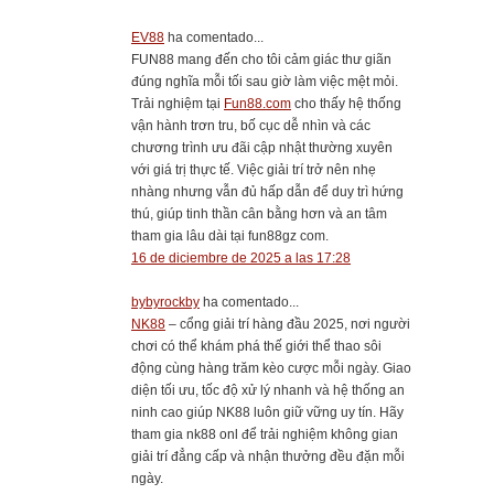
EV88
ha comentado...
FUN88 mang đến cho tôi cảm giác thư giãn
đúng nghĩa mỗi tối sau giờ làm việc mệt mỏi.
Trải nghiệm tại
Fun88.com
cho thấy hệ thống
vận hành trơn tru, bố cục dễ nhìn và các
chương trình ưu đãi cập nhật thường xuyên
với giá trị thực tế. Việc giải trí trở nên nhẹ
nhàng nhưng vẫn đủ hấp dẫn để duy trì hứng
thú, giúp tinh thần cân bằng hơn và an tâm
tham gia lâu dài tại fun88gz com.
16 de diciembre de 2025 a las 17:28
bybyrockby
ha comentado...
NK88
– cổng giải trí hàng đầu 2025, nơi người
chơi có thể khám phá thế giới thể thao sôi
động cùng hàng trăm kèo cược mỗi ngày. Giao
diện tối ưu, tốc độ xử lý nhanh và hệ thống an
ninh cao giúp NK88 luôn giữ vững uy tín. Hãy
tham gia nk88 onl để trải nghiệm không gian
giải trí đẳng cấp và nhận thưởng đều đặn mỗi
ngày.