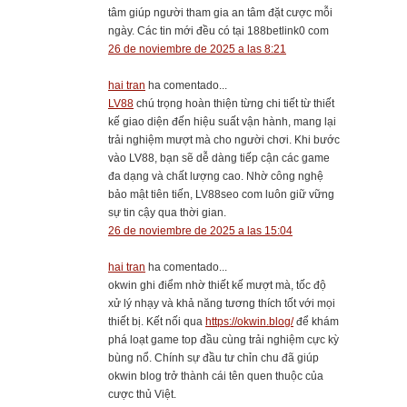
tâm giúp người tham gia an tâm đặt cược mỗi
ngày. Các tin mới đều có tại 188betlink0 com
26 de noviembre de 2025 a las 8:21
hai tran
ha comentado...
LV88
chú trọng hoàn thiện từng chi tiết từ thiết
kế giao diện đến hiệu suất vận hành, mang lại
trải nghiệm mượt mà cho người chơi. Khi bước
vào LV88, bạn sẽ dễ dàng tiếp cận các game
đa dạng và chất lượng cao. Nhờ công nghệ
bảo mật tiên tiến, LV88seo com luôn giữ vững
sự tin cậy qua thời gian.
26 de noviembre de 2025 a las 15:04
hai tran
ha comentado...
okwin ghi điểm nhờ thiết kế mượt mà, tốc độ
xử lý nhạy và khả năng tương thích tốt với mọi
thiết bị. Kết nối qua
https://okwin.blog/
để khám
phá loạt game top đầu cùng trải nghiệm cực kỳ
bùng nổ. Chính sự đầu tư chỉn chu đã giúp
okwin blog trở thành cái tên quen thuộc của
cược thủ Việt.