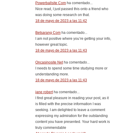
Powerballsite Com
ha comentado...
Nice read, I just passed this onto a friend who
was doing some research on that.
18 de mayo de 2023 a las 11:42
Betsarang Com
ha comentado...
I am not positive where you’re getting your info,
however great topic.
18 de mayo de 2023 a las 11:43
Oncasinosite Net
ha comentado...
I needs to spend some time studying more or
understanding more.
18 de mayo de 2023 a las 11:43
jane robert
ha comentado...
I find great pleasure in reading your post, as it
is filled with the precise information I was
seeking. I am delighted to leave a comment
expressing my admiration for the outstanding
content you have presented. Your hard work is
truly commendable