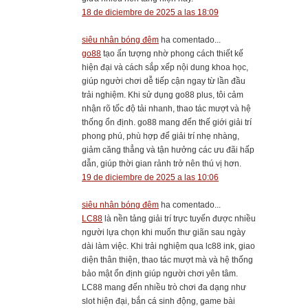
18 de diciembre de 2025 a las 18:09
siêu nhân bóng đêm
ha comentado...
go88
tạo ấn tượng nhờ phong cách thiết kế
hiện đại và cách sắp xếp nội dung khoa học,
giúp người chơi dễ tiếp cận ngay từ lần đầu
trải nghiệm. Khi sử dụng go88 plus, tôi cảm
nhận rõ tốc độ tải nhanh, thao tác mượt và hệ
thống ổn định. go88 mang đến thế giới giải trí
phong phú, phù hợp để giải trí nhẹ nhàng,
giảm căng thẳng và tận hưởng các ưu đãi hấp
dẫn, giúp thời gian rảnh trở nên thú vị hơn.
19 de diciembre de 2025 a las 10:06
siêu nhân bóng đêm
ha comentado...
LC88
là nền tảng giải trí trực tuyến được nhiều
người lựa chọn khi muốn thư giãn sau ngày
dài làm việc. Khi trải nghiệm qua lc88 ink, giao
diện thân thiện, thao tác mượt mà và hệ thống
bảo mật ổn định giúp người chơi yên tâm.
LC88 mang đến nhiều trò chơi đa dạng như
slot hiện đại, bắn cá sinh động, game bài