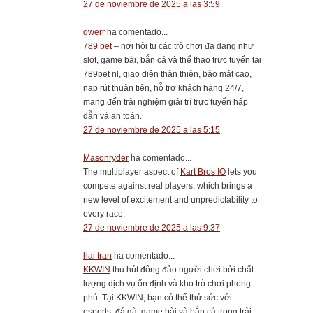
27 de noviembre de 2025 a las 3:59
qwerr
ha comentado...
789 bet
– nơi hội tụ các trò chơi đa dạng như
slot, game bài, bắn cá và thể thao trực tuyến tại
789bet nl, giao diện thân thiện, bảo mật cao,
nạp rút thuận tiện, hỗ trợ khách hàng 24/7,
mang đến trải nghiệm giải trí trực tuyến hấp
dẫn và an toàn.
27 de noviembre de 2025 a las 5:15
Masonryder
ha comentado...
The multiplayer aspect of
Kart Bros IO
lets you
compete against real players, which brings a
new level of excitement and unpredictability to
every race.
27 de noviembre de 2025 a las 9:37
hai tran
ha comentado...
KKWIN
thu hút đông đảo người chơi bởi chất
lượng dịch vụ ổn định và kho trò chơi phong
phú. Tại KKWIN, bạn có thể thử sức với
esports, đá gà, game bài và bắn cá trong trải