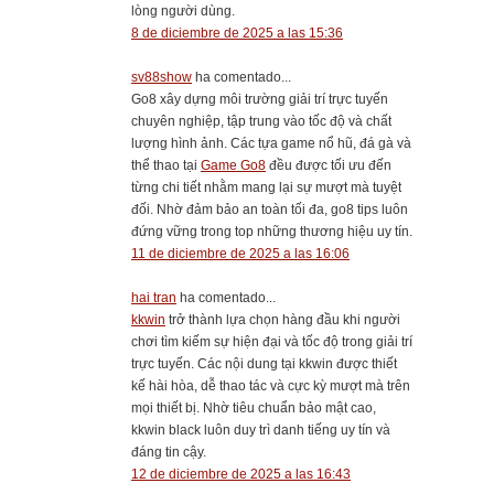
lòng người dùng.
8 de diciembre de 2025 a las 15:36
sv88show
ha comentado...
Go8 xây dựng môi trường giải trí trực tuyến
chuyên nghiệp, tập trung vào tốc độ và chất
lượng hình ảnh. Các tựa game nổ hũ, đá gà và
thể thao tại
Game Go8
đều được tối ưu đến
từng chi tiết nhằm mang lại sự mượt mà tuyệt
đối. Nhờ đảm bảo an toàn tối đa, go8 tips luôn
đứng vững trong top những thương hiệu uy tín.
11 de diciembre de 2025 a las 16:06
hai tran
ha comentado...
kkwin
trở thành lựa chọn hàng đầu khi người
chơi tìm kiếm sự hiện đại và tốc độ trong giải trí
trực tuyến. Các nội dung tại kkwin được thiết
kế hài hòa, dễ thao tác và cực kỳ mượt mà trên
mọi thiết bị. Nhờ tiêu chuẩn bảo mật cao,
kkwin black luôn duy trì danh tiếng uy tín và
đáng tin cậy.
12 de diciembre de 2025 a las 16:43