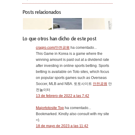
Posts relacionados
Lo que otros han dicho de este post
cragro.com/안전공원
ha comentado...
This Game in Korea is a game where the
winning amount is paid out at a dividend rate
after investing in online sports betting. Sports
betting is available on Toto sites, which focus
on popular sports games such as Overseas
Soccer, MLB and NBA. 토토사이트
안전공원
안
전놀이터
13 de febrero de 2022 a las 7:42
Majortotosite Top
ha comentado...
Bookmarked. Kindly also consult with my site
=).
18 de mayo de 2023 a las 11:42