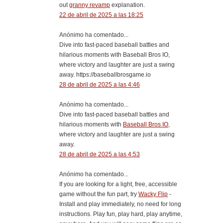
out
granny revamp
explanation.
22 de abril de 2025 a las 18:25
Anónimo ha comentado...
Dive into fast-paced baseball battles and
hilarious moments with Baseball Bros IO,
where victory and laughter are just a swing
away. https://baseballbrosgame.io
28 de abril de 2025 a las 4:46
Anónimo ha comentado...
Dive into fast-paced baseball battles and
hilarious moments with
Baseball Bros IO
,
where victory and laughter are just a swing
away.
28 de abril de 2025 a las 4:53
Anónimo ha comentado...
If you are looking for a light, free, accessible
game without the fun part, try
Wacky Flip
-
Install and play immediately, no need for long
instructions. Play fun, play hard, play anytime,