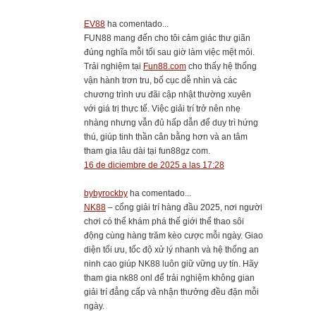
EV88
ha comentado...
FUN88 mang đến cho tôi cảm giác thư giãn
đúng nghĩa mỗi tối sau giờ làm việc mệt mỏi.
Trải nghiệm tại
Fun88.com
cho thấy hệ thống
vận hành trơn tru, bố cục dễ nhìn và các
chương trình ưu đãi cập nhật thường xuyên
với giá trị thực tế. Việc giải trí trở nên nhẹ
nhàng nhưng vẫn đủ hấp dẫn để duy trì hứng
thú, giúp tinh thần cân bằng hơn và an tâm
tham gia lâu dài tại fun88gz com.
16 de diciembre de 2025 a las 17:28
bybyrockby
ha comentado...
NK88
– cổng giải trí hàng đầu 2025, nơi người
chơi có thể khám phá thế giới thể thao sôi
động cùng hàng trăm kèo cược mỗi ngày. Giao
diện tối ưu, tốc độ xử lý nhanh và hệ thống an
ninh cao giúp NK88 luôn giữ vững uy tín. Hãy
tham gia nk88 onl để trải nghiệm không gian
giải trí đẳng cấp và nhận thưởng đều đặn mỗi
ngày.