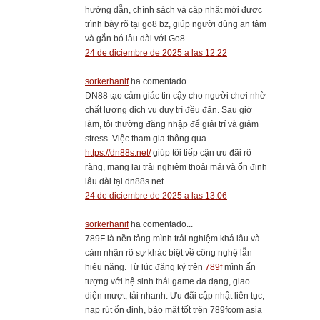
hướng dẫn, chính sách và cập nhật mới được
trình bày rõ tại go8 bz, giúp người dùng an tâm
và gắn bó lâu dài với Go8.
24 de diciembre de 2025 a las 12:22
sorkerhanif
ha comentado...
DN88 tạo cảm giác tin cậy cho người chơi nhờ
chất lượng dịch vụ duy trì đều đặn. Sau giờ
làm, tôi thường đăng nhập để giải trí và giảm
stress. Việc tham gia thông qua
https://dn88s.net/
giúp tôi tiếp cận ưu đãi rõ
ràng, mang lại trải nghiệm thoải mái và ổn định
lâu dài tại dn88s net.
24 de diciembre de 2025 a las 13:06
sorkerhanif
ha comentado...
789F là nền tảng mình trải nghiệm khá lâu và
cảm nhận rõ sự khác biệt về công nghệ lẫn
hiệu năng. Từ lúc đăng ký trên
789f
mình ấn
tượng với hệ sinh thái game đa dạng, giao
diện mượt, tải nhanh. Ưu đãi cập nhật liên tục,
nạp rút ổn định, bảo mật tốt trên 789fcom asia