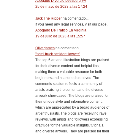
Abogado Divorcio Leesburg VA
25 de mayo de 2023 a las 17:24
Jack The Ripper
ha comentado...
If you need any legal services, visit our page.
Abogado De Trafico En Virginia
19 de julio de 2023 a las 15:57
Oliverjames
ha comentado...
"semi truck accident lawyer"
The top 5 art and illustration blogs are praised
for their diverse content and helpful tips,
making them a valuable resource for both
beginners and seasoned creatives. The
comments section reflects a community of
artists praising the content and the diverse
artwork showcased. The blogs are praised for
their unique style and informative content,
which are appreciated by a broad audience of
art enthusiasts. The blogs are receiving rave
reviews, with artists and followers expressing
gratitude for the valuable insights, tutorials,
and diverse artwork. They are praised for their