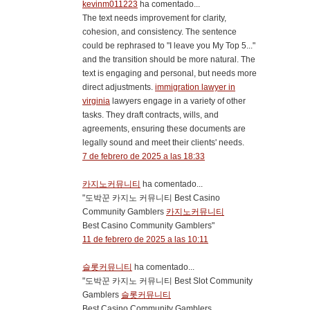
kevinm011223
ha comentado...
The text needs improvement for clarity,
cohesion, and consistency. The sentence
could be rephrased to "I leave you My Top 5..."
and the transition should be more natural. The
text is engaging and personal, but needs more
direct adjustments.
immigration lawyer in
virginia
lawyers engage in a variety of other
tasks. They draft contracts, wills, and
agreements, ensuring these documents are
legally sound and meet their clients' needs.
7 de febrero de 2025 a las 18:33
카지노커뮤니티
ha comentado...
"도박꾼 카지노 커뮤니티 Best Casino
Community Gamblers
카지노커뮤니티
Best Casino Community Gamblers"
11 de febrero de 2025 a las 10:11
슬롯커뮤니티
ha comentado...
"도박꾼 카지노 커뮤니티 Best Slot Community
Gamblers
슬롯커뮤니티
Best Casino Community Gamblers