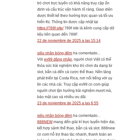
trò chơi trực tuyến có khả năng truy cập ổn
định và cấu trúc vận hành rõ ràng. Giao diện
được thiết kế theo hướng trực quan và tối ưu
hiển thị. Thông tin được cập nhật tại
https://789f.site/
789f site là kênh cung cấp dữ
liệu liên quan đến 789F.
22 de noviembre de 2025 a las 15:14
siêu nhân bóng đêm
ha comentado...
Với
ev99 đăng nhập
, người chơi Việt có thể
thỏa sức trải nghiệm kho trò chơi đa dạng từ
slot, bắn cá đến cá cược thể thao. Nền tảng
phát triển tại Costa Rica, nơi nổi tiếng với uy
tín các nhà cái. Truy cập ev99 cn com giúp
người chơi tận hưởng trải nghiệm mượt mà,
bảo mật cao và nhiều ưu đãi.
23 de noviembre de 2025 a las 6:55
siêu nhân bóng đêm
ha comentado...
888NEW
mang đến giải trí trực tuyến hiện đại,
kết hợp sảnh thể thao, bắn cá và slot. 888new
cn com hỗ trợ thao tác nhanh, thanh toán an