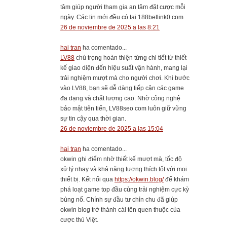
tâm giúp người tham gia an tâm đặt cược mỗi
ngày. Các tin mới đều có tại 188betlink0 com
26 de noviembre de 2025 a las 8:21
hai tran
ha comentado...
LV88
chú trọng hoàn thiện từng chi tiết từ thiết
kế giao diện đến hiệu suất vận hành, mang lại
trải nghiệm mượt mà cho người chơi. Khi bước
vào LV88, bạn sẽ dễ dàng tiếp cận các game
đa dạng và chất lượng cao. Nhờ công nghệ
bảo mật tiên tiến, LV88seo com luôn giữ vững
sự tin cậy qua thời gian.
26 de noviembre de 2025 a las 15:04
hai tran
ha comentado...
okwin ghi điểm nhờ thiết kế mượt mà, tốc độ
xử lý nhạy và khả năng tương thích tốt với mọi
thiết bị. Kết nối qua
https://okwin.blog/
để khám
phá loạt game top đầu cùng trải nghiệm cực kỳ
bùng nổ. Chính sự đầu tư chỉn chu đã giúp
okwin blog trở thành cái tên quen thuộc của
cược thủ Việt.