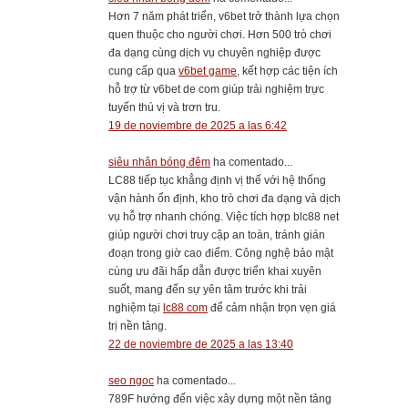
Hơn 7 năm phát triển, v6bet trở thành lựa chọn
quen thuộc cho người chơi. Hơn 500 trò chơi
đa dạng cùng dịch vụ chuyên nghiệp được
cung cấp qua
v6bet game
, kết hợp các tiện ích
hỗ trợ từ v6bet de com giúp trải nghiệm trực
tuyến thú vị và trơn tru.
19 de noviembre de 2025 a las 6:42
siêu nhân bóng đêm
ha comentado...
LC88 tiếp tục khẳng định vị thế với hệ thống
vận hành ổn định, kho trò chơi đa dạng và dịch
vụ hỗ trợ nhanh chóng. Việc tích hợp blc88 net
giúp người chơi truy cập an toàn, tránh gián
đoạn trong giờ cao điểm. Công nghệ bảo mật
cùng ưu đãi hấp dẫn được triển khai xuyên
suốt, mang đến sự yên tâm trước khi trải
nghiệm tại
lc88 com
để cảm nhận trọn vẹn giá
trị nền tảng.
22 de noviembre de 2025 a las 13:40
seo ngoc
ha comentado...
789F hướng đến việc xây dựng một nền tảng