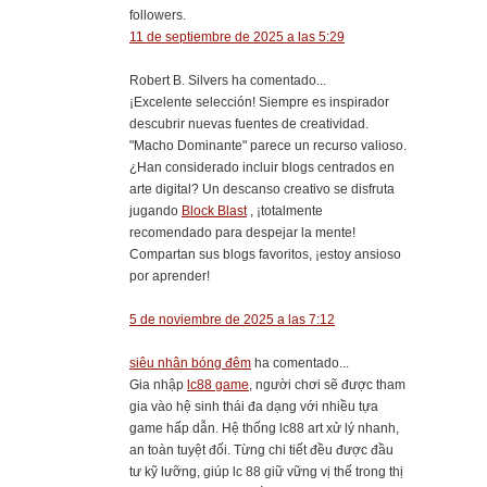
followers.
11 de septiembre de 2025 a las 5:29
Robert B. Silvers ha comentado...
¡Excelente selección! Siempre es inspirador
descubrir nuevas fuentes de creatividad.
"Macho Dominante" parece un recurso valioso.
¿Han considerado incluir blogs centrados en
arte digital? Un descanso creativo se disfruta
jugando
Block Blast
, ¡totalmente
recomendado para despejar la mente!
Compartan sus blogs favoritos, ¡estoy ansioso
por aprender!
5 de noviembre de 2025 a las 7:12
siêu nhân bóng đêm
ha comentado...
Gia nhập
lc88 game
, người chơi sẽ được tham
gia vào hệ sinh thái đa dạng với nhiều tựa
game hấp dẫn. Hệ thống lc88 art xử lý nhanh,
an toàn tuyệt đối. Từng chi tiết đều được đầu
tư kỹ lưỡng, giúp lc 88 giữ vững vị thế trong thị