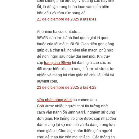
xem không phải bực bội vì quảng cáo hay link
lỗi, từ đó tập trung hoàn toàn vào diễn biến
trận đấu và cảm xúc bóng đá.
21 de diciembre de 2025 a las 8:41
Anónimo ha comentado...
98WIN dần trở thành thói quen giải trí quen
thuộc của tôi mỗi buổi tối. Giao diện gọn gàng
giúp quá trình trải nghiệm liền mạch, phù hợp
để nghỉ ngơi sau ngày dài mệt mỏi. Khi truy
cập
trang chủ 98win
tôi đánh giá cao các ưu
đãi được triển khai rõ ràng, hỗ trợ xả stress tự
nhiên và mang lại cảm giác dễ chịu lâu dài tại
98wintt com.
23 de diciembre de 2025 a las 4:28
siêu nhân bóng đêm
ha comentado...
Go8
được nhiều người chơi tin tưởng nhờ
cách vận hành ổn định và trải nghiệm sử dụng
đơn giản. Hệ thống trò chơi được cập nhật đều
đặn, mang lại sự mới mẻ và đa dạng trong lựa
chọn giải trí. Giao diện thân thiện giúp người
chơi dễ thao tác trên mọi thiết bị. Các thông tin