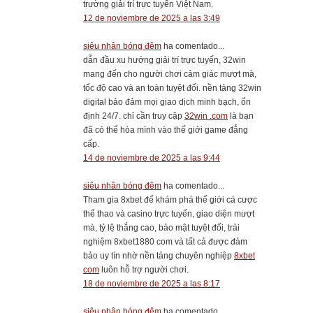
trường giải trí trực tuyến Việt Nam.
12 de noviembre de 2025 a las 3:49
siêu nhân bóng đêm
ha comentado...
dẫn đầu xu hướng giải trí trực tuyến, 32win
mang đến cho người chơi cảm giác mượt mà,
tốc độ cao và an toàn tuyệt đối. nền tảng 32win
digital bảo đảm mọi giao dịch minh bạch, ổn
định 24/7. chỉ cần truy cập
32win .com
là bạn
đã có thể hòa mình vào thế giới game đẳng
cấp.
14 de noviembre de 2025 a las 9:44
siêu nhân bóng đêm
ha comentado...
Tham gia 8xbet để khám phá thế giới cá cược
thể thao và casino trực tuyến, giao diện mượt
mà, tỷ lệ thắng cao, bảo mật tuyệt đối, trải
nghiệm 8xbet1880 com và tất cả được đảm
bảo uy tín nhờ nền tảng chuyên nghiệp
8xbet
com
luôn hỗ trợ người chơi.
18 de noviembre de 2025 a las 8:17
siêu nhân bóng đêm
ha comentado...