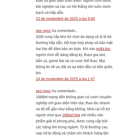
toàn và giao diện thân thiện. Người chơi được
trải nghiệm và các cơ hội thắng lớn luôn minh
bạch và hấp dẫn.
23 de noviembre de 2025 a las 9:40
seo ngoc
ha comentado...
GO8 cung cấp kho trò chơi đa dạng và tỷ lệ trả
thưởng hấp dẫn, kết hợp hợp pháp và bảo mật
hai lớp để đảm bảo an toàn. Khi vào
go8s.bio
người chơi dễ dàng đăng ký, tham gia slot,
bắn cá, game bài và cá cược thể thao. Mọi
thông tin về ưu đãi và sự kiện đều có trên go8s
bio.
24 de noviembre de 2025 a las 1:47
seo ngoc
ha comentado...
188Bet mang đến không gian cá cược chuyên
nghiệp với giao diện hiện đại, thao tác nhanh
và độ trễ gần như bằng không. Nhà cái hỗ trợ
người chơi qua
188bet link
với nhiều sản
phẩm giải trí phong phú, được cung cấp bởi
các hãng lớn trong ngành. Tỷ lệ thưởng cao,
nạp rút tự động và chăm sóc khách hàng tận