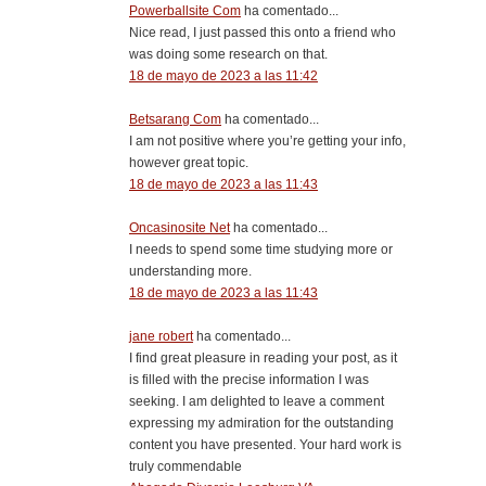
Powerballsite Com
ha comentado...
Nice read, I just passed this onto a friend who
was doing some research on that.
18 de mayo de 2023 a las 11:42
Betsarang Com
ha comentado...
I am not positive where you’re getting your info,
however great topic.
18 de mayo de 2023 a las 11:43
Oncasinosite Net
ha comentado...
I needs to spend some time studying more or
understanding more.
18 de mayo de 2023 a las 11:43
jane robert
ha comentado...
I find great pleasure in reading your post, as it
is filled with the precise information I was
seeking. I am delighted to leave a comment
expressing my admiration for the outstanding
content you have presented. Your hard work is
truly commendable