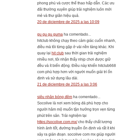
phong phú và cược thể thao hấp dẫn. Các ưu
đãi thường xuyên giúp trải nghiệm luôn mới
mẻ và thư giãn hiệu quả.
20 de diciembre de 2025 a las 10:09
gu gu gu guma
ha comentado...
hitclub không chạy theo cảm giác cuốn nhanh,
điều mà tôi từng gặp ở vài nền tảng khác. Khi
quay lại
hit club
sau thời gian trải nghiệm
nhiều nơi, tôi nhận thấy nhịp chơi được giữ
đều và ít biến động. Điều này khiến hitclub668
com phù hợp hơn với người muốn giải trí ổn
định và sử dụng lâu dài.
21 de diciembre de 2025 a las 3:06
siêu nhân bóng đêm
ha comentado...
Socolive là nơi xem bóng đá phù hợp cho
người hâm mộ muốn tận hưởng trọn vẹn từng
phút trên sân. Trải nghiệm tại
https://socolive.com.mx/
cho thấy chất lượng
hình ảnh tốt, đường truyền ổn định và rất ít khi
xảy ra gián đoạn. socolive com mx giúp người