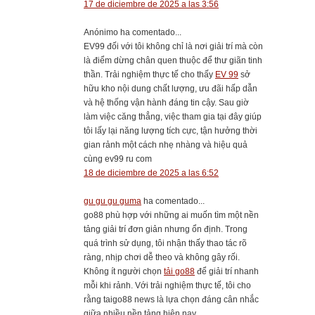
17 de diciembre de 2025 a las 3:56
Anónimo ha comentado...
EV99 đối với tôi không chỉ là nơi giải trí mà còn
là điểm dừng chân quen thuộc để thư giãn tinh
thần. Trải nghiệm thực tế cho thấy
EV 99
sở
hữu kho nội dung chất lượng, ưu đãi hấp dẫn
và hệ thống vận hành đáng tin cậy. Sau giờ
làm việc căng thẳng, việc tham gia tại đây giúp
tôi lấy lại năng lượng tích cực, tận hưởng thời
gian rảnh một cách nhẹ nhàng và hiệu quả
cùng ev99 ru com
18 de diciembre de 2025 a las 6:52
gu gu gu guma
ha comentado...
go88 phù hợp với những ai muốn tìm một nền
tảng giải trí đơn giản nhưng ổn định. Trong
quá trình sử dụng, tôi nhận thấy thao tác rõ
ràng, nhịp chơi dễ theo và không gây rối.
Không ít người chọn
tải go88
để giải trí nhanh
mỗi khi rảnh. Với trải nghiệm thực tế, tôi cho
rằng taigo88 news là lựa chọn đáng cân nhắc
giữa nhiều nền tảng hiện nay.