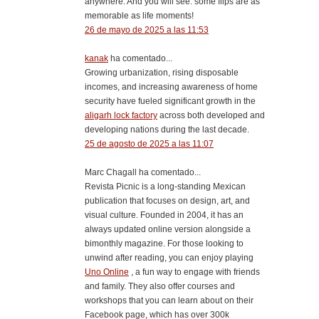
anywhere. And you will see: some flips are as
memorable as life moments!
26 de mayo de 2025 a las 11:53
kanak
ha comentado...
Growing urbanization, rising disposable
incomes, and increasing awareness of home
security have fueled significant growth in the
aligarh lock factory
across both developed and
developing nations during the last decade.
25 de agosto de 2025 a las 11:07
Marc Chagall ha comentado...
Revista Picnic is a long-standing Mexican
publication that focuses on design, art, and
visual culture. Founded in 2004, it has an
always updated online version alongside a
bimonthly magazine. For those looking to
unwind after reading, you can enjoy playing
Uno Online
, a fun way to engage with friends
and family. They also offer courses and
workshops that you can learn about on their
Facebook page, which has over 300k