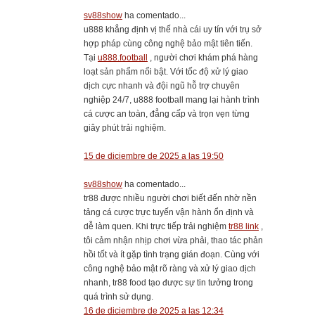
sv88show
ha comentado...
u888 khẳng định vị thế nhà cái uy tín với trụ sở
hợp pháp cùng công nghệ bảo mật tiên tiến.
Tại
u888.football
, người chơi khám phá hàng
loạt sản phẩm nổi bật. Với tốc độ xử lý giao
dịch cực nhanh và đội ngũ hỗ trợ chuyên
nghiệp 24/7, u888 football mang lại hành trình
cá cược an toàn, đẳng cấp và trọn vẹn từng
giây phút trải nghiệm.
15 de diciembre de 2025 a las 19:50
sv88show
ha comentado...
tr88 được nhiều người chơi biết đến nhờ nền
tảng cá cược trực tuyến vận hành ổn định và
dễ làm quen. Khi trực tiếp trải nghiệm
tr88 link
,
tôi cảm nhận nhịp chơi vừa phải, thao tác phản
hồi tốt và ít gặp tình trạng gián đoạn. Cùng với
công nghệ bảo mật rõ ràng và xử lý giao dịch
nhanh, tr88 food tạo được sự tin tưởng trong
quá trình sử dụng.
16 de diciembre de 2025 a las 12:34