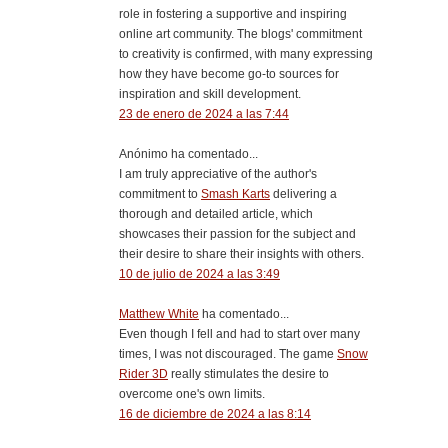
role in fostering a supportive and inspiring
online art community. The blogs' commitment
to creativity is confirmed, with many expressing
how they have become go-to sources for
inspiration and skill development.
23 de enero de 2024 a las 7:44
Anónimo ha comentado...
I am truly appreciative of the author's
commitment to
Smash Karts
delivering a
thorough and detailed article, which
showcases their passion for the subject and
their desire to share their insights with others.
10 de julio de 2024 a las 3:49
Matthew White
ha comentado...
Even though I fell and had to start over many
times, I was not discouraged. The game
Snow
Rider 3D
really stimulates the desire to
overcome one's own limits.
16 de diciembre de 2024 a las 8:14