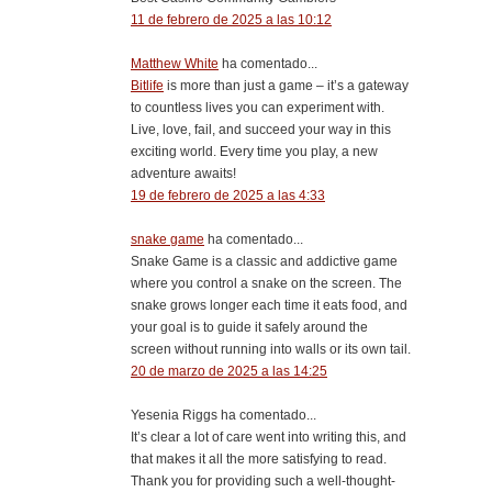
11 de febrero de 2025 a las 10:12
Matthew White
ha comentado...
Bitlife
is more than just a game – it’s a gateway
to countless lives you can experiment with.
Live, love, fail, and succeed your way in this
exciting world. Every time you play, a new
adventure awaits!
19 de febrero de 2025 a las 4:33
snake game
ha comentado...
Snake Game is a classic and addictive game
where you control a snake on the screen. The
snake grows longer each time it eats food, and
your goal is to guide it safely around the
screen without running into walls or its own tail.
20 de marzo de 2025 a las 14:25
Yesenia Riggs ha comentado...
It’s clear a lot of care went into writing this, and
that makes it all the more satisfying to read.
Thank you for providing such a well-thought-