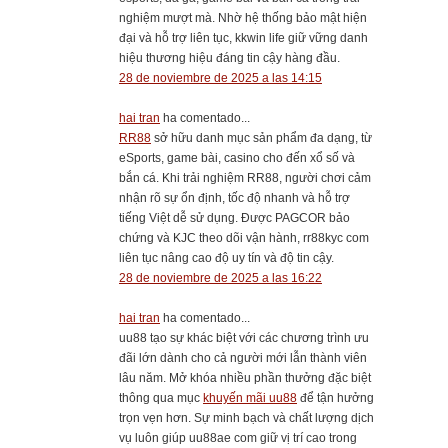
nghiệm mượt mà. Nhờ hệ thống bảo mật hiện
đại và hỗ trợ liên tục, kkwin life giữ vững danh
hiệu thương hiệu đáng tin cậy hàng đầu.
28 de noviembre de 2025 a las 14:15
hai tran
ha comentado...
RR88
sở hữu danh mục sản phẩm đa dạng, từ
eSports, game bài, casino cho đến xổ số và
bắn cá. Khi trải nghiệm RR88, người chơi cảm
nhận rõ sự ổn định, tốc độ nhanh và hỗ trợ
tiếng Việt dễ sử dụng. Được PAGCOR bảo
chứng và KJC theo dõi vận hành, rr88kyc com
liên tục nâng cao độ uy tín và độ tin cậy.
28 de noviembre de 2025 a las 16:22
hai tran
ha comentado...
uu88 tạo sự khác biệt với các chương trình ưu
đãi lớn dành cho cả người mới lẫn thành viên
lâu năm. Mở khóa nhiều phần thưởng đặc biệt
thông qua mục
khuyến mãi uu88
để tận hưởng
trọn vẹn hơn. Sự minh bạch và chất lượng dịch
vụ luôn giúp uu88ae com giữ vị trí cao trong