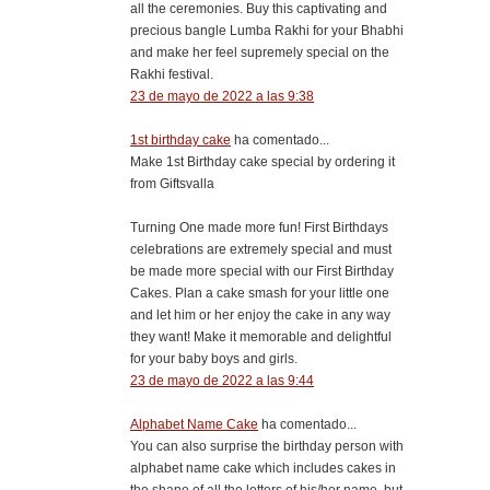
all the ceremonies. Buy this captivating and
precious bangle Lumba Rakhi for your Bhabhi
and make her feel supremely special on the
Rakhi festival.
23 de mayo de 2022 a las 9:38
1st birthday cake
ha comentado...
Make 1st Birthday cake special by ordering it
from Giftsvalla
Turning One made more fun! First Birthdays
celebrations are extremely special and must
be made more special with our First Birthday
Cakes. Plan a cake smash for your little one
and let him or her enjoy the cake in any way
they want! Make it memorable and delightful
for your baby boys and girls.
23 de mayo de 2022 a las 9:44
Alphabet Name Cake
ha comentado...
You can also surprise the birthday person with
alphabet name cake which includes cakes in
the shape of all the letters of his/her name, but