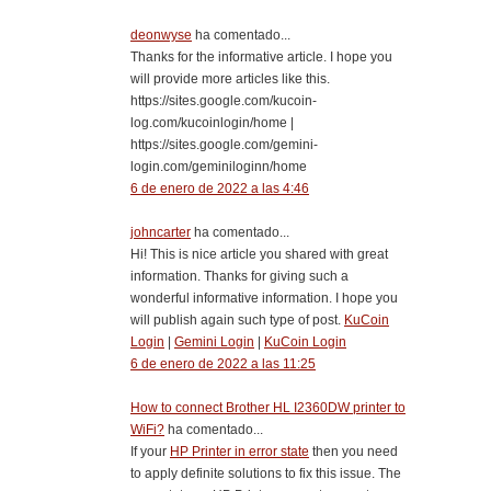
deonwyse
ha comentado...
Thanks for the informative article. I hope you
will provide more articles like this.
https://sites.google.com/kucoin-
log.com/kucoinlogin/home |
https://sites.google.com/gemini-
login.com/geminiloginn/home
6 de enero de 2022 a las 4:46
johncarter
ha comentado...
Hi! This is nice article you shared with great
information. Thanks for giving such a
wonderful informative information. I hope you
will publish again such type of post.
KuCoin
Login
|
Gemini Login
|
KuCoin Login
6 de enero de 2022 a las 11:25
How to connect Brother HL I2360DW printer to
WiFi?
ha comentado...
If your
HP Printer in error state
then you need
to apply definite solutions to fix this issue. The