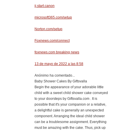
ij.start.canon
microsoft365.com/setup
Norton.com/setup
Foxnews.com/connect
foxnews.com breaking news
13 de mayo de 2022 a las 8:58
Anónimo ha comentado...
Baby Shower Cakes By Giftsvalla
Begin the appearance of your adorable little
child with a sweet child shower cake conveyed
to your doorsteps by Giftsvalla.com . It is
possible that it's your companion or a relative,
a delightful cake is generally an unexpected
component. Arranging the ideal child shower
can be a troublesome assignment. Everything
must be amazing with the cake. Thus, pick up