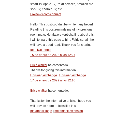
smart Tv, Apple Tv, Roku devices, Amazon fire
stick Tv, Android Tv, etc.
Foxnews.com/connect
Hello. This post couldn’t be written any better!
Reading this post reminds me of my previous
room mate. He always kept chatting about this.
I will forward this page to him. Fairly certain he
will have a good read. Thank you for sharing.
fubo.tv/connect
15 de enero de 2022 a las 12:27
Brice walker
ha comentado...
Thanks for giving this information.
Uniswap exchange
|
Uniswap exchange
17 de enero de 2022 a las 12:10
Brice walker
ha comentado...
Thanks for the informative article. I hope you
will provide more articles like this.
metamask login
|
metamask extension
|