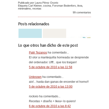
Publicado por Laura Pérez Osorio
Etiqueta
Carl Kleiner
,
cocina
,
Forsman Bodenfors
,
ikea
,
minimalimo
,
recetas
99 comentarios
Posts relacionados
Lo que otros han dicho de este post
Patri Tezanos
ha comentado...
El olor a mantequilla horneada se desprende
del ordenador. Ufff... que los traigan!
5 de octubre de 2010 a las 11:58
Unknown
ha comentado...
aix!... hasta dan ganas de encerder el horno!!
5 de octubre de 2010 a las 13:00
rockxio ha comentado...
Recetas + diseño + Ikea= lo quiero!
6 de octubre de 2010 a las 8:42