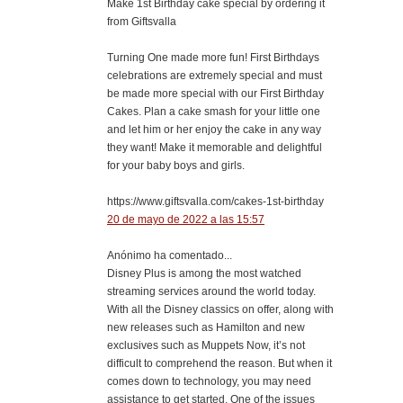
Make 1st Birthday cake special by ordering it
from Giftsvalla
Turning One made more fun! First Birthdays
celebrations are extremely special and must
be made more special with our First Birthday
Cakes. Plan a cake smash for your little one
and let him or her enjoy the cake in any way
they want! Make it memorable and delightful
for your baby boys and girls.
https://www.giftsvalla.com/cakes-1st-birthday
20 de mayo de 2022 a las 15:57
Anónimo ha comentado...
Disney Plus is among the most watched
streaming services around the world today.
With all the Disney classics on offer, along with
new releases such as Hamilton and new
exclusives such as Muppets Now, it’s not
difficult to comprehend the reason. But when it
comes down to technology, you may need
assistance to get started. One of the issues