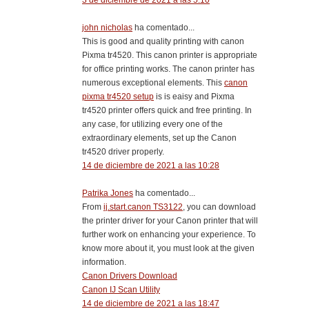
john nicholas
ha comentado...
This is good and quality printing with canon
Pixma tr4520. This canon printer is appropriate
for office printing works. The canon printer has
numerous exceptional elements. This
canon
pixma tr4520 setup
is is eaisy and Pixma
tr4520 printer offers quick and free printing. In
any case, for utilizing every one of the
extraordinary elements, set up the Canon
tr4520 driver properly.
14 de diciembre de 2021 a las 10:28
Patrika Jones
ha comentado...
From
ij.start.canon TS3122
, you can download
the printer driver for your Canon printer that will
further work on enhancing your experience. To
know more about it, you must look at the given
information.
Canon Drivers Download
Canon IJ Scan Utility
14 de diciembre de 2021 a las 18:47