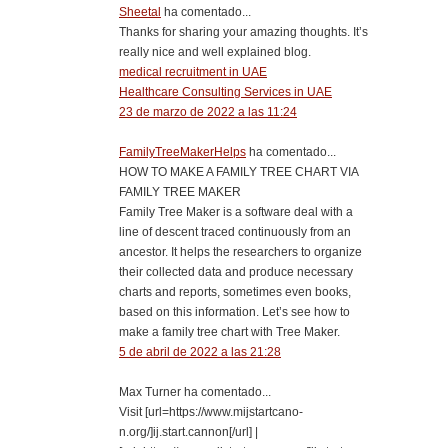
Sheetal
ha comentado...
Thanks for sharing your amazing thoughts. It’s
really nice and well explained blog.
medical recruitment in UAE
Healthcare Consulting Services in UAE
23 de marzo de 2022 a las 11:24
FamilyTreeMakerHelps
ha comentado...
HOW TO MAKE A FAMILY TREE CHART VIA
FAMILY TREE MAKER
Family Tree Maker is a software deal with a
line of descent traced continuously from an
ancestor. It helps the researchers to organize
their collected data and produce necessary
charts and reports, sometimes even books,
based on this information. Let’s see how to
make a family tree chart with Tree Maker.
5 de abril de 2022 a las 21:28
Max Turner ha comentado...
Visit [url=https://www.mijstartcano-
n.org/]ij.start.cannon[/url] |