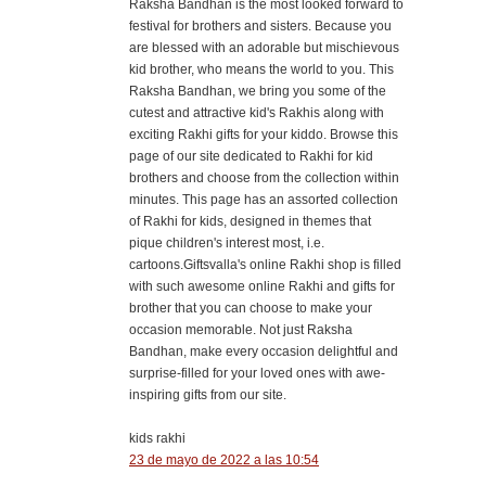
Raksha Bandhan is the most looked forward to
festival for brothers and sisters. Because you
are blessed with an adorable but mischievous
kid brother, who means the world to you. This
Raksha Bandhan, we bring you some of the
cutest and attractive kid's Rakhis along with
exciting Rakhi gifts for your kiddo. Browse this
page of our site dedicated to Rakhi for kid
brothers and choose from the collection within
minutes. This page has an assorted collection
of Rakhi for kids, designed in themes that
pique children's interest most, i.e.
cartoons.Giftsvalla's online Rakhi shop is filled
with such awesome online Rakhi and gifts for
brother that you can choose to make your
occasion memorable. Not just Raksha
Bandhan, make every occasion delightful and
surprise-filled for your loved ones with awe-
inspiring gifts from our site.
kids rakhi
23 de mayo de 2022 a las 10:54