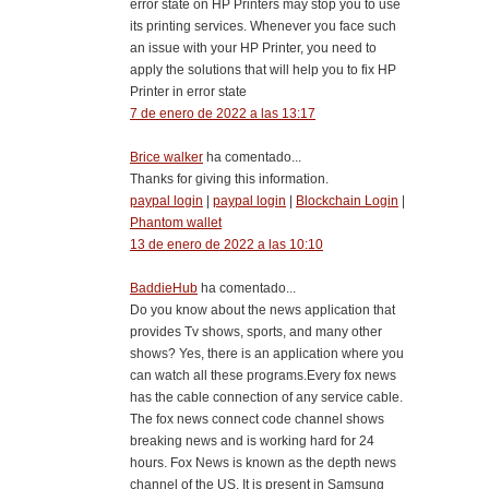
error state on HP Printers may stop you to use
its printing services. Whenever you face such
an issue with your HP Printer, you need to
apply the solutions that will help you to fix HP
Printer in error state
7 de enero de 2022 a las 13:17
Brice walker
ha comentado...
Thanks for giving this information.
paypal login
|
paypal login
|
Blockchain Login
|
Phantom wallet
13 de enero de 2022 a las 10:10
BaddieHub
ha comentado...
Do you know about the news application that
provides Tv shows, sports, and many other
shows? Yes, there is an application where you
can watch all these programs.Every fox news
has the cable connection of any service cable.
The fox news connect code channel shows
breaking news and is working hard for 24
hours. Fox News is known as the depth news
channel of the US. It is present in Samsung