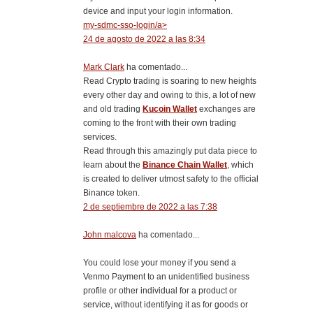
device and input your login information.
my-sdmc-sso-login/a>
24 de agosto de 2022 a las 8:34
Mark Clark
ha comentado...
Read Crypto trading is soaring to new heights
every other day and owing to this, a lot of new
and old trading
Kucoin Wallet
exchanges are
coming to the front with their own trading
services.
Read through this amazingly put data piece to
learn about the
Binance Chain Wallet
, which
is created to deliver utmost safety to the official
Binance token.
2 de septiembre de 2022 a las 7:38
John malcova
ha comentado...
You could lose your money if you send a
Venmo Payment to an unidentified business
profile or other individual for a product or
service, without identifying it as for goods or