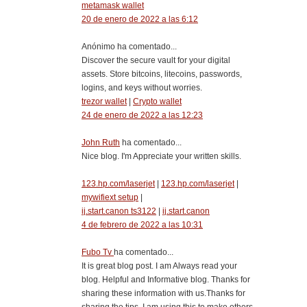
metamask wallet
20 de enero de 2022 a las 6:12
Anónimo ha comentado...
Discover the secure vault for your digital
assets. Store bitcoins, litecoins, passwords,
logins, and keys without worries.
trezor wallet
|
Crypto wallet
24 de enero de 2022 a las 12:23
John Ruth
ha comentado...
Nice blog. I'm Appreciate your written skills.
123.hp.com/laserjet
|
123.hp.com/laserjet
|
mywifiext setup
|
ij.start.canon ts3122
|
ij.start.canon
4 de febrero de 2022 a las 10:31
Fubo Tv
ha comentado...
It is great blog post. I am Always read your
blog. Helpful and Informative blog. Thanks for
sharing these information with us.Thanks for
sharing the tips. I am using this to make others