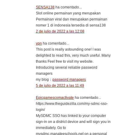
SENSA138
ha comentado...
Slot online permainan yang merupakan
Permainan viral dan merupakan permainan
nomer 1 di indonesia tersedia di sensa138
2 de julio de 2022 a las 12:08
vpn
ha comentado...
This post is really astounding one! I was
delighted to read this, very much useful. Many
thanks Feel free to visit my website.
Introducing several reliable password
managers
my blog：
password managers
5 de julio de 2022 a las 11:49
Epicgamescomactivate
ha comentado...
https://www.theguidezilla.com/my-sdmc-sso-
login/
MySDMC SSO has linked to your computer
sign-in on a district device and will sign you in
immediately. Go to
mysdmc.manateeschools.net on a personal