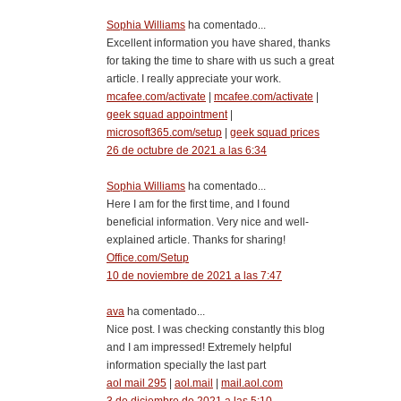
Sophia Williams
ha comentado...
Excellent information you have shared, thanks
for taking the time to share with us such a great
article. I really appreciate your work.
mcafee.com/activate
|
mcafee.com/activate
|
geek squad appointment
|
microsoft365.com/setup
|
geek squad prices
26 de octubre de 2021 a las 6:34
Sophia Williams
ha comentado...
Here I am for the first time, and I found
beneficial information. Very nice and well-
explained article. Thanks for sharing!
Office.com/Setup
10 de noviembre de 2021 a las 7:47
ava
ha comentado...
Nice post. I was checking constantly this blog
and I am impressed! Extremely helpful
information specially the last part
aol mail 295
|
aol.mail
|
mail.aol.com
3 de diciembre de 2021 a las 5:10