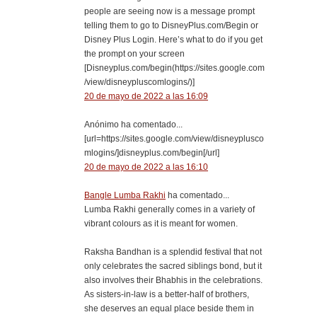
people are seeing now is a message prompt
telling them to go to DisneyPlus.com/Begin or
Disney Plus Login. Here’s what to do if you get
the prompt on your screen
[Disneyplus.com/begin(https://sites.google.com
/view/disneypluscomlogins/)]
20 de mayo de 2022 a las 16:09
Anónimo ha comentado...
[url=https://sites.google.com/view/disneyplusco
mlogins/]disneyplus.com/begin[/url]
20 de mayo de 2022 a las 16:10
Bangle Lumba Rakhi
ha comentado...
Lumba Rakhi generally comes in a variety of
vibrant colours as it is meant for women.
Raksha Bandhan is a splendid festival that not
only celebrates the sacred siblings bond, but it
also involves their Bhabhis in the celebrations.
As sisters-in-law is a better-half of brothers,
she deserves an equal place beside them in