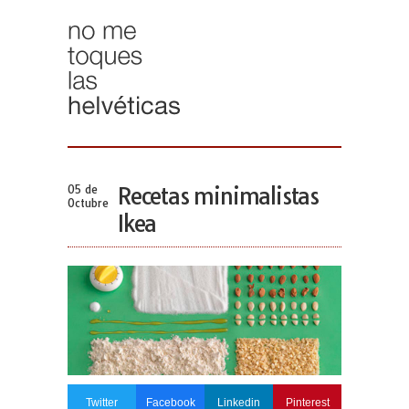
05 de
Recetas minimalistas
Octubre
Ikea
Twitter
Facebook
Linkedin
Pinterest