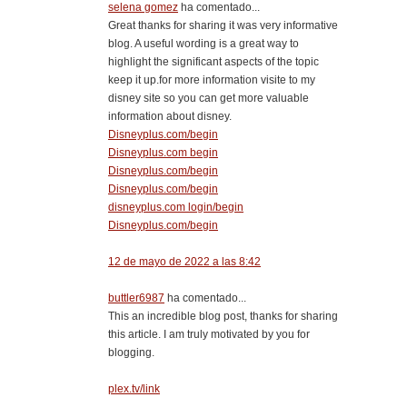
selena gomez
ha comentado...
Great thanks for sharing it was very informative
blog. A useful wording is a great way to
highlight the significant aspects of the topic
keep it up.for more information visite to my
disney site so you can get more valuable
information about disney.
Disneyplus.com/begin
Disneyplus.com begin
Disneyplus.com/begin
Disneyplus.com/begin
disneyplus.com login/begin
Disneyplus.com/begin
12 de mayo de 2022 a las 8:42
buttler6987
ha comentado...
This an incredible blog post, thanks for sharing
this article. I am truly motivated by you for
blogging.
plex.tv/link