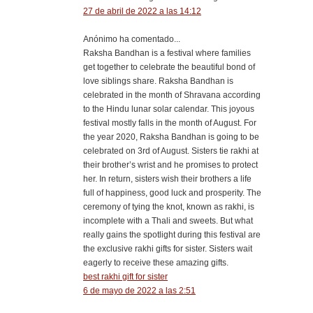
27 de abril de 2022 a las 14:12
Anónimo ha comentado...
Raksha Bandhan is a festival where families
get together to celebrate the beautiful bond of
love siblings share. Raksha Bandhan is
celebrated in the month of Shravana according
to the Hindu lunar solar calendar. This joyous
festival mostly falls in the month of August. For
the year 2020, Raksha Bandhan is going to be
celebrated on 3rd of August. Sisters tie rakhi at
their brother’s wrist and he promises to protect
her. In return, sisters wish their brothers a life
full of happiness, good luck and prosperity. The
ceremony of tying the knot, known as rakhi, is
incomplete with a Thali and sweets. But what
really gains the spotlight during this festival are
the exclusive rakhi gifts for sister. Sisters wait
eagerly to receive these amazing gifts.
best rakhi gift for sister
6 de mayo de 2022 a las 2:51