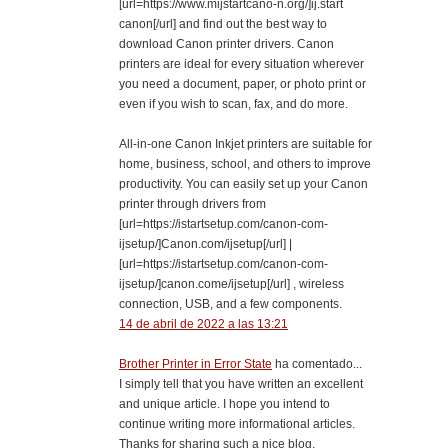
[url=https://www.mijstartcano-n.org/]ij.start
canon[/url] and find out the best way to
download Canon printer drivers. Canon
printers are ideal for every situation wherever
you need a document, paper, or photo print or
even if you wish to scan, fax, and do more.
All-in-one Canon Inkjet printers are suitable for
home, business, school, and others to improve
productivity. You can easily set up your Canon
printer through drivers from
[url=https://istartsetup.com/canon-com-
ijsetup/]Canon.com/ijsetup[/url] |
[url=https://istartsetup.com/canon-com-
ijsetup/]canon.come/ijsetup[/url] , wireless
connection, USB, and a few components.
14 de abril de 2022 a las 13:21
Brother Printer in Error State
ha comentado...
I simply tell that you have written an excellent
and unique article. I hope you intend to
continue writing more informational articles.
Thanks for sharing such a nice blog.