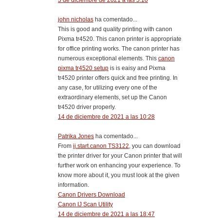
john nicholas
ha comentado...
This is good and quality printing with canon
Pixma tr4520. This canon printer is appropriate
for office printing works. The canon printer has
numerous exceptional elements. This
canon
pixma tr4520 setup
is is eaisy and Pixma
tr4520 printer offers quick and free printing. In
any case, for utilizing every one of the
extraordinary elements, set up the Canon
tr4520 driver properly.
14 de diciembre de 2021 a las 10:28
Patrika Jones
ha comentado...
From
ij.start.canon TS3122
, you can download
the printer driver for your Canon printer that will
further work on enhancing your experience. To
know more about it, you must look at the given
information.
Canon Drivers Download
Canon IJ Scan Utility
14 de diciembre de 2021 a las 18:47