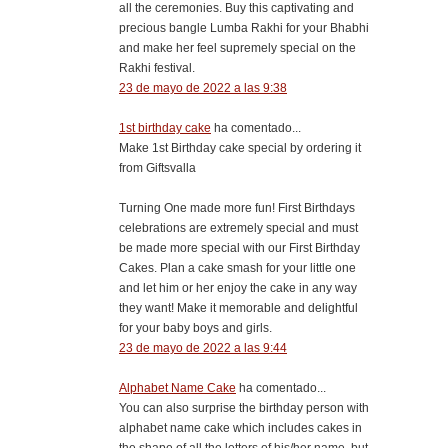
all the ceremonies. Buy this captivating and
precious bangle Lumba Rakhi for your Bhabhi
and make her feel supremely special on the
Rakhi festival.
23 de mayo de 2022 a las 9:38
1st birthday cake
ha comentado...
Make 1st Birthday cake special by ordering it
from Giftsvalla
Turning One made more fun! First Birthdays
celebrations are extremely special and must
be made more special with our First Birthday
Cakes. Plan a cake smash for your little one
and let him or her enjoy the cake in any way
they want! Make it memorable and delightful
for your baby boys and girls.
23 de mayo de 2022 a las 9:44
Alphabet Name Cake
ha comentado...
You can also surprise the birthday person with
alphabet name cake which includes cakes in
the shape of all the letters of his/her name, but