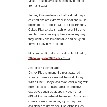
Make 1st Birthday cake special by ordering it
from Giftsvalla
Turning One made more fun! First Birthdays
celebrations are extremely special and must
be made more special with our First Birthday
Cakes. Plan a cake smash for your little one
and let him or her enjoy the cake in any way
they want! Make it memorable and delightful
for your baby boys and girls.
https://www.giftsvalla.com/cakes-1st-birthday
20 de mayo de 2022 a las 15:57
Anónimo ha comentado...
Disney Plus is among the most watched
streaming services around the world today.
With all the Disney classics on offer, along with
new releases such as Hamilton and new
exclusives such as Muppets Now, it’s not
difficult to comprehend the reason. But when it
comes down to technology, you may need
assistance to get started. One of the issues