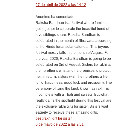
27 de abril de 2022 a las 14:12
Anónimo ha comentado...
Raksha Bandhan is a festival where families
get together to celebrate the beautiful bond of
love siblings share. Raksha Bandhan is
celebrated in the month of Shravana according
to the Hindu lunar solar calendar. This joyous
festival mostly falls in the month of August. For
the year 2020, Raksha Bandhan is going to be
celebrated on 3rd of August. Sisters tie rakhi at
their brother’s wrist and he promises to protect
her. In return, sisters wish their brothers a life
full of happiness, good luck and prosperity. The
ceremony of tying the knot, known as rakhi, is
incomplete with a Thali and sweets. But what
really gains the spotlight during this festival are
the exclusive rakhi gifts for sister. Sisters wait
eagerly to receive these amazing gifts.
best rakhi gift for sister
6 de mayo de 2022 a las 2:51