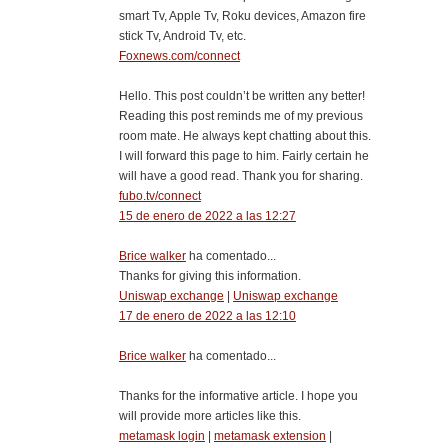
smart Tv, Apple Tv, Roku devices, Amazon fire
stick Tv, Android Tv, etc.
Foxnews.com/connect
Hello. This post couldn’t be written any better!
Reading this post reminds me of my previous
room mate. He always kept chatting about this.
I will forward this page to him. Fairly certain he
will have a good read. Thank you for sharing.
fubo.tv/connect
15 de enero de 2022 a las 12:27
Brice walker
ha comentado...
Thanks for giving this information.
Uniswap exchange
|
Uniswap exchange
17 de enero de 2022 a las 12:10
Brice walker
ha comentado...
Thanks for the informative article. I hope you
will provide more articles like this.
metamask login
|
metamask extension
|