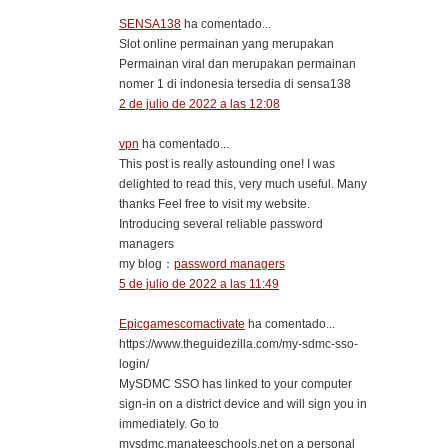
SENSA138
ha comentado...
Slot online permainan yang merupakan
Permainan viral dan merupakan permainan
nomer 1 di indonesia tersedia di sensa138
2 de julio de 2022 a las 12:08
vpn
ha comentado...
This post is really astounding one! I was
delighted to read this, very much useful. Many
thanks Feel free to visit my website.
Introducing several reliable password
managers
my blog：
password managers
5 de julio de 2022 a las 11:49
Epicgamescomactivate
ha comentado...
https://www.theguidezilla.com/my-sdmc-sso-
login/
MySDMC SSO has linked to your computer
sign-in on a district device and will sign you in
immediately. Go to
mysdmc.manateeschools.net on a personal