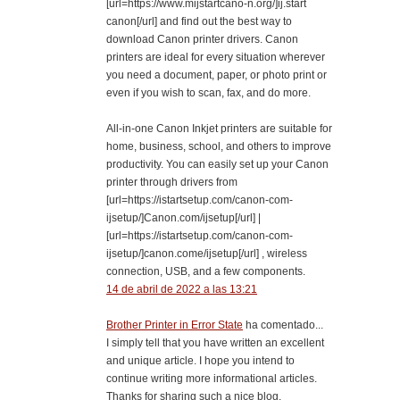
[url=https://www.mijstartcano-n.org/]ij.start
canon[/url] and find out the best way to
download Canon printer drivers. Canon
printers are ideal for every situation wherever
you need a document, paper, or photo print or
even if you wish to scan, fax, and do more.
All-in-one Canon Inkjet printers are suitable for
home, business, school, and others to improve
productivity. You can easily set up your Canon
printer through drivers from
[url=https://istartsetup.com/canon-com-
ijsetup/]Canon.com/ijsetup[/url] |
[url=https://istartsetup.com/canon-com-
ijsetup/]canon.come/ijsetup[/url] , wireless
connection, USB, and a few components.
14 de abril de 2022 a las 13:21
Brother Printer in Error State
ha comentado...
I simply tell that you have written an excellent
and unique article. I hope you intend to
continue writing more informational articles.
Thanks for sharing such a nice blog.