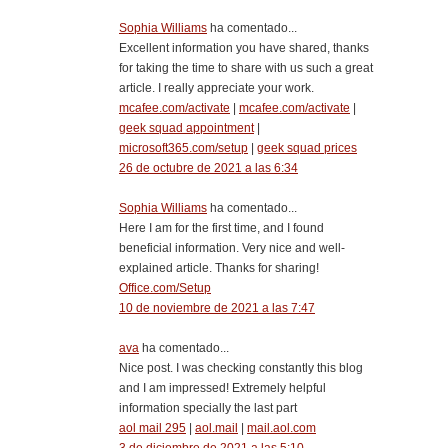
Sophia Williams
ha comentado...
Excellent information you have shared, thanks
for taking the time to share with us such a great
article. I really appreciate your work.
mcafee.com/activate
|
mcafee.com/activate
|
geek squad appointment
|
microsoft365.com/setup
|
geek squad prices
26 de octubre de 2021 a las 6:34
Sophia Williams
ha comentado...
Here I am for the first time, and I found
beneficial information. Very nice and well-
explained article. Thanks for sharing!
Office.com/Setup
10 de noviembre de 2021 a las 7:47
ava
ha comentado...
Nice post. I was checking constantly this blog
and I am impressed! Extremely helpful
information specially the last part
aol mail 295
|
aol.mail
|
mail.aol.com
3 de diciembre de 2021 a las 5:10