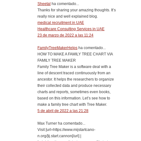
Sheetal
ha comentado...
Thanks for sharing your amazing thoughts. It’s
really nice and well explained blog.
medical recruitment in UAE
Healthcare Consulting Services in UAE
23 de marzo de 2022 a las 11:24
FamilyTreeMakerHelps
ha comentado...
HOW TO MAKE A FAMILY TREE CHART VIA
FAMILY TREE MAKER
Family Tree Maker is a software deal with a
line of descent traced continuously from an
ancestor. It helps the researchers to organize
their collected data and produce necessary
charts and reports, sometimes even books,
based on this information. Let’s see how to
make a family tree chart with Tree Maker.
5 de abril de 2022 a las 21:28
Max Turner ha comentado...
Visit [url=https://www.mijstartcano-
n.org/]ij.start.cannon[/url] |