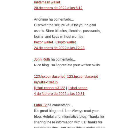
metamask wallet
20 de enero de 2022 a las 6:12
Anónimo ha comentado...
Discover the secure vault for your digital
assets. Store bitcoins, litecoins, passwords,
logins, and keys without worries.
trezor wallet
|
Crypto wallet
24 de enero de 2022 a las 12:23
John Ruth
ha comentado...
Nice blog. I'm Appreciate your written skills.
123.hp.com/laserjet
|
123.hp.com/laserjet
|
mywifiext setup
|
ij.start.canon ts3122
|
ij.start.canon
4 de febrero de 2022 a las 10:31
Fubo Tv
ha comentado...
It is great blog post. I am Always read your
blog. Helpful and Informative blog. Thanks for
sharing these information with us.Thanks for
sharing the tips. I am using this to make others