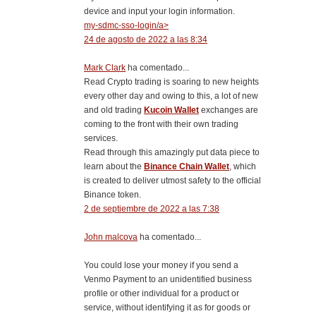
device and input your login information.
my-sdmc-sso-login/a>
24 de agosto de 2022 a las 8:34
Mark Clark
ha comentado...
Read Crypto trading is soaring to new heights
every other day and owing to this, a lot of new
and old trading
Kucoin Wallet
exchanges are
coming to the front with their own trading
services.
Read through this amazingly put data piece to
learn about the
Binance Chain Wallet
, which
is created to deliver utmost safety to the official
Binance token.
2 de septiembre de 2022 a las 7:38
John malcova
ha comentado...
You could lose your money if you send a
Venmo Payment to an unidentified business
profile or other individual for a product or
service, without identifying it as for goods or