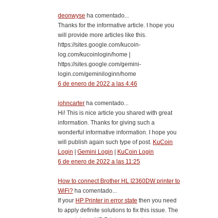
deonwyse
ha comentado...
Thanks for the informative article. I hope you
will provide more articles like this.
https://sites.google.com/kucoin-
log.com/kucoinlogin/home |
https://sites.google.com/gemini-
login.com/geminiloginn/home
6 de enero de 2022 a las 4:46
johncarter
ha comentado...
Hi! This is nice article you shared with great
information. Thanks for giving such a
wonderful informative information. I hope you
will publish again such type of post.
KuCoin
Login
|
Gemini Login
|
KuCoin Login
6 de enero de 2022 a las 11:25
How to connect Brother HL I2360DW printer to
WiFi?
ha comentado...
If your
HP Printer in error state
then you need
to apply definite solutions to fix this issue. The