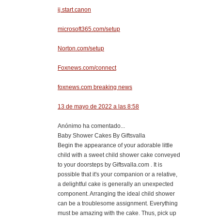
ij.start.canon
microsoft365.com/setup
Norton.com/setup
Foxnews.com/connect
foxnews.com breaking news
13 de mayo de 2022 a las 8:58
Anónimo ha comentado...
Baby Shower Cakes By Giftsvalla
Begin the appearance of your adorable little
child with a sweet child shower cake conveyed
to your doorsteps by Giftsvalla.com . It is
possible that it's your companion or a relative,
a delightful cake is generally an unexpected
component. Arranging the ideal child shower
can be a troublesome assignment. Everything
must be amazing with the cake. Thus, pick up