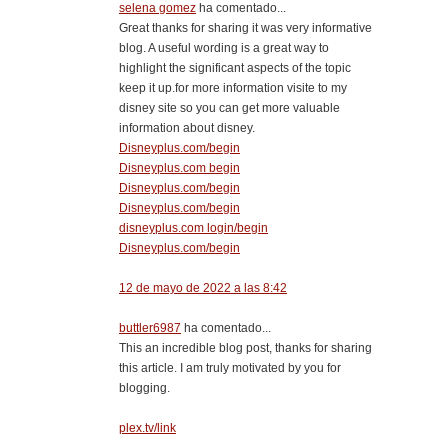
selena gomez
ha comentado...
Great thanks for sharing it was very informative
blog. A useful wording is a great way to
highlight the significant aspects of the topic
keep it up.for more information visite to my
disney site so you can get more valuable
information about disney.
Disneyplus.com/begin
Disneyplus.com begin
Disneyplus.com/begin
Disneyplus.com/begin
disneyplus.com login/begin
Disneyplus.com/begin
12 de mayo de 2022 a las 8:42
buttler6987
ha comentado...
This an incredible blog post, thanks for sharing
this article. I am truly motivated by you for
blogging.
plex.tv/link