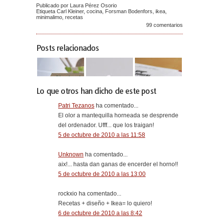
Publicado por Laura Pérez Osorio
Etiqueta
Carl Kleiner
,
cocina
,
Forsman Bodenfors
,
ikea
,
minimalimo
,
recetas
99 comentarios
Posts relacionados
Lo que otros han dicho de este post
Patri Tezanos
ha comentado...
El olor a mantequilla horneada se desprende
del ordenador. Ufff... que los traigan!
5 de octubre de 2010 a las 11:58
Unknown
ha comentado...
aix!... hasta dan ganas de encerder el horno!!
5 de octubre de 2010 a las 13:00
rockxio ha comentado...
Recetas + diseño + Ikea= lo quiero!
6 de octubre de 2010 a las 8:42