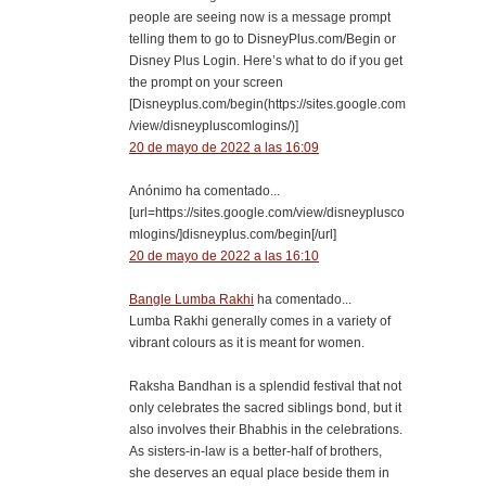
people are seeing now is a message prompt
telling them to go to DisneyPlus.com/Begin or
Disney Plus Login. Here’s what to do if you get
the prompt on your screen
[Disneyplus.com/begin(https://sites.google.com
/view/disneypluscomlogins/)]
20 de mayo de 2022 a las 16:09
Anónimo ha comentado...
[url=https://sites.google.com/view/disneyplusco
mlogins/]disneyplus.com/begin[/url]
20 de mayo de 2022 a las 16:10
Bangle Lumba Rakhi
ha comentado...
Lumba Rakhi generally comes in a variety of
vibrant colours as it is meant for women.
Raksha Bandhan is a splendid festival that not
only celebrates the sacred siblings bond, but it
also involves their Bhabhis in the celebrations.
As sisters-in-law is a better-half of brothers,
she deserves an equal place beside them in