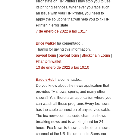
error state on HP Printers may stop you to use
its printing services. Whenever you face such
an issue with your HP Printer, you need to
apply the solutions that will help you to fix HP
Printer in error state
7 de enero de 2022 a las 13:17
Brice walker
ha comentado...
Thanks for giving this information.
paypal login
|
paypal login
|
Blockchain Login
|
Phantom wallet
13 de enero de 2022 a las 10:10
BaddieHub
ha comentado...
Do you know about the news application that
provides Tv shows, sports, and many other
shows? Yes, there is an application where you
can watch all these programs.Every fox news
has the cable connection of any service cable.
The fox news connect code channel shows
breaking news and is working hard for 24
hours. Fox News is known as the depth news
channel of the US. It is present in Samsung