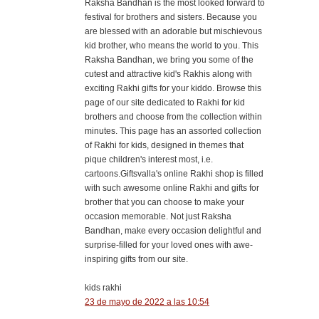
Raksha Bandhan is the most looked forward to
festival for brothers and sisters. Because you
are blessed with an adorable but mischievous
kid brother, who means the world to you. This
Raksha Bandhan, we bring you some of the
cutest and attractive kid's Rakhis along with
exciting Rakhi gifts for your kiddo. Browse this
page of our site dedicated to Rakhi for kid
brothers and choose from the collection within
minutes. This page has an assorted collection
of Rakhi for kids, designed in themes that
pique children's interest most, i.e.
cartoons.Giftsvalla's online Rakhi shop is filled
with such awesome online Rakhi and gifts for
brother that you can choose to make your
occasion memorable. Not just Raksha
Bandhan, make every occasion delightful and
surprise-filled for your loved ones with awe-
inspiring gifts from our site.
kids rakhi
23 de mayo de 2022 a las 10:54