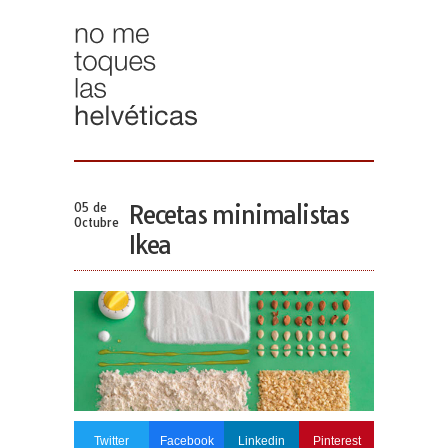
05 de
Recetas minimalistas
Octubre
Ikea
Twitter
Facebook
Linkedin
Pinterest