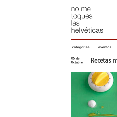
categorías
eventos
05 de
Recetas m
Octubre