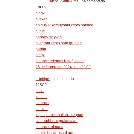
______Takipci-Satin-Alma_
ha comentado...
E9FF9
bingx
bitexen
en düşük komisyonlu kripto borsası
bitrue
papaya meyvesi
telegram kripto para grupları
paribu
bingx
binance referans kimliği nedir
25 de febrero de 2024 a las 22:03
---takipci
ha comentado...
715C9
mexc
kraken
binance
bitexen
kripto para kanalları telegram
canlı sohbet uygulamaları
binance referans
bitcoin hesabı nasıl açılır