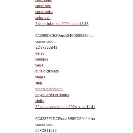
cam show
sanal sex
sanal seks
seks hattı
2 de octubre de 2024 a las 18:33
9A39801CE2Derek246D085220 ha
comentado...
ED37265B43
delay
kaldırıcı
vega
bufalo çikolata
viagra
stag
green temptation
bayan azdırıcı damla
cialis
22 de noviembre de 2024 a las 11:41
6C3287E2DCFionaBB5ECB9414 ha
comentado...
55FDB11286