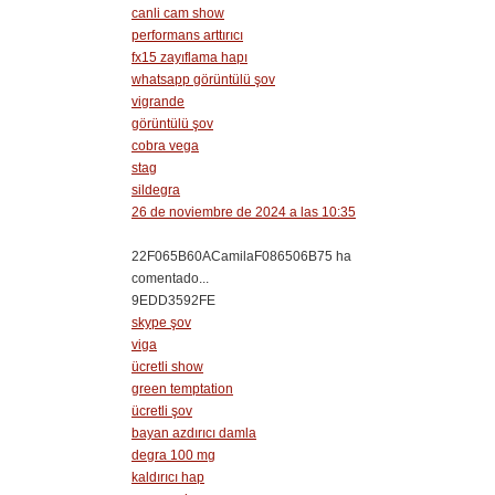
canli cam show
performans arttırıcı
fx15 zayıflama hapı
whatsapp görüntülü şov
vigrande
görüntülü şov
cobra vega
stag
sildegra
26 de noviembre de 2024 a las 10:35
22F065B60ACamilaF086506B75 ha
comentado...
9EDD3592FE
skype şov
viga
ücretli show
green temptation
ücretli şov
bayan azdırıcı damla
degra 100 mg
kaldırıcı hap