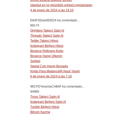
bingöl kızlarla rastgele sohbet
istanbul en iyi görüntülü sohbet uygulamaları
4 de enero de 2024 a las 19:10
E84F2Elise9DED4 ha comentado...
88174
Onlyfans Takipçi Satın Al
Threads Takipçi Satın Al
Twitter Takipçi Hilesi
Instagram Beğeni Hilesi
Binance Referans Kodu
Binance Hangi Ülkenin
Sohbet
Sweat Coin Hangi Borsada
Kripto Para Madenciliği Nasıl Yapılır
6 de enero de 2024 a las 7:18
96CFDYeseniaCAB4F ha comentado...
94980
Trovo Takipçi Satın Al
Instagram Beğeni Satın Al
Tumblr Beğeni Hilesi
Bitcoin Kazma