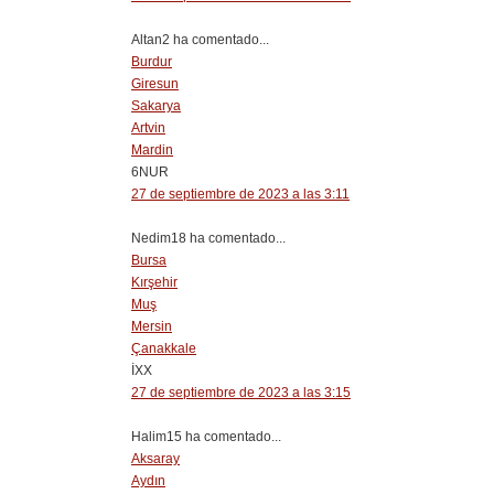
Altan2 ha comentado...
Burdur
Giresun
Sakarya
Artvin
Mardin
6NUR
27 de septiembre de 2023 a las 3:11
Nedim18 ha comentado...
Bursa
Kırşehir
Muş
Mersin
Çanakkale
İXX
27 de septiembre de 2023 a las 3:15
Halim15 ha comentado...
Aksaray
Aydın