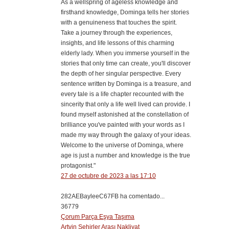
As a wellspring of ageless knowledge and
firsthand knowledge, Dominga tells her stories
with a genuineness that touches the spirit.
Take a journey through the experiences,
insights, and life lessons of this charming
elderly lady. When you immerse yourself in the
stories that only time can create, you'll discover
the depth of her singular perspective. Every
sentence written by Dominga is a treasure, and
every tale is a life chapter recounted with the
sincerity that only a life well lived can provide. I
found myself astonished at the constellation of
brilliance you've painted with your words as I
made my way through the galaxy of your ideas.
Welcome to the universe of Dominga, where
age is just a number and knowledge is the true
protagonist."
27 de octubre de 2023 a las 17:10
282AEBayleeC67FB ha comentado...
36779
Çorum Parça Eşya Taşıma
Artvin Şehirler Arası Nakliyat