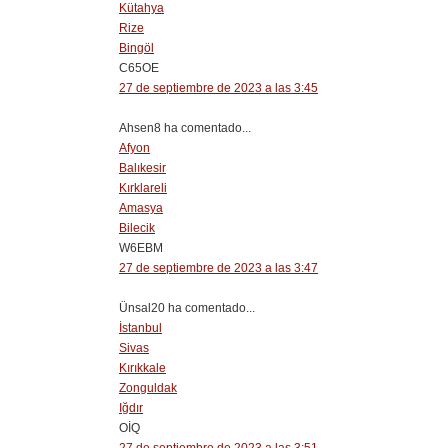
Kütahya
Rize
Bingöl
C65OE
27 de septiembre de 2023 a las 3:45
Ahsen8 ha comentado...
Afyon
Balıkesir
Kırklareli
Amasya
Bilecik
W6EBM
27 de septiembre de 2023 a las 3:47
Ünsal20 ha comentado...
İstanbul
Sivas
Kırıkkale
Zonguldak
Iğdır
OİQ