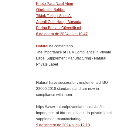
Kripto Para Nasıl Alınır
Görüntülü Sohbet
Tiktok Takipçi Satın Al
Apenft Coin Hangi Borsada
Paribu Borsası Güvenilir mi
6 de enero de 2024 a las 10:47
Natural
ha comentado...
The Importance of FDA Compliance in Private
Label Supplement Manufacturing - Natural
Private Label
Natural have successfully implemented ISO
22000:2018 standards and are now in
compliance with them.
https://www.naturalprivatelabel.com/en/the-
importance-of-fda-compliance-in-private-label-
supplement-manufacturing/
9 de febrero de 2024 a las 12:18