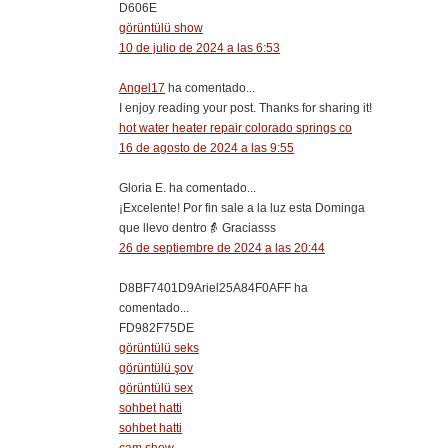
D606E
görüntülü show
10 de julio de 2024 a las 6:53
Angel17
ha comentado...
I enjoy reading your post. Thanks for sharing it!
hot water heater repair colorado springs co
16 de agosto de 2024 a las 9:55
Gloria E. ha comentado...
¡Excelente! Por fin sale a la luz esta Dominga
que llevo dentro👵 Graciasss
26 de septiembre de 2024 a las 20:44
D8BF7401D9Ariel25A84F0AFF ha
comentado...
FD982F75DE
görüntülü seks
görüntülü şov
görüntülü sex
sohbet hatti
sohbet hatti