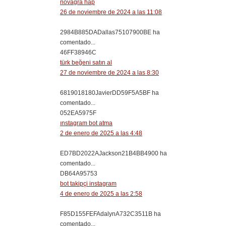
novagra hap
26 de noviembre de 2024 a las 11:08
2984B885DADallas75107900BE ha
comentado...
46FF38946C
türk beğeni satın al
27 de noviembre de 2024 a las 8:30
6819018180JavierDD59F5A5BF ha
comentado...
052EA5975F
ınstagram bot atma
2 de enero de 2025 a las 4:48
ED7BD2022AJackson21B4BB4900 ha
comentado...
DB64A95753
bot takipçi instagram
4 de enero de 2025 a las 2:58
F85D155FEFAdalynA732C3511B ha
comentado...