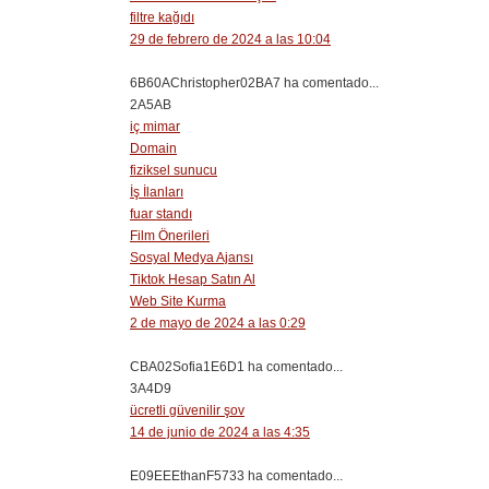
filtre kağıdı
29 de febrero de 2024 a las 10:04
6B60AChristopher02BA7 ha comentado...
2A5AB
iç mimar
Domain
fiziksel sunucu
İş İlanları
fuar standı
Film Önerileri
Sosyal Medya Ajansı
Tiktok Hesap Satın Al
Web Site Kurma
2 de mayo de 2024 a las 0:29
CBA02Sofia1E6D1 ha comentado...
3A4D9
ücretli güvenilir şov
14 de junio de 2024 a las 4:35
E09EEEthanF5733 ha comentado...