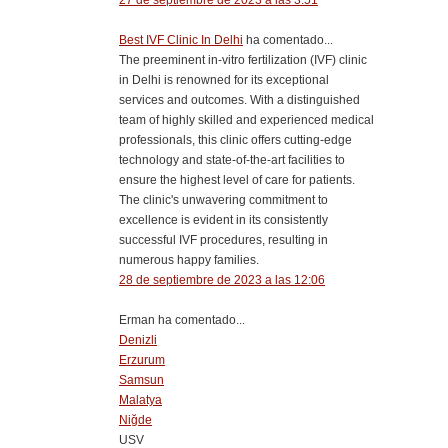
27 de septiembre de 2023 a las 3:51
Best IVF Clinic In Delhi
ha comentado...
The preeminent in-vitro fertilization (IVF) clinic
in Delhi is renowned for its exceptional
services and outcomes. With a distinguished
team of highly skilled and experienced medical
professionals, this clinic offers cutting-edge
technology and state-of-the-art facilities to
ensure the highest level of care for patients.
The clinic's unwavering commitment to
excellence is evident in its consistently
successful IVF procedures, resulting in
numerous happy families.
28 de septiembre de 2023 a las 12:06
Erman ha comentado...
Denizli
Erzurum
Samsun
Malatya
Niğde
USV