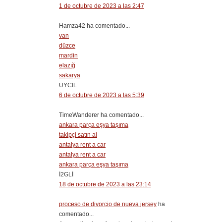
1 de octubre de 2023 a las 2:47
Hamza42 ha comentado...
van
düzce
mardin
elazığ
sakarya
UYCİL
6 de octubre de 2023 a las 5:39
TimeWanderer ha comentado...
ankara parça eşya taşıma
takipçi satın al
antalya rent a car
antalya rent a car
ankara parça eşya taşıma
İ2GLİ
18 de octubre de 2023 a las 23:14
proceso de divorcio de nueva jersey
ha
comentado...