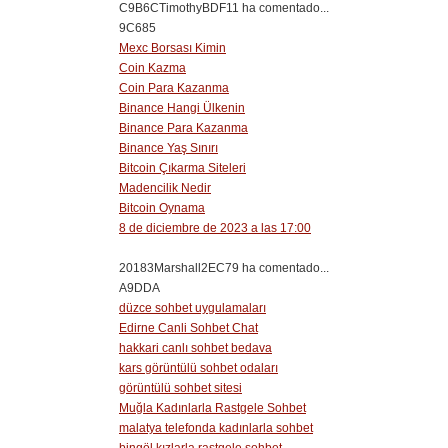
C9B6CTimothyBDF11 ha comentado...
9C685
Mexc Borsası Kimin
Coin Kazma
Coin Para Kazanma
Binance Hangi Ülkenin
Binance Para Kazanma
Binance Yaş Sınırı
Bitcoin Çıkarma Siteleri
Madencilik Nedir
Bitcoin Oynama
8 de diciembre de 2023 a las 17:00
20183Marshall2EC79 ha comentado...
A9DDA
düzce sohbet uygulamaları
Edirne Canli Sohbet Chat
hakkari canlı sohbet bedava
kars görüntülü sohbet odaları
görüntülü sohbet sitesi
Muğla Kadınlarla Rastgele Sohbet
malatya telefonda kadınlarla sohbet