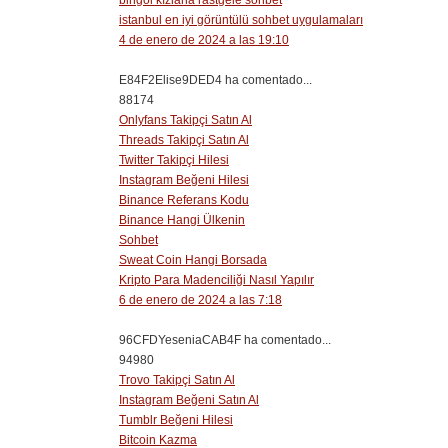
bingöl kızlarla rastgele sohbet
istanbul en iyi görüntülü sohbet uygulamaları
4 de enero de 2024 a las 19:10
E84F2Elise9DED4 ha comentado...
88174
Onlyfans Takipçi Satın Al
Threads Takipçi Satın Al
Twitter Takipçi Hilesi
Instagram Beğeni Hilesi
Binance Referans Kodu
Binance Hangi Ülkenin
Sohbet
Sweat Coin Hangi Borsada
Kripto Para Madenciliği Nasıl Yapılır
6 de enero de 2024 a las 7:18
96CFDYeseniaCAB4F ha comentado...
94980
Trovo Takipçi Satın Al
Instagram Beğeni Satın Al
Tumblr Beğeni Hilesi
Bitcoin Kazma