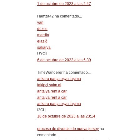
1 de octubre de 2023 a las 2:47
Hamza42 ha comentado...
van
düzce
mardin
elazığ
sakarya
UYCİL
6 de octubre de 2023 a las 5:39
TimeWanderer ha comentado...
ankara parça eşya taşıma
takipçi satın al
antalya rent a car
antalya rent a car
ankara parça eşya taşıma
İ2GLİ
18 de octubre de 2023 a las 23:14
proceso de divorcio de nueva jersey
ha
comentado...