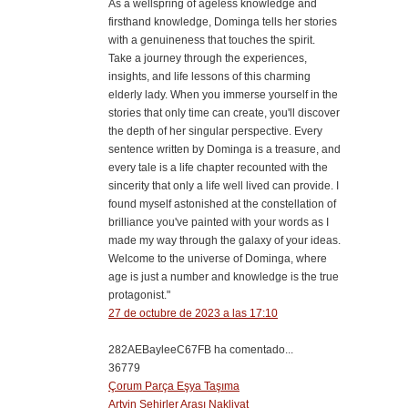
As a wellspring of ageless knowledge and
firsthand knowledge, Dominga tells her stories
with a genuineness that touches the spirit.
Take a journey through the experiences,
insights, and life lessons of this charming
elderly lady. When you immerse yourself in the
stories that only time can create, you'll discover
the depth of her singular perspective. Every
sentence written by Dominga is a treasure, and
every tale is a life chapter recounted with the
sincerity that only a life well lived can provide. I
found myself astonished at the constellation of
brilliance you've painted with your words as I
made my way through the galaxy of your ideas.
Welcome to the universe of Dominga, where
age is just a number and knowledge is the true
protagonist."
27 de octubre de 2023 a las 17:10
282AEBayleeC67FB ha comentado...
36779
Çorum Parça Eşya Taşıma
Artvin Şehirler Arası Nakliyat