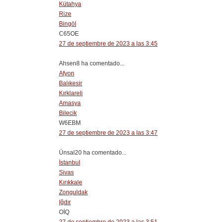
Kütahya
Rize
Bingöl
C65OE
27 de septiembre de 2023 a las 3:45
Ahsen8 ha comentado...
Afyon
Balıkesir
Kırklareli
Amasya
Bilecik
W6EBM
27 de septiembre de 2023 a las 3:47
Ünsal20 ha comentado...
İstanbul
Sivas
Kırıkkale
Zonguldak
Iğdır
OİQ