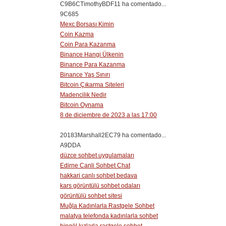
C9B6CTimothyBDF11 ha comentado...
9C685
Mexc Borsası Kimin
Coin Kazma
Coin Para Kazanma
Binance Hangi Ülkenin
Binance Para Kazanma
Binance Yaş Sınırı
Bitcoin Çıkarma Siteleri
Madencilik Nedir
Bitcoin Oynama
8 de diciembre de 2023 a las 17:00
20183Marshall2EC79 ha comentado...
A9DDA
düzce sohbet uygulamaları
Edirne Canli Sohbet Chat
hakkari canlı sohbet bedava
kars görüntülü sohbet odaları
görüntülü sohbet sitesi
Muğla Kadınlarla Rastgele Sohbet
malatya telefonda kadınlarla sohbet