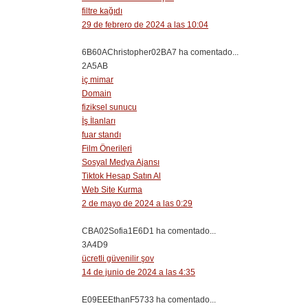
filtre kağıdı
29 de febrero de 2024 a las 10:04
6B60AChristopher02BA7 ha comentado...
2A5AB
iç mimar
Domain
fiziksel sunucu
İş İlanları
fuar standı
Film Önerileri
Sosyal Medya Ajansı
Tiktok Hesap Satın Al
Web Site Kurma
2 de mayo de 2024 a las 0:29
CBA02Sofia1E6D1 ha comentado...
3A4D9
ücretli güvenilir şov
14 de junio de 2024 a las 4:35
E09EEEthanF5733 ha comentado...