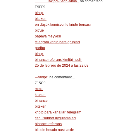
______Takipci-Satin-Alma_
ha comentado...
E9FF9
bingx
bitexen
en düşük komisyonlu kripto borsası
bitrue
papaya meyvesi
telegram kripto para grupları
paribu
bingx
binance referans kimliği nedir
25 de febrero de 2024 a las 22:03
---takipci
ha comentado...
715C9
mexc
kraken
binance
bitexen
kripto para kanalları telegram
canlı sohbet uygulamaları
binance referans
bitcoin hesabı nasıl açılır