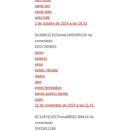
cam show
sanal sex
sanal seks
seks hattı
2 de octubre de 2024 a las 18:33
9A39801CE2Derek246D085220 ha
comentado...
ED37265B43
delay
kaldırıcı
vega
bufalo çikolata
viagra
stag
green temptation
bayan azdırıcı damla
cialis
22 de noviembre de 2024 a las 11:41
6C3287E2DCFionaBB5ECB9414 ha
comentado...
55FDB11286