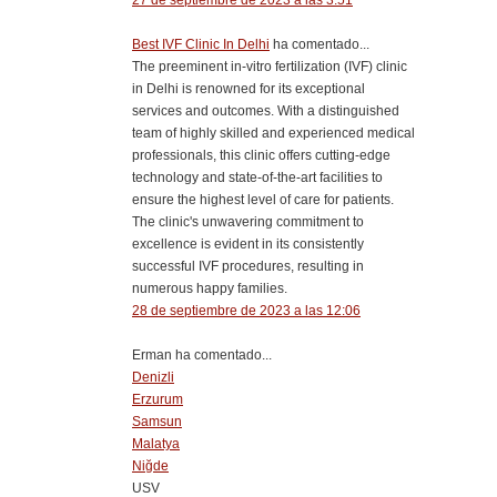
27 de septiembre de 2023 a las 3:51
Best IVF Clinic In Delhi
ha comentado...
The preeminent in-vitro fertilization (IVF) clinic
in Delhi is renowned for its exceptional
services and outcomes. With a distinguished
team of highly skilled and experienced medical
professionals, this clinic offers cutting-edge
technology and state-of-the-art facilities to
ensure the highest level of care for patients.
The clinic's unwavering commitment to
excellence is evident in its consistently
successful IVF procedures, resulting in
numerous happy families.
28 de septiembre de 2023 a las 12:06
Erman ha comentado...
Denizli
Erzurum
Samsun
Malatya
Niğde
USV