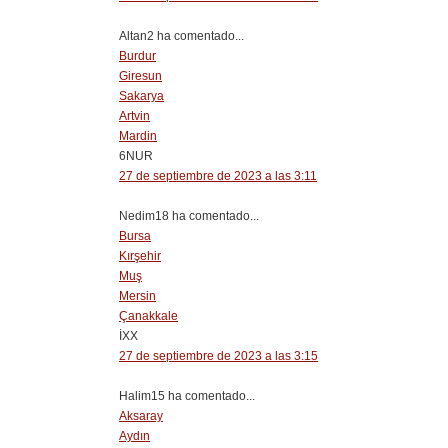
Altan2 ha comentado...
Burdur
Giresun
Sakarya
Artvin
Mardin
6NUR
27 de septiembre de 2023 a las 3:11
Nedim18 ha comentado...
Bursa
Kırşehir
Muş
Mersin
Çanakkale
İXX
27 de septiembre de 2023 a las 3:15
Halim15 ha comentado...
Aksaray
Aydın