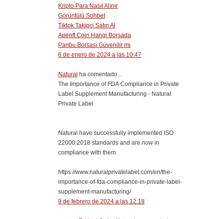
Kripto Para Nasıl Alınır
Görüntülü Sohbet
Tiktok Takipçi Satın Al
Apenft Coin Hangi Borsada
Paribu Borsası Güvenilir mi
6 de enero de 2024 a las 10:47
Natural
ha comentado...
The Importance of FDA Compliance in Private
Label Supplement Manufacturing - Natural
Private Label
Natural have successfully implemented ISO
22000:2018 standards and are now in
compliance with them.
https://www.naturalprivatelabel.com/en/the-
importance-of-fda-compliance-in-private-label-
supplement-manufacturing/
9 de febrero de 2024 a las 12:18