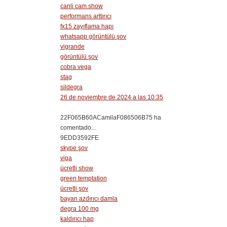
canli cam show
performans arttırıcı
fx15 zayıflama hapı
whatsapp görüntülü şov
vigrande
görüntülü şov
cobra vega
stag
sildegra
26 de noviembre de 2024 a las 10:35
22F065B60ACamilaF086506B75 ha
comentado...
9EDD3592FE
skype şov
viga
ücretli show
green temptation
ücretli şov
bayan azdırıcı damla
degra 100 mg
kaldırıcı hap