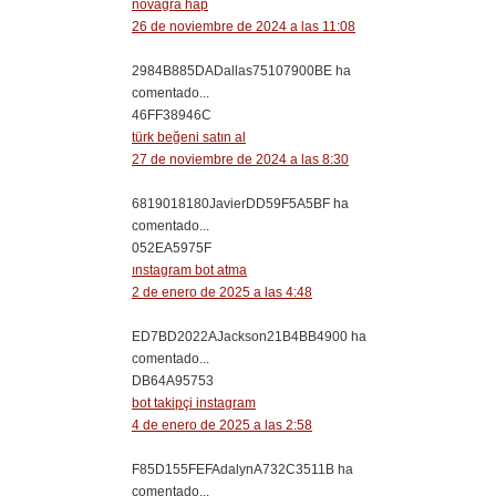
novagra hap
26 de noviembre de 2024 a las 11:08
2984B885DADallas75107900BE ha
comentado...
46FF38946C
türk beğeni satın al
27 de noviembre de 2024 a las 8:30
6819018180JavierDD59F5A5BF ha
comentado...
052EA5975F
ınstagram bot atma
2 de enero de 2025 a las 4:48
ED7BD2022AJackson21B4BB4900 ha
comentado...
DB64A95753
bot takipçi instagram
4 de enero de 2025 a las 2:58
F85D155FEFAdalynA732C3511B ha
comentado...