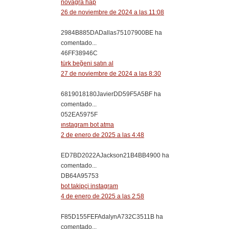
novagra hap
26 de noviembre de 2024 a las 11:08
2984B885DADallas75107900BE ha
comentado...
46FF38946C
türk beğeni satın al
27 de noviembre de 2024 a las 8:30
6819018180JavierDD59F5A5BF ha
comentado...
052EA5975F
ınstagram bot atma
2 de enero de 2025 a las 4:48
ED7BD2022AJackson21B4BB4900 ha
comentado...
DB64A95753
bot takipçi instagram
4 de enero de 2025 a las 2:58
F85D155FEFAdalynA732C3511B ha
comentado...