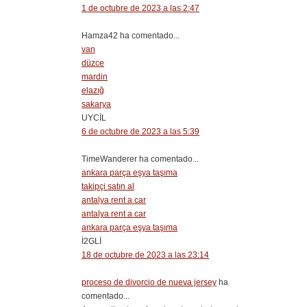
1 de octubre de 2023 a las 2:47
Hamza42 ha comentado...
van
düzce
mardin
elazığ
sakarya
UYCİL
6 de octubre de 2023 a las 5:39
TimeWanderer ha comentado...
ankara parça eşya taşıma
takipçi satın al
antalya rent a car
antalya rent a car
ankara parça eşya taşıma
İ2GLİ
18 de octubre de 2023 a las 23:14
proceso de divorcio de nueva jersey
ha
comentado...