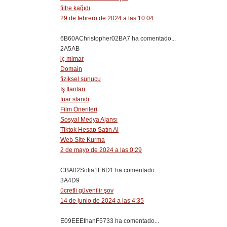
filtre kağıdı
29 de febrero de 2024 a las 10:04
6B60AChristopher02BA7 ha comentado...
2A5AB
iç mimar
Domain
fiziksel sunucu
İş İlanları
fuar standı
Film Önerileri
Sosyal Medya Ajansı
Tiktok Hesap Satın Al
Web Site Kurma
2 de mayo de 2024 a las 0:29
CBA02Sofia1E6D1 ha comentado...
3A4D9
ücretli güvenilir şov
14 de junio de 2024 a las 4:35
E09EEEthanF5733 ha comentado...