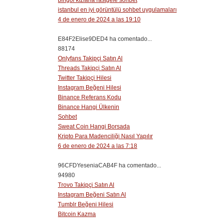
bingöl kızlarla rastgele sohbet
istanbul en iyi görüntülü sohbet uygulamaları
4 de enero de 2024 a las 19:10
E84F2Elise9DED4 ha comentado...
88174
Onlyfans Takipçi Satın Al
Threads Takipçi Satın Al
Twitter Takipçi Hilesi
Instagram Beğeni Hilesi
Binance Referans Kodu
Binance Hangi Ülkenin
Sohbet
Sweat Coin Hangi Borsada
Kripto Para Madenciliği Nasıl Yapılır
6 de enero de 2024 a las 7:18
96CFDYeseniaCAB4F ha comentado...
94980
Trovo Takipçi Satın Al
Instagram Beğeni Satın Al
Tumblr Beğeni Hilesi
Bitcoin Kazma