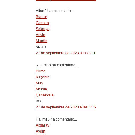
Altan2 ha comentado...
Burdur
Giresun
Sakarya
Artvin
Mardin
6NUR
27 de septiembre de 2023 a las 3:11
Nedim18 ha comentado...
Bursa
Kırşehir
Muş
Mersin
Çanakkale
İXX
27 de septiembre de 2023 a las 3:15
Halim15 ha comentado...
Aksaray
Aydın