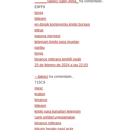
______Takipci-Satin-Alma_
ha comentado...
E9FF9
bingx
bitexen
en düşük komisyonlu kripto borsası
bitrue
papaya meyvesi
telegram kripto para grupları
paribu
bingx
binance referans kimliği nedir
25 de febrero de 2024 a las 22:03
---takipci
ha comentado...
715C9
mexc
kraken
binance
bitexen
kripto para kanalları telegram
canlı sohbet uygulamaları
binance referans
bitcoin hesabı nasıl açılır