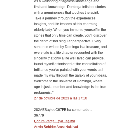
As a wellspring of ageless knowledge and
firsthand knowledge, Dominga tells her stories
with a genuineness that touches the spirit.
Take a journey through the experiences,
insights, and life lessons of this charming
elderly lady. When you immerse yourself in the
stories that only time can create, you'll discover
the depth of her singular perspective. Every
sentence written by Dominga is a treasure, and
every tale is a life chapter recounted with the
sincerity that only a life well lived can provide. I
found myself astonished at the constellation of
brilliance you've painted with your words as I
made my way through the galaxy of your ideas.
Welcome to the universe of Dominga, where
age is just a number and knowledge is the true
protagonist."
27 de octubre de 2023 a las 17:10
282AEBayleeC67FB ha comentado...
36779
Çorum Parça Eşya Taşıma
Artvin Şehirler Arası Nakliyat