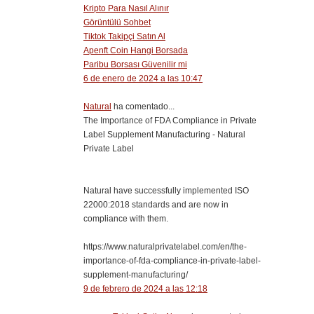
Kripto Para Nasıl Alınır
Görüntülü Sohbet
Tiktok Takipçi Satın Al
Apenft Coin Hangi Borsada
Paribu Borsası Güvenilir mi
6 de enero de 2024 a las 10:47
Natural
ha comentado...
The Importance of FDA Compliance in Private
Label Supplement Manufacturing - Natural
Private Label
Natural have successfully implemented ISO
22000:2018 standards and are now in
compliance with them.
https://www.naturalprivatelabel.com/en/the-
importance-of-fda-compliance-in-private-label-
supplement-manufacturing/
9 de febrero de 2024 a las 12:18