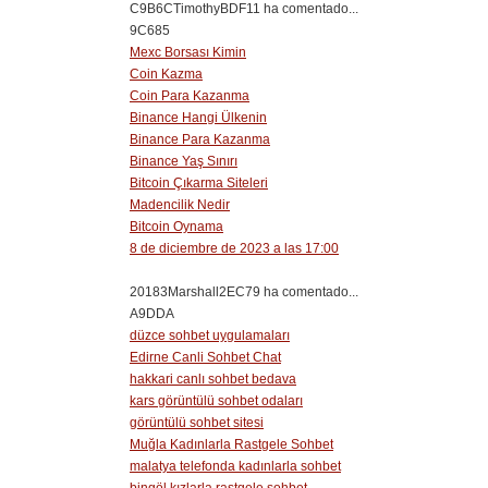
C9B6CTimothyBDF11 ha comentado...
9C685
Mexc Borsası Kimin
Coin Kazma
Coin Para Kazanma
Binance Hangi Ülkenin
Binance Para Kazanma
Binance Yaş Sınırı
Bitcoin Çıkarma Siteleri
Madencilik Nedir
Bitcoin Oynama
8 de diciembre de 2023 a las 17:00
20183Marshall2EC79 ha comentado...
A9DDA
düzce sohbet uygulamaları
Edirne Canli Sohbet Chat
hakkari canlı sohbet bedava
kars görüntülü sohbet odaları
görüntülü sohbet sitesi
Muğla Kadınlarla Rastgele Sohbet
malatya telefonda kadınlarla sohbet