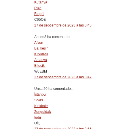
Kütahya
Rize
Bingöl
C65OE
27 de septiembre de 2023 a las 3:45
Ahsen8 ha comentado...
Afyon
Balıkesir
Kırklareli
Amasya
Bilecik
W6EBM
27 de septiembre de 2023 a las 3:47
Ünsal20 ha comentado...
İstanbul
Sivas
Kırıkkale
Zonguldak
Iğdır
OİQ