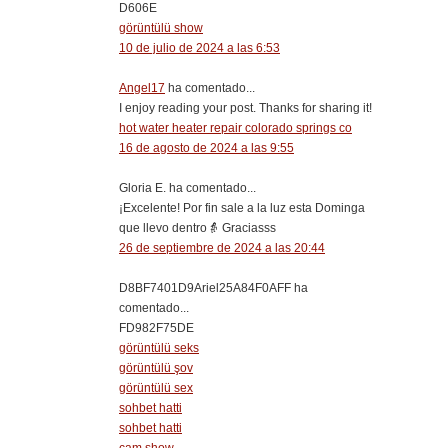
D606E
görüntülü show
10 de julio de 2024 a las 6:53
Angel17
ha comentado...
I enjoy reading your post. Thanks for sharing it!
hot water heater repair colorado springs co
16 de agosto de 2024 a las 9:55
Gloria E. ha comentado...
¡Excelente! Por fin sale a la luz esta Dominga
que llevo dentro👵 Graciasss
26 de septiembre de 2024 a las 20:44
D8BF7401D9Ariel25A84F0AFF ha
comentado...
FD982F75DE
görüntülü seks
görüntülü şov
görüntülü sex
sohbet hatti
sohbet hatti