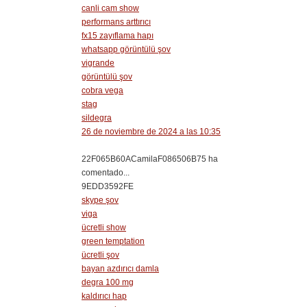
canli cam show
performans arttırıcı
fx15 zayıflama hapı
whatsapp görüntülü şov
vigrande
görüntülü şov
cobra vega
stag
sildegra
26 de noviembre de 2024 a las 10:35
22F065B60ACamilaF086506B75 ha
comentado...
9EDD3592FE
skype şov
viga
ücretli show
green temptation
ücretli şov
bayan azdırıcı damla
degra 100 mg
kaldırıcı hap