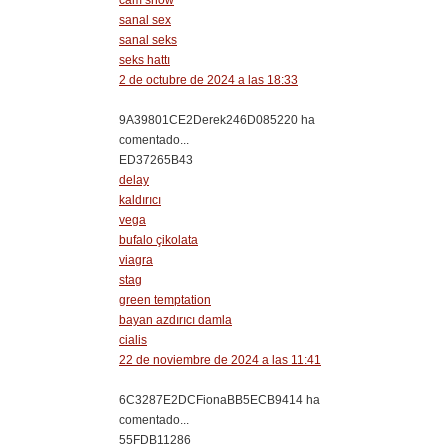
cam show
sanal sex
sanal seks
seks hattı
2 de octubre de 2024 a las 18:33
9A39801CE2Derek246D085220 ha
comentado...
ED37265B43
delay
kaldırıcı
vega
bufalo çikolata
viagra
stag
green temptation
bayan azdırıcı damla
cialis
22 de noviembre de 2024 a las 11:41
6C3287E2DCFionaBB5ECB9414 ha
comentado...
55FDB11286