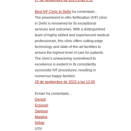
27 de septiembre de 2023 a las 3:51
Best IVF Clinic In Delhi
ha comentado...
The preeminent in-vitro fertilization (IVF) clinic
in Delhi is renowned for its exceptional
services and outcomes. With a distinguished
team of highly skilled and experienced medical
professionals, this clinic offers cutting-edge
technology and state-of-the-art facilities to
ensure the highest level of care for patients.
The clinic's unwavering commitment to
excellence is evident in its consistently
successful IVF procedures, resulting in
numerous happy families.
28 de septiembre de 2023 a las 12:06
Erman ha comentado...
Denizli
Erzurum
Samsun
Malatya
Niğde
USV