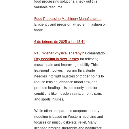
food processing solutions, check out this
valuable resource:
Food Processing Machinery Manufacturers
.
Efficiency and precision, whether in fashion or
food!"
6 de febrero de 2025 a las 13:41
Paul Wiener Physical Therapy
ha comentado...
Dry needling in New Jersey
for relieving
muscle pain and improving mobility. This
treatment involves inserting thin, sterile
needles into tight muscles or trigger points to
reduce tension, enhance blood flow, and
promote healing. It is commonly used for
conditions like muscle strains, chronic pain,
and sports injuries.
While often compared to acupuncture, dry
needling is based on Western medicine and
focuses on musculoskeletal relief. Many
licensed physical therapists and healthcare