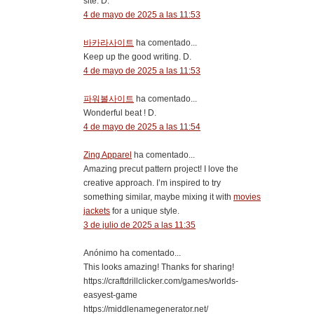
site. D.
4 de mayo de 2025 a las 11:53
바카라사이트
ha comentado...
Keep up the good writing. D.
4 de mayo de 2025 a las 11:53
파워볼사이트
ha comentado...
Wonderful beat ! D.
4 de mayo de 2025 a las 11:54
Zing Apparel
ha comentado...
Amazing precut pattern project! I love the
creative approach. I’m inspired to try
something similar, maybe mixing it with
movies
jackets
for a unique style.
3 de julio de 2025 a las 11:35
Anónimo ha comentado...
This looks amazing! Thanks for sharing!
https://craftdrillclicker.com/games/worlds-
easyest-game
https://middlenamegenerator.net/