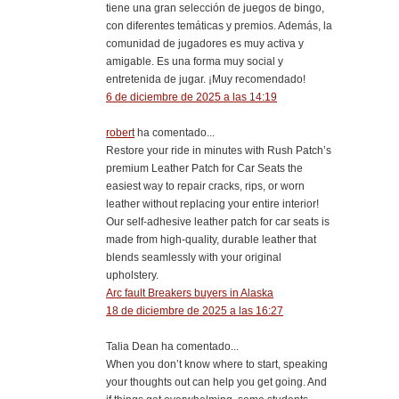
tiene una gran selección de juegos de bingo,
con diferentes temáticas y premios. Además, la
comunidad de jugadores es muy activa y
amigable. Es una forma muy social y
entretenida de jugar. ¡Muy recomendado!
6 de diciembre de 2025 a las 14:19
robert
ha comentado...
Restore your ride in minutes with Rush Patch’s
premium Leather Patch for Car Seats the
easiest way to repair cracks, rips, or worn
leather without replacing your entire interior!
Our self-adhesive leather patch for car seats is
made from high-quality, durable leather that
blends seamlessly with your original
upholstery.
Arc fault Breakers buyers in Alaska
18 de diciembre de 2025 a las 16:27
Talia Dean ha comentado...
When you don’t know where to start, speaking
your thoughts out can help you get going. And