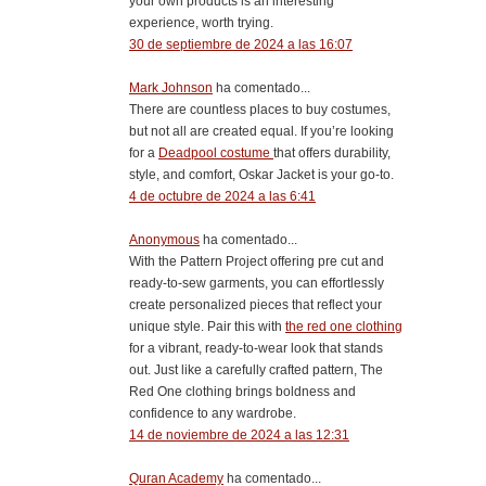
your own products is an interesting
experience, worth trying.
30 de septiembre de 2024 a las 16:07
Mark Johnson
ha comentado...
There are countless places to buy costumes,
but not all are created equal. If you’re looking
for a
Deadpool costume
that offers durability,
style, and comfort, Oskar Jacket is your go-to.
4 de octubre de 2024 a las 6:41
Anonymous
ha comentado...
With the Pattern Project offering pre cut and
ready-to-sew garments, you can effortlessly
create personalized pieces that reflect your
unique style. Pair this with
the red one clothing
for a vibrant, ready-to-wear look that stands
out. Just like a carefully crafted pattern, The
Red One clothing brings boldness and
confidence to any wardrobe.
14 de noviembre de 2024 a las 12:31
Quran Academy
ha comentado...