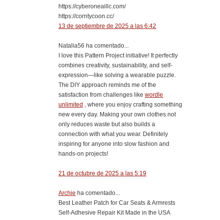
https://cyberoneaillc.com/
https://corntycoon.cc/
13 de septiembre de 2025 a las 6:42
Natalia56 ha comentado...
I love this Pattern Project initiative! It perfectly
combines creativity, sustainability, and self-
expression—like solving a wearable puzzle.
The DIY approach reminds me of the
satisfaction from challenges like
wordle
unlimited
, where you enjoy crafting something
new every day. Making your own clothes not
only reduces waste but also builds a
connection with what you wear. Definitely
inspiring for anyone into slow fashion and
hands-on projects!
21 de octubre de 2025 a las 5:19
Archie
ha comentado...
Best Leather Patch for Car Seats & Armrests
Self-Adhesive Repair Kit Made in the USA