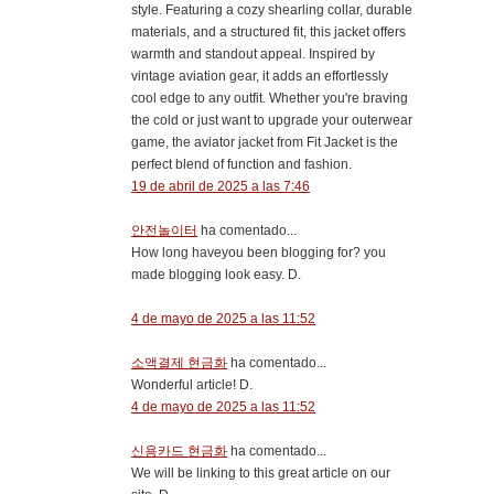
style. Featuring a cozy shearling collar, durable
materials, and a structured fit, this jacket offers
warmth and standout appeal. Inspired by
vintage aviation gear, it adds an effortlessly
cool edge to any outfit. Whether you're braving
the cold or just want to upgrade your outerwear
game, the aviator jacket from Fit Jacket is the
perfect blend of function and fashion.
19 de abril de 2025 a las 7:46
안전놀이터
ha comentado...
How long haveyou been blogging for? you
made blogging look easy. D.
4 de mayo de 2025 a las 11:52
소액결제 현금화
ha comentado...
Wonderful article! D.
4 de mayo de 2025 a las 11:52
신용카드 현금화
ha comentado...
We will be linking to this great article on our