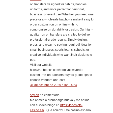
on transfers designed for t-shirts, hoodies,
uniforms, and more perfect for personal,
business, or event use! Whether you need one
piece or a wholesale batch, we make it easy to
order custom iron on online with no
compromise on durability or design. Our high-
quality iron on transfers are crafted to deliver
professional-grade results. Simply design,
press, and wear no sewing required! Ideal for
small businesses, sports teams, schools, or
creative individuals who want their designs to
pop.
Visit our website.
https://rushpatch.com/blogs/news/order-
custom-iron-on-transfers-buyers-guide-tips-to-
choose-vendors-and-cost
31 de octubre de 2025 a las 14:24
seylen
ha comentado...
Me apetecía probar algo nuevo y me animé
con el video bingo en
https://todoslots-
casino.es/
. ¡Qué acierto! Este casino español