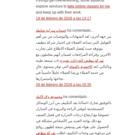
if things get overwhelming, some students
explore services to
take online classes for me
and keep up with their work.
19 de febrero de 2026 a las 13:17
خدمات منزلية شاملة
ha comentado...
من جهة أخرى، تُعد الشهادات والتوصيات من بين أهم
العوامل التي تساعد العملاء في اختيار شركة تنظيف
موثوقة حيث يُفضل العملاء الاطلاع على تجارب
الآخرين وقراءة المراجعات لضمان أنهم يتعاملون مع
شركة تنظيف الخزانات بعنيزة
ذات سمعة طيبة
وبالتالي، تُعد
الاحمدية بالدمام
التي توفر مستوى عالٍ
من خدمة العملاء ورضا العملاء عاملاً حاسماً في
نجاحها واستمرارها.
26 de febrero de 2026 a las 20:35
مجموعة ولاد االبلد
ha comentado...
بالتوفيق شارك اعمالنا يعد التكييف من أبرز الوسائل
المستخدمة لتوفير الراحة والبرودة في المنازل
خصوصًا مع ارتفاع درجات الحرارة في فصل الصيف
مع ذلك يواجه العديد من الأشخاص مشكلة في
الحصول على هواء نقي ومنعش نتيجة لظهور روائح
غير مرغوبة من وحدات التكييف اطلب
شركة تنظيف