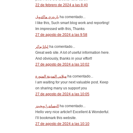
22 de febrero de 2024 a las 8:40
ياريتزي ماكدويل
ha comentado...
I like this, Such smart blog work and reporting!
Im impressed with this, Thanks
27 de agosto de 2024 a las 9:58
ليانا بوكر
ha comentado...
Great web site. A lot of useful information here.
And obviously, thanks in your effort!
27 de agosto de 2024 a las 10:02
ميلاني المدينة المنورة
ha comentado...
I am waiting for your next valuable post. Keep
on sharing many us support you
27 de agosto de 2024 a las 10:05
اليساندرا ويجينز
ha comentado...
Hello very nice article!! Excellent & Wonderful.
I’ll bookmark this website.
27 de agosto de 2024 a las 10:10