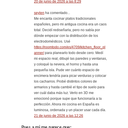
20 de junio de 2026 a las 8:29
seylen
ha comentado...
Me encanta cocinar platos tradicionales
españoles, pero mi antigua cocina era un caos
total. Decidí rediseñarla, pero no sabía por
dónde empezar con la distribución de los
electrodomésticos. Usé
https://roomtodo.com/es/4709/kitchen_floor_pl
anner/
para planearlo todo desde cero. Medí
mi espacio real, dibujé las paredes y ventanas,
y coloqué la nevera, el horno y hasta una
pequeña isla. Pude ver cuánto espacio de
encimera tendría para picar verduras y colocar
los cacharros. Probé distintos colores de
armarios y hasta cambié el tipo de suelo para
ver cuál daba más luz. Verlo en 3D me
emocionó porque supe que funcionaría a la
perfección. Ahora mi cocina en España es
luminosa, ordenada y un placer usar cada día.
21 de junio de 2026 a las 12:26
Pues a mi me parece que: