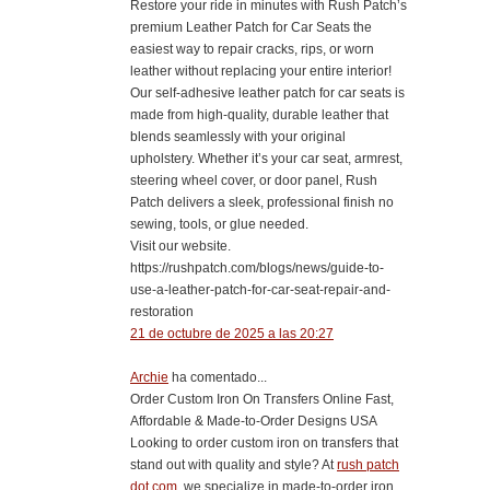
Restore your ride in minutes with Rush Patch’s
premium Leather Patch for Car Seats the
easiest way to repair cracks, rips, or worn
leather without replacing your entire interior!
Our self-adhesive leather patch for car seats is
made from high-quality, durable leather that
blends seamlessly with your original
upholstery. Whether it’s your car seat, armrest,
steering wheel cover, or door panel, Rush
Patch delivers a sleek, professional finish no
sewing, tools, or glue needed.
Visit our website.
https://rushpatch.com/blogs/news/guide-to-
use-a-leather-patch-for-car-seat-repair-and-
restoration
21 de octubre de 2025 a las 20:27
Archie
ha comentado...
Order Custom Iron On Transfers Online Fast,
Affordable & Made-to-Order Designs USA
Looking to order custom iron on transfers that
stand out with quality and style? At
rush patch
dot com
, we specialize in made-to-order iron