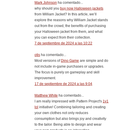
Mark Johnson
ha comentado...
why should you
buy now Halloween jackets
from William Jacket? In this article, we’ll
explore the reasons why William Jacket stands
out from the crowd, the benefits of purchasing
your Halloween jacket from them, and what
you can expect from their collection.
7 de septiembre de 2024 a las 10:22
otis
ha comentado...
Most versions of
Dino Game
are simple and do
not include in-game purchases or upgrades.
The focus is purely on gameplay and skill
improvement.
17 de septiembre de 2024 a las 9:04
Matthew White
ha comentado...
I am really impressed with Pattern Project's
1v1
lol
initiative! Combining tailoring and creating
your own clothes not only reduces
consumption but also brings joy and creativity
to the tailor. Being able to design and wear