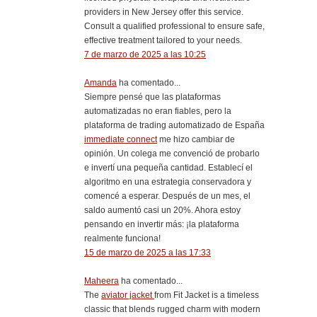
providers in New Jersey offer this service.
Consult a qualified professional to ensure safe,
effective treatment tailored to your needs.
7 de marzo de 2025 a las 10:25
Amanda
ha comentado...
Siempre pensé que las plataformas
automatizadas no eran fiables, pero la
plataforma de trading automatizado de España
immediate connect
me hizo cambiar de
opinión. Un colega me convenció de probarlo
e invertí una pequeña cantidad. Establecí el
algoritmo en una estrategia conservadora y
comencé a esperar. Después de un mes, el
saldo aumentó casi un 20%. Ahora estoy
pensando en invertir más: ¡la plataforma
realmente funciona!
15 de marzo de 2025 a las 17:33
Maheera
ha comentado...
The
aviator jacket
from Fit Jacket is a timeless
classic that blends rugged charm with modern