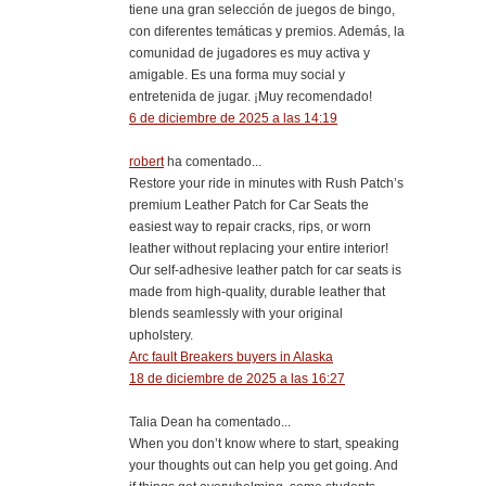
tiene una gran selección de juegos de bingo,
con diferentes temáticas y premios. Además, la
comunidad de jugadores es muy activa y
amigable. Es una forma muy social y
entretenida de jugar. ¡Muy recomendado!
6 de diciembre de 2025 a las 14:19
robert
ha comentado...
Restore your ride in minutes with Rush Patch’s
premium Leather Patch for Car Seats the
easiest way to repair cracks, rips, or worn
leather without replacing your entire interior!
Our self-adhesive leather patch for car seats is
made from high-quality, durable leather that
blends seamlessly with your original
upholstery.
Arc fault Breakers buyers in Alaska
18 de diciembre de 2025 a las 16:27
Talia Dean ha comentado...
When you don’t know where to start, speaking
your thoughts out can help you get going. And