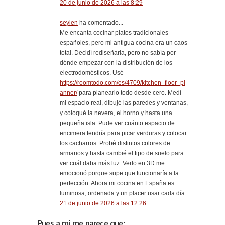
20 de junio de 2026 a las 8:29
seylen
ha comentado...
Me encanta cocinar platos tradicionales
españoles, pero mi antigua cocina era un caos
total. Decidí rediseñarla, pero no sabía por
dónde empezar con la distribución de los
electrodomésticos. Usé
https://roomtodo.com/es/4709/kitchen_floor_pl
anner/
para planearlo todo desde cero. Medí
mi espacio real, dibujé las paredes y ventanas,
y coloqué la nevera, el horno y hasta una
pequeña isla. Pude ver cuánto espacio de
encimera tendría para picar verduras y colocar
los cacharros. Probé distintos colores de
armarios y hasta cambié el tipo de suelo para
ver cuál daba más luz. Verlo en 3D me
emocionó porque supe que funcionaría a la
perfección. Ahora mi cocina en España es
luminosa, ordenada y un placer usar cada día.
21 de junio de 2026 a las 12:26
Pues a mi me parece que: