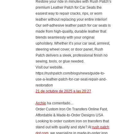
Restore your ride in minutes with Rush Patch’s
premium Leather Patch for Car Seats the
easiest way to repair cracks, rips, or worn
leather without replacing your entire interior!
Our self-adhesive leather patch for car seats is
made from high-quality, durable leather that
blends seamlessly with your original
upholstery. Whether it’s your car seat, armrest,
steering wheel cover, or door panel, Rush
Patch delivers a sleek, professional finish no
sewing, tools, or glue needed.
Visit our website.
https://rushpatch.com/blogs/news/guide-to-
use-a-leather-patch-for-car-seat-repair-and-
restoration
21 de octubre de 2025 a las 20:27
Archie
ha comentado...
Order Custom Iron On Transfers Online Fast,
Affordable & Made-to-Order Designs USA
Looking to order custom iron on transfers that
stand out with quality and style? At
rush patch
dot com
, we specialize in made-to-order iron