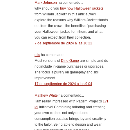
Mark Johnson
ha comentado...
why should you
buy now Halloween jackets
from William Jacket? In this article, we’ll
explore the reasons why William Jacket stands
out from the crowd, the benefits of purchasing
your Halloween jacket from them, and what
you can expect from their collection.
7 de septiembre de 2024 a las 10:22
otis
ha comentado...
Most versions of
Dino Game
are simple and do
not include in-game purchases or upgrades.
The focus is purely on gameplay and skill
improvement.
17 de septiembre de 2024 a las 9:04
Matthew White
ha comentado...
I am really impressed with Pattern Project's
1v1
lol
initiative! Combining tailoring and creating
your own clothes not only reduces
consumption but also brings joy and creativity
to the tailor. Being able to design and wear