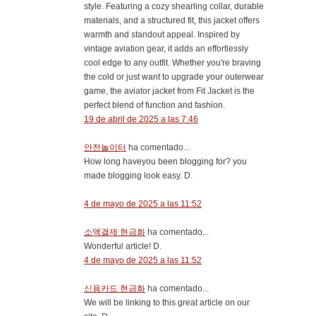
style. Featuring a cozy shearling collar, durable
materials, and a structured fit, this jacket offers
warmth and standout appeal. Inspired by
vintage aviation gear, it adds an effortlessly
cool edge to any outfit. Whether you're braving
the cold or just want to upgrade your outerwear
game, the aviator jacket from Fit Jacket is the
perfect blend of function and fashion.
19 de abril de 2025 a las 7:46
안전놀이터
ha comentado...
How long haveyou been blogging for? you
made blogging look easy. D.
4 de mayo de 2025 a las 11:52
소액결제 현금화
ha comentado...
Wonderful article! D.
4 de mayo de 2025 a las 11:52
신용카드 현금화
ha comentado...
We will be linking to this great article on our