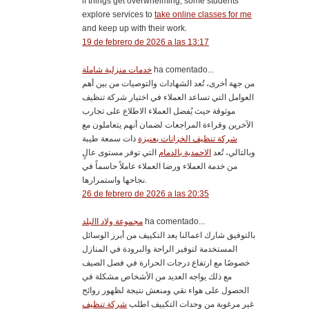
if things get overwhelming, some students
explore services to
take online classes for me
and keep up with their work.
19 de febrero de 2026 a las 13:17
خدمات منزلية شاملة
ha comentado...
من جهة أخرى، تُعد الشهادات والتوصيات من بين أهم
العوامل التي تساعد العملاء في اختيار شركة تنظيف
موثوقة حيث يُفضل العملاء الاطلاع على تجارب
الآخرين وقراءة المراجعات لضمان أنهم يتعاملون مع
شركة تنظيف الخزانات بعنيزة
ذات سمعة طيبة
وبالتالي، تُعد
الاحمدية بالدمام
التي توفر مستوى عالٍ
من خدمة العملاء ورضا العملاء عاملاً حاسماً في
نجاحها واستمرارها.
26 de febrero de 2026 a las 20:35
مجموعة ولاد االبلد
ha comentado...
بالتوفيق شارك اعمالنا يعد التكييف من أبرز الوسائل
المستخدمة لتوفير الراحة والبرودة في المنازل
خصوصًا مع ارتفاع درجات الحرارة في فصل الصيف
مع ذلك يواجه العديد من الأشخاص مشكلة في
الحصول على هواء نقي ومنعش نتيجة لظهور روائح
غير مرغوبة من وحدات التكييف اطلب
شركة تنظيف