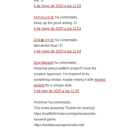
site. D.
4 de mayo de 2025 a las 11:53
바카라사이트
ha comentado...
Keep up the good writing. D.
4 de mayo de 2025 a las 11:53
파워볼사이트
ha comentado...
Wonderful beat ! D.
4 de mayo de 2025 a las 11:54
Zing Apparel
ha comentado...
Amazing precut pattern project! I love the
creative approach. I’m inspired to try
something similar, maybe mixing it with
movies
jackets
for a unique style.
3 de julio de 2025 a las 11:35
Anónimo ha comentado...
This looks amazing! Thanks for sharing!
https://craftdrillclicker.com/games/worlds-
easyest-game
https://middlenamegenerator.net/