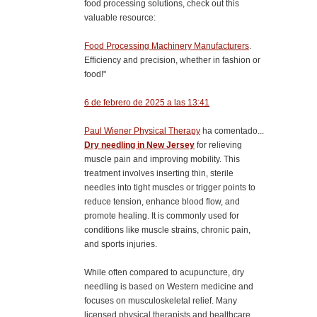
food processing solutions, check out this
valuable resource:
Food Processing Machinery Manufacturers
.
Efficiency and precision, whether in fashion or
food!"
6 de febrero de 2025 a las 13:41
Paul Wiener Physical Therapy
ha comentado...
Dry needling in New Jersey
for relieving
muscle pain and improving mobility. This
treatment involves inserting thin, sterile
needles into tight muscles or trigger points to
reduce tension, enhance blood flow, and
promote healing. It is commonly used for
conditions like muscle strains, chronic pain,
and sports injuries.
While often compared to acupuncture, dry
needling is based on Western medicine and
focuses on musculoskeletal relief. Many
licensed physical therapists and healthcare