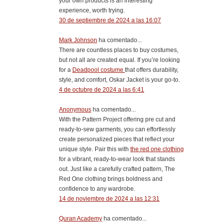
your own products is an interesting
experience, worth trying.
30 de septiembre de 2024 a las 16:07
Mark Johnson
ha comentado...
There are countless places to buy costumes,
but not all are created equal. If you’re looking
for a
Deadpool costume
that offers durability,
style, and comfort, Oskar Jacket is your go-to.
4 de octubre de 2024 a las 6:41
Anonymous
ha comentado...
With the Pattern Project offering pre cut and
ready-to-sew garments, you can effortlessly
create personalized pieces that reflect your
unique style. Pair this with
the red one clothing
for a vibrant, ready-to-wear look that stands
out. Just like a carefully crafted pattern, The
Red One clothing brings boldness and
confidence to any wardrobe.
14 de noviembre de 2024 a las 12:31
Quran Academy
ha comentado...