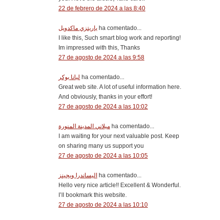
22 de febrero de 2024 a las 8:40
ياريتزي ماكدويل
ha comentado...
I like this, Such smart blog work and reporting!
Im impressed with this, Thanks
27 de agosto de 2024 a las 9:58
ليانا بوكر
ha comentado...
Great web site. A lot of useful information here.
And obviously, thanks in your effort!
27 de agosto de 2024 a las 10:02
ميلاني المدينة المنورة
ha comentado...
I am waiting for your next valuable post. Keep
on sharing many us support you
27 de agosto de 2024 a las 10:05
اليساندرا ويجينز
ha comentado...
Hello very nice article!! Excellent & Wonderful.
I’ll bookmark this website.
27 de agosto de 2024 a las 10:10