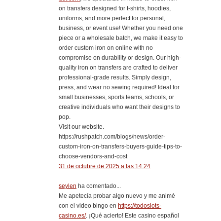
on transfers designed for t-shirts, hoodies,
uniforms, and more perfect for personal,
business, or event use! Whether you need one
piece or a wholesale batch, we make it easy to
order custom iron on online with no
compromise on durability or design. Our high-
quality iron on transfers are crafted to deliver
professional-grade results. Simply design,
press, and wear no sewing required! Ideal for
small businesses, sports teams, schools, or
creative individuals who want their designs to
pop.
Visit our website.
https://rushpatch.com/blogs/news/order-
custom-iron-on-transfers-buyers-guide-tips-to-
choose-vendors-and-cost
31 de octubre de 2025 a las 14:24
seylen
ha comentado...
Me apetecía probar algo nuevo y me animé
con el video bingo en
https://todoslots-
casino.es/
. ¡Qué acierto! Este casino español