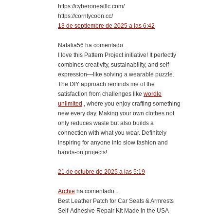
https://cyberoneaillc.com/
https://corntycoon.cc/
13 de septiembre de 2025 a las 6:42
Natalia56 ha comentado...
I love this Pattern Project initiative! It perfectly
combines creativity, sustainability, and self-
expression—like solving a wearable puzzle.
The DIY approach reminds me of the
satisfaction from challenges like
wordle
unlimited
, where you enjoy crafting something
new every day. Making your own clothes not
only reduces waste but also builds a
connection with what you wear. Definitely
inspiring for anyone into slow fashion and
hands-on projects!
21 de octubre de 2025 a las 5:19
Archie
ha comentado...
Best Leather Patch for Car Seats & Armrests
Self-Adhesive Repair Kit Made in the USA