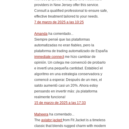
providers in New Jersey offer this service.
Consult a qualified professional to ensure safe,
effective treatment tailored to your needs.
7 de marzo de 2025 a las 10:25
Amanda
ha comentado...
Siempre pensé que las plataformas
automatizadas no eran fiables, pero la
plataforma de trading automatizado de España
immediate connect
me hizo cambiar de
opinión. Un colega me convenció de probarlo
e invertí una pequeña cantidad. Establecí el
algoritmo en una estrategia conservadora y
comencé a esperar. Después de un mes, el
saldo aumentó casi un 20%. Ahora estoy
pensando en invertir más: ¡la plataforma
realmente funciona!
15 de marzo de 2025 a las 17:33
Maheera
ha comentado...
The
aviator jacket
from Fit Jacket is a timeless
classic that blends rugged charm with modern