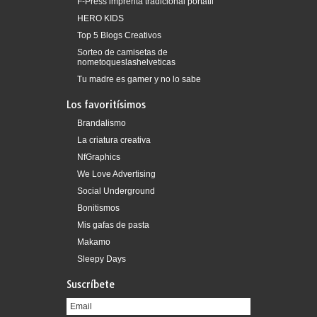
F-Press imprenta tradicional portátil
HERO KIDS
Top 5 Blogs Creativos
Sorteo de camisetas de
nometoqueslashelveticas
Tu madre es gamer y no lo sabe
Los favoritísimos
Brandalismo
La criatura creativa
NfGraphics
We Love Advertising
Social Underground
Bonitismos
Mis gafas de pasta
Makamo
Sleepy Days
Suscríbete