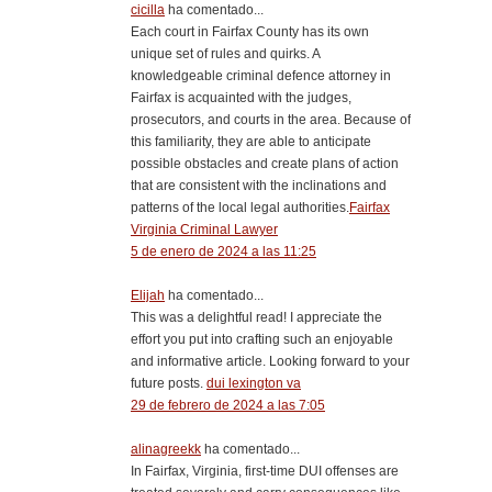
cicilla
ha comentado...
Each court in Fairfax County has its own
unique set of rules and quirks. A
knowledgeable criminal defence attorney in
Fairfax is acquainted with the judges,
prosecutors, and courts in the area. Because of
this familiarity, they are able to anticipate
possible obstacles and create plans of action
that are consistent with the inclinations and
patterns of the local legal authorities.
Fairfax
Virginia Criminal Lawyer
5 de enero de 2024 a las 11:25
Elijah
ha comentado...
This was a delightful read! I appreciate the
effort you put into crafting such an enjoyable
and informative article. Looking forward to your
future posts.
dui lexington va
29 de febrero de 2024 a las 7:05
alinagreekk
ha comentado...
In Fairfax, Virginia, first-time DUI offenses are