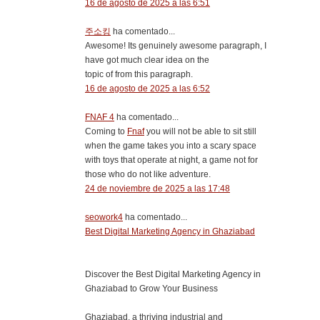
16 de agosto de 2025 a las 6:51
주소킹
ha comentado...
Awesome! Its genuinely awesome paragraph, I
have got much clear idea on the
topic of from this paragraph.
16 de agosto de 2025 a las 6:52
FNAF 4
ha comentado...
Coming to
Fnaf
you will not be able to sit still
when the game takes you into a scary space
with toys that operate at night, a game not for
those who do not like adventure.
24 de noviembre de 2025 a las 17:48
seowork4
ha comentado...
Best Digital Marketing Agency in Ghaziabad
Discover the Best Digital Marketing Agency in
Ghaziabad to Grow Your Business
Ghaziabad, a thriving industrial and