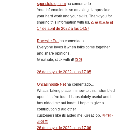
sportstototopcom
ha comentado...
Your Information is so amazing. I appreciate
your hard work and your skills. Thank you for
sharing this information with us.
스포츠토토탑
17 de abril de 2022 a las 14:57
Racesite Pro
ha comentado...
Everyone loves it when folks come together
and share opinions.
Great site, stick with it!
경마
26 de mayo de 2022 a las 17:05
Oncasinosite Net
ha comentado...
What’s Taking place i’m new to this, I stumbled
upon this I’ve found It absolutely useful and it
has aided me out loads. I hope to give a
contribution & aid other
customers like its aided me. Great job.
바카라
사이트
26 de mayo de 2022 a las 17:06