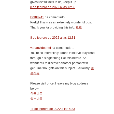
gives useful facts to us, keep it up.
8 de febrero de 2022 a las 12:30
Br988941
ha comentado...
Pretty! This was an extremely wonderful post.
Thank you for providing this info.
토토
8 de febrero de 2022 a las 12:31
yahanvideonet
ha comentado...
You're so interesting! I don’t think I've truly read
through a single thing like this before. So
wonderful to discover another person with
genuine thoughts on this subject. Seriously.
일
본야동
Please visit once. I leave my blog address
below
한국야동
일본야동
11 de febrero de 2022 a las 4:33