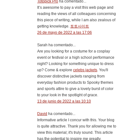
Totopick Pro
ha comentado...
It’s awesome to pay a visit this web page and
reading the views of all colleagues concerning
this piece of writing, while I am also zealous of
getting knowledge.
토토사이트
26 de mayo de 2022 a las 17:06
Sarah ha comentado...
Are you looking for a costume for a cosplay
event or festival or a high school performance
night? Looking for something unique to dress
up? Come & explore
celebs jackets
. You'll
discover distinctive jackets ranging from
everyday fashion products to Spooky themes
and sports attire to give a lovely burst of color
to your look in the spotlight of grace.
13 de junio de 2022 a las 10:10
David
ha comentado...
Informative article I concur with this. Your blog
is quite attractive. Thank you for allowing me to
view this material; it's truly sound. This article
has the potential to inspire me greatly.