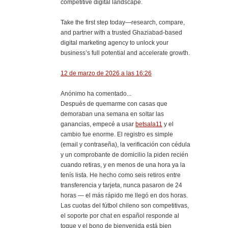
competitive digital landscape.
Take the first step today—research, compare,
and partner with a trusted Ghaziabad-based
digital marketing agency to unlock your
business’s full potential and accelerate growth.
12 de marzo de 2026 a las 16:26
Anónimo ha comentado...
Después de quemarme con casas que
demoraban una semana en soltar las
ganancias, empecé a usar
betsala11
y el
cambio fue enorme. El registro es simple
(email y contraseña), la verificación con cédula
y un comprobante de domicilio la piden recién
cuando retiras, y en menos de una hora ya la
tenís lista. He hecho como seis retiros entre
transferencia y tarjeta, nunca pasaron de 24
horas — el más rápido me llegó en dos horas.
Las cuotas del fútbol chileno son competitivas,
el soporte por chat en español responde al
toque y el bono de bienvenida está bien