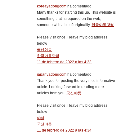
koreayadongcom
ha comentado...
Many thanks for starting this up. This website is
something that is required on the web,
someone with a bit of originality.
한국야동닷컴
Please visit once. I leave my blog address
below
국산야동
한국야동닷컴
11 de febrero de 2022 a las 4:33
japanyadongcom
ha comentado...
Thank you for posting the very nice informative
article. Looking forward to reading more
articles from you.
국산야동
Please visit once. I leave my blog address
below
야설
국산야동
11 de febrero de 2022 a las 4:34