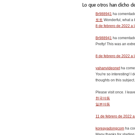
Lo que otros han dicho de
Br988941
ha comentado
토토
Wonderful, what a bl
8 de febrero de 2022 a 
Br988941
ha comentado
Pretty! This was an extr
8 de febrero de 2022 a 
yahanvideonet
ha comen
You're so interesting! I 
thoughts on this subject
Please visit once. I le
한국야동
일본야동
11 de febrero de 2022 a
koreayadongcom
ha com
Many thanks for starting 