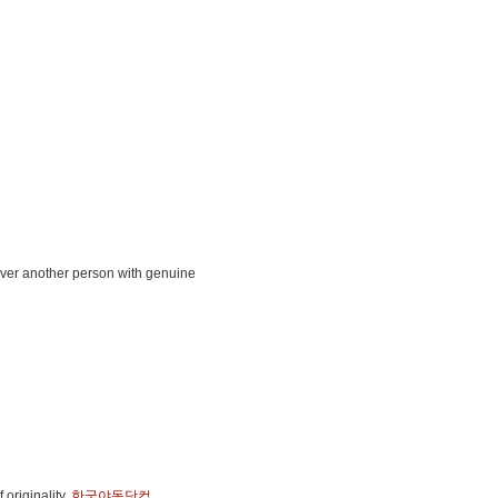
iscover another person with genuine
 originality.
한국야동닷컴