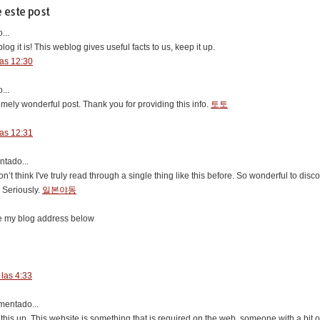
 este post
...
og it is! This weblog gives useful facts to us, keep it up.
las 12:30
...
emely wonderful post. Thank you for providing this info.
토토
las 12:31
tado...
don’t think I've truly read through a single thing like this before. So wonderful to d
. Seriously.
일본야동
ave my blog address below
 las 4:33
entado...
this up. This website is something that is required on the web, someone with a bit of