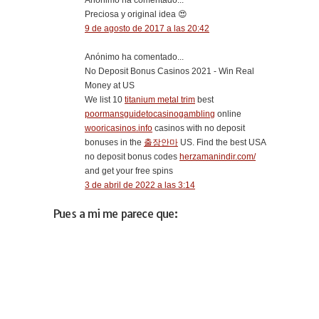
Anónimo ha comentado...
Preciosa y original idea 😍
9 de agosto de 2017 a las 20:42
Anónimo ha comentado...
No Deposit Bonus Casinos 2021 - Win Real
Money at US
We list 10
titanium metal trim
best
poormansguidetocasinogambling
online
wooricasinos.info
casinos with no deposit
bonuses in the
출장안마
US. Find the best USA
no deposit bonus codes
herzamanindir.com/
and get your free spins
3 de abril de 2022 a las 3:14
Pues a mi me parece que: