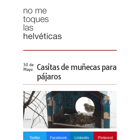
30 de
Casitas de muñecas para
Mayo
pájaros
Twitter
Facebook
Linkedin
Pinterest