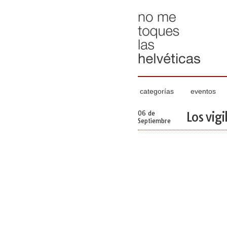
categorías
eventos
06 de
Los vig
Septiembre