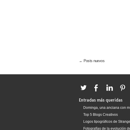
← Posts nuevos
Entradas más queridas
Dominga, una anciana con m
Top 5 Blogs Creativos
Logos tipográficos de Strang
Fotografías de la evolución 