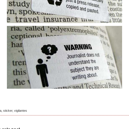
ia
,
sticker
,
vigilantes