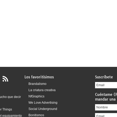
Los favoritísimos
Suscríbete
Brandalismo
La criatura creativa
Cuéntame (P
NfGraphics
ucho que decir
mandar una 
We Love Advertising
Social Underground
er Things
Bonitismos
del equipamiento