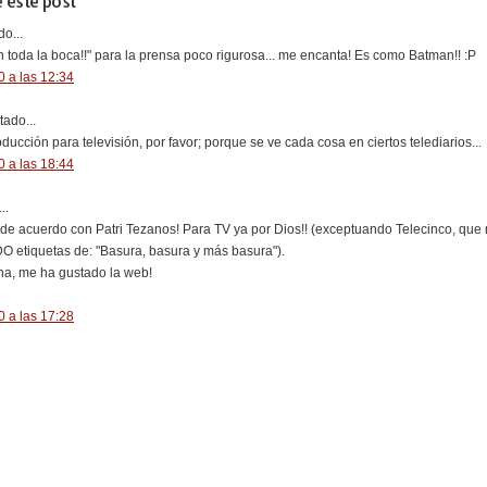
 este post
o...
n toda la boca!!" para la prensa poco rigurosa... me encanta! Es como Batman!! :P
 a las 12:34
ado...
ducción para televisión, por favor; porque se ve cada cosa en ciertos telediarios...
 a las 18:44
..
e de acuerdo con Patri Tezanos! Para TV ya por Dios!! (exceptuando Telecinco, que
 etiquetas de: "Basura, basura y más basura").
a, me ha gustado la web!
 a las 17:28