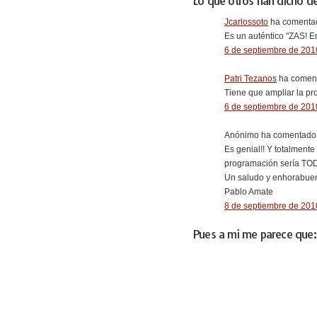
Lo que otros han dicho de
Jcarlossoto
ha comentad
Es un auténtico "ZAS! E
6 de septiembre de 2010
Patri Tezanos
ha coment
Tiene que ampliar la pro
6 de septiembre de 2010
Anónimo ha comentado.
Es genial!! Y totalment
programación sería TODO
Un saludo y enhorabuen
Pablo Amate
8 de septiembre de 2010
Pues a mi me parece que: