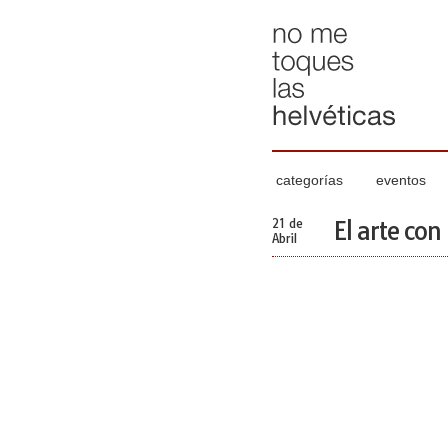
categorías
eventos
21 de
El arte con
Abril