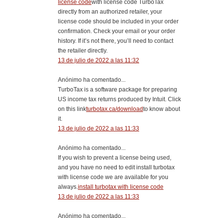
license code
with license code TurboTax
directly from an authorized retailer, your
license code should be included in your order
confirmation. Check your email or your order
history. If it’s not there, you’ll need to contact
the retailer directly.
13 de julio de 2022 a las 11:32
Anónimo ha comentado...
TurboTax is a software package for preparing
US income tax returns produced by Intuit. Click
on this link
turbotax.ca/download
to know about
it.
13 de julio de 2022 a las 11:33
Anónimo ha comentado...
If you wish to prevent a license being used,
and you have no need to edit install turbotax
with license code we are available for you
always.
install turbotax with license code
13 de julio de 2022 a las 11:33
Anónimo ha comentado...