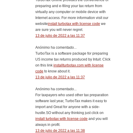
TurboTax Online provides the convenience of
preparing and e-filing your tax return from
virtually any computer or mobile device with
Internet access. For more information visit our
website
install turbotax with license code
we
are sure you will never regret.
13 de julio de 2022 a las 11:37
Anónimo ha comentado...
TurboTax is a software package for preparing
US income tax returns produced by Intuit. Click
on this link
installturbotax.com with license
code
to know about it.
13 de julio de 2022 a las 11:37
Anónimo ha comentado...
For taxpayers who used other tax preparation
software last year, TurboTax makes it easy to
import and Great for anyone with a side-
hustle.SO without any thinking just click on
install turbotax with license code
and you will
always in profit.
13 de julio de 2022 a las 11:38