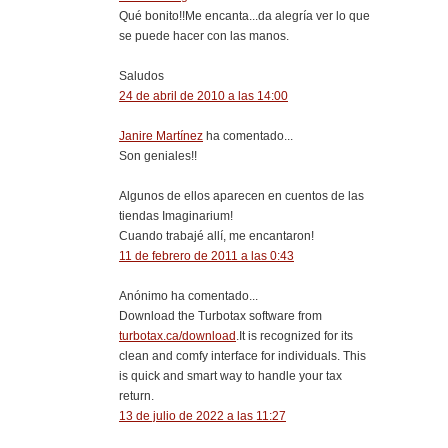
Qué bonito!!Me encanta...da alegría ver lo que
se puede hacer con las manos.
Saludos
24 de abril de 2010 a las 14:00
Janire Martínez
ha comentado...
Son geniales!!
Algunos de ellos aparecen en cuentos de las
tiendas Imaginarium!
Cuando trabajé allí, me encantaron!
11 de febrero de 2011 a las 0:43
Anónimo ha comentado...
Download the Turbotax software from
turbotax.ca/download
.It is recognized for its
clean and comfy interface for individuals. This
is quick and smart way to handle your tax
return.
13 de julio de 2022 a las 11:27