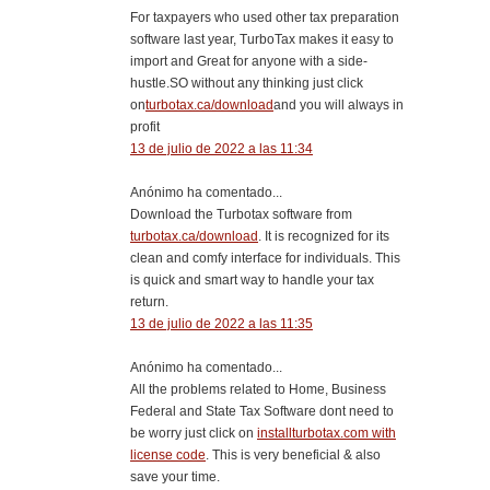
For taxpayers who used other tax preparation
software last year, TurboTax makes it easy to
import and Great for anyone with a side-
hustle.SO without any thinking just click
on
turbotax.ca/download
and you will always in
profit
13 de julio de 2022 a las 11:34
Anónimo ha comentado...
Download the Turbotax software from
turbotax.ca/download
. It is recognized for its
clean and comfy interface for individuals. This
is quick and smart way to handle your tax
return.
13 de julio de 2022 a las 11:35
Anónimo ha comentado...
All the problems related to Home, Business
Federal and State Tax Software dont need to
be worry just click on
installturbotax.com with
license code
. This is very beneficial & also
save your time.