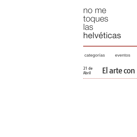
categorías
eventos
21 de
El arte con
Abril