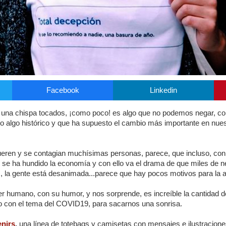
Facebook
Linkedin
o una chispa tocados, ¡como poco! es algo que no podemos negar,
o algo histórico y que ha supuesto el cambio más importante en nue
ueren y se contagian muchísimas personas, parece, que incluso, co
s, se ha hundido la economía y con ello va el drama de que miles de 
a , la gente está desanimada...parece que hay pocos motivos para la a
er humano, con su humor, y nos sorprende, es increíble la cantidad d
do con el tema del COVID19, para sacarnos una sonrisa.
nirs
,
una línea de totebags y camisetas con mensajes e ilustracion