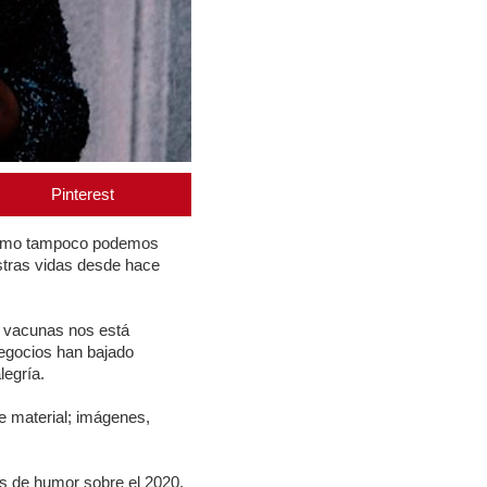
Pinterest
 como tampoco podemos
stras vidas desde hace
n vacunas nos está
negocios han bajado
legría.
e material; imágenes,
es de humor sobre el 2020,