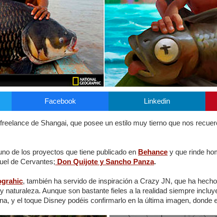
Facebook
Linkedin
r freelance de Shangai, que posee un estilo muy tierno que nos recue
no de los proyectos que tiene publicado en
Behance
y que rinde ho
guel de Cervantes;
Don Quijote y Sancho Panza
.
ograhic
, también ha servido de inspiración a Crazy JN, que ha hecho 
 y naturaleza. Aunque son bastante fieles a la realidad siempre incl
na, y el toque Disney podéis confirmarlo en la última imagen, dond