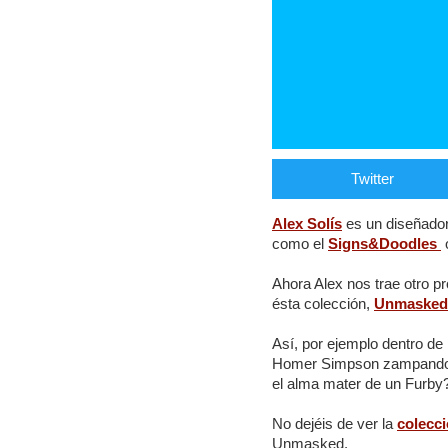
Twitter
Alex Solís
es un diseñador
como el
Signs&Doodles
Ahora Alex nos trae otro pr
ésta colección,
Unmasked
Así, por ejemplo dentro de 
Homer Simpson zampando don
el alma mater de un Furby
No dejéis de ver la
colecc
Unmasked.