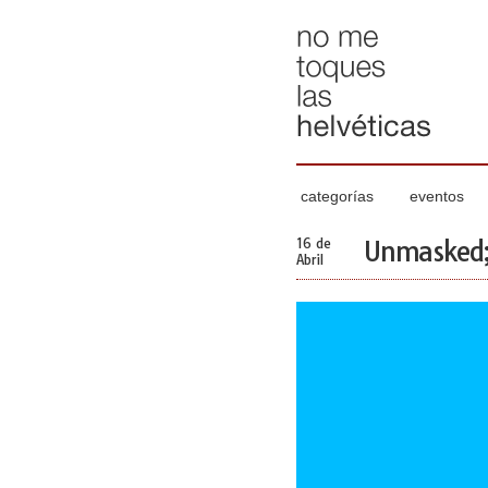
categorías
eventos
16 de
Unmasked; 
Abril