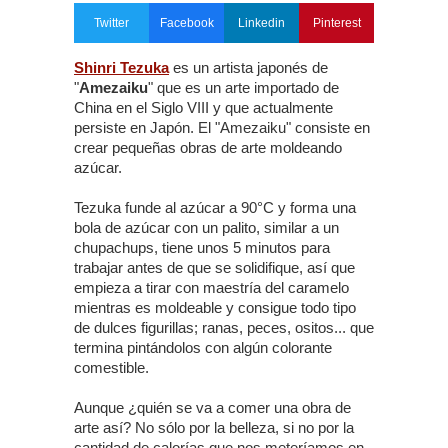
Twitter
Facebook
Linkedin
Pinterest
Shinri Tezuka
es un artista japonés de
"
Amezaiku
" que es un arte importado de
China en el Siglo VIII y que actualmente
persiste en Japón. El "Amezaiku" consiste en
crear pequeñas obras de arte moldeando
azúcar.
Tezuka funde al azúcar a 90°C y forma una
bola de azúcar con un palito, similar a un
chupachups, tiene unos 5 minutos para
trabajar antes de que se solidifique, así que
empieza a tirar con maestría del caramelo
mientras es moldeable y consigue todo tipo
de dulces figurillas; ranas, peces, ositos... que
termina pintándolos con algún colorante
comestible.
Aunque ¿quién se va a comer una obra de
arte así? No sólo por la belleza, si no por la
cantidad de calorías que nos meteríamos en