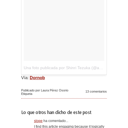
Una foto publicada por Shinri Tezuka (@amezaiku_ameshin)
Vía:
Dornob
Publicado por Laura Pérez Osorio
13 comentarios
Etiqueta
Lo que otros han dicho de este post
slope
ha comentado...
I find this article engaging because it logically