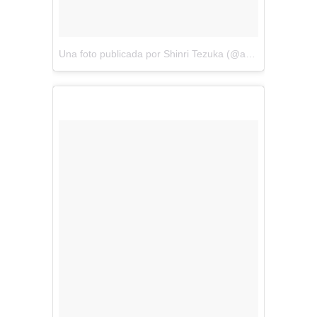
Una foto publicada por Shinri Tezuka (@amezaiku_ameshin)