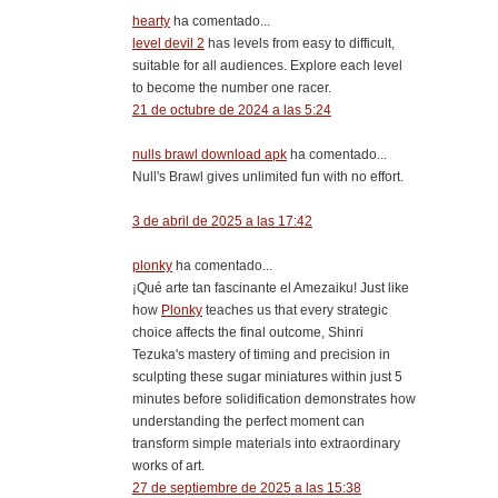
hearty
ha comentado...
level devil 2
has levels from easy to difficult,
suitable for all audiences. Explore each level
to become the number one racer.
21 de octubre de 2024 a las 5:24
nulls brawl download apk
ha comentado...
Null's Brawl gives unlimited fun with no effort.
3 de abril de 2025 a las 17:42
plonky
ha comentado...
¡Qué arte tan fascinante el Amezaiku! Just like
how
Plonky
teaches us that every strategic
choice affects the final outcome, Shinri
Tezuka's mastery of timing and precision in
sculpting these sugar miniatures within just 5
minutes before solidification demonstrates how
understanding the perfect moment can
transform simple materials into extraordinary
works of art.
27 de septiembre de 2025 a las 15:38