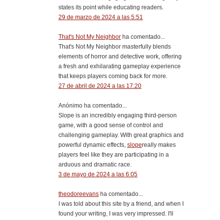
states its point while educating readers.
29 de marzo de 2024 a las 5:51
That's Not My Neighbor
ha comentado...
That's Not My Neighbor masterfully blends
elements of horror and detective work, offering
a fresh and exhilarating gameplay experience
that keeps players coming back for more.
27 de abril de 2024 a las 17:20
Anónimo ha comentado...
Slope is an incredibly engaging third-person
game, with a good sense of control and
challenging gameplay. With great graphics and
powerful dynamic effects,
slope
really makes
players feel like they are participating in a
arduous and dramatic race.
3 de mayo de 2024 a las 6:05
theodoreevans
ha comentado...
I was told about this site by a friend, and when I
found your writing, I was very impressed. I'll