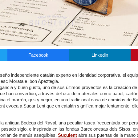
Facebook
Linkedin
seño independiente catalán experto en Identidad corporativa, el equi
cesc Morata e Ibon Apeztegia.
gancia y buen gusto, uno de sus últimos proyectos es la creación de 
que han convertido, a través del uso de materiales como papel, cartó
 el marrón, gris y negro, en una tradicional casa de comidas de Ba
nt evoca a Sucar Lent que en catalán significa mojar lentamente, ell
e la antigua Bodega del Raval, una peculiar tasca frecuentada por per
el pasado siglo, e Inspirada en las fondas Barcelonesas dels Sisos, e
iponían de menús asequibles,
Suculent
abre sus puertas de la mano 