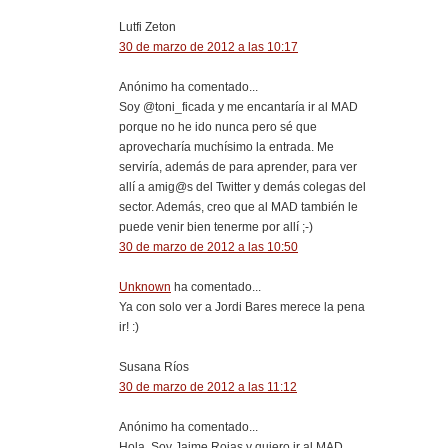
Lutfi Zeton
30 de marzo de 2012 a las 10:17
Anónimo ha comentado...
Soy @toni_ficada y me encantaría ir al MAD
porque no he ido nunca pero sé que
aprovecharía muchísimo la entrada. Me
serviría, además de para aprender, para ver
allí a amig@s del Twitter y demás colegas del
sector. Además, creo que al MAD también le
puede venir bien tenerme por allí ;-)
30 de marzo de 2012 a las 10:50
Unknown
ha comentado...
Ya con solo ver a Jordi Bares merece la pena
ir! :)
Susana Ríos
30 de marzo de 2012 a las 11:12
Anónimo ha comentado...
Hola. Soy Jaime Rojas y quiero ir al MAD