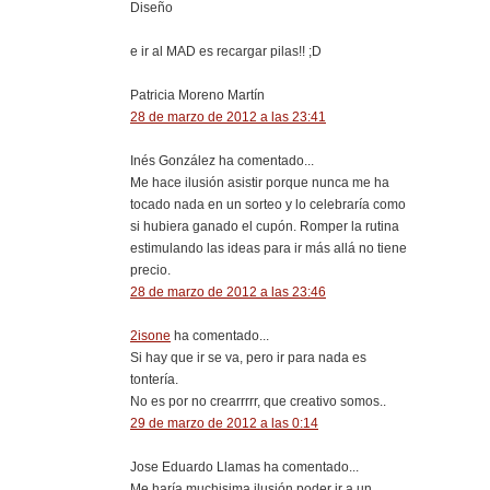
Diseño
e ir al MAD es recargar pilas!! ;D
Patricia Moreno Martín
28 de marzo de 2012 a las 23:41
Inés González ha comentado...
Me hace ilusión asistir porque nunca me ha
tocado nada en un sorteo y lo celebraría como
si hubiera ganado el cupón. Romper la rutina
estimulando las ideas para ir más allá no tiene
precio.
28 de marzo de 2012 a las 23:46
2isone
ha comentado...
Si hay que ir se va, pero ir para nada es
tontería.
No es por no crearrrrr, que creativo somos..
29 de marzo de 2012 a las 0:14
Jose Eduardo Llamas ha comentado...
Me haría muchisima ilusión poder ir a un