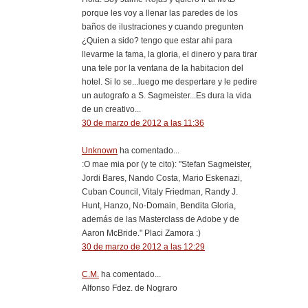
porque les voy a llenar las paredes de los
baños de ilustraciones y cuando pregunten
¿Quien a sido? tengo que estar ahi para
llevarme la fama, la gloria, el dinero y para tirar
una tele por la ventana de la habitacion del
hotel. Si lo se...luego me despertare y le pedire
un autografo a S. Sagmeister...Es dura la vida
de un creativo...
30 de marzo de 2012 a las 11:36
Unknown
ha comentado...
:O mae mia por (y te cito): "Stefan Sagmeister,
Jordi Bares, Nando Costa, Mario Eskenazi,
Cuban Council, Vitaly Friedman, Randy J.
Hunt, Hanzo, No-Domain, Bendita Gloria,
además de las Masterclass de Adobe y de
Aaron McBride." Placi Zamora :)
30 de marzo de 2012 a las 12:29
C.M.
ha comentado...
Alfonso Fdez. de Nograro