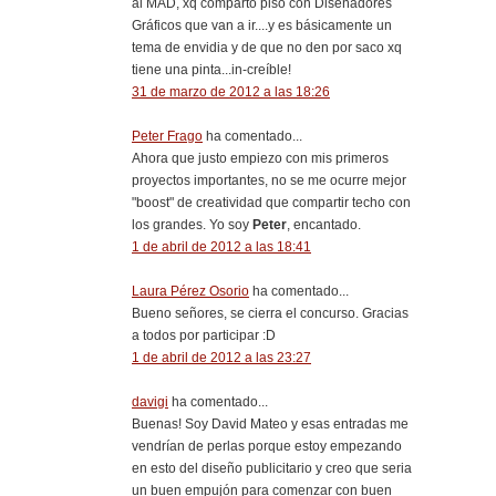
al MAD, xq comparto piso con Diseñadores
Gráficos que van a ir....y es básicamente un
tema de envidia y de que no den por saco xq
tiene una pinta...in-creíble!
31 de marzo de 2012 a las 18:26
Peter Frago
ha comentado...
Ahora que justo empiezo con mis primeros
proyectos importantes, no se me ocurre mejor
"boost" de creatividad que compartir techo con
los grandes. Yo soy
Peter
, encantado.
1 de abril de 2012 a las 18:41
Laura Pérez Osorio
ha comentado...
Bueno señores, se cierra el concurso. Gracias
a todos por participar :D
1 de abril de 2012 a las 23:27
davigi
ha comentado...
Buenas! Soy David Mateo y esas entradas me
vendrían de perlas porque estoy empezando
en esto del diseño publicitario y creo que seria
un buen empujón para comenzar con buen