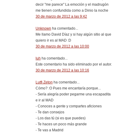
decir "me parece" La emoción y el madrugón
me tienen confundida como a Dinio la noche
30 de marzo de 2012 a las 9:42
Unknown
ha comentado...
Me llamo David Díaz y si hay algún sitio al que
quiero ir es al MAD :D
30 de marzo de 2012 a las 10:00
luh
ha comentado...
Este comentario ha sido eliminado por el autor.
30 de marzo de 2012 a las 10:16
Lutfi Zeton
ha comentado...
Cómo? :O Pues me encantaría porque...
- Sería alegría poder pegarme una escapadita
e ir al MAD
- Conoces a gente y compartes aficiones
- Te dan consejos
- Los das tú (si es que puedes)
- Te haces un poco más grande
- Te vas a Madrid