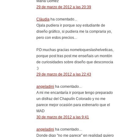
María Gómez
29 de marzo de 2012 a las 20:39
Clàudia
ha comentado...
Ojala pudiera ir porque soy estudiante de
diseño gráfico, si pudiera me la compraria yo,
pero con estos precios...
P.D:muchas gracias nometoqueslashelveticas,
porque post tras post me enseñais un montón
de curiosidades sobre diseño que desconocia
:)
29 de marzo de 2012 a las 22:43
angeladini
ha comentado...
A mi me encantaría ir porque tengo preparado
un disfraz del Chapulín Colorado y no me
parece mejor ocasión para estrenarlo que el
MAD
30 de marzo de 2012 a las 9:41
angeladini
ha comentado...
Donde digo "no me parece" en realidad quiero