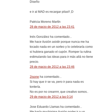
Diseño
e ir al MAD es recargar pilas!! ;D
Patricia Moreno Martín
28 de marzo de 2012 a las 23:41
Inés González ha comentado...
Me hace ilusión asistir porque nunca me ha
tocado nada en un sorteo y lo celebraría como
si hubiera ganado el cupón. Romper la rutina
estimulando las ideas para ir más allá no tiene
precio.
28 de marzo de 2012 a las 23:46
2isone
ha comentado...
Si hay que ir se va, pero ir para nada es
tontería.
No es por no crearrrrr, que creativo somos..
29 de marzo de 2012 a las 0:14
Jose Eduardo Llamas ha comentado...
Me haría muchisima ilusión poder ir a un