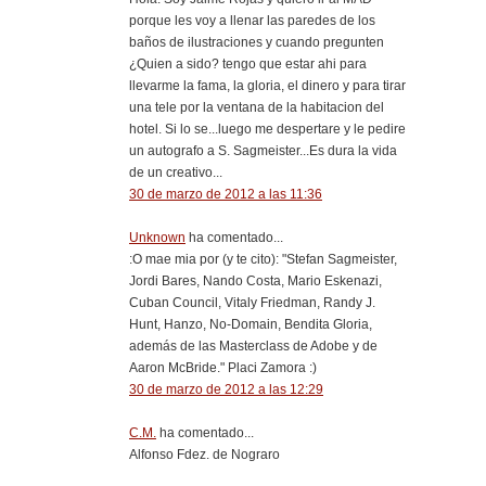
porque les voy a llenar las paredes de los
baños de ilustraciones y cuando pregunten
¿Quien a sido? tengo que estar ahi para
llevarme la fama, la gloria, el dinero y para tirar
una tele por la ventana de la habitacion del
hotel. Si lo se...luego me despertare y le pedire
un autografo a S. Sagmeister...Es dura la vida
de un creativo...
30 de marzo de 2012 a las 11:36
Unknown
ha comentado...
:O mae mia por (y te cito): "Stefan Sagmeister,
Jordi Bares, Nando Costa, Mario Eskenazi,
Cuban Council, Vitaly Friedman, Randy J.
Hunt, Hanzo, No-Domain, Bendita Gloria,
además de las Masterclass de Adobe y de
Aaron McBride." Placi Zamora :)
30 de marzo de 2012 a las 12:29
C.M.
ha comentado...
Alfonso Fdez. de Nograro