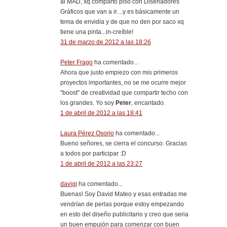
al MAD, xq comparto piso con Diseñadores
Gráficos que van a ir....y es básicamente un
tema de envidia y de que no den por saco xq
tiene una pinta...in-creíble!
31 de marzo de 2012 a las 18:26
Peter Frago
ha comentado...
Ahora que justo empiezo con mis primeros
proyectos importantes, no se me ocurre mejor
"boost" de creatividad que compartir techo con
los grandes. Yo soy
Peter
, encantado.
1 de abril de 2012 a las 18:41
Laura Pérez Osorio
ha comentado...
Bueno señores, se cierra el concurso. Gracias
a todos por participar :D
1 de abril de 2012 a las 23:27
davigi
ha comentado...
Buenas! Soy David Mateo y esas entradas me
vendrían de perlas porque estoy empezando
en esto del diseño publicitario y creo que seria
un buen empujón para comenzar con buen