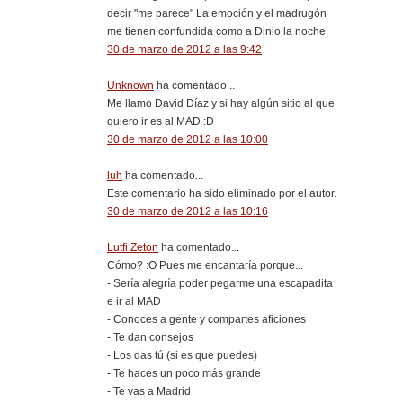
decir "me parece" La emoción y el madrugón
me tienen confundida como a Dinio la noche
30 de marzo de 2012 a las 9:42
Unknown
ha comentado...
Me llamo David Díaz y si hay algún sitio al que
quiero ir es al MAD :D
30 de marzo de 2012 a las 10:00
luh
ha comentado...
Este comentario ha sido eliminado por el autor.
30 de marzo de 2012 a las 10:16
Lutfi Zeton
ha comentado...
Cómo? :O Pues me encantaría porque...
- Sería alegría poder pegarme una escapadita
e ir al MAD
- Conoces a gente y compartes aficiones
- Te dan consejos
- Los das tú (si es que puedes)
- Te haces un poco más grande
- Te vas a Madrid