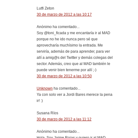
Lutfi Zeton
30 de marzo de 2012 a las 10:17
Anónimo ha comentado...
Soy @toni_ficada y me encantaría ir al MAD
porque no he ido nunca pero sé que
aprovecharía muchísimo la entrada. Me
serviría, además de para aprender, para ver
allí a amig@s del Twitter y demás colegas del
sector. Además, creo que al MAD también le
puede venir bien tenerme por allí ;-)
30 de marzo de 2012 a las 10:50
Unknown
ha comentado...
Ya con solo ver a Jordi Bares merece la pena
ir! :)
Susana Ríos
30 de marzo de 2012 a las 11:12
Anónimo ha comentado...
Hola. Soy Jaime Rojas y quiero ir al MAD