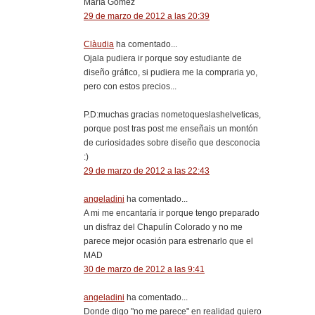
María Gómez
29 de marzo de 2012 a las 20:39
Clàudia
ha comentado...
Ojala pudiera ir porque soy estudiante de
diseño gráfico, si pudiera me la compraria yo,
pero con estos precios...
P.D:muchas gracias nometoqueslashelveticas,
porque post tras post me enseñais un montón
de curiosidades sobre diseño que desconocia
:)
29 de marzo de 2012 a las 22:43
angeladini
ha comentado...
A mi me encantaría ir porque tengo preparado
un disfraz del Chapulín Colorado y no me
parece mejor ocasión para estrenarlo que el
MAD
30 de marzo de 2012 a las 9:41
angeladini
ha comentado...
Donde digo "no me parece" en realidad quiero