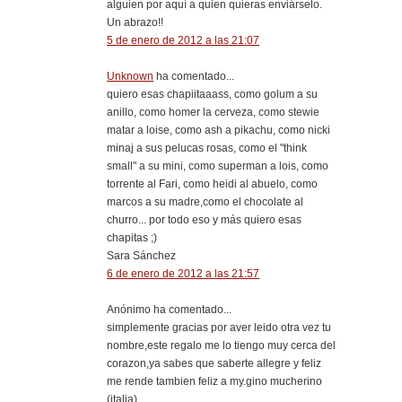
alguien por aquí a quien quieras enviárselo.
Un abrazo!!
5 de enero de 2012 a las 21:07
Unknown
ha comentado...
quiero esas chapiitaaass, como golum a su
anillo, como homer la cerveza, como stewie
matar a loise, como ash a pikachu, como nicki
minaj a sus pelucas rosas, como el "think
small" a su mini, como superman a lois, como
torrente al Fari, como heidi al abuelo, como
marcos a su madre,como el chocolate al
churro... por todo eso y más quiero esas
chapitas ;)
Sara Sánchez
6 de enero de 2012 a las 21:57
Anónimo ha comentado...
simplemente gracias por aver leido otra vez tu
nombre,este regalo me lo tiengo muy cerca del
corazon,ya sabes que saberte allegre y feliz
me rende tambien feliz a my.gino mucherino
(italia)