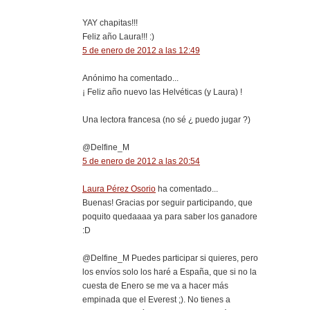
YAY chapitas!!!
Feliz año Laura!!! :)
5 de enero de 2012 a las 12:49
Anónimo ha comentado...
¡ Feliz año nuevo las Helvéticas (y Laura) !
Una lectora francesa (no sé ¿ puedo jugar ?)
@Delfine_M
5 de enero de 2012 a las 20:54
Laura Pérez Osorio
ha comentado...
Buenas! Gracias por seguir participando, que
poquito quedaaaa ya para saber los ganadore
:D
@Delfine_M Puedes participar si quieres, pero
los envíos solo los haré a España, que si no la
cuesta de Enero se me va a hacer más
empinada que el Everest ;). No tienes a