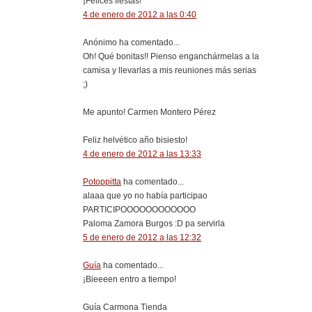
¡Felices fiestas!
4 de enero de 2012 a las 0:40
Anónimo ha comentado...
Oh! Qué bonitas!! Pienso enganchármelas a la
camisa y llevarlas a mis reuniones más serias
;)
Me apunto! Carmen Montero Pérez
Feliz helvético año bisiesto!
4 de enero de 2012 a las 13:33
Potoppitta
ha comentado...
alaaa que yo no había participao
PARTICIPOOOOOOOOOOOO
Paloma Zamora Burgos :D pa servirla
5 de enero de 2012 a las 12:32
Guía
ha comentado...
¡Bieeeen entro a tiempo!
Guía Carmona Tienda